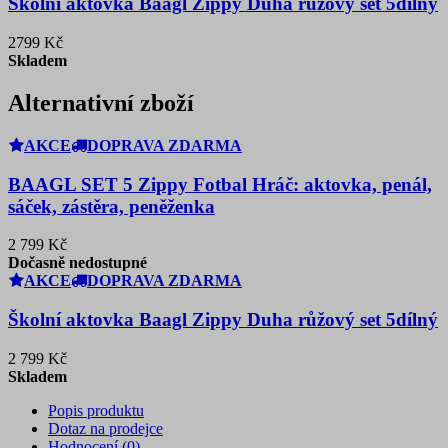
Školní aktovka Baagl Zippy Duha růžový set 5dílný
2799 Kč
Skladem
Alternativní zboží
AKCE
DOPRAVA ZDARMA
BAAGL SET 5 Zippy Fotbal Hráč: aktovka, penál,
sáček, zástěra, peněženka
2 799 Kč
Dočasně nedostupné
AKCE
DOPRAVA ZDARMA
Školní aktovka Baagl Zippy Duha růžový set 5dílný
2 799 Kč
Skladem
Popis produktu
Dotaz na prodejce
Hodnocení (0)