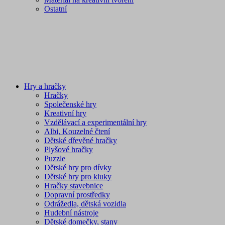
Ostatní
Hry a hračky
Hračky
Společenské hry
Kreativní hry
Vzdělávací a experimentální hry
Albi, Kouzelné čtení
Dětské dřevěné hračky
Plyšové hračky
Puzzle
Dětské hry pro dívky
Dětské hry pro kluky
Hračky stavebnice
Dopravní prostředky
Odrážedla, dětská vozidla
Hudební nástroje
Dětské domečky, stany