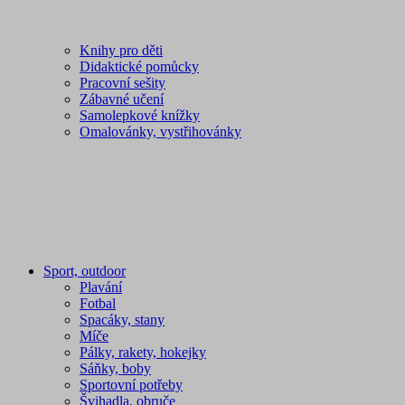
Knihy pro děti
Didaktické pomůcky
Pracovní sešity
Zábavné učení
Samolepkové knížky
Omalovánky, vystřihovánky
Sport, outdoor
Plavání
Fotbal
Spacáky, stany
Míče
Pálky, rakety, hokejky
Sáňky, boby
Sportovní potřeby
Švihadla, obruče