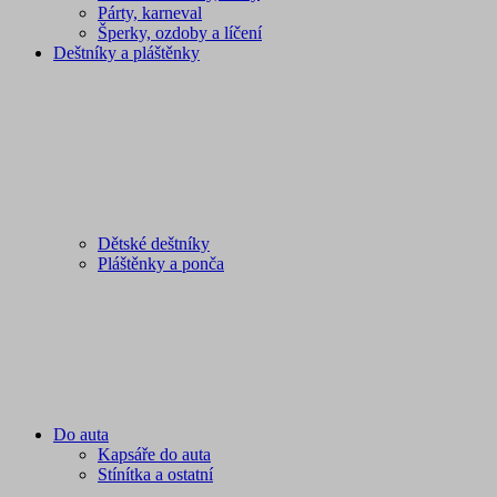
Párty, karneval
Šperky, ozdoby a líčení
Deštníky a pláštěnky
Dětské deštníky
Pláštěnky a ponča
Do auta
Kapsáře do auta
Stínítka a ostatní