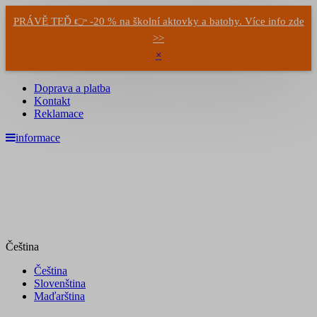
PRÁVĚ TEĎ 👉 -20 % na školní aktovky a batohy. Více info zde
>>
×
Doprava a platba
Kontakt
Reklamace
informace
Čeština
Čeština
Slovenština
Maďarština