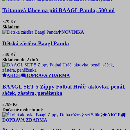
Tritanová láhev na pití BAAGL Panda, 500 ml
379 Kč
Skladem
NOVINKA
Dětská zástěra Baagl Panda
249 Kč
Skladem do 2 dnů
AKCE
DOPRAVA ZDARMA
BAAGL SET 5 Zippy Fotbal Hráč: aktovka, penál,
sáček, zástěra, peněženka
2799 Kč
Dočasně nedostupné
AKCE
DOPRAVA ZDARMA