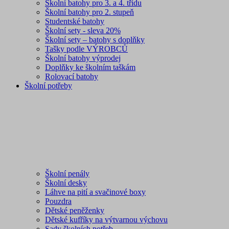
Školní batohy pro 3. a 4. třídu
Školní batohy pro 2. stupeň
Studentské batohy
Školní sety - sleva 20%
Školní sety – batohy s doplňky
Tašky podle VÝROBCŮ
Školní batohy výprodej
Doplňky ke školním taškám
Rolovací batohy
Školní potřeby
Školní penály
Školní desky
Láhve na pití a svačinové boxy
Pouzdra
Dětské peněženky
Dětské kufříky na výtvarnou výchovu
Sady školních potřeb