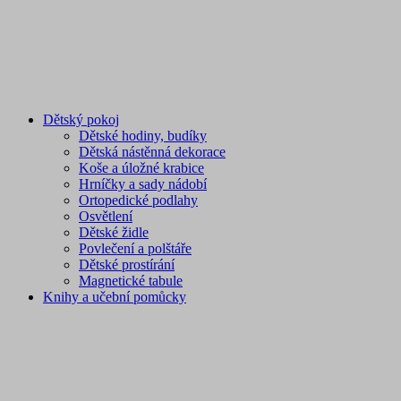
Dětský pokoj
Dětské hodiny, budíky
Dětská nástěnná dekorace
Koše a úložné krabice
Hrníčky a sady nádobí
Ortopedické podlahy
Osvětlení
Dětské židle
Povlečení a polštáře
Dětské prostírání
Magnetické tabule
Knihy a učební pomůcky