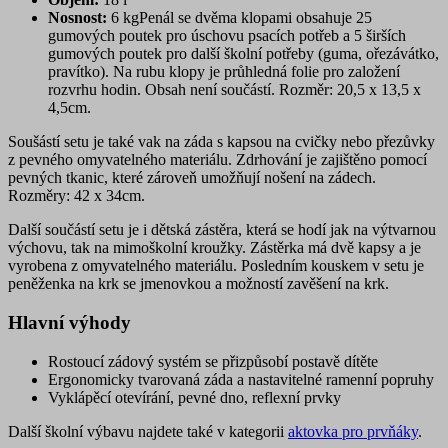
Nosnost:
6 kgPenál se dvěma klopami obsahuje 25
gumových poutek pro úschovu psacích potřeb a 5 širších
gumových poutek pro další školní potřeby (guma, ořezávátko,
pravítko). Na rubu klopy je průhledná folie pro založení
rozvrhu hodin. Obsah není součástí. Rozměr: 20,5 x 13,5 x
4,5cm.
Soušástí setu je také vak na záda s kapsou na cvičky nebo přezůvky
z pevného omyvatelného materiálu. Zdrhování je zajištěno pomocí
pevných tkanic, které zároveň umožňují nošení na zádech.
Rozměry: 42 x 34cm.
Další součástí setu je i dětská zástěra, která se hodí jak na výtvarnou
výchovu, tak na mimoškolní kroužky. Zástěrka má dvě kapsy a je
vyrobena z omyvatelného materiálu. Posledním kouskem v setu je
peněženka na krk se jmenovkou a možností zavěšení na krk.
Hlavní výhody
Rostoucí zádový systém se přizpůsobí postavě dítěte
Ergonomicky tvarovaná záda a nastavitelné ramenní popruhy
Vyklápěcí otevírání, pevné dno, reflexní prvky
Další školní výbavu najdete také v kategorii
aktovka pro prvňáky
.