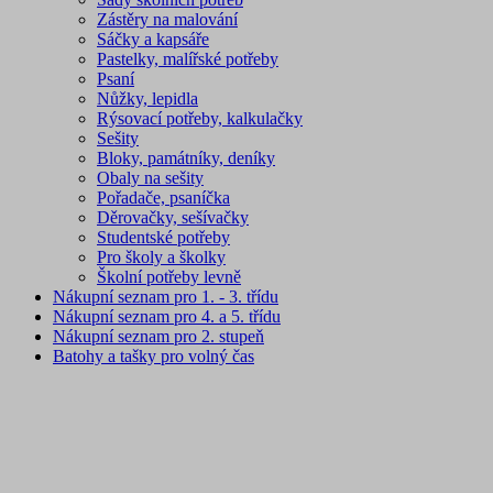
Zástěry na malování
Sáčky a kapsáře
Pastelky, malířské potřeby
Psaní
Nůžky, lepidla
Rýsovací potřeby, kalkulačky
Sešity
Bloky, památníky, deníky
Obaly na sešity
Pořadače, psaníčka
Děrovačky, sešívačky
Studentské potřeby
Pro školy a školky
Školní potřeby levně
Nákupní seznam pro 1. - 3. třídu
Nákupní seznam pro 4. a 5. třídu
Nákupní seznam pro 2. stupeň
Batohy a tašky pro volný čas