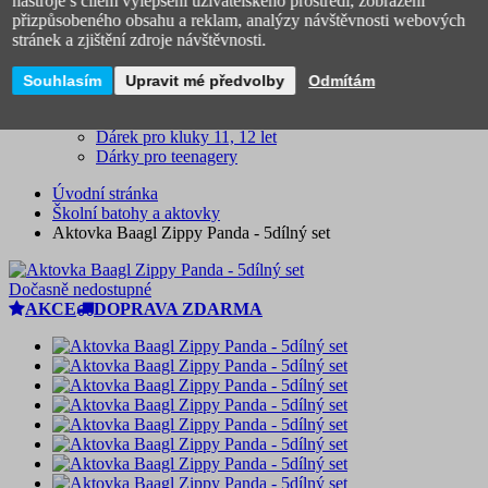
nástroje s cílem vylepšení uživatelského prostředí, zobrazení
Dárek pro holku 6, 7 let
přizpůsobeného obsahu a reklam, analýzy návštěvnosti webových
Dárek pro 8, 9, 10letou holku
stránek a zjištění zdroje návštěvnosti.
Dárek pro holku 11, 12 let
Dárek pro kluka 3, 4, 5 let
Souhlasím
Upravit mé předvolby
Odmítám
Dárek pro kluka 6, 7 let
Dárek pro kluka 8, 9, 10 let
Dárek pro kluky 11, 12 let
Dárky pro teenagery
Úvodní stránka
Školní batohy a aktovky
Aktovka Baagl Zippy Panda - 5dílný set
Dočasně nedostupné
AKCE
DOPRAVA ZDARMA