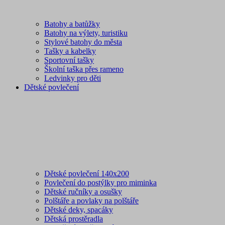
Batohy a batůžky
Batohy na výlety, turistiku
Stylové batohy do města
Tašky a kabelky
Sportovní tašky
Školní taška přes rameno
Ledvinky pro děti
Dětské povlečení
Dětské povlečení 140x200
Povlečení do postýlky pro miminka
Dětské ručníky a osušky
Polštáře a povlaky na polštáře
Dětské deky, spacáky
Dětská prostěradla