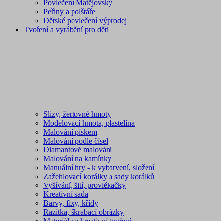
Povlečení Matějovský
Peřiny a polštáře
Dětské povlečení výprodej
Tvoření a vyrábění pro děti
Slizy, žertovné hmoty
Modelovací hmota, plastelína
Malování pískem
Malování podle čísel
Diamantové malování
Malování na kamínky
Manuální hry - k vybarvení, složení
Zažehlovací korálky a sady korálků
Vyšívání, šití, provlékačky
Kreativní sada
Barvy, fixy, křídy
Razítka, škrabací obrázky
Materiál na kreativní tvoření