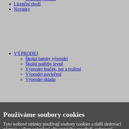
Licenční zboží
Novinky
VÝPRODEJ
Školní batohy výprodej
Školní potřeby levně
Výprodej hraček, her a tvoření
Výprodej povlečení
Výprodej skladu
Používáme soubory cookies
Dárky pro děti
Tyto webové stránky používají soubory cookies a další sledovací
Dárek pro holčičku 3, 4, 5 let