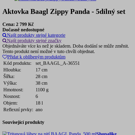
Aktovka Baagl Zippy Panda - 5dílný set
Cena:
2 799
Kč
Dočasně nedostupné
Najít produkty stejné kategorie
Najít produkty stejné značky
Objednáváte více ks než je skladem. Doba dodání se může změnit.
Tento produkt není možné v tuto chvíli objednat.
Přidat k oblíbeným produktům
Kód produktu:
set_BAAGL_A-36551
Hloubka:
17 cm
Šířka:
28 cm
Výška:
38 cm
Hmotnost:
1100 g
Nosnost:
6
Objem:
18 l
Reflexní prvky:
ano
Související produkty
Shopalike