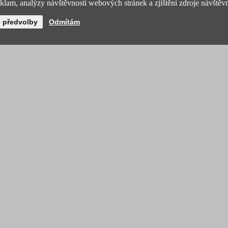
lam, analýzy návštěvnosti webových stránek a zjištění zdroje návštěvn
é předvolby
Odmítám