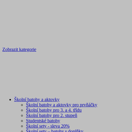
Zobrazit kategorie
Školní batohy a aktovky
Školní batohy a aktovky pro prvňáčky
Školní batohy pro 3. a 4. třídu
Školní batohy pro 2. stupeň
Studentské batohy
Školní sety - sleva 20%
Školní sety – batohy s doplňky