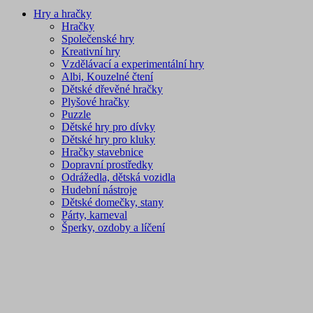
Hry a hračky
Hračky
Společenské hry
Kreativní hry
Vzdělávací a experimentální hry
Albi, Kouzelné čtení
Dětské dřevěné hračky
Plyšové hračky
Puzzle
Dětské hry pro dívky
Dětské hry pro kluky
Hračky stavebnice
Dopravní prostředky
Odrážedla, dětská vozidla
Hudební nástroje
Dětské domečky, stany
Párty, karneval
Šperky, ozdoby a líčení