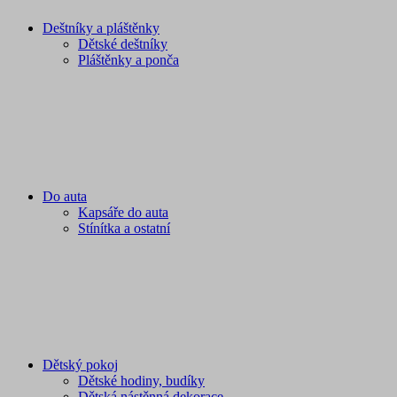
Deštníky a pláštěnky
Dětské deštníky
Pláštěnky a ponča
Do auta
Kapsáře do auta
Stínítka a ostatní
Dětský pokoj
Dětské hodiny, budíky
Dětská nástěnná dekorace