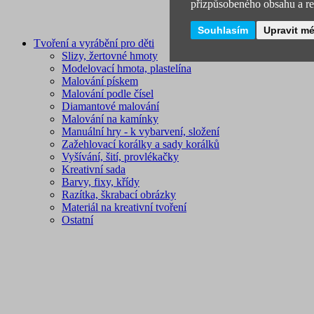
přizpůsobeného obsahu a rek
Souhlasím
Upravit m
Tvoření a vyrábění pro děti
Slizy, žertovné hmoty
Modelovací hmota, plastelína
Malování pískem
Malování podle čísel
Diamantové malování
Malování na kamínky
Manuální hry - k vybarvení, složení
Zažehlovací korálky a sady korálků
Vyšívání, šití, provlékačky
Kreativní sada
Barvy, fixy, křídy
Razítka, škrabací obrázky
Materiál na kreativní tvoření
Ostatní