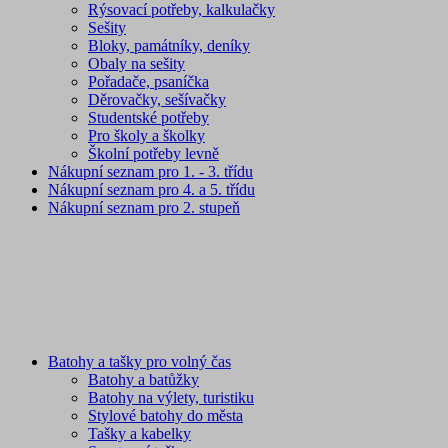
Rýsovací potřeby, kalkulačky
Sešity
Bloky, památníky, deníky
Obaly na sešity
Pořadače, psaníčka
Děrovačky, sešívačky
Studentské potřeby
Pro školy a školky
Školní potřeby levně
Nákupní seznam pro 1. - 3. třídu
Nákupní seznam pro 4. a 5. třídu
Nákupní seznam pro 2. stupeň
Batohy a tašky pro volný čas
Batohy a batůžky
Batohy na výlety, turistiku
Stylové batohy do města
Tašky a kabelky