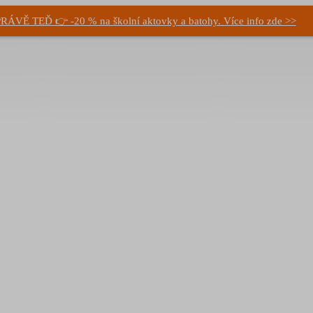
RÁVĚ TEĎ 👉 -20 % na školní aktovky a batohy. Více info zde >>