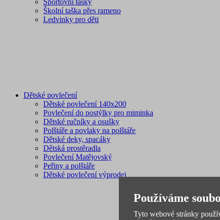
Sportovní tašky
Školní taška přes rameno
Ledvinky pro děti
Dětské povlečení
Dětské povlečení 140x200
Povlečení do postýlky pro miminka
Dětské ručníky a osušky
Polštáře a povlaky na polštáře
Dětské deky, spacáky
Dětská prostěradla
Povlečení Matějovský
Peřiny a polštáře
Dětské povlečení výprodej
Používáme soubo
Tyto webové stránky používa