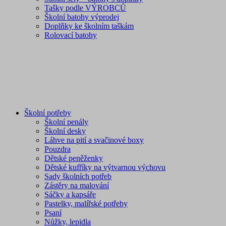
Tašky podle VÝROBCŮ
Školní batohy výprodej
Doplňky ke školním taškám
Rolovací batohy
Školní potřeby
Školní penály
Školní desky
Láhve na pití a svačinové boxy
Pouzdra
Dětské peněženky
Dětské kufříky na výtvarnou výchovu
Sady školních potřeb
Zástěry na malování
Sáčky a kapsáře
Pastelky, malířské potřeby
Psaní
Nůžky, lepidla