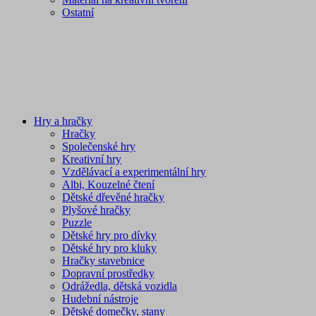
Ostatní
Hry a hračky
Hračky
Společenské hry
Kreativní hry
Vzdělávací a experimentální hry
Albi, Kouzelné čtení
Dětské dřevěné hračky
Plyšové hračky
Puzzle
Dětské hry pro dívky
Dětské hry pro kluky
Hračky stavebnice
Dopravní prostředky
Odrážedla, dětská vozidla
Hudební nástroje
Dětské domečky, stany