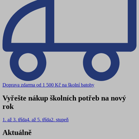
Doprava zdarma od 1 500 Kč na školní batohy
Vyřešte nákup školních potřeb na nový
rok
1. až 3. třída
4. až 5. třída
2. stupeň
Aktuálně