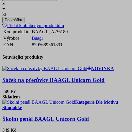
ks
Do košíku
Přidat k oblíbeným produktům
Kód produktu:
BAAGL_A-36189
Výrobce:
Baagl
EAN:
8595689361891
Související produkty
NOVINKA
Sáček na přezůvky BAAGL Unicorn Gold
249 Kč
Skladem
Kategorie Dle Motivu
Shopalike
Školní penál BAAGL Unicorn Gold
349 Kč