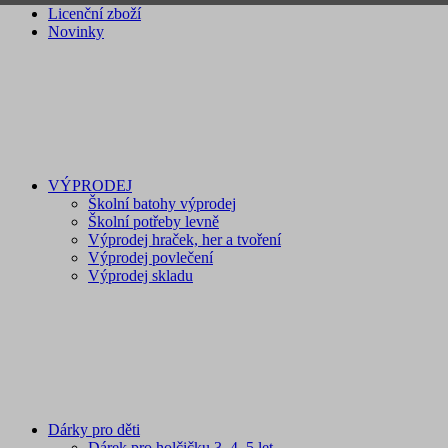
Licenční zboží
Novinky
VÝPRODEJ
Školní batohy výprodej
Školní potřeby levně
Výprodej hraček, her a tvoření
Výprodej povlečení
Výprodej skladu
Dárky pro děti
Dárek pro holčičku 3, 4, 5 let