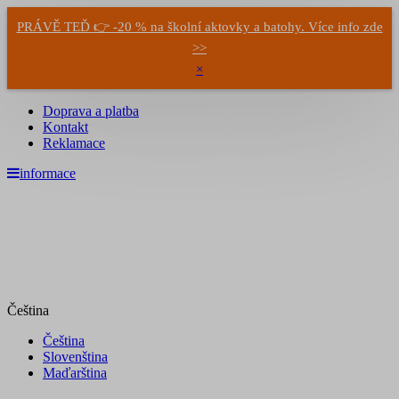
PRÁVĚ TEĎ 👉 -20 % na školní aktovky a batohy. Více info zde
>>
×
Doprava a platba
Kontakt
Reklamace
informace
Čeština
Čeština
Slovenština
Maďarština