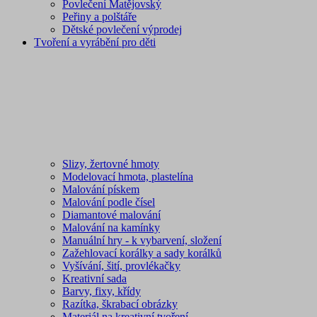
Povlečení Matějovský
Peřiny a polštáře
Dětské povlečení výprodej
Tvoření a vyrábění pro děti
Slizy, žertovné hmoty
Modelovací hmota, plastelína
Malování pískem
Malování podle čísel
Diamantové malování
Malování na kamínky
Manuální hry - k vybarvení, složení
Zažehlovací korálky a sady korálků
Vyšívání, šití, provlékačky
Kreativní sada
Barvy, fixy, křídy
Razítka, škrabací obrázky
Materiál na kreativní tvoření