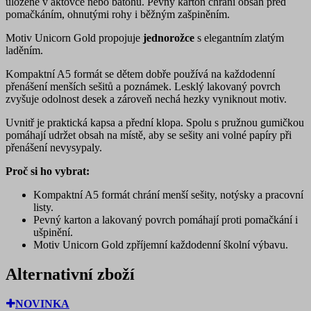
uložené v aktovce nebo batohu. Pevný karton chrání obsah před
pomačkáním, ohnutými rohy i běžným zašpiněním.
Motiv Unicorn Gold propojuje
jednorožce
s elegantním zlatým
laděním.
Kompaktní A5 formát se dětem dobře používá na každodenní
přenášení menších sešitů a poznámek. Lesklý lakovaný povrch
zvyšuje odolnost desek a zároveň nechá hezky vyniknout motiv.
Uvnitř je praktická kapsa a přední klopa. Spolu s pružnou gumičkou
pomáhají udržet obsah na místě, aby se sešity ani volné papíry při
přenášení nevysypaly.
Proč si ho vybrat:
Kompaktní A5 formát chrání menší sešity, notýsky a pracovní
listy.
Pevný karton a lakovaný povrch pomáhají proti pomačkání i
ušpinění.
Motiv Unicorn Gold zpříjemní každodenní školní výbavu.
Alternativní zboží
NOVINKA