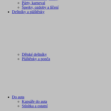
Párty, karneval
Šperky, ozdoby a líčení
Deštníky a pláštěnky
Dětské deštníky
Pláštěnky a ponča
Do auta
Kapsáře do auta
Stínítka a ostatní