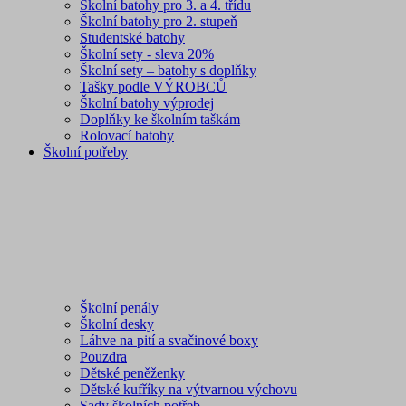
Školní batohy pro 3. a 4. třídu
Školní batohy pro 2. stupeň
Studentské batohy
Školní sety - sleva 20%
Školní sety – batohy s doplňky
Tašky podle VÝROBCŮ
Školní batohy výprodej
Doplňky ke školním taškám
Rolovací batohy
Školní potřeby
Školní penály
Školní desky
Láhve na pití a svačinové boxy
Pouzdra
Dětské peněženky
Dětské kufříky na výtvarnou výchovu
Sady školních potřeb