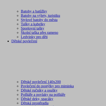
Batohy a batůžky
Batohy na výlety, turistiku
Stylové batohy do města
Tašky a kabelky
Sportovní tašky
Školní taška přes rameno
Ledvinky pro děti
Dětské povlečení
Dětské povlečení 140x200
Povlečení do postýlky pro miminka
Dětské ručníky a osušky
Polštáře a povlaky na polštáře
Dětské deky, spacáky
Dětská prostěradla