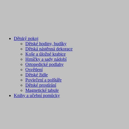
Dětský pokoj
Dětské hodiny, budíky
Dětská nástěnná dekorace
Koše a úložné krabice
Hrníčky a sady nádobí
Ortopedické podlahy
Osvětlení
Dětské židle
Povlečení a polštáře
Dětské prostírání
Magnetické tabule
Knihy a učební pomůcky