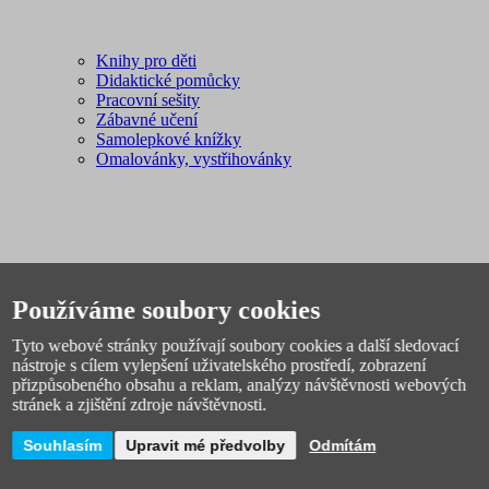
Knihy pro děti
Didaktické pomůcky
Pracovní sešity
Zábavné učení
Samolepkové knížky
Omalovánky, vystřihovánky
Používáme soubory cookies
Sport, outdoor
Tyto webové stránky používají soubory cookies a další sledovací
Plavání
nástroje s cílem vylepšení uživatelského prostředí, zobrazení
Fotbal
přizpůsobeného obsahu a reklam, analýzy návštěvnosti webových
Spacáky, stany
stránek a zjištění zdroje návštěvnosti.
Míče
Pálky, rakety, hokejky
Sáňky, boby
Souhlasím
Upravit mé předvolby
Odmítám
Sportovní potřeby
Švihadla, obruče