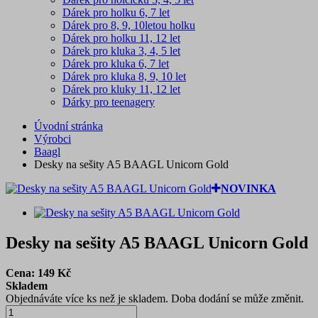
Dárek pro holku 6, 7 let
Dárek pro 8, 9, 10letou holku
Dárek pro holku 11, 12 let
Dárek pro kluka 3, 4, 5 let
Dárek pro kluka 6, 7 let
Dárek pro kluka 8, 9, 10 let
Dárek pro kluky 11, 12 let
Dárky pro teenagery
Úvodní stránka
Výrobci
Baagl
Desky na sešity A5 BAAGL Unicorn Gold
NOVINKA
Desky na sešity A5 BAAGL Unicorn Gold
Cena:
149
Kč
Skladem
Objednáváte více ks než je skladem. Doba dodání se může změnit.