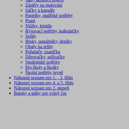
Zástěry na malování
Sáčky a kapsáře
Pastelky, malířské potřeby
Psaní
Nůžky, lepidla
Rýsovací potřeby, kalkulačky
Sešity
Bloky, památníky, deníky
Obaly na sešity
Pořadače, psaníčka
Děrovačky, sešívačky
Studentské potřeby
Pro školy a školky
Školní potřeby levně
Nákupní seznam pro 1. - 3. třídu
Nákupní seznam pro 4. a 5. třídu
Nákupní seznam pro 2. stupeň
Batohy a tašky pro volný čas