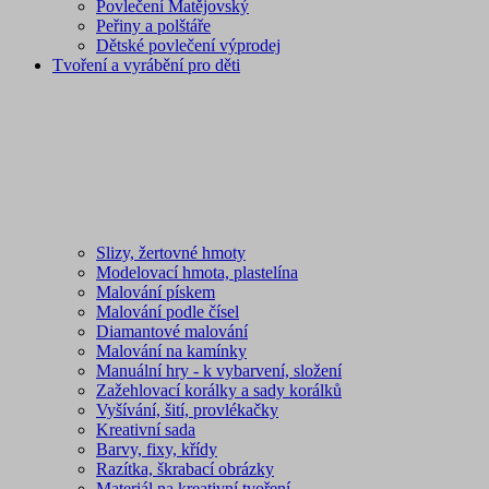
Povlečení Matějovský
Peřiny a polštáře
Dětské povlečení výprodej
Tvoření a vyrábění pro děti
Slizy, žertovné hmoty
Modelovací hmota, plastelína
Malování pískem
Malování podle čísel
Diamantové malování
Malování na kamínky
Manuální hry - k vybarvení, složení
Zažehlovací korálky a sady korálků
Vyšívání, šití, provlékačky
Kreativní sada
Barvy, fixy, křídy
Razítka, škrabací obrázky
Materiál na kreativní tvoření