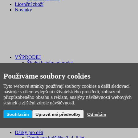
Licenční zboží
Novinky
VÝPRODEJ
Školní batohy výprodej
Školní potřeby levně
Výprodej hraček, her a tvoření
Používáme soubory cookies
Výprodej povlečení
Výprodej skladu
Tyto webové stránky používají soubory cookies a další sledovací
nástroje s cílem vylepšení uživatelského prostředí, zobrazení
přizpůsobeného obsahu a reklam, analýzy návštěvnosti webových
stránek a zjištění zdroje návštěvnosti.
Souhlasím
Upravit mé předvolby
Odmítám
Dárky pro děti
Dárek pro holčičku 3, 4, 5 let