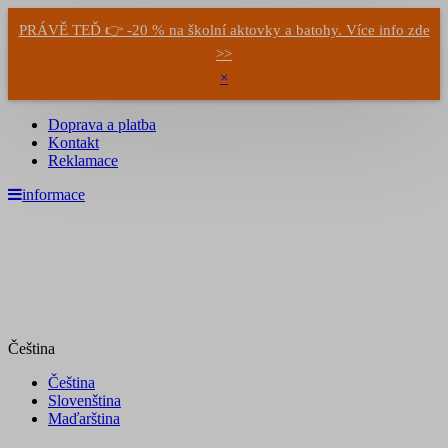
PRÁVĚ TEĎ 👉 -20 % na školní aktovky a batohy. Více info zde
>>
×
Doprava a platba
Kontakt
Reklamace
informace
Čeština
Čeština
Slovenština
Maďarština