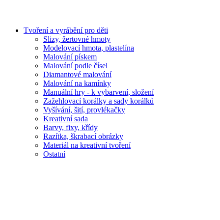
Tvoření a vyrábění pro děti
Slizy, žertovné hmoty
Modelovací hmota, plastelína
Malování pískem
Malování podle čísel
Diamantové malování
Malování na kamínky
Manuální hry - k vybarvení, složení
Zažehlovací korálky a sady korálků
Vyšívání, šití, provlékačky
Kreativní sada
Barvy, fixy, křídy
Razítka, škrabací obrázky
Materiál na kreativní tvoření
Ostatní