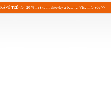
RÁVĚ TEĎ 👉 -20 % na školní aktovky a batohy. Více info zde >>