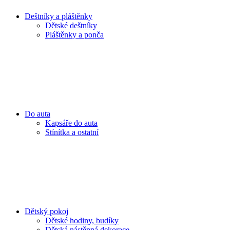
Deštníky a pláštěnky
Dětské deštníky
Pláštěnky a ponča
Do auta
Kapsáře do auta
Stínítka a ostatní
Dětský pokoj
Dětské hodiny, budíky
Dětská nástěnná dekorace