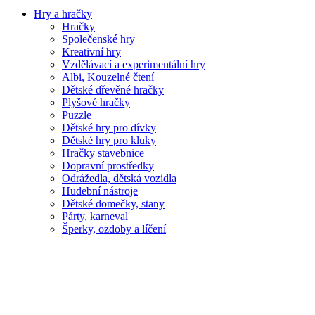
Hry a hračky
Hračky
Společenské hry
Kreativní hry
Vzdělávací a experimentální hry
Albi, Kouzelné čtení
Dětské dřevěné hračky
Plyšové hračky
Puzzle
Dětské hry pro dívky
Dětské hry pro kluky
Hračky stavebnice
Dopravní prostředky
Odrážedla, dětská vozidla
Hudební nástroje
Dětské domečky, stany
Párty, karneval
Šperky, ozdoby a líčení