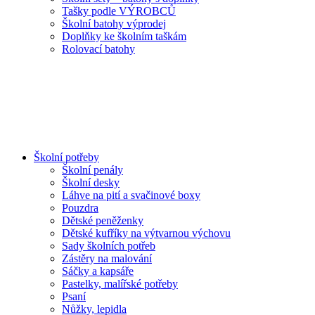
Tašky podle VÝROBCŮ
Školní batohy výprodej
Doplňky ke školním taškám
Rolovací batohy
Školní potřeby
Školní penály
Školní desky
Láhve na pití a svačinové boxy
Pouzdra
Dětské peněženky
Dětské kufříky na výtvarnou výchovu
Sady školních potřeb
Zástěry na malování
Sáčky a kapsáře
Pastelky, malířské potřeby
Psaní
Nůžky, lepidla