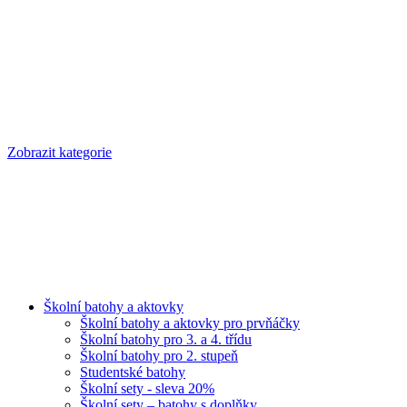
Zobrazit kategorie
Školní batohy a aktovky
Školní batohy a aktovky pro prvňáčky
Školní batohy pro 3. a 4. třídu
Školní batohy pro 2. stupeň
Studentské batohy
Školní sety - sleva 20%
Školní sety – batohy s doplňky