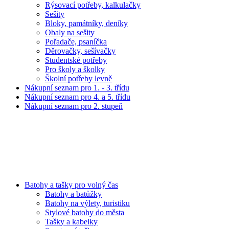
Rýsovací potřeby, kalkulačky
Sešity
Bloky, památníky, deníky
Obaly na sešity
Pořadače, psaníčka
Děrovačky, sešívačky
Studentské potřeby
Pro školy a školky
Školní potřeby levně
Nákupní seznam pro 1. - 3. třídu
Nákupní seznam pro 4. a 5. třídu
Nákupní seznam pro 2. stupeň
Batohy a tašky pro volný čas
Batohy a batůžky
Batohy na výlety, turistiku
Stylové batohy do města
Tašky a kabelky