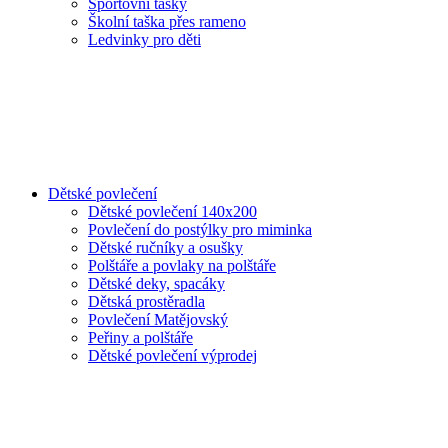
Sportovní tašky
Školní taška přes rameno
Ledvinky pro děti
Dětské povlečení
Dětské povlečení 140x200
Povlečení do postýlky pro miminka
Dětské ručníky a osušky
Polštáře a povlaky na polštáře
Dětské deky, spacáky
Dětská prostěradla
Povlečení Matějovský
Peřiny a polštáře
Dětské povlečení výprodej