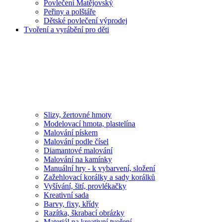
Povlečení Matějovský
Peřiny a polštáře
Dětské povlečení výprodej
Tvoření a vyrábění pro děti
Slizy, žertovné hmoty
Modelovací hmota, plastelína
Malování pískem
Malování podle čísel
Diamantové malování
Malování na kamínky
Manuální hry - k vybarvení, složení
Zažehlovací korálky a sady korálků
Vyšívání, šití, provlékačky
Kreativní sada
Barvy, fixy, křídy
Razítka, škrabací obrázky
Materiál na kreativní tvoření