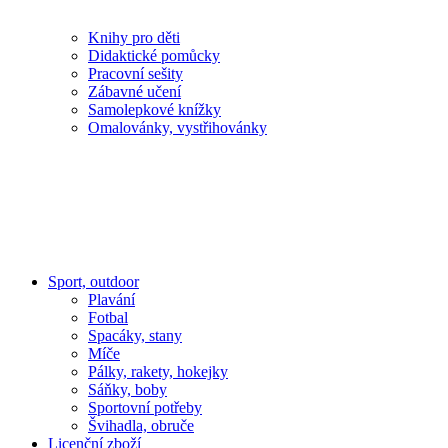
Knihy pro děti
Didaktické pomůcky
Pracovní sešity
Zábavné učení
Samolepkové knížky
Omalovánky, vystřihovánky
Sport, outdoor
Plavání
Fotbal
Spacáky, stany
Míče
Pálky, rakety, hokejky
Sáňky, boby
Sportovní potřeby
Švihadla, obruče
Licenční zboží