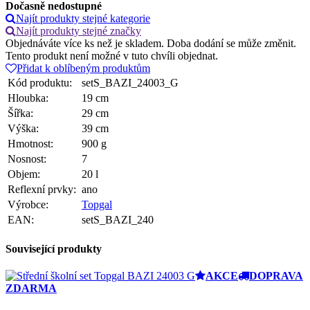
Dočasně nedostupné
Najít produkty stejné kategorie
Najít produkty stejné značky
Objednáváte více ks než je skladem. Doba dodání se může změnit.
Tento produkt není možné v tuto chvíli objednat.
Přidat k oblíbeným produktům
Kód produktu:
setS_BAZI_24003_G
Hloubka:
19 cm
Šířka:
29 cm
Výška:
39 cm
Hmotnost:
900 g
Nosnost:
7
Objem:
20 l
Reflexní prvky:
ano
Výrobce:
Topgal
EAN:
setS_BAZI_240
Související produkty
AKCE
DOPRAVA
ZDARMA