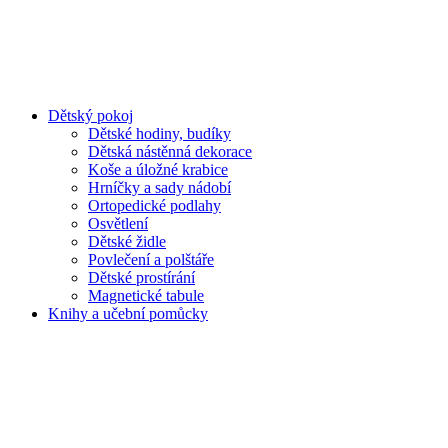
Dětský pokoj
Dětské hodiny, budíky
Dětská nástěnná dekorace
Koše a úložné krabice
Hrníčky a sady nádobí
Ortopedické podlahy
Osvětlení
Dětské židle
Povlečení a polštáře
Dětské prostírání
Magnetické tabule
Knihy a učební pomůcky