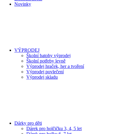
Novinky
VÝPRODEJ
Školní batohy výprodej
Školní potřeby levně
Výprodej hraček, her a tvoření
Výprodej povlečení
Výprodej skladu
Dárky pro děti
Dárek pro holčičku 3, 4, 5 let
Dárek pro holku 6, 7 let