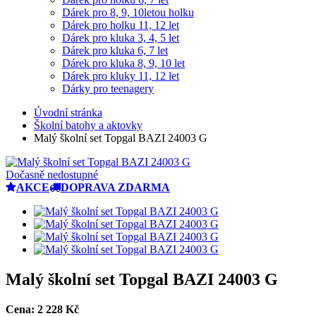
Dárek pro 8, 9, 10letou holku
Dárek pro holku 11, 12 let
Dárek pro kluka 3, 4, 5 let
Dárek pro kluka 6, 7 let
Dárek pro kluka 8, 9, 10 let
Dárek pro kluky 11, 12 let
Dárky pro teenagery
Úvodní stránka
Školní batohy a aktovky
Malý školní set Topgal BAZI 24003 G
Dočasně nedostupné
AKCE
DOPRAVA ZDARMA
Malý školní set Topgal BAZI 24003 G
Cena:
2 228
Kč