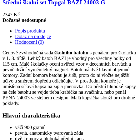
Střední školní set Topgal BAZI 24003 G
2347 Kč
Dočasně nedostupné
Popis produktu
Dotaz na prodejce
Hodnocení (0)
Cenově zvýhodněná sada
školního batohu
s penálem pro školačku
v 1.-3. třídě. Lehký batoh BAZI je vhodný pro všechny holky od
115 cm. Malé školačky ocení zvířecí vzor v decentních barvách a
pevně držící vyměnitelný magnet. Batoh má dvě hlavní objemné
komory. Zadní komora batohu je širší, proto do ní vložte nejtěžší
učivo a směrem dopředu odlehčujte. V prostřední komoře je
umístěna síťová kapsa na zip a jmenovka. Do přední hluboké kapsy
na čele batohu se vejde třeba krabička na svačinku, nebo penál
PENN 24003 ve stejném designu. Malá kapsička slouží pro drobné
poklady.
Hlavní charakteristika
váží 900 gramů
pevná, anatomicky tvarovaná záda
dvě komory a hluboká přední kapsa