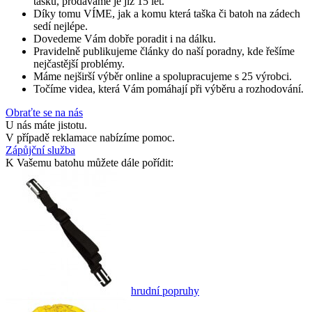
tašku, prodáváme je již 15 let.
Díky tomu VÍME, jak a komu která taška či batoh na zádech
sedí nejlépe.
Dovedeme Vám dobře poradit i na dálku.
Pravidelně publikujeme články do naší poradny, kde řešíme
nejčastější problémy.
Máme nejširší výběr online a spolupracujeme s 25 výrobci.
Točíme videa, která Vám pomáhají při výběru a rozhodování.
Obraťte se na nás
U nás máte jistotu.
V případě reklamace nabízíme pomoc.
Zápůjční služba
K Vašemu batohu můžete dále pořídit:
hrudní popruhy