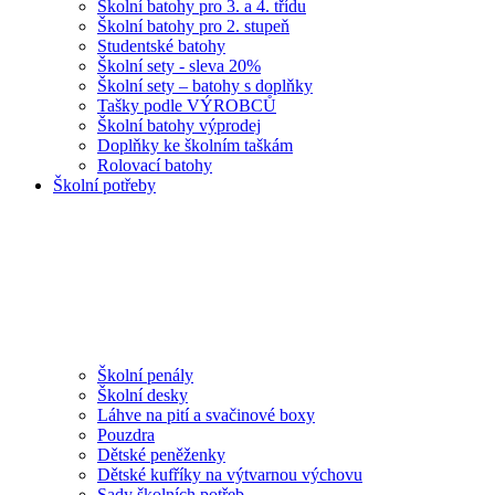
Školní batohy pro 3. a 4. třídu
Školní batohy pro 2. stupeň
Studentské batohy
Školní sety - sleva 20%
Školní sety – batohy s doplňky
Tašky podle VÝROBCŮ
Školní batohy výprodej
Doplňky ke školním taškám
Rolovací batohy
Školní potřeby
Školní penály
Školní desky
Láhve na pití a svačinové boxy
Pouzdra
Dětské peněženky
Dětské kufříky na výtvarnou výchovu
Sady školních potřeb