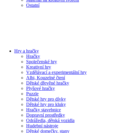
Ostatní
Hry a hračky
Hračky
Společenské hry
Kreativní hry
Vzdělávací a experimentální hry
Albi, Kouzelné čtení
Dětské dřevěné hračky
Plyšové hračky
Puzzle
Dětské hry pro dívky
Dětské hry pro kluky
Hračky stavebnice
Dopravní prostředky
Odrážedla, dětská vozidla
Hudební nástroje
Dětské domečky, stany