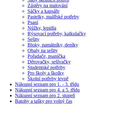
Zástěry na malování
Sáčky a kapsáře
Pastelky, malířské potřeby
Psaní
Nůžky, lepidla
Rýsovací potřeby, kalkulačky
Sešity
Bloky, památníky, deníky
Obaly na sešity
Pořadače, psaníčka
Děrovačky, sešívačky
Studentské potřeby
Pro školy a školky
Školní potřeby levně
Nákupní seznam pro 1. - 3. třídu
Nákupní seznam pro 4. a 5. třídu
Nákupní seznam pro 2. stupeň
Batohy a tašky pro volný čas