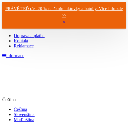
PRÁVĚ TEĎ 👉 -20 % na školní aktovky a batohy. Více info zde
>>
×
Doprava a platba
Kontakt
Reklamace
informace
Čeština
Čeština
Slovenština
Maďarština