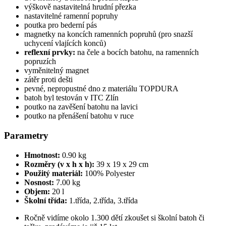
výškově nastavitelná hrudní přezka
nastavitelné ramenní popruhy
poutka pro bederní pás
magnetky na koncích ramenních popruhů (pro snazší
uchycení vlajících konců)
reflexní prvky:
na čele a bocích batohu, na ramenních
popruzích
vyměnitelný magnet
zátěr proti dešti
pevné, nepropustné dno z materiálu TOPDURA
batoh byl testován v ITC Zlín
poutko na zavěšení batohu na lavici
poutko na přenášení batohu v ruce
Parametry
Hmotnost:
0.90 kg
Rozměry (v x h x h):
39 x 19 x 29 cm
Použitý materiál:
100% Polyester
Nosnost:
7.00 kg
Objem:
20 l
Školní třída:
1.třída, 2.třída, 3.třída
Ročně vidíme okolo 1.300 dětí zkoušet si školní batoh či