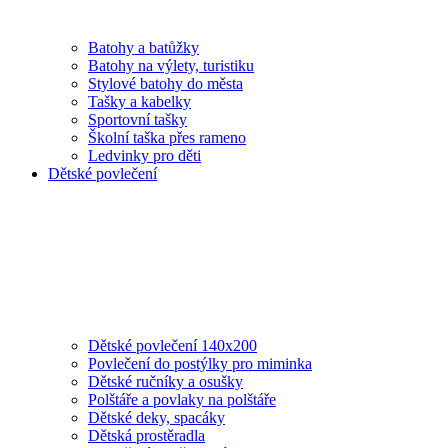
Batohy a batůžky
Batohy na výlety, turistiku
Stylové batohy do města
Tašky a kabelky
Sportovní tašky
Školní taška přes rameno
Ledvinky pro děti
Dětské povlečení
Dětské povlečení 140x200
Povlečení do postýlky pro miminka
Dětské ručníky a osušky
Polštáře a povlaky na polštáře
Dětské deky, spacáky
Dětská prostěradla