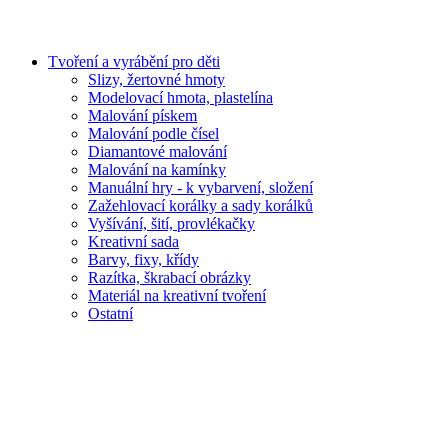
Tvoření a vyrábění pro děti
Slizy, žertovné hmoty
Modelovací hmota, plastelína
Malování pískem
Malování podle čísel
Diamantové malování
Malování na kamínky
Manuální hry - k vybarvení, složení
Zažehlovací korálky a sady korálků
Vyšívání, šití, provlékačky
Kreativní sada
Barvy, fixy, křídy
Razítka, škrabací obrázky
Materiál na kreativní tvoření
Ostatní