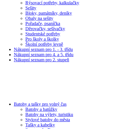
Rýsovací potřeby, kalkulačky
Sešity
Bloky, památníky, deníky
Obaly na sešity
Pořadače, psaníčka
Děrovačky, sešívačky
Studentské potřeby
Pro školy a školky
Školní potřeby levně
Nákupní seznam pro 1. - 3. třídu
Nákupní seznam pro 4. a 5. třídu
Nákupní seznam pro 2. stupeň
Batohy a tašky pro volný čas
Batohy a batůžky
Batohy na výlety, turistiku
Stylové batohy do města
Tašky a kabelky