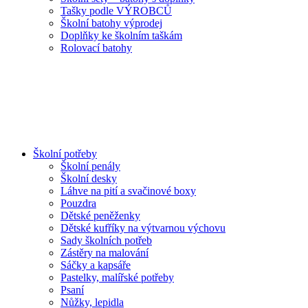
Tašky podle VÝROBCŮ
Školní batohy výprodej
Doplňky ke školním taškám
Rolovací batohy
Školní potřeby
Školní penály
Školní desky
Láhve na pití a svačinové boxy
Pouzdra
Dětské peněženky
Dětské kufříky na výtvarnou výchovu
Sady školních potřeb
Zástěry na malování
Sáčky a kapsáře
Pastelky, malířské potřeby
Psaní
Nůžky, lepidla