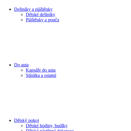
Deštníky a pláštěnky
Dětské deštníky
Pláštěnky a ponča
Do auta
Kapsáře do auta
Stínítka a ostatní
Dětský pokoj
Dětské hodiny, budíky
Dětská nástěnná dekorace