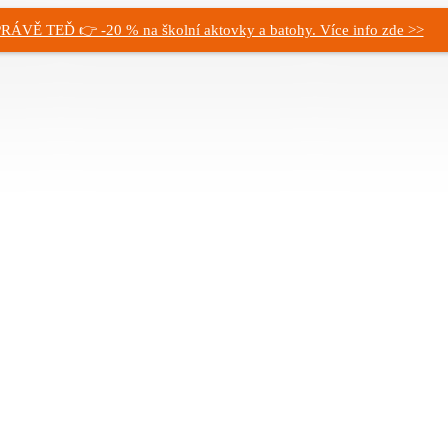
RÁVĚ TEĎ 👉 -20 % na školní aktovky a batohy. Více info zde >>