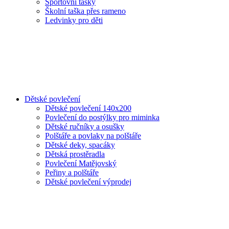
Sportovní tašky
Školní taška přes rameno
Ledvinky pro děti
Dětské povlečení
Dětské povlečení 140x200
Povlečení do postýlky pro miminka
Dětské ručníky a osušky
Polštáře a povlaky na polštáře
Dětské deky, spacáky
Dětská prostěradla
Povlečení Matějovský
Peřiny a polštáře
Dětské povlečení výprodej