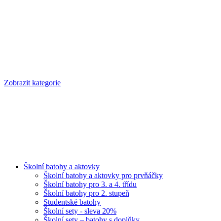
Zobrazit kategorie
Školní batohy a aktovky
Školní batohy a aktovky pro prvňáčky
Školní batohy pro 3. a 4. třídu
Školní batohy pro 2. stupeň
Studentské batohy
Školní sety - sleva 20%
Školní sety – batohy s doplňky