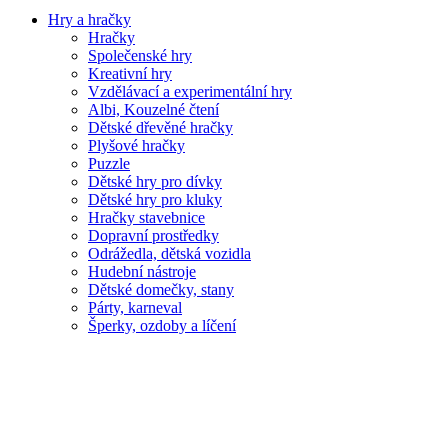
Hry a hračky
Hračky
Společenské hry
Kreativní hry
Vzdělávací a experimentální hry
Albi, Kouzelné čtení
Dětské dřevěné hračky
Plyšové hračky
Puzzle
Dětské hry pro dívky
Dětské hry pro kluky
Hračky stavebnice
Dopravní prostředky
Odrážedla, dětská vozidla
Hudební nástroje
Dětské domečky, stany
Párty, karneval
Šperky, ozdoby a líčení