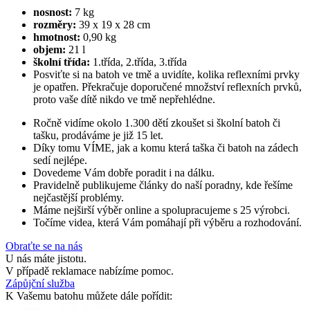
nosnost:
7 kg
rozměry:
39 x 19 x 28 cm
hmotnost:
0,90 kg
objem:
21 l
školní třída:
1.třída, 2.třída, 3.třída
Posviťte si na batoh ve tmě a uvidíte, kolika reflexními prvky
je opatřen. Překračuje doporučené množství reflexních prvků,
proto vaše dítě nikdo ve tmě nepřehlédne.
Ročně vidíme okolo 1.300 dětí zkoušet si školní batoh či
tašku, prodáváme je již 15 let.
Díky tomu VÍME, jak a komu která taška či batoh na zádech
sedí nejlépe.
Dovedeme Vám dobře poradit i na dálku.
Pravidelně publikujeme články do naší poradny, kde řešíme
nejčastější problémy.
Máme nejširší výběr online a spolupracujeme s 25 výrobci.
Točíme videa, která Vám pomáhají při výběru a rozhodování.
Obraťte se na nás
U nás máte jistotu.
V případě reklamace nabízíme pomoc.
Zápůjční služba
K Vašemu batohu můžete dále pořídit: