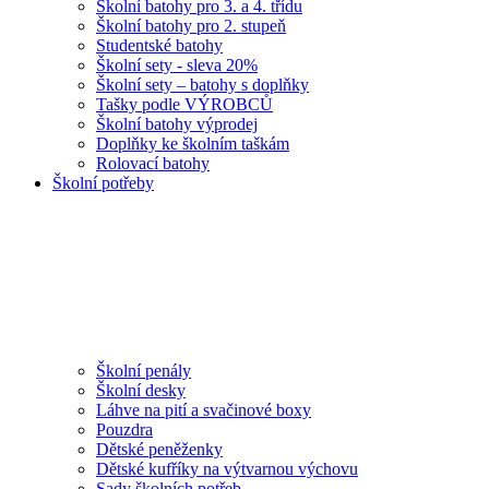
Školní batohy pro 3. a 4. třídu
Školní batohy pro 2. stupeň
Studentské batohy
Školní sety - sleva 20%
Školní sety – batohy s doplňky
Tašky podle VÝROBCŮ
Školní batohy výprodej
Doplňky ke školním taškám
Rolovací batohy
Školní potřeby
Školní penály
Školní desky
Láhve na pití a svačinové boxy
Pouzdra
Dětské peněženky
Dětské kufříky na výtvarnou výchovu
Sady školních potřeb