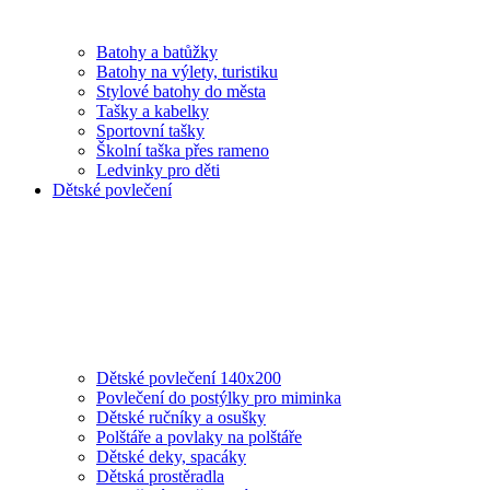
Batohy a batůžky
Batohy na výlety, turistiku
Stylové batohy do města
Tašky a kabelky
Sportovní tašky
Školní taška přes rameno
Ledvinky pro děti
Dětské povlečení
Dětské povlečení 140x200
Povlečení do postýlky pro miminka
Dětské ručníky a osušky
Polštáře a povlaky na polštáře
Dětské deky, spacáky
Dětská prostěradla