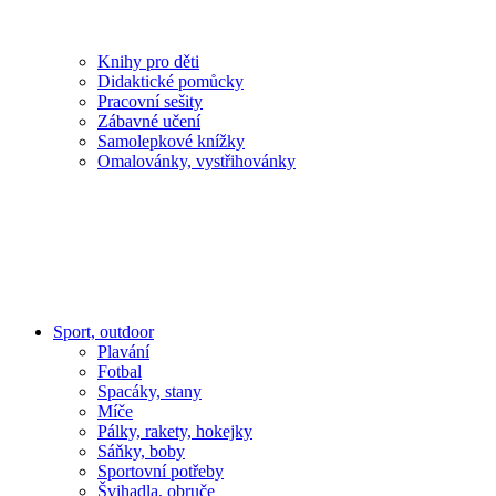
Knihy pro děti
Didaktické pomůcky
Pracovní sešity
Zábavné učení
Samolepkové knížky
Omalovánky, vystřihovánky
Sport, outdoor
Plavání
Fotbal
Spacáky, stany
Míče
Pálky, rakety, hokejky
Sáňky, boby
Sportovní potřeby
Švihadla, obruče