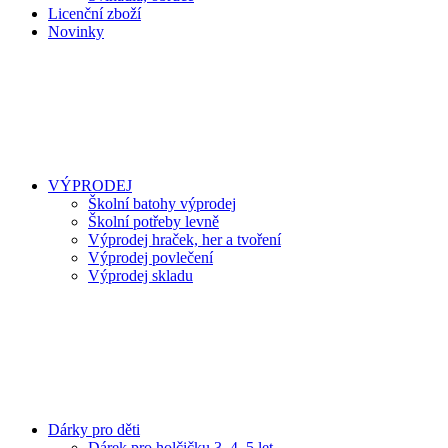
Licenční zboží
Novinky
VÝPRODEJ
Školní batohy výprodej
Školní potřeby levně
Výprodej hraček, her a tvoření
Výprodej povlečení
Výprodej skladu
Dárky pro děti
Dárek pro holčičku 3, 4, 5 let