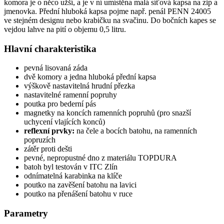
komora je o něco užší, a je v ní umístěna malá síťová kapsa na zip a
jmenovka. Přední hluboká kapsa pojme např. penál PENN 24005
ve stejném designu nebo krabičku na svačinu. Do bočních kapes se
vejdou lahve na pití o objemu 0,5 litru.
Hlavní charakteristika
pevná lisovaná záda
dvě komory a jedna hluboká přední kapsa
výškově nastavitelná hrudní přezka
nastavitelné ramenní popruhy
poutka pro bederní pás
magnetky na koncích ramenních popruhů (pro snazší
uchycení vlajících konců)
reflexní prvky:
na čele a bocích batohu, na ramenních
popruzích
zátěr proti dešti
pevné, nepropustné dno z materiálu TOPDURA
batoh byl testován v ITC Zlín
odnímatelná karabinka na klíče
poutko na zavěšení batohu na lavici
poutko na přenášení batohu v ruce
Parametry