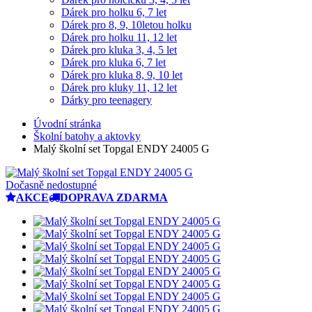
Dárek pro holku 6, 7 let
Dárek pro 8, 9, 10letou holku
Dárek pro holku 11, 12 let
Dárek pro kluka 3, 4, 5 let
Dárek pro kluka 6, 7 let
Dárek pro kluka 8, 9, 10 let
Dárek pro kluky 11, 12 let
Dárky pro teenagery
Úvodní stránka
Školní batohy a aktovky
Malý školní set Topgal ENDY 24005 G
Dočasně nedostupné
AKCE
DOPRAVA ZDARMA