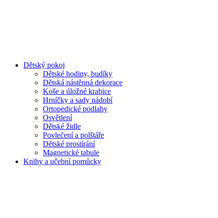
Dětský pokoj
Dětské hodiny, budíky
Dětská nástěnná dekorace
Koše a úložné krabice
Hrníčky a sady nádobí
Ortopedické podlahy
Osvětlení
Dětské židle
Povlečení a polštáře
Dětské prostírání
Magnetické tabule
Knihy a učební pomůcky