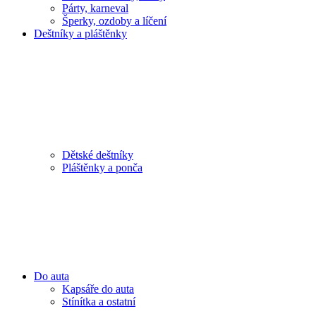
Párty, karneval
Šperky, ozdoby a líčení
Deštníky a pláštěnky
Dětské deštníky
Pláštěnky a ponča
Do auta
Kapsáře do auta
Stínítka a ostatní