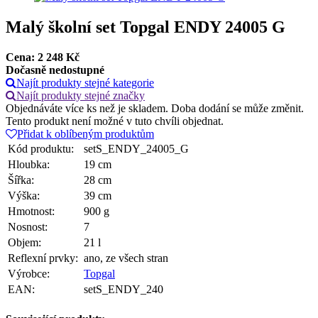
Malý školní set Topgal ENDY 24005 G
Cena:
2 248
Kč
Dočasně nedostupné
Najít produkty stejné kategorie
Najít produkty stejné značky
Objednáváte více ks než je skladem. Doba dodání se může změnit.
Tento produkt není možné v tuto chvíli objednat.
Přidat k oblíbeným produktům
Kód produktu:
setS_ENDY_24005_G
Hloubka:
19 cm
Šířka:
28 cm
Výška:
39 cm
Hmotnost:
900 g
Nosnost:
7
Objem:
21 l
Reflexní prvky:
ano, ze všech stran
Výrobce:
Topgal
EAN:
setS_ENDY_240