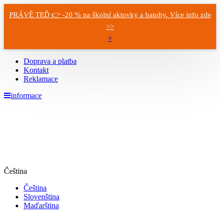
PRÁVĚ TEĎ 👉 -20 % na školní aktovky a batohy. Více info zde
>>
×
Doprava a platba
Kontakt
Reklamace
informace
Čeština
Čeština
Slovenština
Maďarština