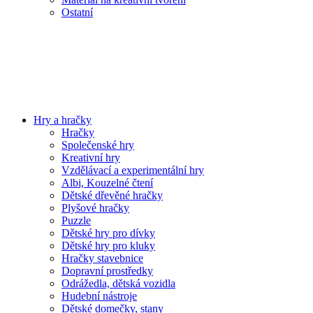
Ostatní
Hry a hračky
Hračky
Společenské hry
Kreativní hry
Vzdělávací a experimentální hry
Albi, Kouzelné čtení
Dětské dřevěné hračky
Plyšové hračky
Puzzle
Dětské hry pro dívky
Dětské hry pro kluky
Hračky stavebnice
Dopravní prostředky
Odrážedla, dětská vozidla
Hudební nástroje
Dětské domečky, stany