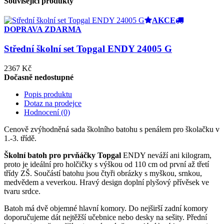
Související produkty
AKCE
DOPRAVA ZDARMA
Střední školní set Topgal ENDY 24005 G
2367 Kč
Dočasně nedostupné
Popis produktu
Dotaz na prodejce
Hodnocení (0)
Cenově zvýhodněná sada školního batohu s penálem pro školačku v
1.-3. třídě.
Školní batoh pro prvňáčky Topgal
ENDY neváží ani kilogram,
proto je ideální pro holčičky s výškou od 110 cm od první až třetí
třídy ZŠ. Součástí batohu jsou čtyři obrázky s myškou, srnkou,
medvědem a veverkou. Hravý design doplní plyšový přívěsek ve
tvaru srdce.
Batoh má dvě objemné hlavní komory. Do nejširší zadní komory
doporučujeme dát nejtěžší učebnice nebo desky na sešity. Přední