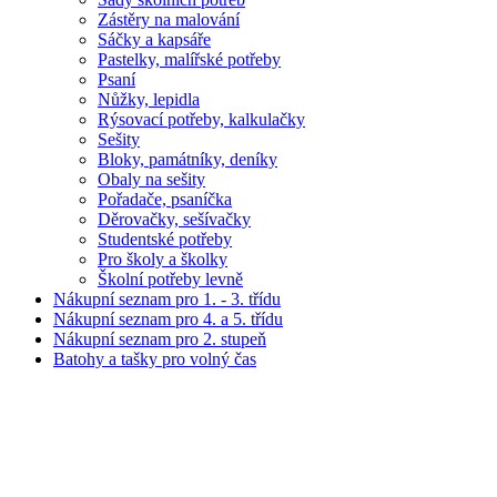
Zástěry na malování
Sáčky a kapsáře
Pastelky, malířské potřeby
Psaní
Nůžky, lepidla
Rýsovací potřeby, kalkulačky
Sešity
Bloky, památníky, deníky
Obaly na sešity
Pořadače, psaníčka
Děrovačky, sešívačky
Studentské potřeby
Pro školy a školky
Školní potřeby levně
Nákupní seznam pro 1. - 3. třídu
Nákupní seznam pro 4. a 5. třídu
Nákupní seznam pro 2. stupeň
Batohy a tašky pro volný čas