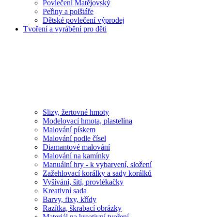
Povlečení Matějovský
Peřiny a polštáře
Dětské povlečení výprodej
Tvoření a vyrábění pro děti
Slizy, žertovné hmoty
Modelovací hmota, plastelína
Malování pískem
Malování podle čísel
Diamantové malování
Malování na kamínky
Manuální hry - k vybarvení, složení
Zažehlovací korálky a sady korálků
Vyšívání, šití, provlékačky
Kreativní sada
Barvy, fixy, křídy
Razítka, škrabací obrázky
Materiál na kreativní tvoření