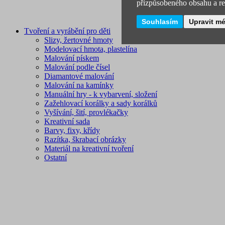
přizpůsobeného obsahu a rek
Souhlasím
Upravit m
Tvoření a vyrábění pro děti
Slizy, žertovné hmoty
Modelovací hmota, plastelína
Malování pískem
Malování podle čísel
Diamantové malování
Malování na kamínky
Manuální hry - k vybarvení, složení
Zažehlovací korálky a sady korálků
Vyšívání, šití, provlékačky
Kreativní sada
Barvy, fixy, křídy
Razítka, škrabací obrázky
Materiál na kreativní tvoření
Ostatní