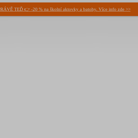
RÁVĚ TEĎ 👉 -20 % na školní aktovky a batohy. Více info zde >>