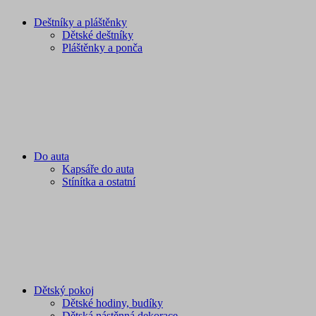
Deštníky a pláštěnky
Dětské deštníky
Pláštěnky a ponča
Do auta
Kapsáře do auta
Stínítka a ostatní
Dětský pokoj
Dětské hodiny, budíky
Dětská nástěnná dekorace