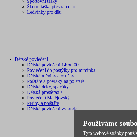
Sportovní tašky
Školní taška přes rameno
Ledvinky pro děti
Dětské povlečení
Dětské povlečení 140x200
Povlečení do postýlky pro miminka
Dětské ručníky a osušky
Polštáře a povlaky na polštáře
Dětské deky, spacáky
Dětská prostěradla
Povlečení Matějovský
Peřiny a polštáře
Dětské povlečení výprodej
Používáme soubo
Tyto webové stránky používa