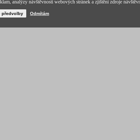
lam, analýzy návštěvnosti webových stránek a zjištění zdroje návštěvn
é předvolby
Odmítám