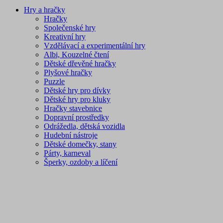
Hry a hračky
Hračky
Společenské hry
Kreativní hry
Vzdělávací a experimentální hry
Albi, Kouzelné čtení
Dětské dřevěné hračky
Plyšové hračky
Puzzle
Dětské hry pro dívky
Dětské hry pro kluky
Hračky stavebnice
Dopravní prostředky
Odrážedla, dětská vozidla
Hudební nástroje
Dětské domečky, stany
Párty, karneval
Šperky, ozdoby a líčení