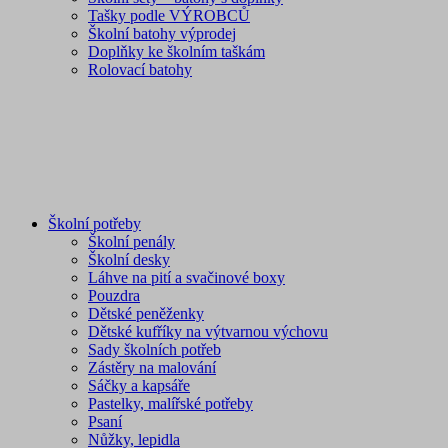
Tašky podle VÝROBCŮ
Školní batohy výprodej
Doplňky ke školním taškám
Rolovací batohy
Školní potřeby
Školní penály
Školní desky
Láhve na pití a svačinové boxy
Pouzdra
Dětské peněženky
Dětské kufříky na výtvarnou výchovu
Sady školních potřeb
Zástěry na malování
Sáčky a kapsáře
Pastelky, malířské potřeby
Psaní
Nůžky, lepidla