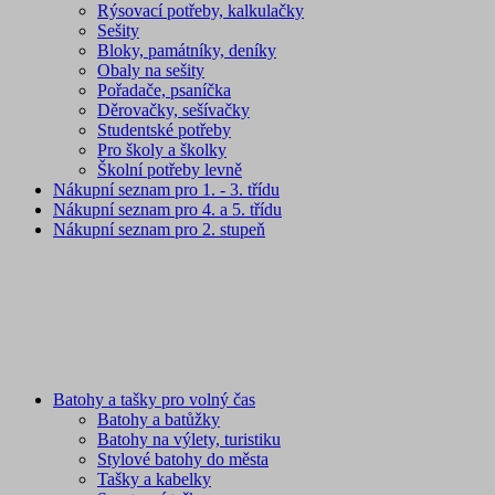
Rýsovací potřeby, kalkulačky
Sešity
Bloky, památníky, deníky
Obaly na sešity
Pořadače, psaníčka
Děrovačky, sešívačky
Studentské potřeby
Pro školy a školky
Školní potřeby levně
Nákupní seznam pro 1. - 3. třídu
Nákupní seznam pro 4. a 5. třídu
Nákupní seznam pro 2. stupeň
Batohy a tašky pro volný čas
Batohy a batůžky
Batohy na výlety, turistiku
Stylové batohy do města
Tašky a kabelky