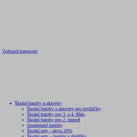
Zobrazit kategorie
Školní batohy a aktovky
Školní batohy a aktovky pro prvňáčky
Školní batohy pro 3. a 4. třídu
Školní batohy pro 2. stupeň
Studentské batohy
Školní sety - sleva 20%
Školní sety – batohy s doplňky