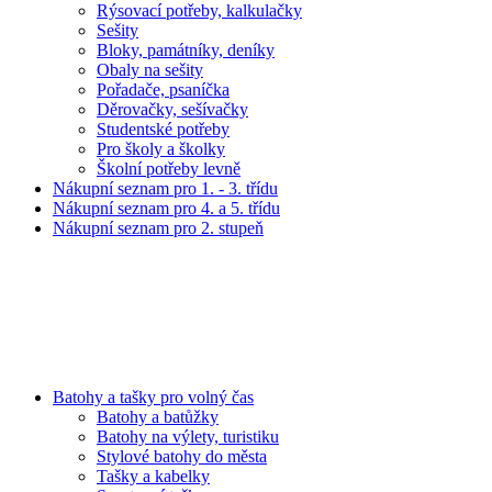
Rýsovací potřeby, kalkulačky
Sešity
Bloky, památníky, deníky
Obaly na sešity
Pořadače, psaníčka
Děrovačky, sešívačky
Studentské potřeby
Pro školy a školky
Školní potřeby levně
Nákupní seznam pro 1. - 3. třídu
Nákupní seznam pro 4. a 5. třídu
Nákupní seznam pro 2. stupeň
Batohy a tašky pro volný čas
Batohy a batůžky
Batohy na výlety, turistiku
Stylové batohy do města
Tašky a kabelky