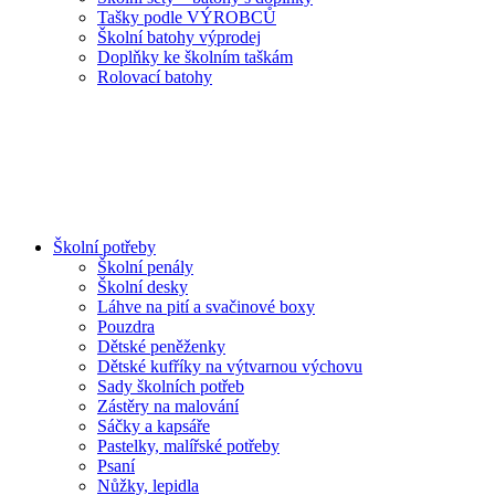
Tašky podle VÝROBCŮ
Školní batohy výprodej
Doplňky ke školním taškám
Rolovací batohy
Školní potřeby
Školní penály
Školní desky
Láhve na pití a svačinové boxy
Pouzdra
Dětské peněženky
Dětské kufříky na výtvarnou výchovu
Sady školních potřeb
Zástěry na malování
Sáčky a kapsáře
Pastelky, malířské potřeby
Psaní
Nůžky, lepidla