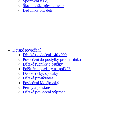
Sportovní tašky
Školní taška přes rameno
Ledvinky pro děti
Dětské povlečení
Dětské povlečení 140x200
Povlečení do postýlky pro miminka
Dětské ručníky a osušky
Polštáře a povlaky na polštáře
Dětské deky, spacáky
Dětská prostěradla
Povlečení Matějovský
Peřiny a polštáře
Dětské povlečení výprodej