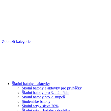
Zobrazit kategorie
Školní batohy a aktovky
Školní batohy a aktovky pro prvňáčky
Školní batohy pro 3. a 4. třídu
Školní batohy pro 2. stupeň
Studentské batohy
Školní sety - sleva 20%
Školní sety – batohy s doplňky