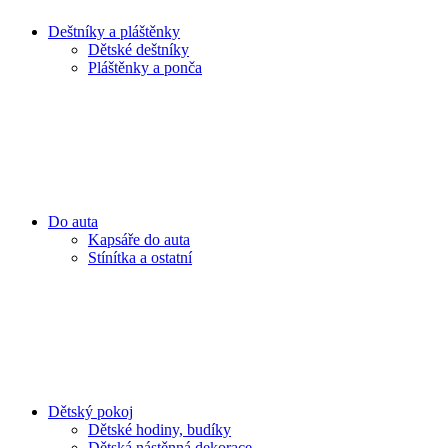
Deštníky a pláštěnky
Dětské deštníky
Pláštěnky a ponča
Do auta
Kapsáře do auta
Stínítka a ostatní
Dětský pokoj
Dětské hodiny, budíky
Dětská nástěnná dekorace