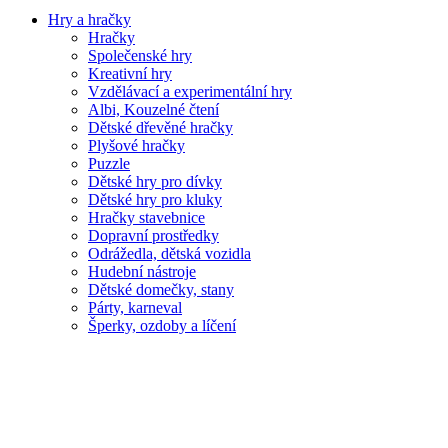
Hry a hračky
Hračky
Společenské hry
Kreativní hry
Vzdělávací a experimentální hry
Albi, Kouzelné čtení
Dětské dřevěné hračky
Plyšové hračky
Puzzle
Dětské hry pro dívky
Dětské hry pro kluky
Hračky stavebnice
Dopravní prostředky
Odrážedla, dětská vozidla
Hudební nástroje
Dětské domečky, stany
Párty, karneval
Šperky, ozdoby a líčení