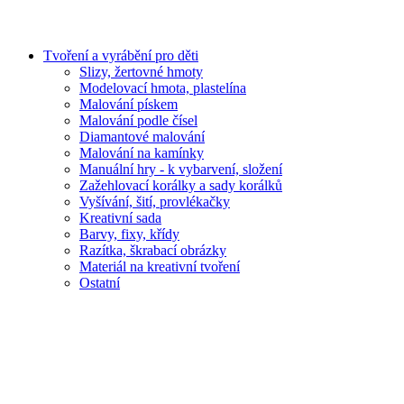
Tvoření a vyrábění pro děti
Slizy, žertovné hmoty
Modelovací hmota, plastelína
Malování pískem
Malování podle čísel
Diamantové malování
Malování na kamínky
Manuální hry - k vybarvení, složení
Zažehlovací korálky a sady korálků
Vyšívání, šití, provlékačky
Kreativní sada
Barvy, fixy, křídy
Razítka, škrabací obrázky
Materiál na kreativní tvoření
Ostatní