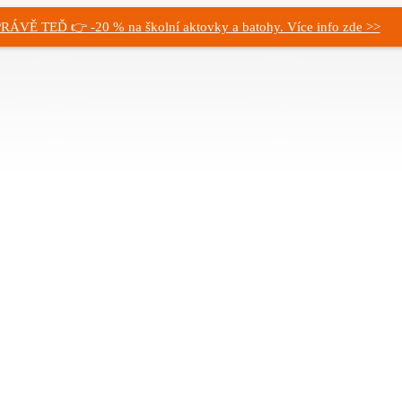
RÁVĚ TEĎ 👉 -20 % na školní aktovky a batohy. Více info zde >>