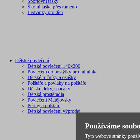
Sportovní tašky
Školní taška přes rameno
Ledvinky pro děti
Dětské povlečení
Dětské povlečení 140x200
Povlečení do postýlky pro miminka
Dětské ručníky a osušky
Polštáře a povlaky na polštáře
Dětské deky, spacáky
Dětská prostěradla
Povlečení Matějovský
Peřiny a polštáře
Dětské povlečení výprodej
Používáme soubo
Tyto webové stránky používa