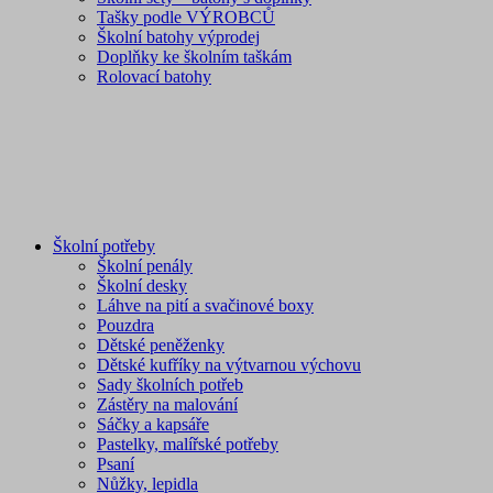
Tašky podle VÝROBCŮ
Školní batohy výprodej
Doplňky ke školním taškám
Rolovací batohy
Školní potřeby
Školní penály
Školní desky
Láhve na pití a svačinové boxy
Pouzdra
Dětské peněženky
Dětské kufříky na výtvarnou výchovu
Sady školních potřeb
Zástěry na malování
Sáčky a kapsáře
Pastelky, malířské potřeby
Psaní
Nůžky, lepidla