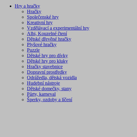
Hry a hračky
Hračky
Společenské hry
Kreativní hry
Vzdělávací a experimentální hry
Albi, Kouzelné čtení
Dětské dřevěné hračky
Plyšové hračky
Puzzle
Dětské hry pro dívky
Dětské hry pro kluky
Hračky stavebnice
Dopravní prostředky
Odrážedla, dětská vozidla
Hudební nástroje
Dětské domečky, stany
Párty, karneval
Šperky, ozdoby a líčení