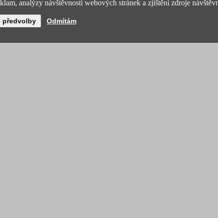
lam, analýzy návštěvnosti webových stránek a zjištění zdroje návštěvn
é předvolby
Odmítám