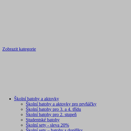
Zobrazit kategorie
Školní batohy a aktovky
Školní batohy a aktovky pro prvňáčky
Školní batohy pro 3. a 4. třídu
Školní batohy pro 2. stupeň
Studentské batohy
Školní sety - sleva 20%
Školní sety – batohy s doplňky