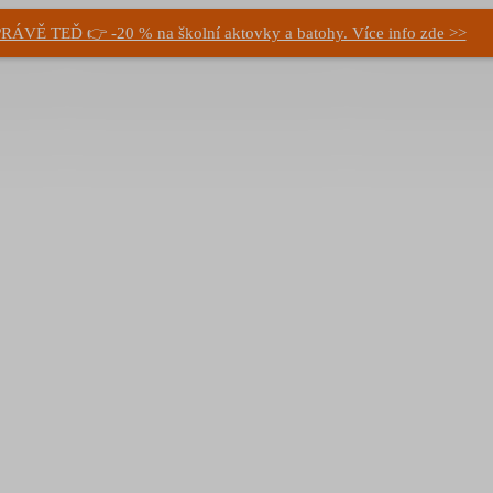
RÁVĚ TEĎ 👉 -20 % na školní aktovky a batohy. Více info zde >>