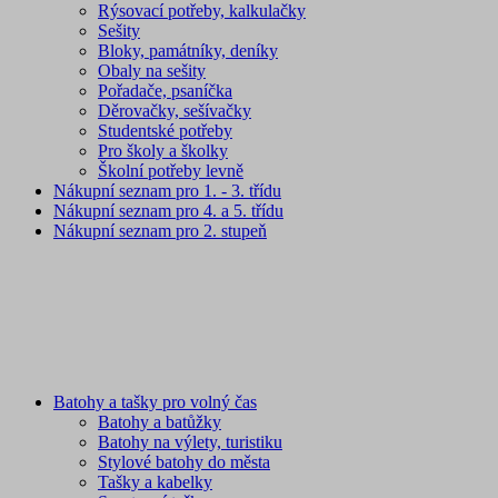
Rýsovací potřeby, kalkulačky
Sešity
Bloky, památníky, deníky
Obaly na sešity
Pořadače, psaníčka
Děrovačky, sešívačky
Studentské potřeby
Pro školy a školky
Školní potřeby levně
Nákupní seznam pro 1. - 3. třídu
Nákupní seznam pro 4. a 5. třídu
Nákupní seznam pro 2. stupeň
Batohy a tašky pro volný čas
Batohy a batůžky
Batohy na výlety, turistiku
Stylové batohy do města
Tašky a kabelky