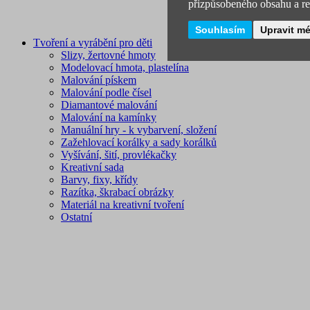
přizpůsobeného obsahu a rek
Souhlasím
Upravit m
Tvoření a vyrábění pro děti
Slizy, žertovné hmoty
Modelovací hmota, plastelína
Malování pískem
Malování podle čísel
Diamantové malování
Malování na kamínky
Manuální hry - k vybarvení, složení
Zažehlovací korálky a sady korálků
Vyšívání, šití, provlékačky
Kreativní sada
Barvy, fixy, křídy
Razítka, škrabací obrázky
Materiál na kreativní tvoření
Ostatní