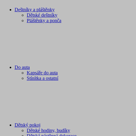
Deštníky a pláštěnky
Dětské deštníky
Pláštěnky a ponča
Do auta
Kapsáře do auta
Stínítka a ostatní
Dětský pokoj
Dětské hodiny, budíky
Dětská nástěnná dekorace