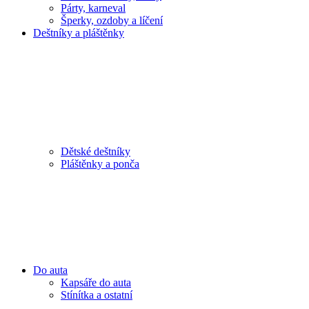
Párty, karneval
Šperky, ozdoby a líčení
Deštníky a pláštěnky
Dětské deštníky
Pláštěnky a ponča
Do auta
Kapsáře do auta
Stínítka a ostatní