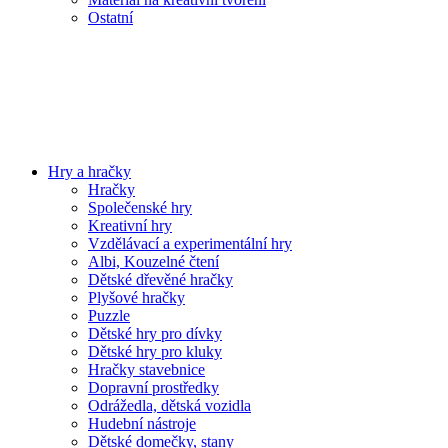
Ostatní
Hry a hračky
Hračky
Společenské hry
Kreativní hry
Vzdělávací a experimentální hry
Albi, Kouzelné čtení
Dětské dřevěné hračky
Plyšové hračky
Puzzle
Dětské hry pro dívky
Dětské hry pro kluky
Hračky stavebnice
Dopravní prostředky
Odrážedla, dětská vozidla
Hudební nástroje
Dětské domečky, stany