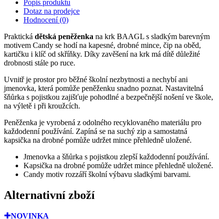
Popis produktu
Dotaz na prodejce
Hodnocení (0)
Praktická
dětská peněženka
na krk BAAGL s sladkým barevným
motivem Candy se hodí na kapesné, drobné mince, čip na oběd,
kartičku i klíč od skříňky. Díky zavěšení na krk má dítě důležité
drobnosti stále po ruce.
Uvnitř je prostor pro běžné školní nezbytnosti a nechybí ani
jmenovka, která pomůže peněženku snadno poznat. Nastavitelná
šňůrka s pojistkou zajišťuje pohodlné a bezpečnější nošení ve škole,
na výletě i při kroužcích.
Peněženka je vyrobená z odolného recyklovaného materiálu pro
každodenní používání. Zapíná se na suchý zip a samostatná
kapsička na drobné pomůže udržet mince přehledně uložené.
Jmenovka a šňůrka s pojistkou zlepší každodenní používání.
Kapsička na drobné pomůže udržet mince přehledně uložené.
Candy motiv rozzáří školní výbavu sladkými barvami.
Alternativní zboží
NOVINKA