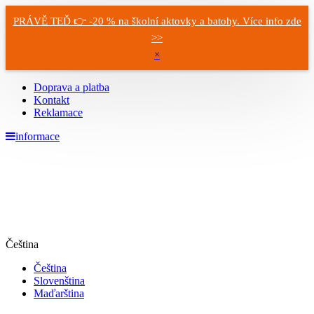
PRÁVĚ TEĎ 👉 -20 % na školní aktovky a batohy. Více info zde
>>
×
Doprava a platba
Kontakt
Reklamace
informace
Čeština
Čeština
Slovenština
Maďarština