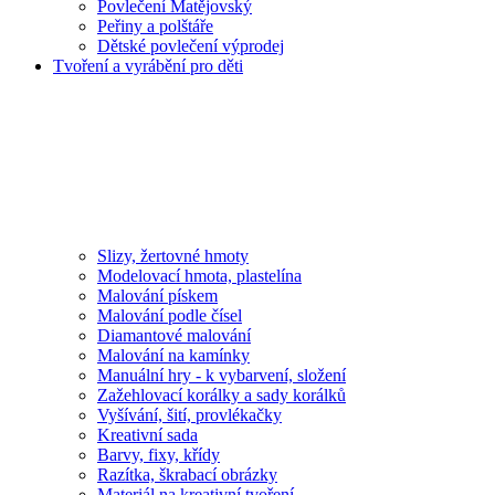
Povlečení Matějovský
Peřiny a polštáře
Dětské povlečení výprodej
Tvoření a vyrábění pro děti
Slizy, žertovné hmoty
Modelovací hmota, plastelína
Malování pískem
Malování podle čísel
Diamantové malování
Malování na kamínky
Manuální hry - k vybarvení, složení
Zažehlovací korálky a sady korálků
Vyšívání, šití, provlékačky
Kreativní sada
Barvy, fixy, křídy
Razítka, škrabací obrázky
Materiál na kreativní tvoření