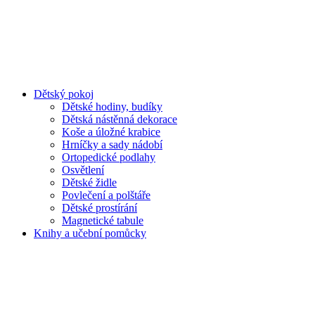
Dětský pokoj
Dětské hodiny, budíky
Dětská nástěnná dekorace
Koše a úložné krabice
Hrníčky a sady nádobí
Ortopedické podlahy
Osvětlení
Dětské židle
Povlečení a polštáře
Dětské prostírání
Magnetické tabule
Knihy a učební pomůcky