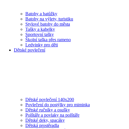
Batohy a batůžky
Batohy na výlety, turistiku
Stylové batohy do města
Tašky a kabelky
Sportovní tašky
Školní taška přes rameno
Ledvinky pro děti
Dětské povlečení
Dětské povlečení 140x200
Povlečení do postýlky pro miminka
Dětské ručníky a osušky
Polštáře a povlaky na polštáře
Dětské deky, spacáky
Dětská prostěradla