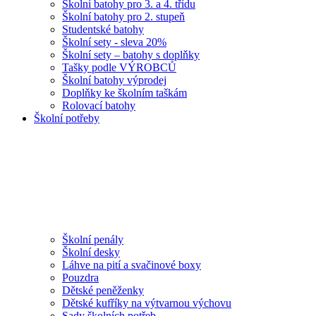
Školní batohy pro 3. a 4. třídu
Školní batohy pro 2. stupeň
Studentské batohy
Školní sety - sleva 20%
Školní sety – batohy s doplňky
Tašky podle VÝROBCŮ
Školní batohy výprodej
Doplňky ke školním taškám
Rolovací batohy
Školní potřeby
Školní penály
Školní desky
Láhve na pití a svačinové boxy
Pouzdra
Dětské peněženky
Dětské kufříky na výtvarnou výchovu
Sady školních potřeb