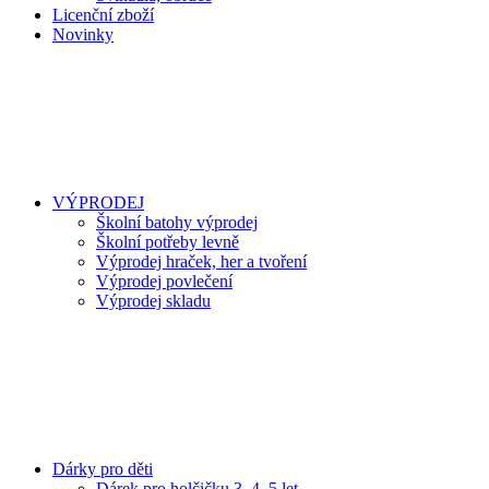
Licenční zboží
Novinky
VÝPRODEJ
Školní batohy výprodej
Školní potřeby levně
Výprodej hraček, her a tvoření
Výprodej povlečení
Výprodej skladu
Dárky pro děti
Dárek pro holčičku 3, 4, 5 let