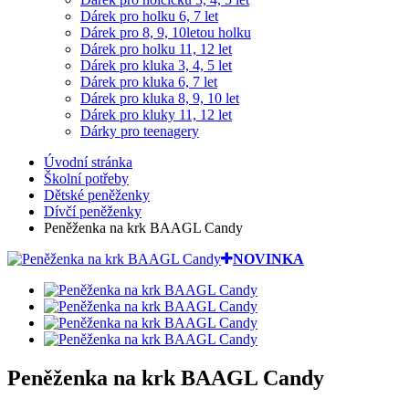
Dárek pro holku 6, 7 let
Dárek pro 8, 9, 10letou holku
Dárek pro holku 11, 12 let
Dárek pro kluka 3, 4, 5 let
Dárek pro kluka 6, 7 let
Dárek pro kluka 8, 9, 10 let
Dárek pro kluky 11, 12 let
Dárky pro teenagery
Úvodní stránka
Školní potřeby
Dětské peněženky
Dívčí peněženky
Peněženka na krk BAAGL Candy
NOVINKA
Peněženka na krk BAAGL Candy