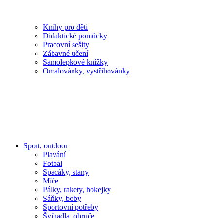
Knihy pro děti
Didaktické pomůcky
Pracovní sešity
Zábavné učení
Samolepkové knížky
Omalovánky, vystřihovánky
Sport, outdoor
Plavání
Fotbal
Spacáky, stany
Míče
Pálky, rakety, hokejky
Sáňky, boby
Sportovní potřeby
Švihadla, obruče