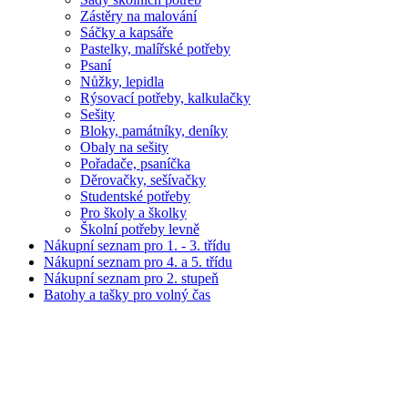
Zástěry na malování
Sáčky a kapsáře
Pastelky, malířské potřeby
Psaní
Nůžky, lepidla
Rýsovací potřeby, kalkulačky
Sešity
Bloky, památníky, deníky
Obaly na sešity
Pořadače, psaníčka
Děrovačky, sešívačky
Studentské potřeby
Pro školy a školky
Školní potřeby levně
Nákupní seznam pro 1. - 3. třídu
Nákupní seznam pro 4. a 5. třídu
Nákupní seznam pro 2. stupeň
Batohy a tašky pro volný čas