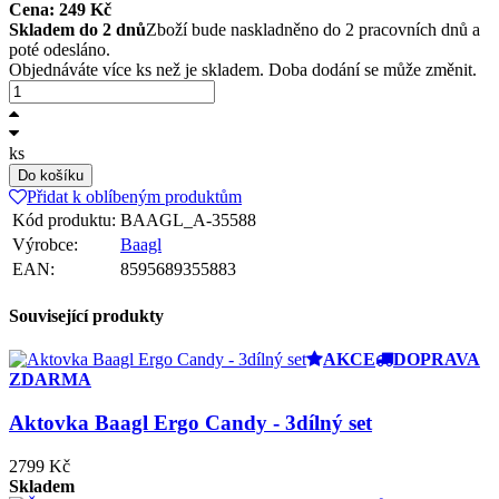
Cena:
249
Kč
Skladem do 2 dnů
Zboží bude naskladněno do 2 pracovních dnů a
poté odesláno.
Objednáváte více ks než je skladem. Doba dodání se může změnit.
ks
Do košíku
Přidat k oblíbeným produktům
Kód produktu:
BAAGL_A-35588
Výrobce:
Baagl
EAN:
8595689355883
Související produkty
AKCE
DOPRAVA
ZDARMA
Aktovka Baagl Ergo Candy - 3dílný set
2799 Kč
Skladem