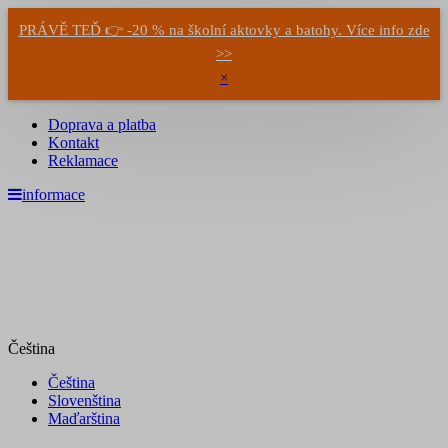
PRÁVĚ TEĎ 👉 -20 % na školní aktovky a batohy. Více info zde
>>
×
Doprava a platba
Kontakt
Reklamace
informace
Čeština
Čeština
Slovenština
Maďarština