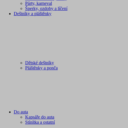
Párty, karneval
Šperky, ozdoby a líčení
Deštníky a pláštěnky
Dětské deštníky
Pláštěnky a ponča
Do auta
Kapsáře do auta
Stínítka a ostatní