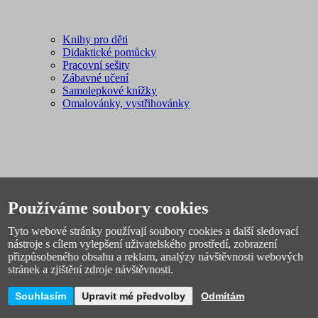
Knihy pro děti
Didaktické pomůcky
Pracovní sešity
Zábavné učení
Samolepkové knížky
Omalovánky, vystřihovánky
Používáme soubory cookies
Sport, outdoor
Plavání
Tyto webové stránky používají soubory cookies a další sledovací
Fotbal
nástroje s cílem vylepšení uživatelského prostředí, zobrazení
Spacáky, stany
přizpůsobeného obsahu a reklam, analýzy návštěvnosti webových
Míče
stránek a zjištění zdroje návštěvnosti.
Pálky, rakety, hokejky
Sáňky, boby
Souhlasím
Upravit mé předvolby
Odmítám
Sportovní potřeby
Švihadla, obruče