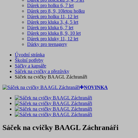
Dárek pro holku 6, 7 let
Dárek pro 8, 9, 10letou holku
Dárek pro holku 11, 12 let
Dárek pro kluka 3, 4, 5 let
Dárek pro kluka 6, 7 let
Dárek pro kluka 8, 9, 10 let
Dárek pro kluky 11, 12 let
Dárky pro teenagery
Úvodní stránka
Školní potřeby
Sáčky a kapsáře
Sáček na cvičky a přezůvky
Sáček na cvičky BAAGL Záchranáři
NOVINKA
Sáček na cvičky BAAGL Záchranáři