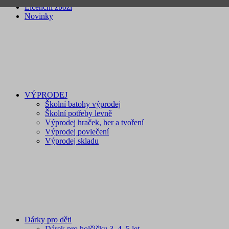
Licenční zboží
Novinky
VÝPRODEJ
Školní batohy výprodej
Školní potřeby levně
Výprodej hraček, her a tvoření
Výprodej povlečení
Výprodej skladu
Dárky pro děti
Dárek pro holčičku 3, 4, 5 let