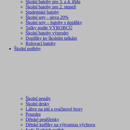
Školní batohy pro 3. a 4. třídu
Školní batohy pro 2. stupeň
Studentské batohy
Školní sety - sleva 20%
Školní sety – batohy s doplňky
Tašky podle VÝROBCŮ
Školní batohy výprodej
Doplňky ke školním taškám
Rolovací batohy
Školní potřeby
Školní penály
Školní desky
Láhve na pití a svačinové boxy
Pouzdra
Dětské peněženky
Dětské kufříky na výtvarnou výchovu
Sady školních potřeb