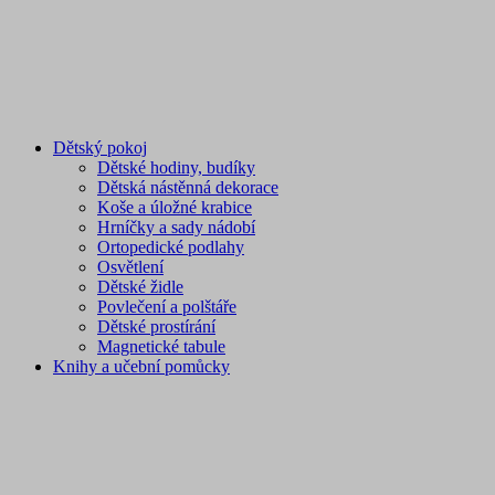
Dětský pokoj
Dětské hodiny, budíky
Dětská nástěnná dekorace
Koše a úložné krabice
Hrníčky a sady nádobí
Ortopedické podlahy
Osvětlení
Dětské židle
Povlečení a polštáře
Dětské prostírání
Magnetické tabule
Knihy a učební pomůcky