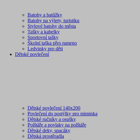
Batohy a batůžky
Batohy na výlety, turistiku
Stylové batohy do města
Tašky a kabelky
Sportovní tašky
Školní taška přes rameno
Ledvinky pro děti
Dětské povlečení
Dětské povlečení 140x200
Povlečení do postýlky pro miminka
Dětské ručníky a osušky
Polštáře a povlaky na polštáře
Dětské deky, spacáky
Dětská prostěradla