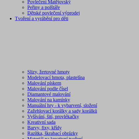
Povlečení Matějovský
Peřiny a polštáře
Dětské povlečení výprodej
Tvoření a vyrábění pro děti
Slizy, žertovné hmoty
Modelovací hmota, plastelína
Malování pískem
Malování podle čísel
Diamantové malování
Malování na kamínky
Manuální hry - k vybarvení, složení
Zažehlovací korálky a sady korálků
Vyšívání, šití, provlékačky
Kreativní sada
Barvy, fixy, křídy
Razítka, škrabací obrázky
Materiál na kreativní tvoření