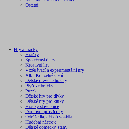
Ostatní
Hry a hračky
Hračky
Společenské hry
Kreativní hry
Vzdělávací a experimentální hry
Albi, Kouzelné čtení
Dětské dřevěné hračky
Plyšové hračky
Puzzle
Dětské hry pro dívky
Dětské hry pro kluky
Hračky stavebnice
Dopravní prostředky
Odrážedla, dětská vozidla
Hudební nástroje
Dětské domečky, stany