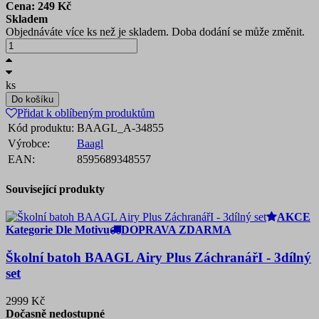
Cena:
249
Kč
Skladem
Objednáváte více ks než je skladem. Doba dodání se může změnit.
ks
Do košíku
Přidat k oblíbeným produktům
Kód produktu:
BAAGL_A-34855
Výrobce:
Baagl
EAN:
8595689348557
Související produkty
AKCE
Kategorie Dle Motivu
DOPRAVA ZDARMA
Školní batoh BAAGL Airy Plus ZáchranářI - 3dílný
set
2999 Kč
Dočasně nedostupné