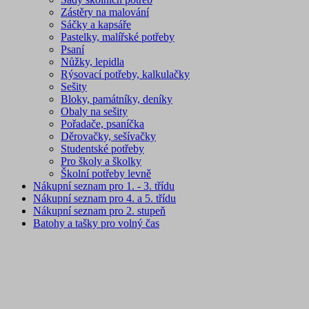
Zástěry na malování
Sáčky a kapsáře
Pastelky, malířské potřeby
Psaní
Nůžky, lepidla
Rýsovací potřeby, kalkulačky
Sešity
Bloky, památníky, deníky
Obaly na sešity
Pořadače, psaníčka
Děrovačky, sešívačky
Studentské potřeby
Pro školy a školky
Školní potřeby levně
Nákupní seznam pro 1. - 3. třídu
Nákupní seznam pro 4. a 5. třídu
Nákupní seznam pro 2. stupeň
Batohy a tašky pro volný čas