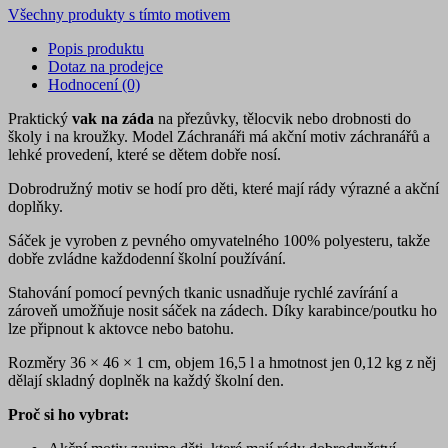
Všechny produkty s tímto motivem
Popis produktu
Dotaz na prodejce
Hodnocení (0)
Praktický
vak na záda
na přezůvky, tělocvik nebo drobnosti do
školy i na kroužky. Model Záchranáři má akční motiv záchranářů a
lehké provedení, které se dětem dobře nosí.
Dobrodružný motiv se hodí pro děti, které mají rády výrazné a akční
doplňky.
Sáček je vyroben z pevného omyvatelného 100% polyesteru, takže
dobře zvládne každodenní školní používání.
Stahování pomocí pevných tkanic usnadňuje rychlé zavírání a
zároveň umožňuje nosit sáček na zádech. Díky karabince/poutku ho
lze připnout k aktovce nebo batohu.
Rozměry 36 × 46 × 1 cm, objem 16,5 l a hmotnost jen 0,12 kg z něj
dělají skladný doplněk na každý školní den.
Proč si ho vybrat: