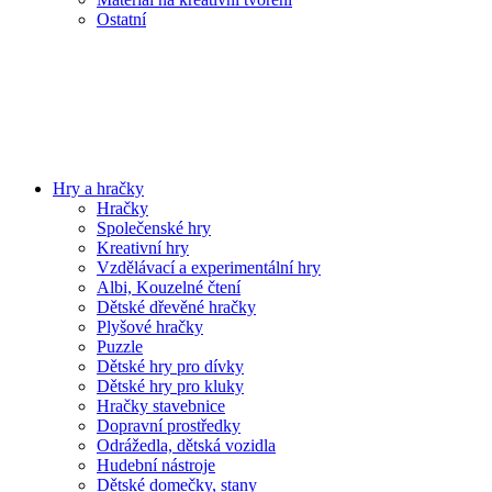
Ostatní
Hry a hračky
Hračky
Společenské hry
Kreativní hry
Vzdělávací a experimentální hry
Albi, Kouzelné čtení
Dětské dřevěné hračky
Plyšové hračky
Puzzle
Dětské hry pro dívky
Dětské hry pro kluky
Hračky stavebnice
Dopravní prostředky
Odrážedla, dětská vozidla
Hudební nástroje
Dětské domečky, stany