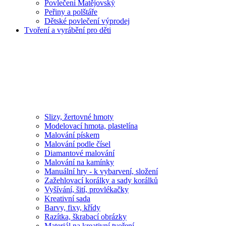
Povlečení Matějovský
Peřiny a polštáře
Dětské povlečení výprodej
Tvoření a vyrábění pro děti
Slizy, žertovné hmoty
Modelovací hmota, plastelína
Malování pískem
Malování podle čísel
Diamantové malování
Malování na kamínky
Manuální hry - k vybarvení, složení
Zažehlovací korálky a sady korálků
Vyšívání, šití, provlékačky
Kreativní sada
Barvy, fixy, křídy
Razítka, škrabací obrázky
Materiál na kreativní tvoření