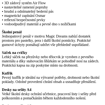
• 3D zádový systém Air Flow
• nastavitelné ramenní popruhy
• hrudní a odnímatelný bederní pás
• magnetické zapínání Osmar
• reflexní bezpečnostní prvky
• vodoodpudivý materiál a pevné dno s nožičkami
Školní penál
Jednopatrový penál v motivu Magic Dreams nabízí dostatek
prostoru pro pastelky, pera i další školní pomůcky. Praktické
gumové úchyty pomáhají udržet vše přehledně uspořádané.
Sáček na cvičky
Lehký sáček na přezůvky nebo tělocvik je vyroben z pevného
materiálu a díky stahovacím šňůrkám se pohodlně nosí na zádech.
Praktická kapsa na zip poskytne místo na drobnosti.
Kufřík
Pevný kufřík je ideální na výtvarné potřeby, drobnosti nebo školní
poklady. Odolné provedení chrání obsah a usnadňuje přenášení.
Desky na sešity A4
Velké školní desky ochrání učebnice, pracovní listy i sešity před
poškozením a pomačkáním během každodenního nošení.