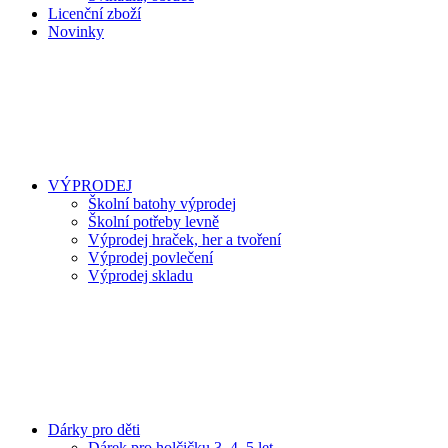
Licenční zboží
Novinky
VÝPRODEJ
Školní batohy výprodej
Školní potřeby levně
Výprodej hraček, her a tvoření
Výprodej povlečení
Výprodej skladu
Dárky pro děti
Dárek pro holčičku 3, 4, 5 let