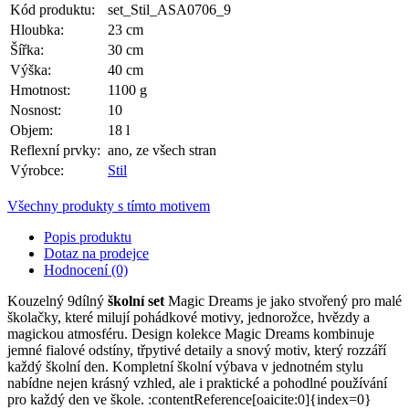
Kód produktu:
set_Stil_ASA0706_9
Hloubka:
23 cm
Šířka:
30 cm
Výška:
40 cm
Hmotnost:
1100 g
Nosnost:
10
Objem:
18 l
Reflexní prvky:
ano, ze všech stran
Výrobce:
Stil
Všechny produkty s tímto motivem
Popis produktu
Dotaz na prodejce
Hodnocení (0)
Kouzelný 9dílný
školní set
Magic Dreams je jako stvořený pro malé
školačky, které milují pohádkové motivy, jednorožce, hvězdy a
magickou atmosféru. Design kolekce Magic Dreams kombinuje
jemné fialové odstíny, třpytivé detaily a snový motiv, který rozzáří
každý školní den. Kompletní školní výbava v jednotném stylu
nabídne nejen krásný vzhled, ale i praktické a pohodlné používání
pro každý den ve škole. :contentReference[oaicite:0]{index=0}