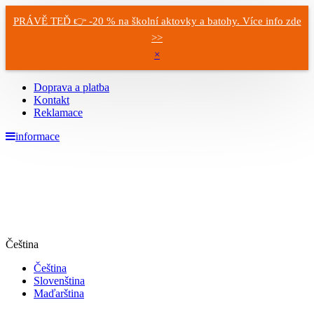
PRÁVĚ TEĎ 👉 -20 % na školní aktovky a batohy. Více info zde
>>
×
Doprava a platba
Kontakt
Reklamace
informace
Čeština
Čeština
Slovenština
Maďarština