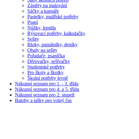
Zástěry na malování
Sáčky a kapsáře
Pastelky, malířské potřeby
Psaní
Nůžky, lepidla
Rýsovací potřeby, kalkulačky
Sešity
Bloky, památníky, deníky
Obaly na sešity
Pořadače, psaníčka
Děrovačky, sešívačky
Studentské potřeby
Pro školy a školky
Školní potřeby levně
Nákupní seznam pro 1. - 3. třídu
Nákupní seznam pro 4. a 5. třídu
Nákupní seznam pro 2. stupeň
Batohy a tašky pro volný čas