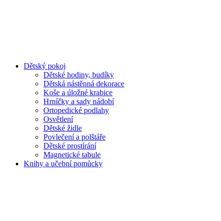
Dětský pokoj
Dětské hodiny, budíky
Dětská nástěnná dekorace
Koše a úložné krabice
Hrníčky a sady nádobí
Ortopedické podlahy
Osvětlení
Dětské židle
Povlečení a polštáře
Dětské prostírání
Magnetické tabule
Knihy a učební pomůcky