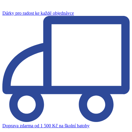
Dárky pro radost ke každé objednávce
Doprava zdarma od 1 500 Kč na školní batohy