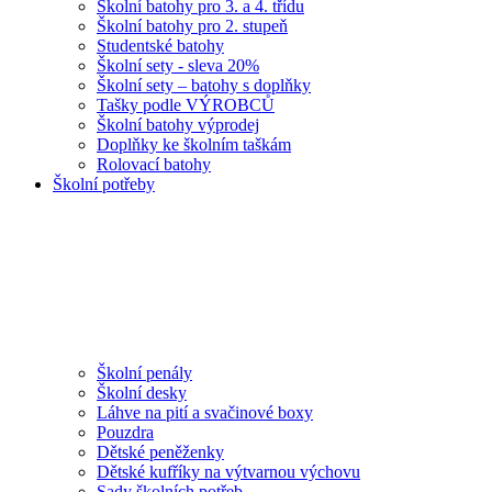
Školní batohy pro 3. a 4. třídu
Školní batohy pro 2. stupeň
Studentské batohy
Školní sety - sleva 20%
Školní sety – batohy s doplňky
Tašky podle VÝROBCŮ
Školní batohy výprodej
Doplňky ke školním taškám
Rolovací batohy
Školní potřeby
Školní penály
Školní desky
Láhve na pití a svačinové boxy
Pouzdra
Dětské peněženky
Dětské kufříky na výtvarnou výchovu
Sady školních potřeb