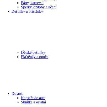
Párty, karneval
Šperky, ozdoby a líčení
Deštníky a pláštěnky
Dětské deštníky
Pláštěnky a ponča
Do auta
Kapsáře do auta
Stínítka a ostatní