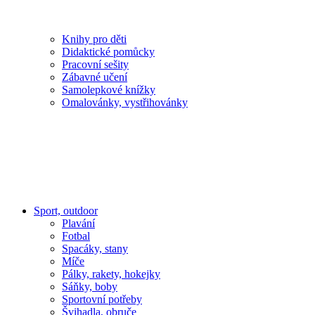
Knihy pro děti
Didaktické pomůcky
Pracovní sešity
Zábavné učení
Samolepkové knížky
Omalovánky, vystřihovánky
Sport, outdoor
Plavání
Fotbal
Spacáky, stany
Míče
Pálky, rakety, hokejky
Sáňky, boby
Sportovní potřeby
Švihadla, obruče