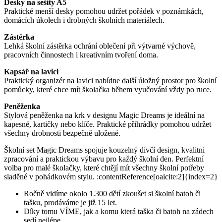
Desky na sešity A5
Praktické menší desky pomohou udržet pořádek v poznámkách,
domácích úkolech i drobných školních materiálech.
Zástěrka
Lehká školní zástěrka ochrání oblečení při výtvarné výchově,
pracovních činnostech i kreativním tvoření doma.
Kapsář na lavici
Praktický organizér na lavici nabídne další úložný prostor pro školní
pomůcky, které chce mít školačka během vyučování vždy po ruce.
Peněženka
Stylová peněženka na krk v designu Magic Dreams je ideální na
kapesné, kartičky nebo klíče. Praktické přihrádky pomohou udržet
všechny drobnosti bezpečně uložené.
Školní set Magic Dreams spojuje kouzelný dívčí design, kvalitní
zpracování a praktickou výbavu pro každý školní den. Perfektní
volba pro malé školačky, které chtějí mít všechny školní potřeby
sladěné v pohádkovém stylu. :contentReference[oaicite:2]{index=2}
Ročně vidíme okolo 1.300 dětí zkoušet si školní batoh či
tašku, prodáváme je již 15 let.
Díky tomu VÍME, jak a komu která taška či batoh na zádech
sedí nejlépe.