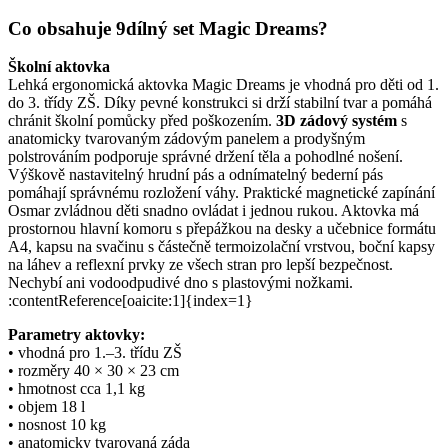
Co obsahuje 9dílný set Magic Dreams?
Školní aktovka
Lehká ergonomická aktovka Magic Dreams je vhodná pro děti od 1.
do 3. třídy ZŠ. Díky pevné konstrukci si drží stabilní tvar a pomáhá
chránit školní pomůcky před poškozením.
3D zádový systém
s
anatomicky tvarovaným zádovým panelem a prodyšným
polstrováním podporuje správné držení těla a pohodlné nošení.
Výškově nastavitelný hrudní pás a odnímatelný bederní pás
pomáhají správnému rozložení váhy. Praktické magnetické zapínání
Osmar zvládnou děti snadno ovládat i jednou rukou. Aktovka má
prostornou hlavní komoru s přepážkou na desky a učebnice formátu
A4, kapsu na svačinu s částečně termoizolační vrstvou, boční kapsy
na láhev a reflexní prvky ze všech stran pro lepší bezpečnost.
Nechybí ani vodoodpudivé dno s plastovými nožkami.
:contentReference[oaicite:1]{index=1}
Parametry aktovky:
• vhodná pro 1.–3. třídu ZŠ
• rozměry 40 × 30 × 23 cm
• hmotnost cca 1,1 kg
• objem 18 l
• nosnost 10 kg
• anatomicky tvarovaná záda