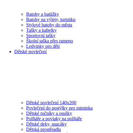
Batohy a batůžky
Batohy na výlety, turistiku
Stylové batohy do města
Tašky a kabelky
Sportovní tašky
Školní taška přes rameno
Ledvinky pro děti
Dětské povlečení
Dětské povlečení 140x200
Povlečení do postýlky pro miminka
Dětské ručníky a osušky
Polštáře a povlaky na polštáře
Dětské deky, spacáky
Dětská prostěradla