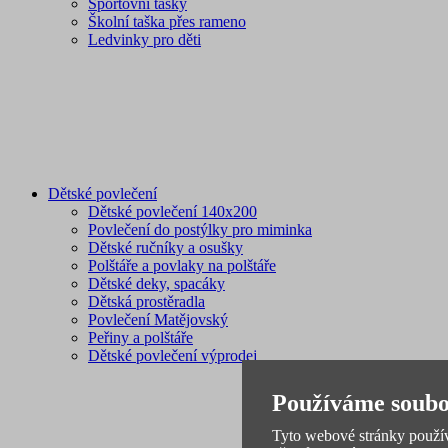
Sportovní tašky
Školní taška přes rameno
Ledvinky pro děti
Dětské povlečení
Dětské povlečení 140x200
Povlečení do postýlky pro miminka
Dětské ručníky a osušky
Polštáře a povlaky na polštáře
Dětské deky, spacáky
Dětská prostěradla
Povlečení Matějovský
Peřiny a polštáře
Dětské povlečení výprodej
Používáme soubo
Tyto webové stránky používa