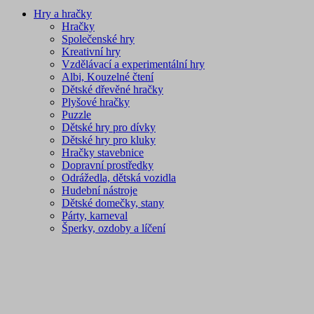
Hry a hračky
Hračky
Společenské hry
Kreativní hry
Vzdělávací a experimentální hry
Albi, Kouzelné čtení
Dětské dřevěné hračky
Plyšové hračky
Puzzle
Dětské hry pro dívky
Dětské hry pro kluky
Hračky stavebnice
Dopravní prostředky
Odrážedla, dětská vozidla
Hudební nástroje
Dětské domečky, stany
Párty, karneval
Šperky, ozdoby a líčení