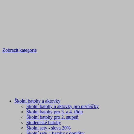
Zobrazit kategorie
Školní batohy a aktovky
Školní batohy a aktovky pro prvňáčky
Školní batohy pro 3. a 4. třídu
Školní batohy pro 2. stupeň
Studentské batohy
Školní sety - sleva 20%
Školní sety – batohy s doplňky