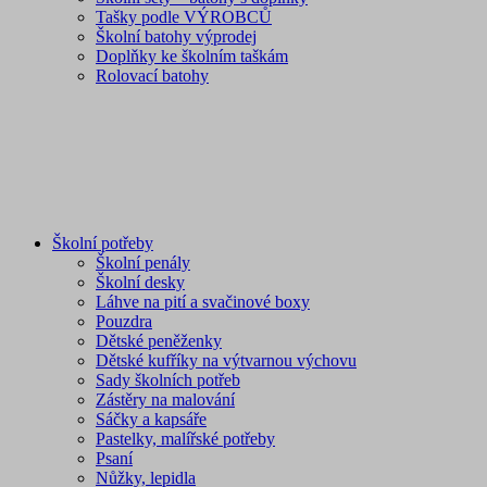
Tašky podle VÝROBCŮ
Školní batohy výprodej
Doplňky ke školním taškám
Rolovací batohy
Školní potřeby
Školní penály
Školní desky
Láhve na pití a svačinové boxy
Pouzdra
Dětské peněženky
Dětské kufříky na výtvarnou výchovu
Sady školních potřeb
Zástěry na malování
Sáčky a kapsáře
Pastelky, malířské potřeby
Psaní
Nůžky, lepidla