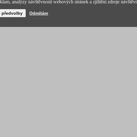
lam, analýzy návštěvnosti webových stránek a zjištění zdroje návštěvn
é předvolby
Odmítám