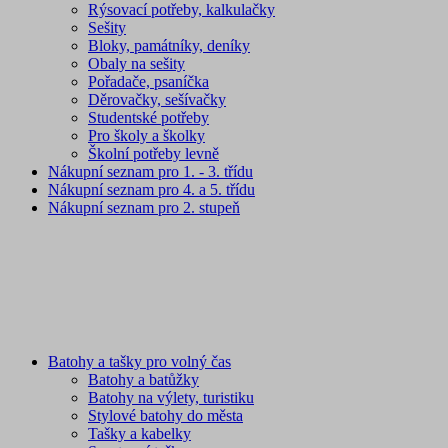
Rýsovací potřeby, kalkulačky
Sešity
Bloky, památníky, deníky
Obaly na sešity
Pořadače, psaníčka
Děrovačky, sešívačky
Studentské potřeby
Pro školy a školky
Školní potřeby levně
Nákupní seznam pro 1. - 3. třídu
Nákupní seznam pro 4. a 5. třídu
Nákupní seznam pro 2. stupeň
Batohy a tašky pro volný čas
Batohy a batůžky
Batohy na výlety, turistiku
Stylové batohy do města
Tašky a kabelky