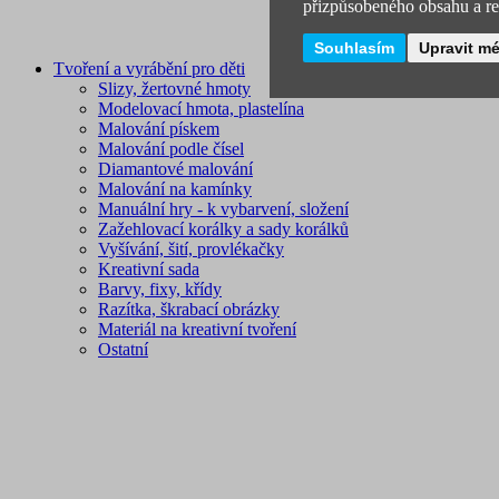
přizpůsobeného obsahu a rek
Souhlasím
Upravit m
Tvoření a vyrábění pro děti
Slizy, žertovné hmoty
Modelovací hmota, plastelína
Malování pískem
Malování podle čísel
Diamantové malování
Malování na kamínky
Manuální hry - k vybarvení, složení
Zažehlovací korálky a sady korálků
Vyšívání, šití, provlékačky
Kreativní sada
Barvy, fixy, křídy
Razítka, škrabací obrázky
Materiál na kreativní tvoření
Ostatní