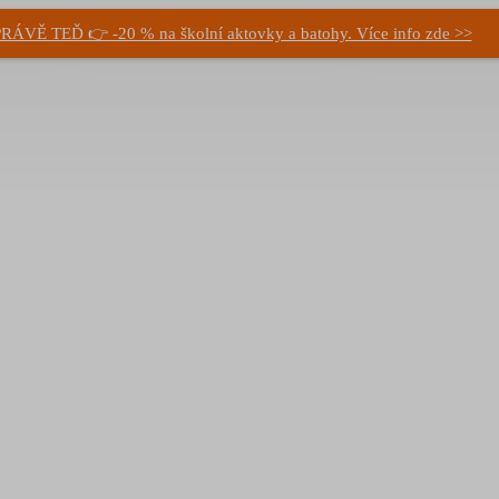
RÁVĚ TEĎ 👉 -20 % na školní aktovky a batohy. Více info zde >>