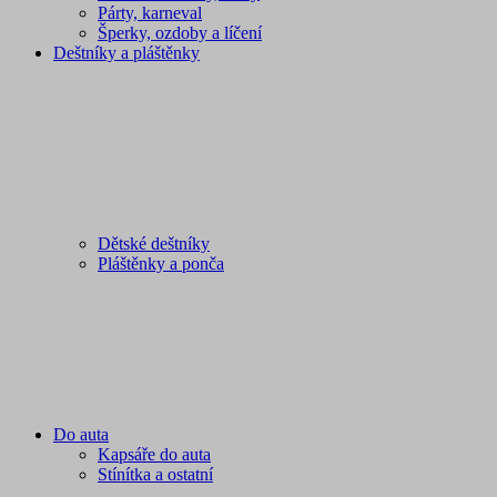
Párty, karneval
Šperky, ozdoby a líčení
Deštníky a pláštěnky
Dětské deštníky
Pláštěnky a ponča
Do auta
Kapsáře do auta
Stínítka a ostatní