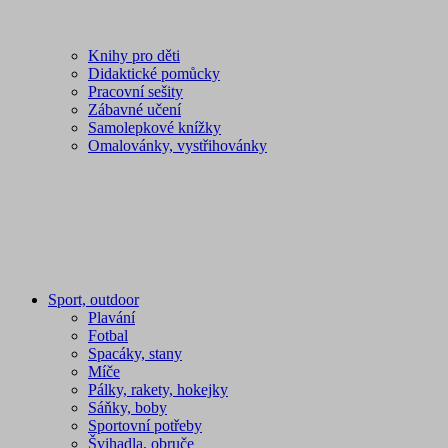
Knihy pro děti
Didaktické pomůcky
Pracovní sešity
Zábavné učení
Samolepkové knížky
Omalovánky, vystřihovánky
Sport, outdoor
Plavání
Fotbal
Spacáky, stany
Míče
Pálky, rakety, hokejky
Sáňky, boby
Sportovní potřeby
Švihadla, obruče