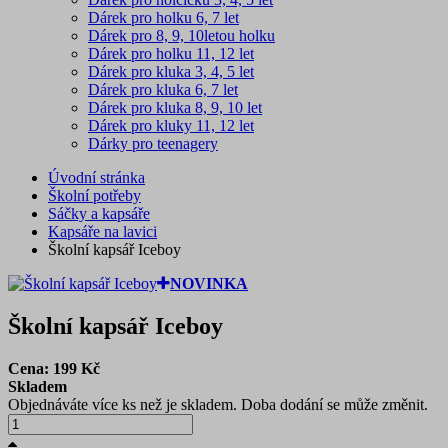
Dárek pro holku 6, 7 let
Dárek pro 8, 9, 10letou holku
Dárek pro holku 11, 12 let
Dárek pro kluka 3, 4, 5 let
Dárek pro kluka 6, 7 let
Dárek pro kluka 8, 9, 10 let
Dárek pro kluky 11, 12 let
Dárky pro teenagery
Úvodní stránka
Školní potřeby
Sáčky a kapsáře
Kapsáře na lavici
Školní kapsář Iceboy
NOVINKA
Školní kapsář Iceboy
Cena:
199
Kč
Skladem
Objednáváte více ks než je skladem. Doba dodání se může změnit.