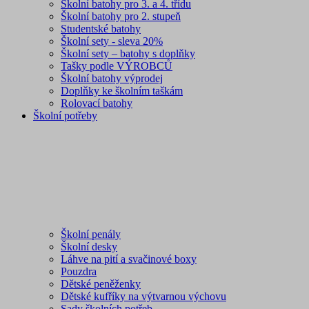
Školní batohy pro 3. a 4. třídu
Školní batohy pro 2. stupeň
Studentské batohy
Školní sety - sleva 20%
Školní sety – batohy s doplňky
Tašky podle VÝROBCŮ
Školní batohy výprodej
Doplňky ke školním taškám
Rolovací batohy
Školní potřeby
Školní penály
Školní desky
Láhve na pití a svačinové boxy
Pouzdra
Dětské peněženky
Dětské kufříky na výtvarnou výchovu
Sady školních potřeb