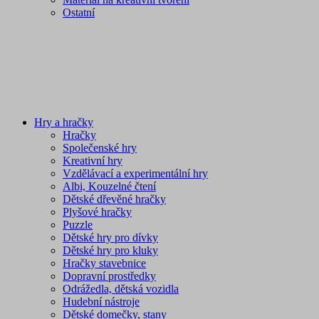
Ostatní
Hry a hračky
Hračky
Společenské hry
Kreativní hry
Vzdělávací a experimentální hry
Albi, Kouzelné čtení
Dětské dřevěné hračky
Plyšové hračky
Puzzle
Dětské hry pro dívky
Dětské hry pro kluky
Hračky stavebnice
Dopravní prostředky
Odrážedla, dětská vozidla
Hudební nástroje
Dětské domečky, stany