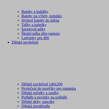
Batohy a batůžky
Batohy na výlety, turistiku
Stylové batohy do města
Tašky a kabelky
Sportovní tašky
Školní taška přes rameno
Ledvinky pro děti
Dětské povlečení
Dětské povlečení 140x200
Povlečení do postýlky pro miminka
Dětské ručníky a osušky
Polštáře a povlaky na polštáře
Dětské deky, spacáky
Dětská prostěradla