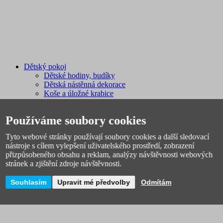
Dětský pokoj
Dětské hodiny, budíky
Dětská nástěnná dekorace
Koše a úložné krabice
Hrníčky a sady nádobí
Ortopedické podlahy
Používáme soubory cookies
Osvětlení
Dětské židle
Tyto webové stránky používají soubory cookies a další sledovací
Povlečení a polštáře
nástroje s cílem vylepšení uživatelského prostředí, zobrazení
Dětské prostírání
přizpůsobeného obsahu a reklam, analýzy návštěvnosti webových
Magnetické tabule
stránek a zjištění zdroje návštěvnosti.
Knihy a učební pomůcky
Souhlasím
Upravit mé předvolby
Odmítám