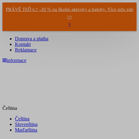
PRÁVĚ TEĎ 👉 -20 % na školní aktovky a batohy. Více info zde
>>
×
Doprava a platba
Kontakt
Reklamace
informace
Čeština
Čeština
Slovenština
Maďarština