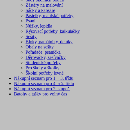
Zástěry na malování
Sáčky a kapsáře
Pastelky, malířské potřeby
Psaní
Nůžky, lepidla
Rýsovací potřeby, kalkulačky
Sešity
Bloky, památníky, deníky
Obaly na sešity
Pořadače, psaníčka
Děrovačky, sešívačky
Studentské potřeby
Pro školy a školky
Školní potřeby levně
Nákupní seznam pro 1. - 3. třídu
Nákupní seznam pro 4. a 5. třídu
Nákupní seznam pro 2. stupeň
Batohy a tašky pro volný čas