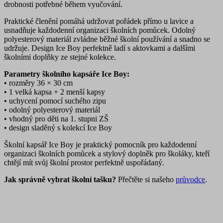
drobnosti potřebné během vyučování.
Praktické členění pomáhá udržovat pořádek přímo u lavice a
usnadňuje každodenní organizaci školních pomůcek. Odolný
polyesterový materiál zvládne běžné školní používání a snadno se
udržuje. Design Ice Boy perfektně ladí s aktovkami a dalšími
školními doplňky ze stejné kolekce.
Parametry školního kapsáře Ice Boy:
• rozměry 36 × 30 cm
• 1 velká kapsa + 2 menší kapsy
• uchycení pomocí suchého zipu
• odolný polyesterový materiál
• vhodný pro děti na 1. stupni ZŠ
• design sladěný s kolekcí Ice Boy
Školní kapsář Ice Boy je praktický pomocník pro každodenní
organizaci školních pomůcek a stylový doplněk pro školáky, kteří
chtějí mít svůj školní prostor perfektně uspořádaný.
Jak správně vybrat školní tašku?
Přečtěte si našeho
průvodce
.