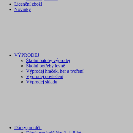
Licenční zboží
Novinky
VÝPRODEJ
Školní batohy výprodej
Školní potřeby levně
Výprodej hraček, her a tvoření
Výprodej povlečení
Výprodej skladu
Dárky pro děti
Dárek pro holčičku 3, 4, 5 let