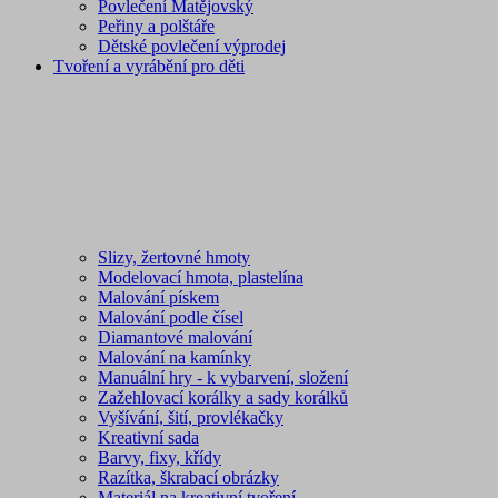
Povlečení Matějovský
Peřiny a polštáře
Dětské povlečení výprodej
Tvoření a vyrábění pro děti
Slizy, žertovné hmoty
Modelovací hmota, plastelína
Malování pískem
Malování podle čísel
Diamantové malování
Malování na kamínky
Manuální hry - k vybarvení, složení
Zažehlovací korálky a sady korálků
Vyšívání, šití, provlékačky
Kreativní sada
Barvy, fixy, křídy
Razítka, škrabací obrázky
Materiál na kreativní tvoření