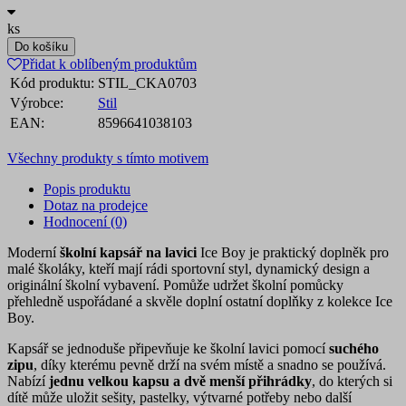
ks
Do košíku
Přidat k oblíbeným produktům
Kód produktu:
STIL_CKA0703
Výrobce:
Stil
EAN:
8596641038103
Všechny produkty s tímto motivem
Popis produktu
Dotaz na prodejce
Hodnocení (0)
Moderní
školní kapsář na lavici
Ice Boy je praktický doplněk pro
malé školáky, kteří mají rádi sportovní styl, dynamický design a
originální školní vybavení. Pomůže udržet školní pomůcky
přehledně uspořádané a skvěle doplní ostatní doplňky z kolekce Ice
Boy.
Kapsář se jednoduše připevňuje ke školní lavici pomocí
suchého
zipu
, díky kterému pevně drží na svém místě a snadno se používá.
Nabízí
jednu velkou kapsu a dvě menší přihrádky
, do kterých si
dítě může uložit sešity, pastelky, výtvarné potřeby nebo další