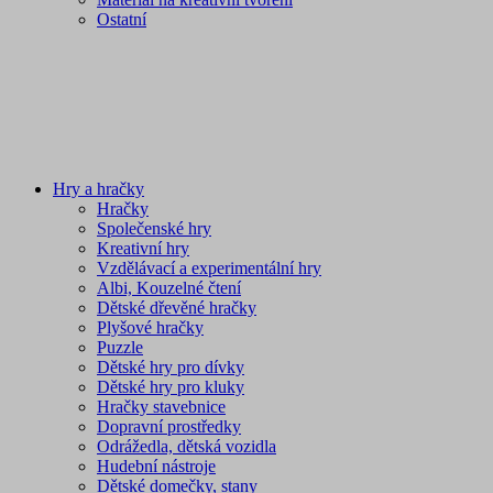
Ostatní
Hry a hračky
Hračky
Společenské hry
Kreativní hry
Vzdělávací a experimentální hry
Albi, Kouzelné čtení
Dětské dřevěné hračky
Plyšové hračky
Puzzle
Dětské hry pro dívky
Dětské hry pro kluky
Hračky stavebnice
Dopravní prostředky
Odrážedla, dětská vozidla
Hudební nástroje
Dětské domečky, stany