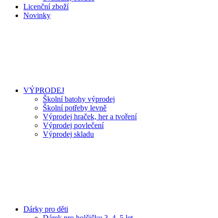
Licenční zboží
Novinky
VÝPRODEJ
Školní batohy výprodej
Školní potřeby levně
Výprodej hraček, her a tvoření
Výprodej povlečení
Výprodej skladu
Dárky pro děti
Dárek pro holčičku 3, 4, 5 let