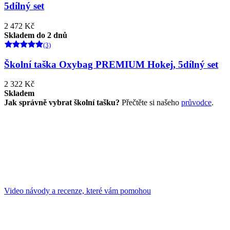
5dílný set
2 472 Kč
Skladem do 2 dnů
(3)
Školní taška Oxybag PREMIUM Hokej, 5dílný set
2 322 Kč
Skladem
Jak správně vybrat školní tašku?
Přečtěte si našeho
průvodce
.
Video návody a recenze, které vám pomohou