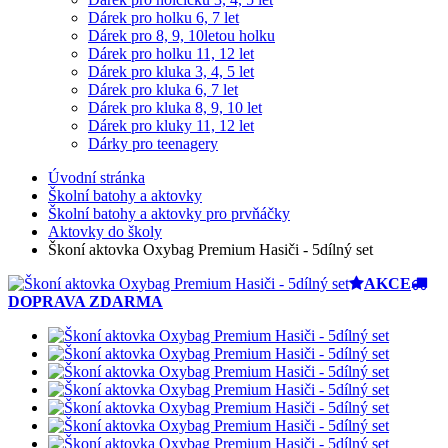
Dárek pro holku 6, 7 let
Dárek pro 8, 9, 10letou holku
Dárek pro holku 11, 12 let
Dárek pro kluka 3, 4, 5 let
Dárek pro kluka 6, 7 let
Dárek pro kluka 8, 9, 10 let
Dárek pro kluky 11, 12 let
Dárky pro teenagery
Úvodní stránka
Školní batohy a aktovky
Školní batohy a aktovky pro prvňáčky
Aktovky do školy
Škoní aktovka Oxybag Premium Hasiči - 5dílný set
AKCE
DOPRAVA ZDARMA