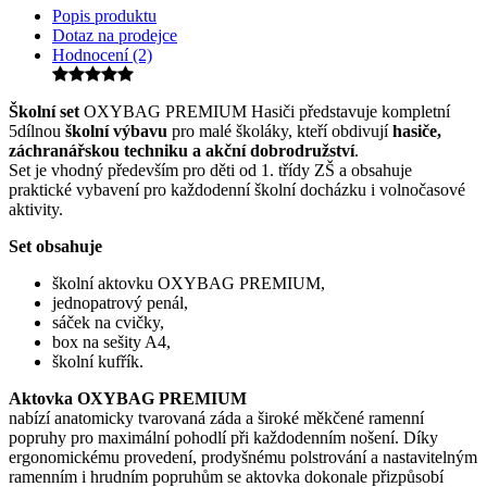
Popis produktu
Dotaz na prodejce
Hodnocení (2)
Školní set
OXYBAG PREMIUM Hasiči představuje kompletní
5dílnou
školní výbavu
pro malé školáky, kteří obdivují
hasiče,
záchranářskou techniku a akční dobrodružství
.
Set je vhodný především pro děti od 1. třídy ZŠ a obsahuje
praktické vybavení pro každodenní školní docházku i volnočasové
aktivity.
Set obsahuje
školní aktovku OXYBAG PREMIUM,
jednopatrový penál,
sáček na cvičky,
box na sešity A4,
školní kufřík.
Aktovka OXYBAG PREMIUM
nabízí anatomicky tvarovaná záda a široké měkčené ramenní
popruhy pro maximální pohodlí při každodenním nošení. Díky
ergonomickému provedení, prodyšnému polstrování a nastavitelným
ramenním i hrudním popruhům se aktovka dokonale přizpůsobí