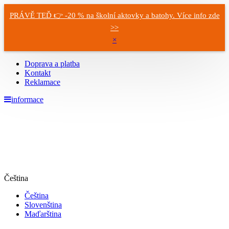
PRÁVĚ TEĎ 👉 -20 % na školní aktovky a batohy. Více info zde
>>
×
Doprava a platba
Kontakt
Reklamace
informace
Čeština
Čeština
Slovenština
Maďarština