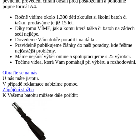
pevnému provedení chrání obsah před poškozením a pohodlně
pojme formát A4.
Ročně vidíme okolo 1.300 dětí zkoušet si školní batoh či
tašku, prodáváme je již 15 let.
Díky tomu VÍME, jak a komu která taška či batoh na zádech
sedí nejlépe.
Dovedeme Vám dobře poradit i na dálku.
Pravidelně publikujeme články do naší poradny, kde řešíme
nejčastější problémy.
Máme nejširší výběr online a spolupracujeme s 25 výrobci.
Točíme videa, která Vám pomáhají při výběru a rozhodování.
Obraťte se na nás
U nás máte jistotu.
V případě reklamace nabízíme pomoc.
Zápůjční služba
K Vašemu batohu můžete dále pořídit: