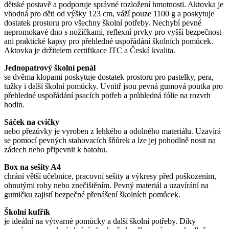
dětské postavě a podporuje správné rozložení hmotnosti. Aktovka je
vhodná pro děti od výšky 123 cm, váží pouze 1100 g a poskytuje
dostatek prostoru pro všechny školní potřeby. Nechybí pevné
nepromokavé dno s nožičkami, reflexní prvky pro vyšší bezpečnost
ani praktické kapsy pro přehledné uspořádání školních pomůcek.
Aktovka je držitelem certifikace ITC a Česká kvalita.
Jednopatrový školní penál
se dvěma klopami poskytuje dostatek prostoru pro pastelky, pera,
tužky i další školní pomůcky. Uvnitř jsou pevná gumová poutka pro
přehledné uspořádání psacích potřeb a průhledná fólie na rozvrh
hodin.
Sáček na cvičky
nebo přezůvky je vyroben z lehkého a odolného materiálu. Uzavírá
se pomocí pevných stahovacích šňůrek a lze jej pohodlně nosit na
zádech nebo připevnit k batohu.
Box na sešity A4
chrání větší učebnice, pracovní sešity a výkresy před poškozením,
ohnutými rohy nebo znečištěním. Pevný materiál a uzavírání na
gumičku zajistí bezpečné přenášení školních pomůcek.
Školní kufřík
je ideální na výtvarné pomůcky a další školní potřeby. Díky