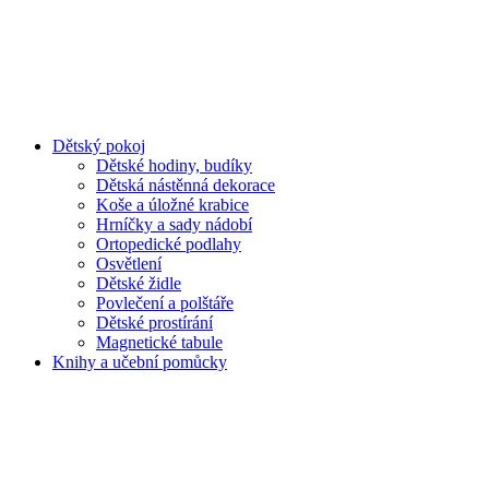
Dětský pokoj
Dětské hodiny, budíky
Dětská nástěnná dekorace
Koše a úložné krabice
Hrníčky a sady nádobí
Ortopedické podlahy
Osvětlení
Dětské židle
Povlečení a polštáře
Dětské prostírání
Magnetické tabule
Knihy a učební pomůcky