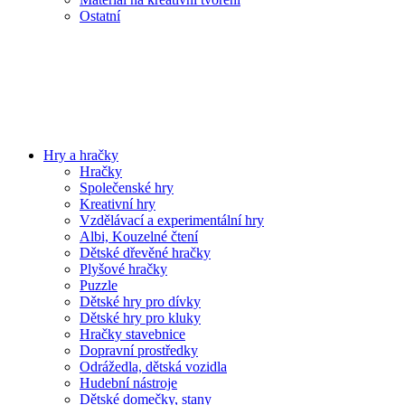
Ostatní
Hry a hračky
Hračky
Společenské hry
Kreativní hry
Vzdělávací a experimentální hry
Albi, Kouzelné čtení
Dětské dřevěné hračky
Plyšové hračky
Puzzle
Dětské hry pro dívky
Dětské hry pro kluky
Hračky stavebnice
Dopravní prostředky
Odrážedla, dětská vozidla
Hudební nástroje
Dětské domečky, stany