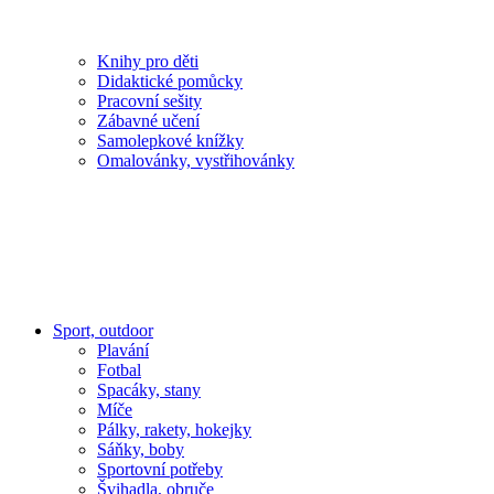
Knihy pro děti
Didaktické pomůcky
Pracovní sešity
Zábavné učení
Samolepkové knížky
Omalovánky, vystřihovánky
Sport, outdoor
Plavání
Fotbal
Spacáky, stany
Míče
Pálky, rakety, hokejky
Sáňky, boby
Sportovní potřeby
Švihadla, obruče