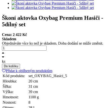
Škoní aktovka Oxybag Premium Hasiči -
5dílný set
Cena:
2 422
Kč
Skladem
Objednáváte více ks než je skladem. Doba dodání se může změnit.
ks
Do košíku
Přidat k oblíbeným produktům
Kód produktu:
set_OXYBAG_Hasici_5
Hloubka:
20 cm
Šířka:
31 cm
Výška:
39 cm
Hmotnost:
1100 g
Nosnost:
8
Objem:
28 l