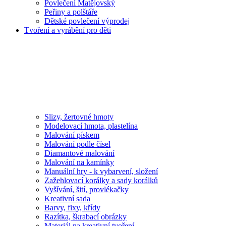
Povlečení Matějovský
Peřiny a polštáře
Dětské povlečení výprodej
Tvoření a vyrábění pro děti
Slizy, žertovné hmoty
Modelovací hmota, plastelína
Malování pískem
Malování podle čísel
Diamantové malování
Malování na kamínky
Manuální hry - k vybarvení, složení
Zažehlovací korálky a sady korálků
Vyšívání, šití, provlékačky
Kreativní sada
Barvy, fixy, křídy
Razítka, škrabací obrázky
Materiál na kreativní tvoření