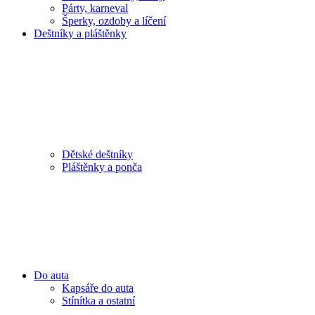
Párty, karneval
Šperky, ozdoby a líčení
Deštníky a pláštěnky
Dětské deštníky
Pláštěnky a ponča
Do auta
Kapsáře do auta
Stínítka a ostatní