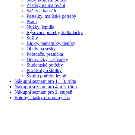
Zástěry na malování
Sáčky a kapsáře
Pastelky, malířské potřeby
Psaní
Nůžky, lepidla
Rýsovací potřeby, kalkulačky
Sešity
Bloky, památníky, deníky
Obaly na sešity
Pořadače, psaníčka
Děrovačky, sešívačky
Studentské potřeby
Pro školy a školky
Školní potřeby levně
Nákupní seznam pro 1. - 3. třídu
Nákupní seznam pro 4. a 5. třídu
Nákupní seznam pro 2. stupeň
Batohy a tašky pro volný čas