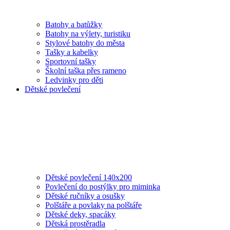
Batohy a batůžky
Batohy na výlety, turistiku
Stylové batohy do města
Tašky a kabelky
Sportovní tašky
Školní taška přes rameno
Ledvinky pro děti
Dětské povlečení
Dětské povlečení 140x200
Povlečení do postýlky pro miminka
Dětské ručníky a osušky
Polštáře a povlaky na polštáře
Dětské deky, spacáky
Dětská prostěradla