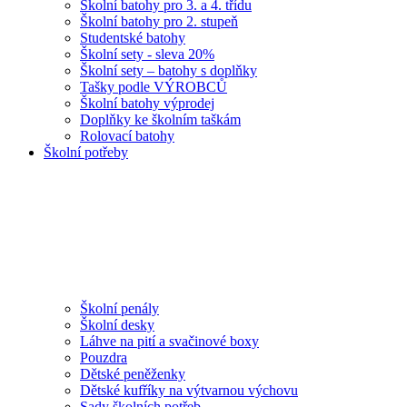
Školní batohy pro 3. a 4. třídu
Školní batohy pro 2. stupeň
Studentské batohy
Školní sety - sleva 20%
Školní sety – batohy s doplňky
Tašky podle VÝROBCŮ
Školní batohy výprodej
Doplňky ke školním taškám
Rolovací batohy
Školní potřeby
Školní penály
Školní desky
Láhve na pití a svačinové boxy
Pouzdra
Dětské peněženky
Dětské kufříky na výtvarnou výchovu
Sady školních potřeb