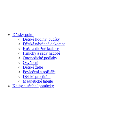
Dětský pokoj
Dětské hodiny, budíky
Dětská nástěnná dekorace
Koše a úložné krabice
Hrníčky a sady nádobí
Ortopedické podlahy
Osvětlení
Dětské židle
Povlečení a polštáře
Dětské prostírání
Magnetické tabule
Knihy a učební pomůcky