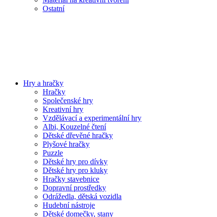
Ostatní
Hry a hračky
Hračky
Společenské hry
Kreativní hry
Vzdělávací a experimentální hry
Albi, Kouzelné čtení
Dětské dřevěné hračky
Plyšové hračky
Puzzle
Dětské hry pro dívky
Dětské hry pro kluky
Hračky stavebnice
Dopravní prostředky
Odrážedla, dětská vozidla
Hudební nástroje
Dětské domečky, stany