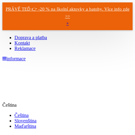
PRÁVĚ TEĎ 👉 -20 % na školní aktovky a batohy. Více info zde
>>
×
Doprava a platba
Kontakt
Reklamace
informace
Čeština
Čeština
Slovenština
Maďarština