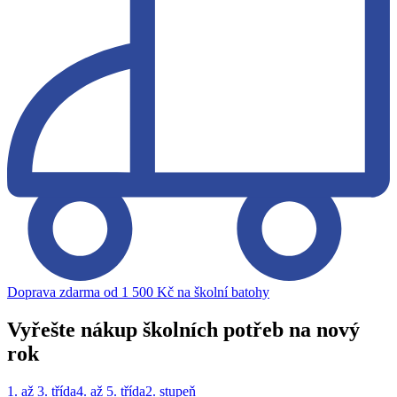
Doprava zdarma od 1 500 Kč na školní batohy
Vyřešte nákup školních potřeb na nový
rok
1. až 3. třída
4. až 5. třída
2. stupeň