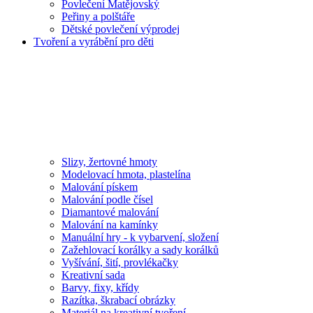
Povlečení Matějovský
Peřiny a polštáře
Dětské povlečení výprodej
Tvoření a vyrábění pro děti
Slizy, žertovné hmoty
Modelovací hmota, plastelína
Malování pískem
Malování podle čísel
Diamantové malování
Malování na kamínky
Manuální hry - k vybarvení, složení
Zažehlovací korálky a sady korálků
Vyšívání, šití, provlékačky
Kreativní sada
Barvy, fixy, křídy
Razítka, škrabací obrázky
Materiál na kreativní tvoření