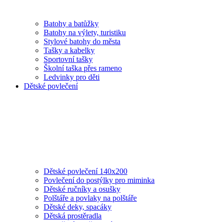
Batohy a batůžky
Batohy na výlety, turistiku
Stylové batohy do města
Tašky a kabelky
Sportovní tašky
Školní taška přes rameno
Ledvinky pro děti
Dětské povlečení
Dětské povlečení 140x200
Povlečení do postýlky pro miminka
Dětské ručníky a osušky
Polštáře a povlaky na polštáře
Dětské deky, spacáky
Dětská prostěradla