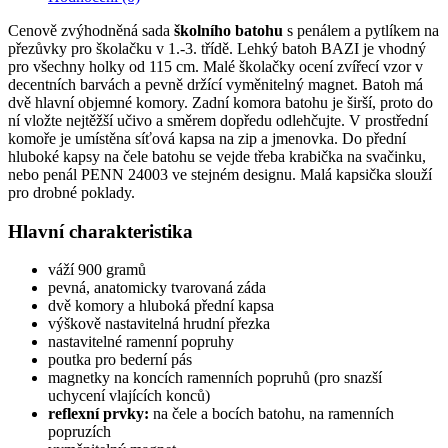
Cenově zvýhodněná sada
školního batohu
s penálem a pytlíkem na
přezůvky pro školačku v 1.-3. třídě. Lehký batoh BAZI je vhodný
pro všechny holky od 115 cm. Malé školačky ocení zvířecí vzor v
decentních barvách a pevně držící vyměnitelný magnet. Batoh má
dvě hlavní objemné komory. Zadní komora batohu je širší, proto do
ní vložte nejtěžší učivo a směrem dopředu odlehčujte. V prostřední
komoře je umístěna síťová kapsa na zip a jmenovka. Do přední
hluboké kapsy na čele batohu se vejde třeba krabička na svačinku,
nebo penál PENN 24003 ve stejném designu. Malá kapsička slouží
pro drobné poklady.
Hlavní charakteristika
váží 900 gramů
pevná, anatomicky tvarovaná záda
dvě komory a hluboká přední kapsa
výškově nastavitelná hrudní přezka
nastavitelné ramenní popruhy
poutka pro bederní pás
magnetky na koncích ramenních popruhů (pro snazší
uchycení vlajících konců)
reflexní prvky:
na čele a bocích batohu, na ramenních
popruzích