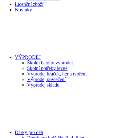
Licenční zboží
Novinky
VÝPRODEJ
Školní batohy výprodej
Školní potřeby levně
Výprodej hraček, her a tvoření
Výprodej povlečení
Výprodej skladu
Dárky pro děti
Dárek pro holčičku 3, 4, 5 let