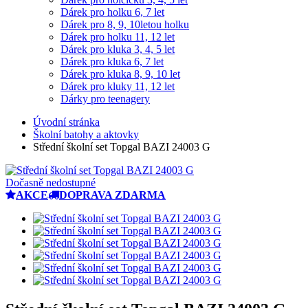
Dárek pro holku 6, 7 let
Dárek pro 8, 9, 10letou holku
Dárek pro holku 11, 12 let
Dárek pro kluka 3, 4, 5 let
Dárek pro kluka 6, 7 let
Dárek pro kluka 8, 9, 10 let
Dárek pro kluky 11, 12 let
Dárky pro teenagery
Úvodní stránka
Školní batohy a aktovky
Střední školní set Topgal BAZI 24003 G
Dočasně nedostupné
AKCE
DOPRAVA ZDARMA