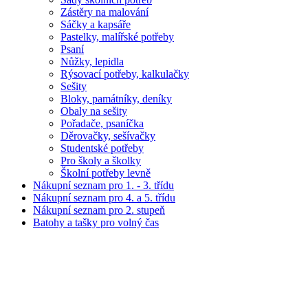
Zástěry na malování
Sáčky a kapsáře
Pastelky, malířské potřeby
Psaní
Nůžky, lepidla
Rýsovací potřeby, kalkulačky
Sešity
Bloky, památníky, deníky
Obaly na sešity
Pořadače, psaníčka
Děrovačky, sešívačky
Studentské potřeby
Pro školy a školky
Školní potřeby levně
Nákupní seznam pro 1. - 3. třídu
Nákupní seznam pro 4. a 5. třídu
Nákupní seznam pro 2. stupeň
Batohy a tašky pro volný čas