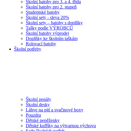
Školní batohy pro 3. a 4. třídu
Školní batohy pro 2. stupeň
Studentské batohy
Školní sety - sleva 20%
Školní sety – batohy s doplňky
Tašky podle VÝROBCŮ
Školní batohy výprodej
Doplňky ke školním taškám
Rolovací batohy
Školní potřeby
Školní penály
Školní desky
Láhve na pití a svačinové boxy
Pouzdra
Dětské peněženky
Dětské kufříky na výtvarnou výchovu
Sady školních potřeb