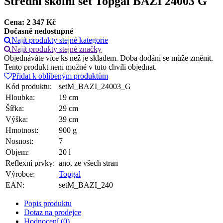
Střední školní set Topgal BAZI 24003 G
Cena:
2 347
Kč
Dočasně nedostupné
Najít produkty stejné kategorie
Najít produkty stejné značky
Objednáváte více ks než je skladem. Doba dodání se může změnit.
Tento produkt není možné v tuto chvíli objednat.
Přidat k oblíbeným produktům
Kód produktu:
setM_BAZI_24003_G
Hloubka:
19 cm
Šířka:
29 cm
Výška:
39 cm
Hmotnost:
900 g
Nosnost:
7
Objem:
20 l
Reflexní prvky:
ano, ze všech stran
Výrobce:
Topgal
EAN:
setM_BAZI_240
Popis produktu
Dotaz na prodejce
Hodnocení (0)