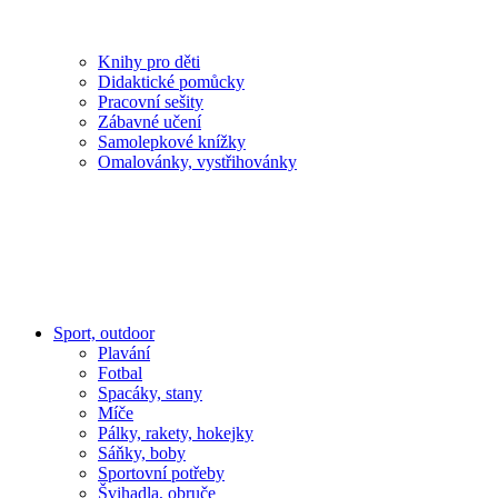
Knihy pro děti
Didaktické pomůcky
Pracovní sešity
Zábavné učení
Samolepkové knížky
Omalovánky, vystřihovánky
Sport, outdoor
Plavání
Fotbal
Spacáky, stany
Míče
Pálky, rakety, hokejky
Sáňky, boby
Sportovní potřeby
Švihadla, obruče