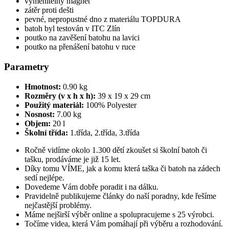
vyměnitelný magnet
zátěr proti dešti
pevné, nepropustné dno z materiálu TOPDURA
batoh byl testován v ITC Zlín
poutko na zavěšení batohu na lavici
poutko na přenášení batohu v ruce
Parametry
Hmotnost:
0.90 kg
Rozměry (v x h x h):
39 x 19 x 29 cm
Použitý materiál:
100% Polyester
Nosnost:
7.00 kg
Objem:
20 l
Školní třída:
1.třída, 2.třída, 3.třída
Ročně vidíme okolo 1.300 dětí zkoušet si školní batoh či
tašku, prodáváme je již 15 let.
Díky tomu VÍME, jak a komu která taška či batoh na zádech
sedí nejlépe.
Dovedeme Vám dobře poradit i na dálku.
Pravidelně publikujeme články do naší poradny, kde řešíme
nejčastější problémy.
Máme nejširší výběr online a spolupracujeme s 25 výrobci.
Točíme videa, která Vám pomáhají při výběru a rozhodování.