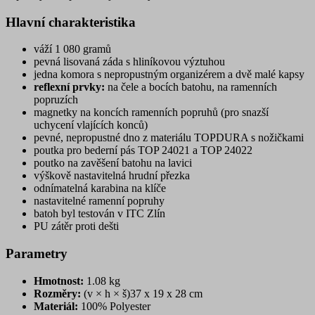
Hlavní charakteristika
váží 1 080 gramů
pevná lisovaná záda s hliníkovou výztuhou
jedna komora s nepropustným organizérem a dvě malé kapsy
reflexní prvky:
na čele a bocích batohu, na ramenních
popruzích
magnetky na koncích ramenních popruhů (pro snazší
uchycení vlajících konců)
pevné, nepropustné dno z materiálu TOPDURA s nožičkami
poutka pro bederní pás TOP 24021 a TOP 24022
poutko na zavěšení batohu na lavici
výškově nastavitelná hrudní přezka
odnímatelná karabina na klíče
nastavitelné ramenní popruhy
batoh byl testován v ITC Zlín
PU zátěr proti dešti
Parametry
Hmotnost:
1.08 kg
Rozměry:
(v × h × š)37 x 19 x 28 cm
Materiál:
100% Polyester