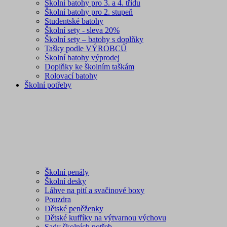
Školní batohy pro 3. a 4. třídu
Školní batohy pro 2. stupeň
Studentské batohy
Školní sety - sleva 20%
Školní sety – batohy s doplňky
Tašky podle VÝROBCŮ
Školní batohy výprodej
Doplňky ke školním taškám
Rolovací batohy
Školní potřeby
Školní penály
Školní desky
Láhve na pití a svačinové boxy
Pouzdra
Dětské peněženky
Dětské kufříky na výtvarnou výchovu
Sady školních potřeb