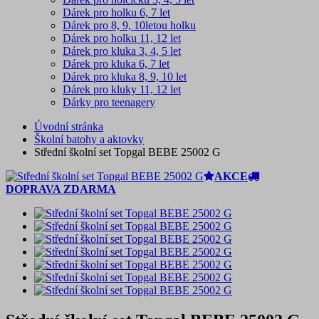
Dárek pro holku 6, 7 let
Dárek pro 8, 9, 10letou holku
Dárek pro holku 11, 12 let
Dárek pro kluka 3, 4, 5 let
Dárek pro kluka 6, 7 let
Dárek pro kluka 8, 9, 10 let
Dárek pro kluky 11, 12 let
Dárky pro teenagery
Úvodní stránka
Školní batohy a aktovky
Střední školní set Topgal BEBE 25002 G
AKCE
DOPRAVA ZDARMA