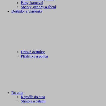
Párty, karneval
Šperky, ozdoby a líčení
Deštníky a pláštěnky
Dětské deštníky
Pláštěnky a ponča
Do auta
Kapsáře do auta
Stínítka a ostatní