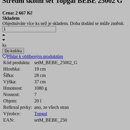
Střední školní set Topgal BEBE 25002 G
Cena:
2 667
Kč
Skladem
Objednáváte více ks než je skladem. Doba dodání se může změnit.
ks
Do košíku
Přidat k oblíbeným produktům
Kód produktu:
setM_BEBE_25002_G
Hloubka:
19 cm
Šířka:
28 cm
Výška:
37 cm
Hmotnost:
1080 g
Nosnost:
7
Objem:
20 l
Reflexní prvky:
ano, ze všech stran
Výrobce:
Topgal
EAN:
setM_BEBE_250