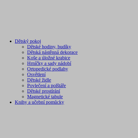
Dětský pokoj
Dětské hodiny, budíky
Dětská nástěnná dekorace
Koše a úložné krabice
Hrníčky a sady nádobí
Ortopedické podlahy
Osvětlení
Dětské židle
Povlečení a polštáře
Dětské prostírání
Magnetické tabule
Knihy a učební pomůcky