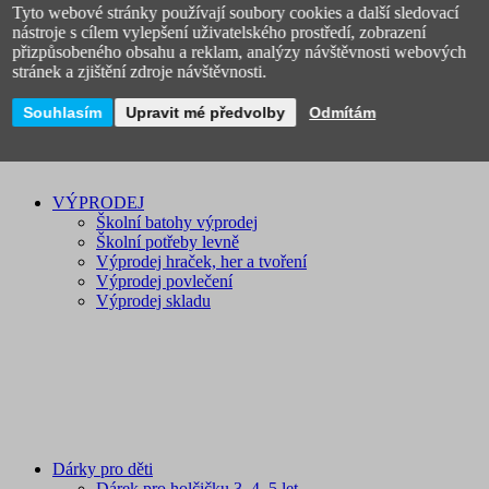
Tyto webové stránky používají soubory cookies a další sledovací
Licenční zboží
nástroje s cílem vylepšení uživatelského prostředí, zobrazení
Novinky
přizpůsobeného obsahu a reklam, analýzy návštěvnosti webových
stránek a zjištění zdroje návštěvnosti.
Souhlasím
Upravit mé předvolby
Odmítám
VÝPRODEJ
Školní batohy výprodej
Školní potřeby levně
Výprodej hraček, her a tvoření
Výprodej povlečení
Výprodej skladu
Dárky pro děti
Dárek pro holčičku 3, 4, 5 let