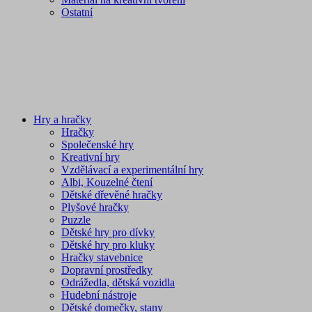
Ostatní
Hry a hračky
Hračky
Společenské hry
Kreativní hry
Vzdělávací a experimentální hry
Albi, Kouzelné čtení
Dětské dřevěné hračky
Plyšové hračky
Puzzle
Dětské hry pro dívky
Dětské hry pro kluky
Hračky stavebnice
Dopravní prostředky
Odrážedla, dětská vozidla
Hudební nástroje
Dětské domečky, stany