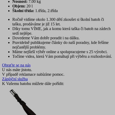
Nosnost:
7.00 kg
Objem:
20 l
Školní třída:
1.třída, 2.třída
Ročně vidíme okolo 1.300 dětí zkoušet si školní batoh či
tašku, prodáváme je již 15 let.
Díky tomu VÍME, jak a komu která taška či batoh na zádech
sedí nejlépe.
Dovedeme Vám dobře poradit i na dálku.
Pravidelně publikujeme články do naší poradny, kde řešíme
nejčastější problémy.
Máme nejširší výběr online a spolupracujeme s 25 výrobci.
Točíme videa, která Vám pomáhají při výběru a rozhodování.
Obraťte se na nás
U nás máte jistotu.
V případě reklamace nabízíme pomoc.
Zápůjční služba
K Vašemu batohu můžete dále pořídit: