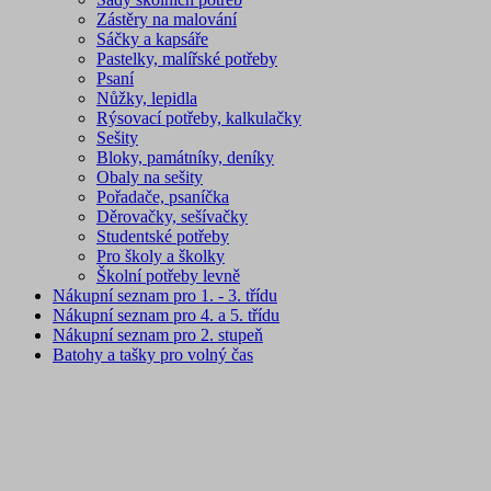
Zástěry na malování
Sáčky a kapsáře
Pastelky, malířské potřeby
Psaní
Nůžky, lepidla
Rýsovací potřeby, kalkulačky
Sešity
Bloky, památníky, deníky
Obaly na sešity
Pořadače, psaníčka
Děrovačky, sešívačky
Studentské potřeby
Pro školy a školky
Školní potřeby levně
Nákupní seznam pro 1. - 3. třídu
Nákupní seznam pro 4. a 5. třídu
Nákupní seznam pro 2. stupeň
Batohy a tašky pro volný čas