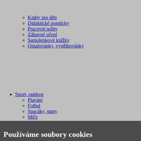
Knihy pro děti
Didaktické pomůcky
Pracovní sešity
Zábavné učení
Samolepkové knížky
Omalovánky, vystřihovánky
Sport, outdoor
Plavání
Fotbal
Spacáky, stany
Míče
Pálky, rakety, hokejky
Sáňky, boby
Používáme soubory cookies
Sportovní potřeby
Švihadla, obruče