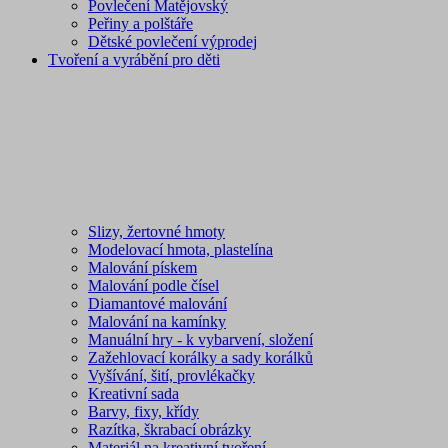
Povlečení Matějovský
Peřiny a polštáře
Dětské povlečení výprodej
Tvoření a vyrábění pro děti
Slizy, žertovné hmoty
Modelovací hmota, plastelína
Malování pískem
Malování podle čísel
Diamantové malování
Malování na kamínky
Manuální hry - k vybarvení, složení
Zažehlovací korálky a sady korálků
Vyšívání, šití, provlékačky
Kreativní sada
Barvy, fixy, křídy
Razítka, škrabací obrázky
Materiál na kreativní tvoření