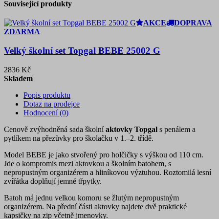
Související produkty
AKCE
DOPRAVA
ZDARMA
Velký školní set Topgal BEBE 25002 G
2836 Kč
Skladem
Popis produktu
Dotaz na prodejce
Hodnocení (0)
Cenově zvýhodněná sada školní
aktovky Topgal
s penálem a
pytlíkem na přezůvky pro školačku v 1.–2. třídě.
Model BEBE je jako stvořený pro holčičky s výškou od 110 cm.
Jde o kompromis mezi aktovkou a školním batohem, s
nepropustným organizérem a hliníkovou výztuhou. Roztomilá lesní
zvířátka doplňují jemné třpytky.
Batoh má jednu velkou komoru se žlutým nepropustným
organizérem. Na přední části aktovky najdete dvě praktické
kapsičky na zip včetně jmenovky.