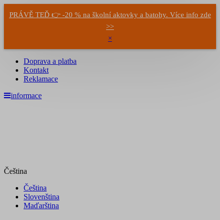
PRÁVĚ TEĎ 👉 -20 % na školní aktovky a batohy. Více info zde
>>
×
Doprava a platba
Kontakt
Reklamace
informace
Čeština
Čeština
Slovenština
Maďarština