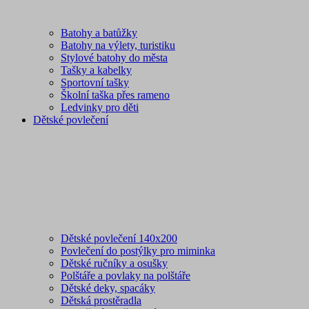
Batohy a batůžky
Batohy na výlety, turistiku
Stylové batohy do města
Tašky a kabelky
Sportovní tašky
Školní taška přes rameno
Ledvinky pro děti
Dětské povlečení
Dětské povlečení 140x200
Povlečení do postýlky pro miminka
Dětské ručníky a osušky
Polštáře a povlaky na polštáře
Dětské deky, spacáky
Dětská prostěradla