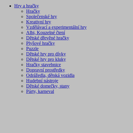
Hry a hračky
Hračky
Společenské hry
Kreativní hry
Vzdělávací a experimentální hry
Albi, Kouzelné čtení
Dětské dřevěné hračky
Plyšové hračky
Puzzle
Dětské hry pro dívky
Dětské hry pro kluky
Hračky stavebnice
Dopravní prostředky
Odrážedla, dětská vozidla
Hudební nástroje
Dětské domečky, stany
Párty, karneval