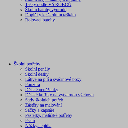
Tašky podle VÝROBCŮ
Školní batohy výprodej
Doplňky ke školním taškám
Rolovací batohy
Školní potřeby
Školní penály
Školní desky
Láhve na pití a svačinové boxy
Pouzdra
Dětské peněženky
Dětské kufříky na výtvarnou výchovu
Sady školních potřeb
Zástěry na malování
Sáčky a kapsáře
Pastelky, malířské potřeby
Psaní
Nůžky, lepidla