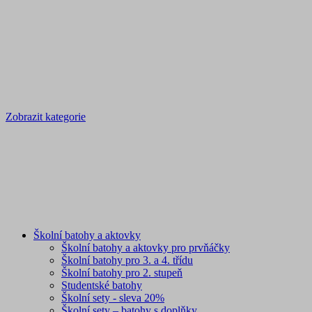
Zobrazit kategorie
Školní batohy a aktovky
Školní batohy a aktovky pro prvňáčky
Školní batohy pro 3. a 4. třídu
Školní batohy pro 2. stupeň
Studentské batohy
Školní sety - sleva 20%
Školní sety – batohy s doplňky