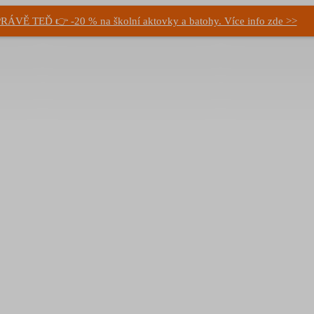
RÁVĚ TEĎ 👉 -20 % na školní aktovky a batohy. Více info zde >>