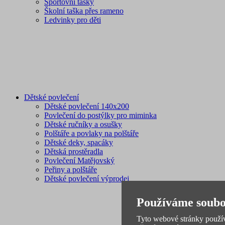
Sportovní tašky
Školní taška přes rameno
Ledvinky pro děti
Dětské povlečení
Dětské povlečení 140x200
Povlečení do postýlky pro miminka
Dětské ručníky a osušky
Polštáře a povlaky na polštáře
Dětské deky, spacáky
Dětská prostěradla
Povlečení Matějovský
Peřiny a polštáře
Dětské povlečení výprodej
Používáme soubo
Tyto webové stránky používa