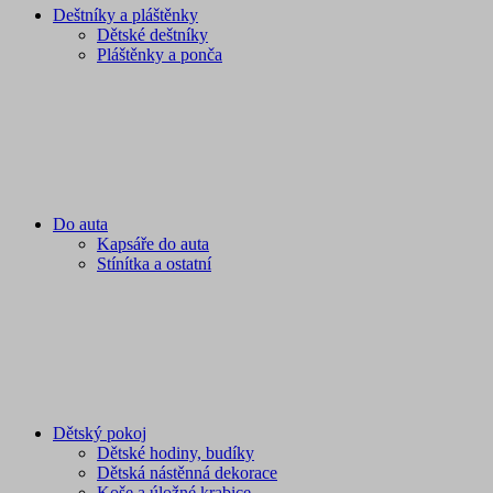
Deštníky a pláštěnky
Dětské deštníky
Pláštěnky a ponča
Do auta
Kapsáře do auta
Stínítka a ostatní
Dětský pokoj
Dětské hodiny, budíky
Dětská nástěnná dekorace
Koše a úložné krabice