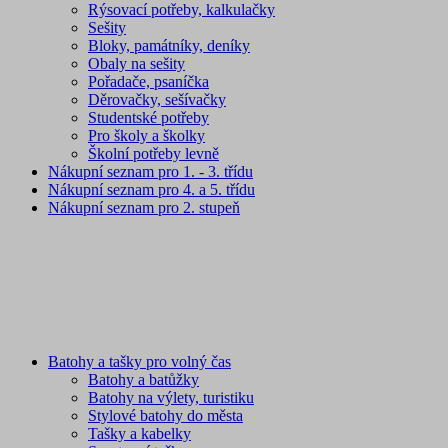
Rýsovací potřeby, kalkulačky
Sešity
Bloky, památníky, deníky
Obaly na sešity
Pořadače, psaníčka
Děrovačky, sešívačky
Studentské potřeby
Pro školy a školky
Školní potřeby levně
Nákupní seznam pro 1. - 3. třídu
Nákupní seznam pro 4. a 5. třídu
Nákupní seznam pro 2. stupeň
Batohy a tašky pro volný čas
Batohy a batůžky
Batohy na výlety, turistiku
Stylové batohy do města
Tašky a kabelky