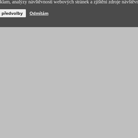
lam, analýzy návštěvnosti webových stránek a zjištění zdroje návštěvn
é předvolby
Odmítám