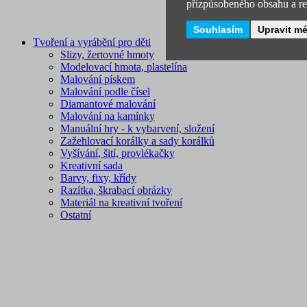
přizpůsobeného obsahu a rek
Souhlasím
Upravit m
Tvoření a vyrábění pro děti
Slizy, žertovné hmoty
Modelovací hmota, plastelína
Malování pískem
Malování podle čísel
Diamantové malování
Malování na kamínky
Manuální hry - k vybarvení, složení
Zažehlovací korálky a sady korálků
Vyšívání, šití, provlékačky
Kreativní sada
Barvy, fixy, křídy
Razítka, škrabací obrázky
Materiál na kreativní tvoření
Ostatní