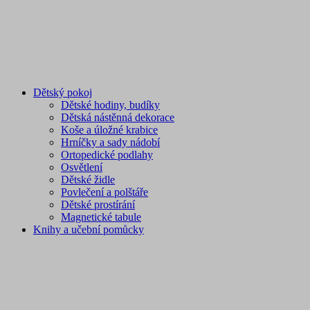
Dětský pokoj
Dětské hodiny, budíky
Dětská nástěnná dekorace
Koše a úložné krabice
Hrníčky a sady nádobí
Ortopedické podlahy
Osvětlení
Dětské židle
Povlečení a polštáře
Dětské prostírání
Magnetické tabule
Knihy a učební pomůcky