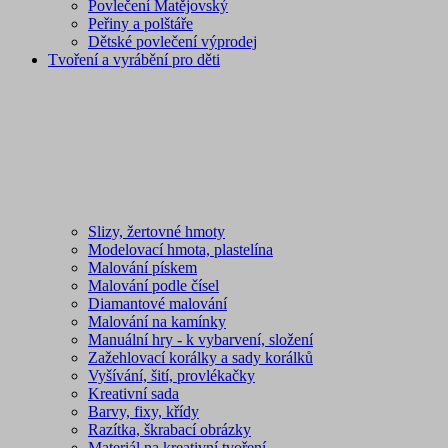
Povlečení Matějovský
Peřiny a polštáře
Dětské povlečení výprodej
Tvoření a vyrábění pro děti
Slizy, žertovné hmoty
Modelovací hmota, plastelína
Malování pískem
Malování podle čísel
Diamantové malování
Malování na kamínky
Manuální hry - k vybarvení, složení
Zažehlovací korálky a sady korálků
Vyšívání, šití, provlékačky
Kreativní sada
Barvy, fixy, křídy
Razítka, škrabací obrázky
Materiál na kreativní tvoření