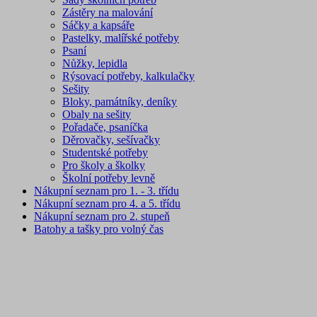
Zástěry na malování
Sáčky a kapsáře
Pastelky, malířské potřeby
Psaní
Nůžky, lepidla
Rýsovací potřeby, kalkulačky
Sešity
Bloky, památníky, deníky
Obaly na sešity
Pořadače, psaníčka
Děrovačky, sešívačky
Studentské potřeby
Pro školy a školky
Školní potřeby levně
Nákupní seznam pro 1. - 3. třídu
Nákupní seznam pro 4. a 5. třídu
Nákupní seznam pro 2. stupeň
Batohy a tašky pro volný čas