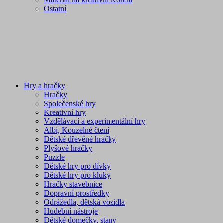
Ostatní
Hry a hračky
Hračky
Společenské hry
Kreativní hry
Vzdělávací a experimentální hry
Albi, Kouzelné čtení
Dětské dřevěné hračky
Plyšové hračky
Puzzle
Dětské hry pro dívky
Dětské hry pro kluky
Hračky stavebnice
Dopravní prostředky
Odrážedla, dětská vozidla
Hudební nástroje
Dětské domečky, stany