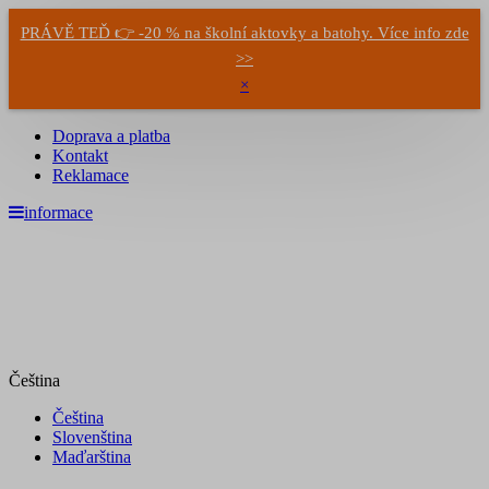
PRÁVĚ TEĎ 👉 -20 % na školní aktovky a batohy. Více info zde
>>
×
Doprava a platba
Kontakt
Reklamace
informace
Čeština
Čeština
Slovenština
Maďarština