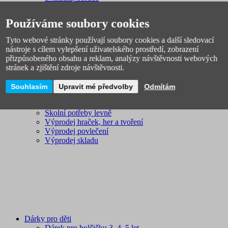
Licenční zboží
Novinky
Používáme soubory cookies
Tyto webové stránky používají soubory cookies a další sledovací
nástroje s cílem vylepšení uživatelského prostředí, zobrazení
přizpůsobeného obsahu a reklam, analýzy návštěvnosti webových
stránek a zjištění zdroje návštěvnosti.
Souhlasím
Upravit mé předvolby
Odmítám
VÝPRODEJ
Školní batohy výprodej
Školní potřeby levně
Výprodej hraček, her a tvoření
Výprodej povlečení
Výprodej skladu
Dárky pro děti
Dárek pro holčičku 3, 4, 5 let