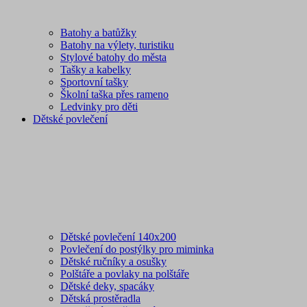
Batohy a batůžky
Batohy na výlety, turistiku
Stylové batohy do města
Tašky a kabelky
Sportovní tašky
Školní taška přes rameno
Ledvinky pro děti
Dětské povlečení
Dětské povlečení 140x200
Povlečení do postýlky pro miminka
Dětské ručníky a osušky
Polštáře a povlaky na polštáře
Dětské deky, spacáky
Dětská prostěradla