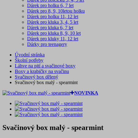
Dárek pro holku 6, 7 let
Dárek pro 8, 9, 10letou holku
Dárek pro holku 11, 12 let
Dárek pro kluka 3, 4, 5 let
Dárek pro kluka 6, 7 let
Dárek pro kluka 8, 9, 10 let
Dárek pro kluky 11, 12 let
Dárky pro teenagery
Úvodní stránka
Školní potřeby
Láhve na pití a svačinové boxy
Boxy a krabičky na svačinu
Svačinový box dělený
Svačinový box malý - spearmint
NOVINKA
Svačinový box malý - spearmint