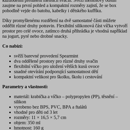
každodenní přenášení menších svačin. Svěží mentolový odstín
zaujme na první pohled a kompaktní rozměry zajistí, že se box
pohodlně vejde do batohu, kabelky i dětského kufříku.
Díky promyšlenému rozdělení na dvě samostatné části můžete
oddělit různé druhy potravin. Flexibilní silikonová část víčka vytvoří
prostor pro celé ovoce, zatímco druhá přihrádka je vhodná například
na jogurt, pyré nebo drobné snacky.
Co nabízí:
svěží barevné provedení Spearmint
dva oddělené prostory pro různé druhy svačin
flexibilní víčko pro uložení větších kusů ovoce
snadné otevírání podporující samostatnost dětí
kompaktní velikost pro školku, školu i cestování
Parametry a vlastnosti:
materiál: krabička a víčko – polypropylen (PP), těsnění –
silikon
vyrobeno bez BPS, PVC, BPA a ftalátů
vhodné pro děti od 3 let
rozměry: 11 × 16,5 × 5,7 cm
objem: 350 ml
hmotnost: 160 g