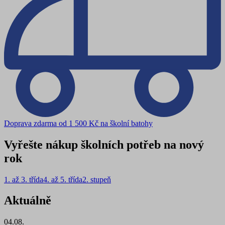
Doprava zdarma od 1 500 Kč na školní batohy
Vyřešte nákup školních potřeb na nový
rok
1. až 3. třída
4. až 5. třída
2. stupeň
Aktuálně
04.08.