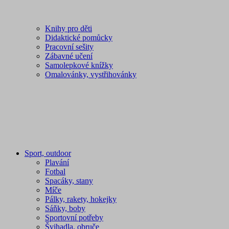
Knihy pro děti
Didaktické pomůcky
Pracovní sešity
Zábavné učení
Samolepkové knížky
Omalovánky, vystřihovánky
Sport, outdoor
Plavání
Fotbal
Spacáky, stany
Míče
Pálky, rakety, hokejky
Sáňky, boby
Sportovní potřeby
Švihadla, obruče