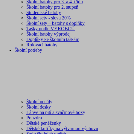
Školní batohy pro 3. a 4. třídu
Školní batohy pro 2. stupeň
Studentské batohy
Školní sety - sleva 20%
Školní sety – batohy s doplňky
Tašky podle VÝROBCŮ
Školní batohy výprodej
Doplňky ke školním taškám
Rolovací batohy
Školní potřeby
Školní penály
Školní desky
Láhve na pití a svačinové boxy
Pouzdra
Dětské peněženky
Dětské kufříky na výtvarnou výchovu
Sady školních potřeb