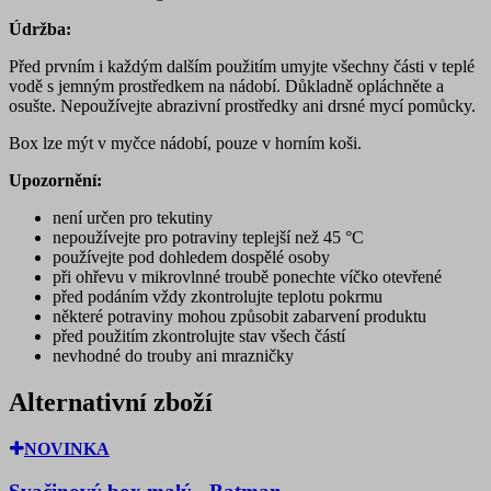
Údržba:
Před prvním i každým dalším použitím umyjte všechny části v teplé
vodě s jemným prostředkem na nádobí. Důkladně opláchněte a
osušte. Nepoužívejte abrazivní prostředky ani drsné mycí pomůcky.
Box lze mýt v myčce nádobí, pouze v horním koši.
Upozornění:
není určen pro tekutiny
nepoužívejte pro potraviny teplejší než 45 °C
používejte pod dohledem dospělé osoby
při ohřevu v mikrovlnné troubě ponechte víčko otevřené
před podáním vždy zkontrolujte teplotu pokrmu
některé potraviny mohou způsobit zabarvení produktu
před použitím zkontrolujte stav všech částí
nevhodné do trouby ani mrazničky
Alternativní zboží
NOVINKA