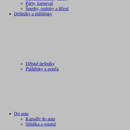
Párty, karneval
Šperky, ozdoby a líčení
Deštníky a pláštěnky
Dětské deštníky
Pláštěnky a ponča
Do auta
Kapsáře do auta
Stínítka a ostatní