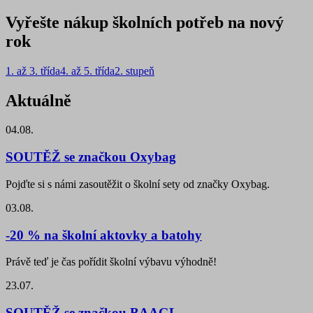
Vyřešte nákup školních potřeb na nový
rok
1. až 3. třída
4. až 5. třída
2. stupeň
Aktuálně
04.08.
SOUTĚŽ se značkou Oxybag
Pojďte si s námi zasoutěžit o školní sety od značky Oxybag.
03.08.
-20 % na školní aktovky a batohy
Právě teď je čas pořídit školní výbavu výhodně!
23.07.
SOUTĚŽ se značkou BAAGL