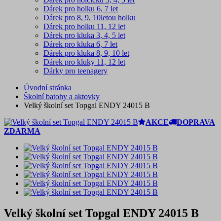
Dárek pro holku 6, 7 let
Dárek pro 8, 9, 10letou holku
Dárek pro holku 11, 12 let
Dárek pro kluka 3, 4, 5 let
Dárek pro kluka 6, 7 let
Dárek pro kluka 8, 9, 10 let
Dárek pro kluky 11, 12 let
Dárky pro teenagery
Úvodní stránka
Školní batohy a aktovky
Velký školní set Topgal ENDY 24015 B
AKCE
DOPRAVA
ZDARMA
Velký školní set Topgal ENDY 24015 B