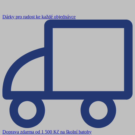
Dárky pro radost ke každé objednávce
Doprava zdarma od 1 500 Kč na školní batohy