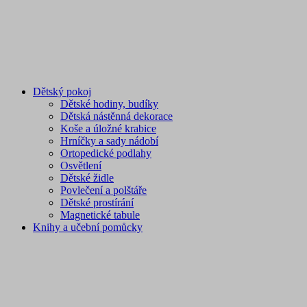
Dětský pokoj
Dětské hodiny, budíky
Dětská nástěnná dekorace
Koše a úložné krabice
Hrníčky a sady nádobí
Ortopedické podlahy
Osvětlení
Dětské židle
Povlečení a polštáře
Dětské prostírání
Magnetické tabule
Knihy a učební pomůcky