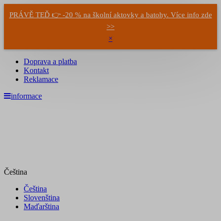
PRÁVĚ TEĎ 👉 -20 % na školní aktovky a batohy. Více info zde
>>
×
Doprava a platba
Kontakt
Reklamace
informace
Čeština
Čeština
Slovenština
Maďarština