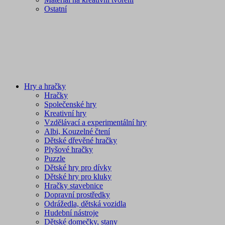
Ostatní
Hry a hračky
Hračky
Společenské hry
Kreativní hry
Vzdělávací a experimentální hry
Albi, Kouzelné čtení
Dětské dřevěné hračky
Plyšové hračky
Puzzle
Dětské hry pro dívky
Dětské hry pro kluky
Hračky stavebnice
Dopravní prostředky
Odrážedla, dětská vozidla
Hudební nástroje
Dětské domečky, stany