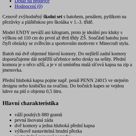
Dotaz na prodejce
Hodnocení (0)
Cenově zvýhodněný
školní set
s batohem, penálem, pytlíkem na
přezůvky a pláštěnkou pro školáka v 1.-3. třídě.
Model ENDY neváží ani kilogram, proto je ideální pro kluky s
výškou od 110 cm do první až třetí třídy ZŠ. Součástí batohu jsou
čtyři obrázky se zvířecím a sportovním motivem v Minecraft stylu.
Batoh má dvě objemné hlavní komory. Do nejširší zadní komory
doporučujeme dát nejtěžší učebnice nebo desky na sešity. Přední
komora je o něco užší, a je v ní umístěna malá síťová kapsa na zip a
jmenovka.
Přední hluboká kapsa pojme např. penál PENN 24015 ve stejném
designu nebo krabičku na svačinu. Do bočních kapes se vejdou
lahve na pití o objemu 0,5 litru.
Hlavní charakteristika
váží pouhých 880 gramů
pevná lisovaná záda
dvě komory a jedna hluboká přední kapsa
výškově nastavitelná hrudní přezka