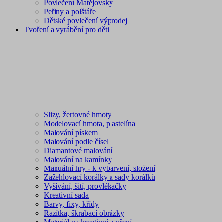
Povlečení Matějovský
Peřiny a polštáře
Dětské povlečení výprodej
Tvoření a vyrábění pro děti
Slizy, žertovné hmoty
Modelovací hmota, plastelína
Malování pískem
Malování podle čísel
Diamantové malování
Malování na kamínky
Manuální hry - k vybarvení, složení
Zažehlovací korálky a sady korálků
Vyšívání, šití, provlékačky
Kreativní sada
Barvy, fixy, křídy
Razítka, škrabací obrázky
Materiál na kreativní tvoření