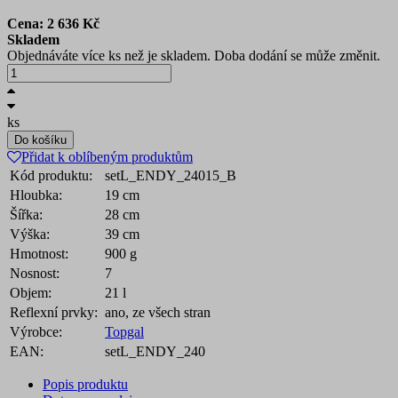
Cena:
2 636
Kč
Skladem
Objednáváte více ks než je skladem. Doba dodání se může změnit.
ks
Do košíku
Přidat k oblíbeným produktům
Kód produktu:
setL_ENDY_24015_B
Hloubka:
19 cm
Šířka:
28 cm
Výška:
39 cm
Hmotnost:
900 g
Nosnost:
7
Objem:
21 l
Reflexní prvky:
ano, ze všech stran
Výrobce:
Topgal
EAN:
setL_ENDY_240
Popis produktu