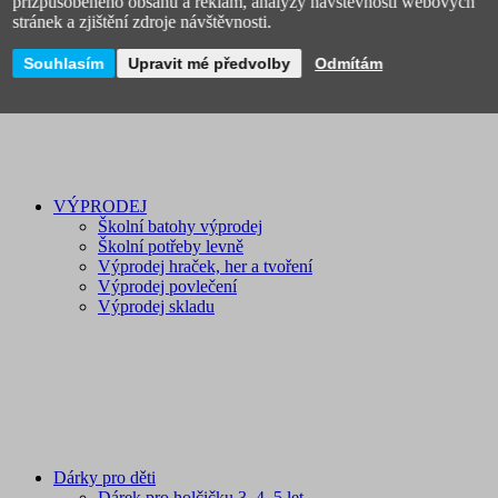
přizpůsobeného obsahu a reklam, analýzy návštěvnosti webových
Licenční zboží
stránek a zjištění zdroje návštěvnosti.
Novinky
Souhlasím
Upravit mé předvolby
Odmítám
VÝPRODEJ
Školní batohy výprodej
Školní potřeby levně
Výprodej hraček, her a tvoření
Výprodej povlečení
Výprodej skladu
Dárky pro děti
Dárek pro holčičku 3, 4, 5 let