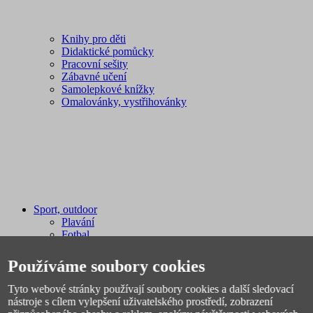
Knihy pro děti
Didaktické pomůcky
Pracovní sešity
Zábavné učení
Samolepkové knížky
Omalovánky, vystřihovánky
Sport, outdoor
Plavání
Fotbal
Spacáky, stany
Míče
Používáme soubory cookies
Pálky, rakety, hokejky
Sáňky, boby
Tyto webové stránky používají soubory cookies a další sledovací
Sportovní potřeby
nástroje s cílem vylepšení uživatelského prostředí, zobrazení
Švihadla, obruče