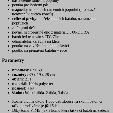
nastavitelné ramenní popruhy
poutka pro bederní pás
magnetky na koncích ramenních popruhů (pro snazší
uchycení vlajících konců)
reflexní prvky:
na čele a bocích batohu, na ramenních
popruzích
zátěr proti dešti
pevné, nepropustné dno z materiálu TOPDURA
batoh byl testován v ITC Zlín
odnímatelná karabina na klíče
poutko na zavěšení batohu na lavici
poutko na přenášení batohu v ruce
Parametry
hmotnost:
0.90 kg
rozměry:
39 x 19 x 28 cm
objem:
21 l
materiál:
100% polyester
nosnost:
7 kg
školní třída:
1.třída, 2.třída, 3.třída
Ročně vidíme okolo 1.300 dětí zkoušet si školní batoh či
tašku, prodáváme je již 15 let.
Díky tomu VÍME, jak a komu která taška či batoh na zádech