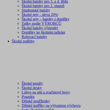
Školní batohy pro 3. a 4. třídu
Školní batohy pro 2. stupeň
Studentské batohy
Školní sety - sleva 20%
Školní sety – batohy s doplňky
Tašky podle VÝROBCŮ
Školní batohy výprodej
Doplňky ke školním taškám
Rolovací batohy
Školní potřeby
Školní penály
Školní desky
Láhve na pití a svačinové boxy
Pouzdra
Dětské peněženky
Dětské kufříky na výtvarnou výchovu
Sady školních potřeb