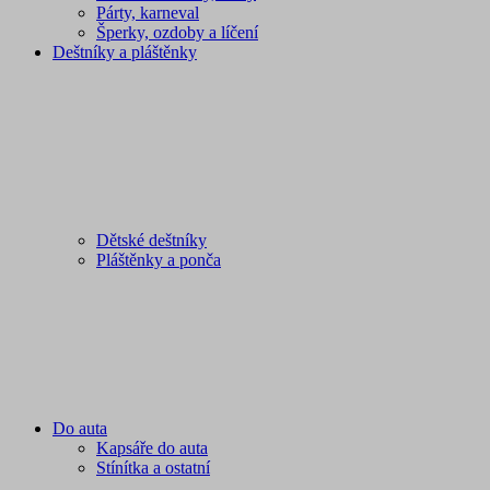
Párty, karneval
Šperky, ozdoby a líčení
Deštníky a pláštěnky
Dětské deštníky
Pláštěnky a ponča
Do auta
Kapsáře do auta
Stínítka a ostatní