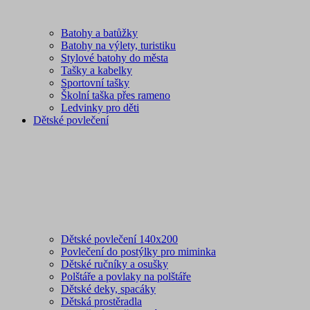
Batohy a batůžky
Batohy na výlety, turistiku
Stylové batohy do města
Tašky a kabelky
Sportovní tašky
Školní taška přes rameno
Ledvinky pro děti
Dětské povlečení
Dětské povlečení 140x200
Povlečení do postýlky pro miminka
Dětské ručníky a osušky
Polštáře a povlaky na polštáře
Dětské deky, spacáky
Dětská prostěradla