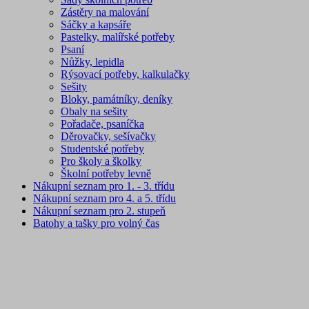
Zástěry na malování
Sáčky a kapsáře
Pastelky, malířské potřeby
Psaní
Nůžky, lepidla
Rýsovací potřeby, kalkulačky
Sešity
Bloky, památníky, deníky
Obaly na sešity
Pořadače, psaníčka
Děrovačky, sešívačky
Studentské potřeby
Pro školy a školky
Školní potřeby levně
Nákupní seznam pro 1. - 3. třídu
Nákupní seznam pro 4. a 5. třídu
Nákupní seznam pro 2. stupeň
Batohy a tašky pro volný čas