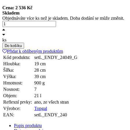
Cena:
2 536
Kč
Skladem
Objednáváte více ks než je skladem. Doba dodání se může změnit.
ks
Do košíku
Přidat k oblíbeným produktům
Kód produktu:
setL_ENDY_24049_G
Hloubka:
19 cm
Šířka:
28 cm
Výška:
39 cm
Hmotnost:
900 g
Nosnost:
7
Objem:
21 l
Reflexní prvky:
ano, ze všech stran
Výrobce:
Topgal
EAN:
setL_ENDY_240
Popis produktu