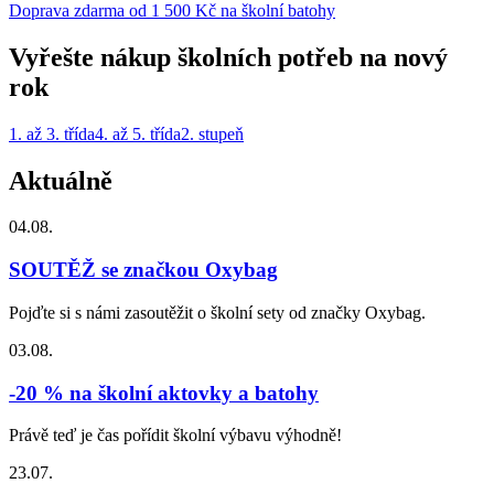
Doprava zdarma od 1 500 Kč na školní batohy
Vyřešte nákup školních potřeb na nový
rok
1. až 3. třída
4. až 5. třída
2. stupeň
Aktuálně
04.08.
SOUTĚŽ se značkou Oxybag
Pojďte si s námi zasoutěžit o školní sety od značky Oxybag.
03.08.
-20 % na školní aktovky a batohy
Právě teď je čas pořídit školní výbavu výhodně!
23.07.