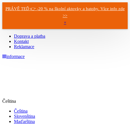
PRÁVĚ TEĎ 👉 -20 % na školní aktovky a batohy. Více info zde
>>
×
Doprava a platba
Kontakt
Reklamace
informace
Čeština
Čeština
Slovenština
Maďarština