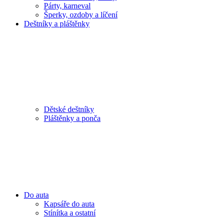
Párty, karneval
Šperky, ozdoby a líčení
Deštníky a pláštěnky
Dětské deštníky
Pláštěnky a ponča
Do auta
Kapsáře do auta
Stínítka a ostatní