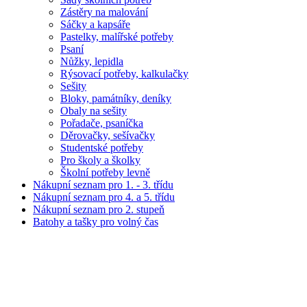
Zástěry na malování
Sáčky a kapsáře
Pastelky, malířské potřeby
Psaní
Nůžky, lepidla
Rýsovací potřeby, kalkulačky
Sešity
Bloky, památníky, deníky
Obaly na sešity
Pořadače, psaníčka
Děrovačky, sešívačky
Studentské potřeby
Pro školy a školky
Školní potřeby levně
Nákupní seznam pro 1. - 3. třídu
Nákupní seznam pro 4. a 5. třídu
Nákupní seznam pro 2. stupeň
Batohy a tašky pro volný čas