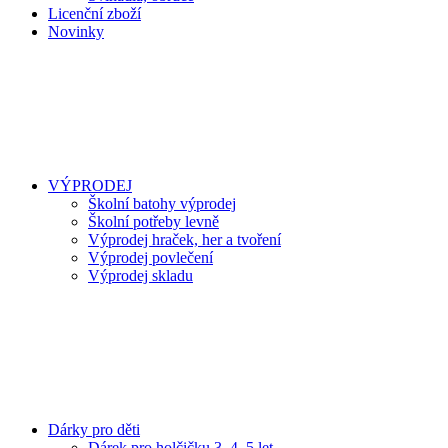
Licenční zboží
Novinky
VÝPRODEJ
Školní batohy výprodej
Školní potřeby levně
Výprodej hraček, her a tvoření
Výprodej povlečení
Výprodej skladu
Dárky pro děti
Dárek pro holčičku 3, 4, 5 let