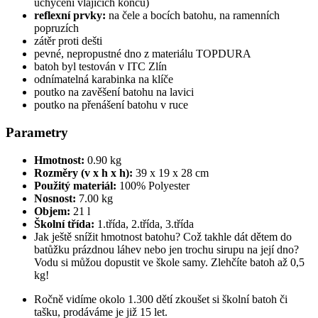
uchycení vlajících konců)
reflexní prvky:
na čele a bocích batohu, na ramenních
popruzích
zátěr proti dešti
pevné, nepropustné dno z materiálu TOPDURA
batoh byl testován v ITC Zlín
odnímatelná karabinka na klíče
poutko na zavěšení batohu na lavici
poutko na přenášení batohu v ruce
Parametry
Hmotnost:
0.90 kg
Rozměry (v x h x h):
39 x 19 x 28 cm
Použitý materiál:
100% Polyester
Nosnost:
7.00 kg
Objem:
21 l
Školní třída:
1.třída, 2.třída, 3.třída
Jak ještě snížit hmotnost batohu? Což takhle dát dětem do
batůžku prázdnou láhev nebo jen trochu sirupu na její dno?
Vodu si můžou dopustit ve škole samy. Zlehčíte batoh až 0,5
kg!
Ročně vidíme okolo 1.300 dětí zkoušet si školní batoh či
tašku, prodáváme je již 15 let.