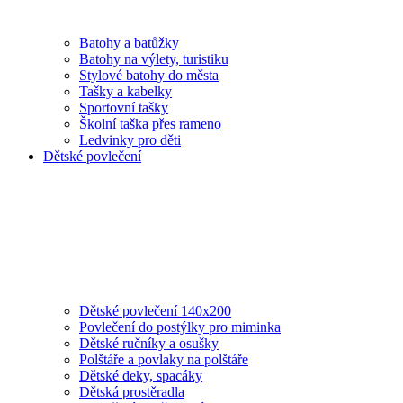
Batohy a batůžky
Batohy na výlety, turistiku
Stylové batohy do města
Tašky a kabelky
Sportovní tašky
Školní taška přes rameno
Ledvinky pro děti
Dětské povlečení
Dětské povlečení 140x200
Povlečení do postýlky pro miminka
Dětské ručníky a osušky
Polštáře a povlaky na polštáře
Dětské deky, spacáky
Dětská prostěradla