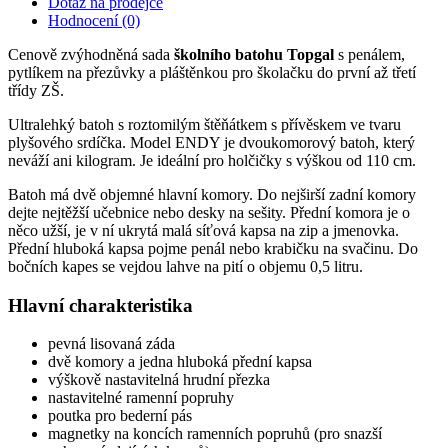
Dotaz na prodejce
Hodnocení (0)
Cenově zvýhodněná sada
školního batohu Topgal
s penálem,
pytlíkem na přezůvky a pláštěnkou pro školačku do první až třetí
třídy ZŠ.
Ultralehký batoh s roztomilým štěňátkem s přívěskem ve tvaru
plyšového srdíčka. Model ENDY je dvoukomorový batoh, který
neváží ani kilogram. Je ideální pro holčičky s výškou od 110 cm.
Batoh má dvě objemné hlavní komory. Do nejširší zadní komory
dejte nejtěžší učebnice nebo desky na sešity. Přední komora je o
něco užší, je v ní ukrytá malá síťová kapsa na zip a jmenovka.
Přední hluboká kapsa pojme penál nebo krabičku na svačinu. Do
bočních kapes se vejdou lahve na pití o objemu 0,5 litru.
Hlavní charakteristika
pevná lisovaná záda
dvě komory a jedna hluboká přední kapsa
výškově nastavitelná hrudní přezka
nastavitelné ramenní popruhy
poutka pro bederní pás
magnetky na koncích ramenních popruhů (pro snazší