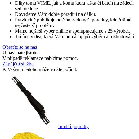
Díky tomu VÍME, jak a komu která taška či batoh na zádech
sedí nejlépe.
Dovedeme Vám dobře poradit i na dálku.
Pravidelně publikujeme články do naší poradny, kde řešíme
nejčastější problémy.
Máme nejširší výběr online a spolupracujeme s 25 výrobci.
Točíme videa, která Vám pomáhají při výběru a rozhodování.
Obraťte se na nás
U nás máte jistotu.
V případě reklamace nabízíme pomoc.
Zápůjční služba
K Vašemu batohu můžete dále pořídit:
hrudní popruhy