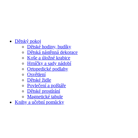
Dětský pokoj
Dětské hodiny, budíky
Dětská nástěnná dekorace
Koše a úložné krabice
Hrníčky a sady nádobí
Ortopedické podlahy
Osvětlení
Dětské židle
Povlečení a polštáře
Dětské prostírání
Magnetické tabule
Knihy a učební pomůcky