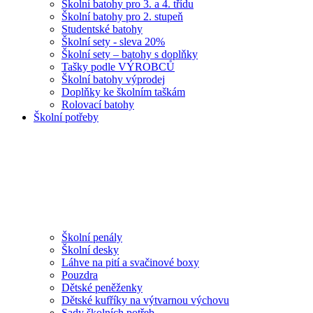
Školní batohy pro 3. a 4. třídu
Školní batohy pro 2. stupeň
Studentské batohy
Školní sety - sleva 20%
Školní sety – batohy s doplňky
Tašky podle VÝROBCŮ
Školní batohy výprodej
Doplňky ke školním taškám
Rolovací batohy
Školní potřeby
Školní penály
Školní desky
Láhve na pití a svačinové boxy
Pouzdra
Dětské peněženky
Dětské kufříky na výtvarnou výchovu
Sady školních potřeb