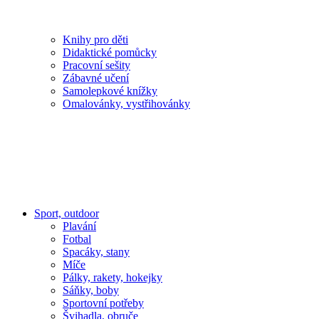
Knihy pro děti
Didaktické pomůcky
Pracovní sešity
Zábavné učení
Samolepkové knížky
Omalovánky, vystřihovánky
Sport, outdoor
Plavání
Fotbal
Spacáky, stany
Míče
Pálky, rakety, hokejky
Sáňky, boby
Sportovní potřeby
Švihadla, obruče