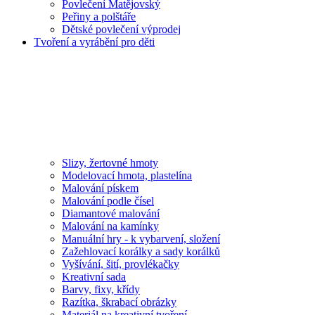
Povlečení Matějovský
Peřiny a polštáře
Dětské povlečení výprodej
Tvoření a vyrábění pro děti
Slizy, žertovné hmoty
Modelovací hmota, plastelína
Malování pískem
Malování podle čísel
Diamantové malování
Malování na kamínky
Manuální hry - k vybarvení, složení
Zažehlovací korálky a sady korálků
Vyšívání, šití, provlékačky
Kreativní sada
Barvy, fixy, křídy
Razítka, škrabací obrázky
Materiál na kreativní tvoření