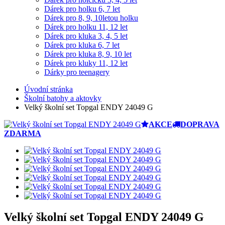
Dárek pro holku 6, 7 let
Dárek pro 8, 9, 10letou holku
Dárek pro holku 11, 12 let
Dárek pro kluka 3, 4, 5 let
Dárek pro kluka 6, 7 let
Dárek pro kluka 8, 9, 10 let
Dárek pro kluky 11, 12 let
Dárky pro teenagery
Úvodní stránka
Školní batohy a aktovky
Velký školní set Topgal ENDY 24049 G
AKCE
DOPRAVA
ZDARMA
Velký školní set Topgal ENDY 24049 G