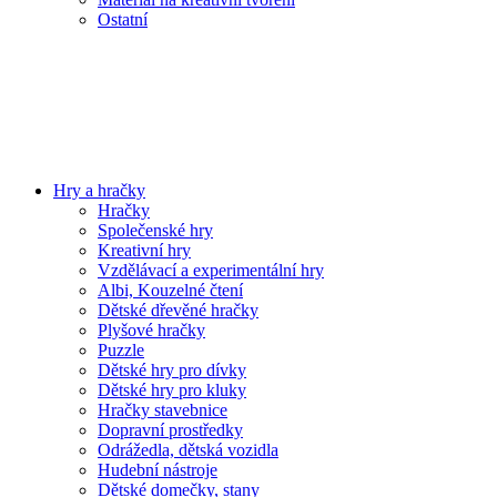
Ostatní
Hry a hračky
Hračky
Společenské hry
Kreativní hry
Vzdělávací a experimentální hry
Albi, Kouzelné čtení
Dětské dřevěné hračky
Plyšové hračky
Puzzle
Dětské hry pro dívky
Dětské hry pro kluky
Hračky stavebnice
Dopravní prostředky
Odrážedla, dětská vozidla
Hudební nástroje
Dětské domečky, stany