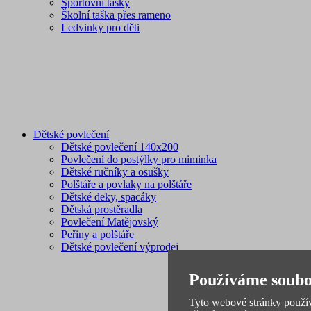
Sportovní tašky
Školní taška přes rameno
Ledvinky pro děti
Dětské povlečení
Dětské povlečení 140x200
Povlečení do postýlky pro miminka
Dětské ručníky a osušky
Polštáře a povlaky na polštáře
Dětské deky, spacáky
Dětská prostěradla
Povlečení Matějovský
Peřiny a polštáře
Dětské povlečení výprodej
Používáme soubo
Tyto webové stránky používa