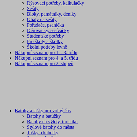
Rýsovací potřeby, kalkulačky
Sešity
Bloky, památníky, deníky
Obaly na sešity
Pořadače, psaníčka
Děrovačky, sešívačky
Studentské potřeby
Pro školy a školky
Školní potřeby levně
Nákupní seznam pro 1. - 3. třídu
Nákupní seznam pro 4. a 5. třídu
Nákupní seznam pro 2. stupeň
Batohy a tašky pro volný čas
Batohy a batůžky
Batohy na výlety, turistiku
Stylové batohy do města
Tašky a kabelky