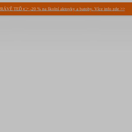
RÁVĚ TEĎ 👉 -20 % na školní aktovky a batohy. Více info zde >>