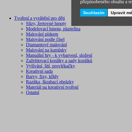
přizpůsobeného obsahu a rek
Souhlasím
Upravit m
Tvoření a vyrábění pro děti
Slizy, žertovné hmoty
Modelovací hmota, plastelína
Malování pískem
Malování podle čísel
Diamantové malování
Malování na kamínky
Manuální hry - k vybarvení, složení
Zažehlovací korálky a sady korálků
Vyšívání, šití, provlékačky
Kreativní sada
Barvy, fixy, křídy
Razítka, škrabací obrázky
Materiál na kreativní tvoření
Ostatní