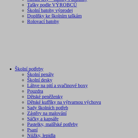
Tašky podle VÝROBCŮ
Školní batohy výprodej
Doplňky ke školním taškám
Rolovací batohy
Školní potřeby
Školní penály
Školní desky
Láhve na pití a svačinové boxy
Pouzdra
Dětské peněženky
Dětské kufříky na výtvarnou výchovu
Sady školních potřeb
Zástěry na malování
Sáčky a kapsáře
Pastelky, malířské potřeby
Psaní
Nůžky, lepidla