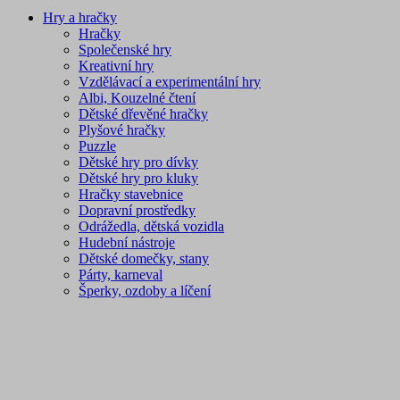
Hry a hračky
Hračky
Společenské hry
Kreativní hry
Vzdělávací a experimentální hry
Albi, Kouzelné čtení
Dětské dřevěné hračky
Plyšové hračky
Puzzle
Dětské hry pro dívky
Dětské hry pro kluky
Hračky stavebnice
Dopravní prostředky
Odrážedla, dětská vozidla
Hudební nástroje
Dětské domečky, stany
Párty, karneval
Šperky, ozdoby a líčení