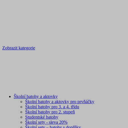
Zobrazit kategorie
Školní batohy a aktovky
Školní batohy a aktovky pro prvňáčky
Školní batohy pro 3. a 4. třídu
Školní batohy pro 2. stupeň
Studentské batohy
Školní sety - sleva 20%
Školní sety – batohy s doplňky