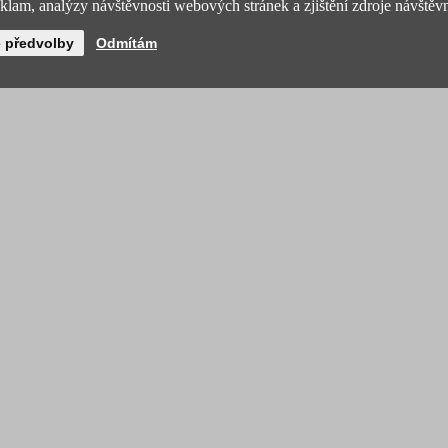
lam, analýzy návštěvnosti webových stránek a zjištění zdroje návštěvn
é předvolby
Odmítám