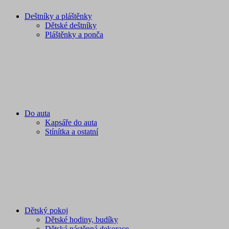
Deštníky a pláštěnky
Dětské deštníky
Pláštěnky a ponča
Do auta
Kapsáře do auta
Stínítka a ostatní
Dětský pokoj
Dětské hodiny, budíky
Dětská nástěnná dekorace