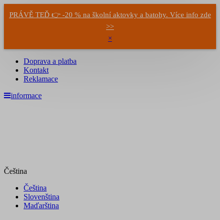
PRÁVĚ TEĎ 👉 -20 % na školní aktovky a batohy. Více info zde
>>
×
Doprava a platba
Kontakt
Reklamace
informace
Čeština
Čeština
Slovenština
Maďarština