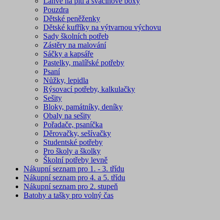
Láhve na pití a svačinové boxy
Pouzdra
Dětské peněženky
Dětské kufříky na výtvarnou výchovu
Sady školních potřeb
Zástěry na malování
Sáčky a kapsáře
Pastelky, malířské potřeby
Psaní
Nůžky, lepidla
Rýsovací potřeby, kalkulačky
Sešity
Bloky, památníky, deníky
Obaly na sešity
Pořadače, psaníčka
Děrovačky, sešívačky
Studentské potřeby
Pro školy a školky
Školní potřeby levně
Nákupní seznam pro 1. - 3. třídu
Nákupní seznam pro 4. a 5. třídu
Nákupní seznam pro 2. stupeň
Batohy a tašky pro volný čas