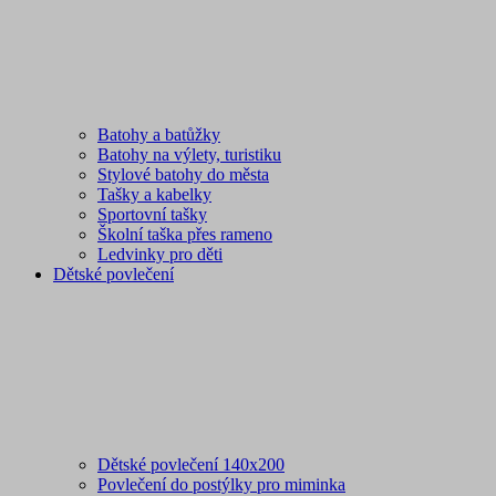
Batohy a batůžky
Batohy na výlety, turistiku
Stylové batohy do města
Tašky a kabelky
Sportovní tašky
Školní taška přes rameno
Ledvinky pro děti
Dětské povlečení
Dětské povlečení 140x200
Povlečení do postýlky pro miminka