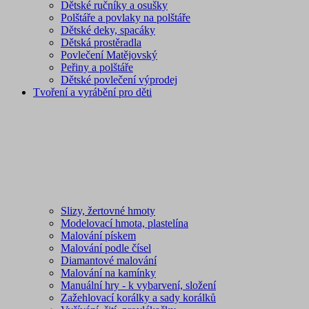
Dětské ručníky a osušky
Polštáře a povlaky na polštáře
Dětské deky, spacáky
Dětská prostěradla
Povlečení Matějovský
Peřiny a polštáře
Dětské povlečení výprodej
Tvoření a vyrábění pro děti
Slizy, žertovné hmoty
Modelovací hmota, plastelína
Malování pískem
Malování podle čísel
Diamantové malování
Malování na kamínky
Manuální hry - k vybarvení, složení
Zažehlovací korálky a sady korálků