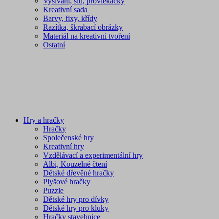
Vyšívání, šití, provlékačky
Kreativní sada
Barvy, fixy, křídy
Razítka, škrabací obrázky
Materiál na kreativní tvoření
Ostatní
Hry a hračky
Hračky
Společenské hry
Kreativní hry
Vzdělávací a experimentální hry
Albi, Kouzelné čtení
Dětské dřevěné hračky
Plyšové hračky
Puzzle
Dětské hry pro dívky
Dětské hry pro kluky
Hračky stavebnice