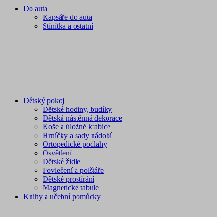
Do auta
Kapsáře do auta
Stínítka a ostatní
Dětský pokoj
Dětské hodiny, budíky
Dětská nástěnná dekorace
Koše a úložné krabice
Hrníčky a sady nádobí
Ortopedické podlahy
Osvětlení
Dětské židle
Povlečení a polštáře
Dětské prostírání
Magnetické tabule
Knihy a učební pomůcky