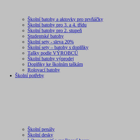
Školní batohy a aktovky pro prvňáčky
Školní batohy pro 3. a 4. třídu
Školní batohy pro 2. stupeň
Studentské batohy
Školní sety - sleva 20%
Školní sety – batohy s doplňky
Tašky podle VÝROBCŮ
Školní batohy výprodej
Doplňky ke školním taškám
Rolovací batohy
Školní potřeby
Školní penály
Školní desky