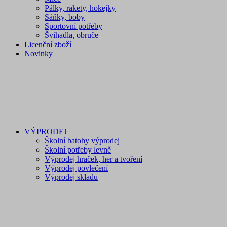
Pálky, rakety, hokejky
Sáňky, boby
Sportovní potřeby
Švihadla, obruče
Licenční zboží
Novinky
VÝPRODEJ
Školní batohy výprodej
Školní potřeby levně
Výprodej hraček, her a tvoření
Výprodej povlečení
Výprodej skladu