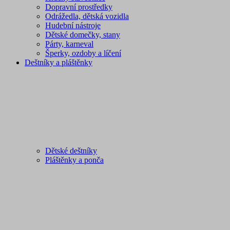
Dopravní prostředky
Odrážedla, dětská vozidla
Hudební nástroje
Dětské domečky, stany
Párty, karneval
Šperky, ozdoby a líčení
Deštníky a pláštěnky
Dětské deštníky
Pláštěnky a ponča