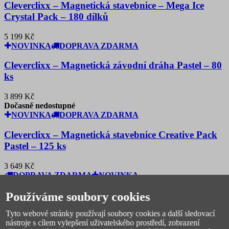
Cleverclixx – Magnetická stavebnice – Mega Ice
Crystal Pack – 180 dílků
5 199 Kč
NOVINKA
DOPRAVA ZDARMA
Cleverclixx – Magnetická závodní dráha Pastel – 80
ks
3 899 Kč
Dočasně nedostupné
NOVINKA
DOPRAVA ZDARMA
Cleverclixx – Magnetická stavebnice Creative Pack
Pastel – 125 ks
3 649 Kč
DOPRAVA ZDARMA
NOVINKA
Školní aktovka Stil Smile Formula - 9dílný set
Používáme soubory cookies
Tyto webové stránky používají soubory cookies a další sledovací
3 399 Kč
nástroje s cílem vylepšení uživatelského prostředí, zobrazení
Dočasně nedostupné