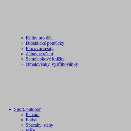
Knihy pro děti
Didaktické pomůcky
Pracovní sešity
Zábavné učení
Samolepkové knížky
Omalovánky, vystřihovánky
Sport, outdoor
Plavání
Fotbal
Spacáky, stany
Míče