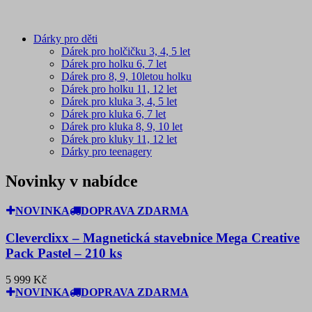
Dárky pro děti
Dárek pro holčičku 3, 4, 5 let
Dárek pro holku 6, 7 let
Dárek pro 8, 9, 10letou holku
Dárek pro holku 11, 12 let
Dárek pro kluka 3, 4, 5 let
Dárek pro kluka 6, 7 let
Dárek pro kluka 8, 9, 10 let
Dárek pro kluky 11, 12 let
Dárky pro teenagery
Novinky v nabídce
NOVINKA
DOPRAVA ZDARMA
Cleverclixx – Magnetická stavebnice Mega Creative
Pack Pastel – 210 ks
5 999 Kč
NOVINKA
DOPRAVA ZDARMA