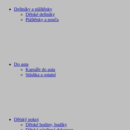
Deštníky a pláštěnky
Dětské deštníky
Pláštěnky a ponča
Do auta
Kapsáře do auta
Stínítka a ostatní
Dětský pokoj
Dětské hodiny, budíky
Dětská nástěnná dekorace