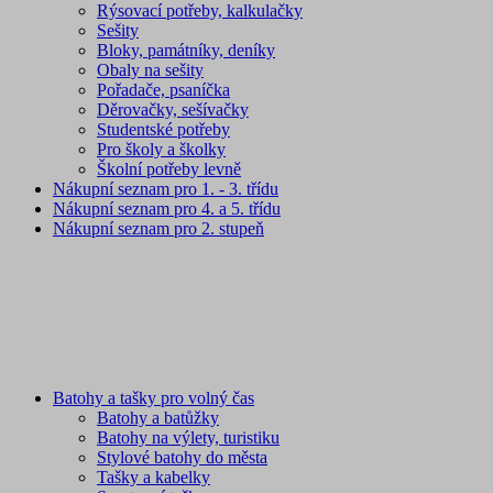
Rýsovací potřeby, kalkulačky
Sešity
Bloky, památníky, deníky
Obaly na sešity
Pořadače, psaníčka
Děrovačky, sešívačky
Studentské potřeby
Pro školy a školky
Školní potřeby levně
Nákupní seznam pro 1. - 3. třídu
Nákupní seznam pro 4. a 5. třídu
Nákupní seznam pro 2. stupeň
Batohy a tašky pro volný čas
Batohy a batůžky
Batohy na výlety, turistiku
Stylové batohy do města
Tašky a kabelky