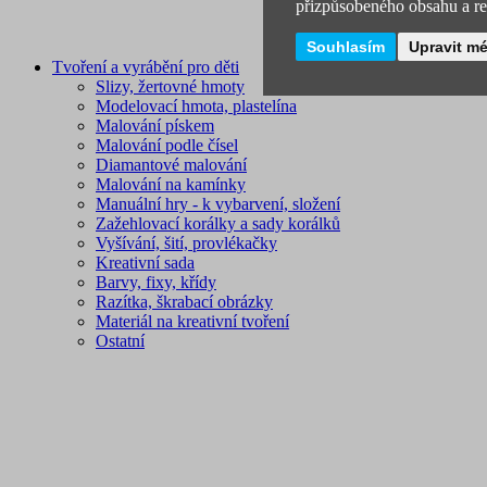
přizpůsobeného obsahu a rek
Souhlasím
Upravit m
Tvoření a vyrábění pro děti
Slizy, žertovné hmoty
Modelovací hmota, plastelína
Malování pískem
Malování podle čísel
Diamantové malování
Malování na kamínky
Manuální hry - k vybarvení, složení
Zažehlovací korálky a sady korálků
Vyšívání, šití, provlékačky
Kreativní sada
Barvy, fixy, křídy
Razítka, škrabací obrázky
Materiál na kreativní tvoření
Ostatní