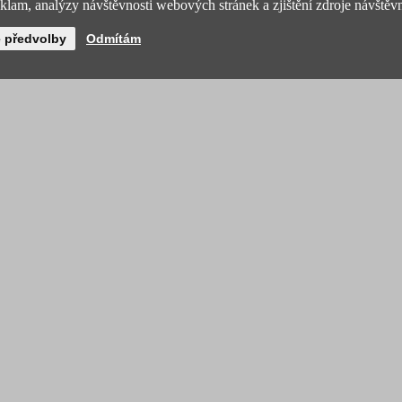
lam, analýzy návštěvnosti webových stránek a zjištění zdroje návštěvn
é předvolby
Odmítám