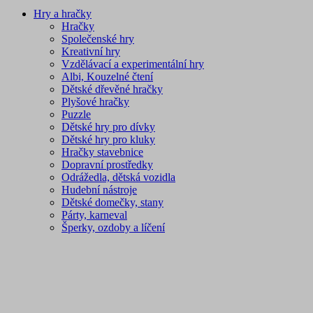
Hry a hračky
Hračky
Společenské hry
Kreativní hry
Vzdělávací a experimentální hry
Albi, Kouzelné čtení
Dětské dřevěné hračky
Plyšové hračky
Puzzle
Dětské hry pro dívky
Dětské hry pro kluky
Hračky stavebnice
Dopravní prostředky
Odrážedla, dětská vozidla
Hudební nástroje
Dětské domečky, stany
Párty, karneval
Šperky, ozdoby a líčení