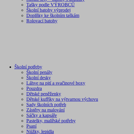
Tašky podle VÝROBCŮ
Školní batohy výprodej
Doplňky ke školním taškám
Rolovací batohy
Školní potřeby
Školní penály
Školní desky
Láhve na pití a svačinové boxy
Pouzdra
Dětské peněženky
Dětské kufříky na výtvarnou výchovu
Sady školních potřeb
Zástěry na malování
Sáčky a kapsáře
Pastelky, malířské potřeby
Psaní
Nůžky, lepidla