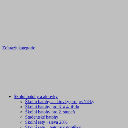
Zobrazit kategorie
Školní batohy a aktovky
Školní batohy a aktovky pro prvňáčky
Školní batohy pro 3. a 4. třídu
Školní batohy pro 2. stupeň
Studentské batohy
Školní sety - sleva 20%
Školní sety – batohy s doplňky