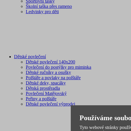
Sportovní tašky
Školní taška přes rameno
Ledvinky pro děti
Dětské povlečení
Dětské povlečení 140x200
Povlečení do postýlky pro miminka
Dětské ručníky a osušky
Polštáře a povlaky na polštáře
Dětské deky, spacáky
Dětská prostěradla
Povlečení Matějovský
Peřiny a polštáře
Dětské povlečení výprodej
Používáme soubo
Tyto webové stránky používa