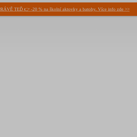
RÁVĚ TEĎ 👉 -20 % na školní aktovky a batohy. Více info zde >>