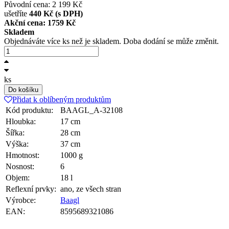
Původní cena: 2 199 Kč
ušetříte
440 Kč (s DPH)
Akční cena: 1759
Kč
Skladem
Objednáváte více ks než je skladem. Doba dodání se může změnit.
ks
Do košíku
Přidat k oblíbeným produktům
Kód produktu:
BAAGL_A-32108
Hloubka:
17 cm
Šířka:
28 cm
Výška:
37 cm
Hmotnost:
1000 g
Nosnost:
6
Objem:
18 l
Reflexní prvky:
ano, ze všech stran
Výrobce:
Baagl
EAN:
8595689321086