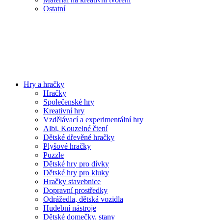
Ostatní
Hry a hračky
Hračky
Společenské hry
Kreativní hry
Vzdělávací a experimentální hry
Albi, Kouzelné čtení
Dětské dřevěné hračky
Plyšové hračky
Puzzle
Dětské hry pro dívky
Dětské hry pro kluky
Hračky stavebnice
Dopravní prostředky
Odrážedla, dětská vozidla
Hudební nástroje
Dětské domečky, stany