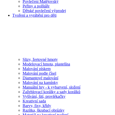
Povlečení Matějovský
Peřiny a polštáře
Dětské povlečení výprodej
Tvoření a vyrábění pro děti
Slizy, žertovné hmoty
Modelovací hmota, plastelína
Malování pískem
Malování podle čísel
Diamantové malování
Malování na kamínky
Manuální hry - k vybarvení, složení
Zažehlovací korálky a sady korálků
Vyšívání, šití, provlékačky
Kreativní sada
Barvy, fixy, křídy
Razítka, škrabací obrázky
Materiál na kreativní tvoření