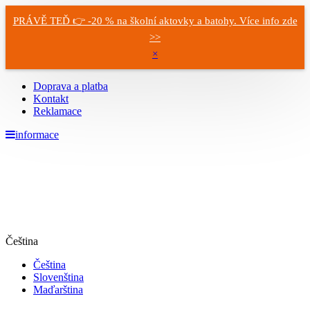
PRÁVĚ TEĎ 👉 -20 % na školní aktovky a batohy. Více info zde
>>
×
Doprava a platba
Kontakt
Reklamace
informace
Čeština
Čeština
Slovenština
Maďarština