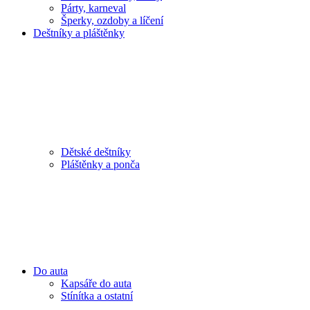
Párty, karneval
Šperky, ozdoby a líčení
Deštníky a pláštěnky
Dětské deštníky
Pláštěnky a ponča
Do auta
Kapsáře do auta
Stínítka a ostatní