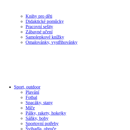
Knihy pro děti
Didaktické pomůcky
Pracovní sešity
Zábavné učení
Samolepkové knížky
Omalovánky, vystřihovánky
Sport, outdoor
Plavání
Fotbal
Spacáky, stany
Míče
Pálky, rakety, hokejky
Sáňky, boby
Sportovní potřeby
Švihadla, obruče