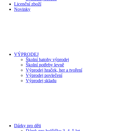
Licenční zboží
Novinky
VÝPRODEJ
Školní batohy výprodej
Školní potřeby levně
Výprodej hraček, her a tvoření
Výprodej povlečení
Výprodej skladu
Dárky pro děti
Dárek pro holčičku 3, 4, 5 let