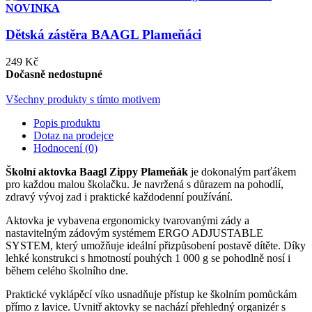
NOVINKA
Dětská zástěra BAAGL Plameňáci
249 Kč
Dočasně nedostupné
Všechny produkty s tímto motivem
Popis produktu
Dotaz na prodejce
Hodnocení (0)
Školní aktovka Baagl Zippy Plameňák
je dokonalým parťákem
pro každou malou školačku. Je navržená s důrazem na pohodlí,
zdravý vývoj zad i praktické každodenní používání.
Aktovka je vybavena ergonomicky tvarovanými zády a
nastavitelným zádovým systémem ERGO ADJUSTABLE
SYSTEM, který umožňuje ideální přizpůsobení postavě dítěte. Díky
lehké konstrukci s hmotností pouhých 1 000 g se pohodlně nosí i
během celého školního dne.
Praktické vyklápěcí víko usnadňuje přístup ke školním pomůckám
přímo z lavice. Uvnitř aktovky se nachází přehledný organizér s