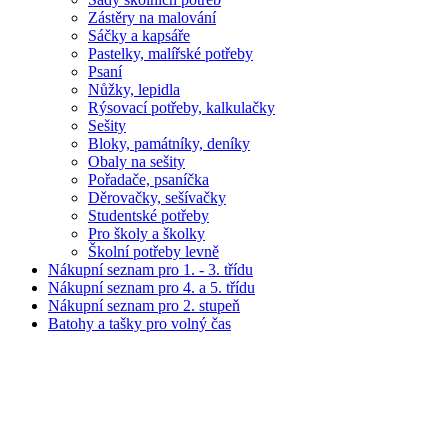
Zástěry na malování
Sáčky a kapsáře
Pastelky, malířské potřeby
Psaní
Nůžky, lepidla
Rýsovací potřeby, kalkulačky
Sešity
Bloky, památníky, deníky
Obaly na sešity
Pořadače, psaníčka
Děrovačky, sešívačky
Studentské potřeby
Pro školy a školky
Školní potřeby levně
Nákupní seznam pro 1. - 3. třídu
Nákupní seznam pro 4. a 5. třídu
Nákupní seznam pro 2. stupeň
Batohy a tašky pro volný čas