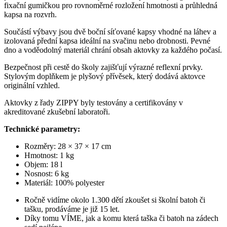
fixační gumičkou pro rovnoměrné rozložení hmotnosti a průhledná
kapsa na rozvrh.
Součástí výbavy jsou dvě boční síťované kapsy vhodné na láhev a
izolovaná přední kapsa ideální na svačinu nebo drobnosti. Pevné
dno a voděodolný materiál chrání obsah aktovky za každého počasí.
Bezpečnost při cestě do školy zajišťují výrazné reflexní prvky.
Stylovým doplňkem je plyšový přívěsek, který dodává aktovce
originální vzhled.
Aktovky z řady ZIPPY byly testovány a certifikovány v
akreditované zkušební laboratoři.
Technické parametry:
Rozměry: 28 × 37 × 17 cm
Hmotnost: 1 kg
Objem: 18 l
Nosnost: 6 kg
Materiál: 100% polyester
Ročně vidíme okolo 1.300 dětí zkoušet si školní batoh či
tašku, prodáváme je již 15 let.
Díky tomu VÍME, jak a komu která taška či batoh na zádech