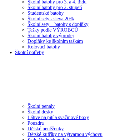
Školní batohy pro 3. a 4. třídu
Školní batohy pro 2. stupeň
Studentské batohy
Školní sety - sleva 20%
Školní sety – batohy s doplňky
Tašky podle VÝROBCŮ
Školní batohy výprodej
Doplňky ke školním taškám
Rolovací batohy
Školní potřeby
Školní penály
Školní desky
Láhve na pití a svačinové boxy
Pouzdra
Dětské peněženky
Dětské kufříky na výtvarnou výchovu
Sady školních potřeb