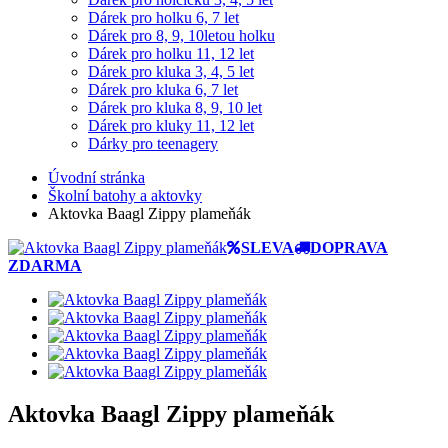
Dárek pro holku 6, 7 let
Dárek pro 8, 9, 10letou holku
Dárek pro holku 11, 12 let
Dárek pro kluka 3, 4, 5 let
Dárek pro kluka 6, 7 let
Dárek pro kluka 8, 9, 10 let
Dárek pro kluky 11, 12 let
Dárky pro teenagery
Úvodní stránka
Školní batohy a aktovky
Aktovka Baagl Zippy plameňák
SLEVA
DOPRAVA
ZDARMA
Aktovka Baagl Zippy plameňák