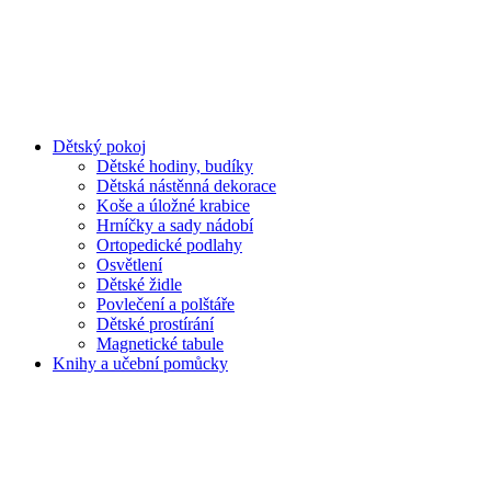
Dětský pokoj
Dětské hodiny, budíky
Dětská nástěnná dekorace
Koše a úložné krabice
Hrníčky a sady nádobí
Ortopedické podlahy
Osvětlení
Dětské židle
Povlečení a polštáře
Dětské prostírání
Magnetické tabule
Knihy a učební pomůcky