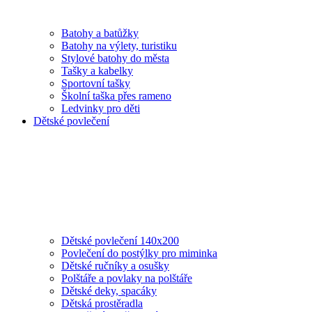
Batohy a batůžky
Batohy na výlety, turistiku
Stylové batohy do města
Tašky a kabelky
Sportovní tašky
Školní taška přes rameno
Ledvinky pro děti
Dětské povlečení
Dětské povlečení 140x200
Povlečení do postýlky pro miminka
Dětské ručníky a osušky
Polštáře a povlaky na polštáře
Dětské deky, spacáky
Dětská prostěradla