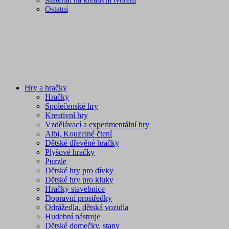
Ostatní
Hry a hračky
Hračky
Společenské hry
Kreativní hry
Vzdělávací a experimentální hry
Albi, Kouzelné čtení
Dětské dřevěné hračky
Plyšové hračky
Puzzle
Dětské hry pro dívky
Dětské hry pro kluky
Hračky stavebnice
Dopravní prostředky
Odrážedla, dětská vozidla
Hudební nástroje
Dětské domečky, stany