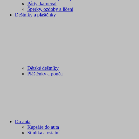
Párty, karneval
Šperky, ozdoby a líčení
Deštníky a pláštěnky
Dětské deštníky
Pláštěnky a ponča
Do auta
Kapsáře do auta
Stínítka a ostatní