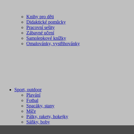
Knihy pro děti
Didaktické pomůcky
Pracovní sešity
Zábavné učení
Samolepkové knížky
Omalovánky, vystřihovánky
Sport, outdoor
Plavání
Fotbal
Spacáky, stany
Míče
Pálky, rakety, hokejky
Sáňky, boby
Sportovní potřeby
Švihadla, obruče