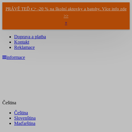
PRÁVĚ TEĎ 👉 -20 % na školní aktovky a batohy. Více info zde
>>
×
Doprava a platba
Kontakt
Reklamace
informace
Čeština
Čeština
Slovenština
Maďarština