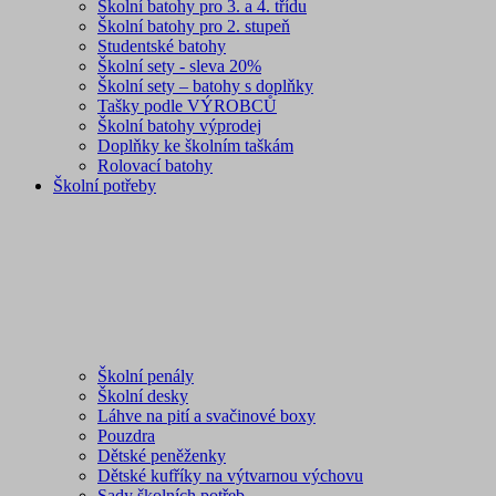
Školní batohy pro 3. a 4. třídu
Školní batohy pro 2. stupeň
Studentské batohy
Školní sety - sleva 20%
Školní sety – batohy s doplňky
Tašky podle VÝROBCŮ
Školní batohy výprodej
Doplňky ke školním taškám
Rolovací batohy
Školní potřeby
Školní penály
Školní desky
Láhve na pití a svačinové boxy
Pouzdra
Dětské peněženky
Dětské kufříky na výtvarnou výchovu
Sady školních potřeb