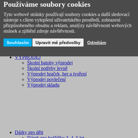
Používáme soubory cookies
Licenční zboží
Novinky
Tyto webové stránky používají soubory cookies a další sledovací
nástroje s cílem vylepšení uživatelského prostředí, zobrazení
přizpůsobeného obsahu a reklam, analýzy návštěvnosti webových
stránek a zjištění zdroje návštěvnosti.
Souhlasím
Upravit mé předvolby
Odmítám
VÝPRODEJ
Školní batohy výprodej
Školní potřeby levně
Výprodej hraček, her a tvoření
Výprodej povlečení
Výprodej skladu
Dárky pro děti
Dárek pro holčičku 3, 4, 5 let