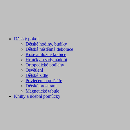
Dětský pokoj
Dětské hodiny, budíky
Dětská nástěnná dekorace
Koše a úložné krabice
Hrníčky a sady nádobí
Ortopedické podlahy
Osvětlení
Dětské židle
Povlečení a polštáře
Dětské prostírání
Magnetické tabule
Knihy a učební pomůcky