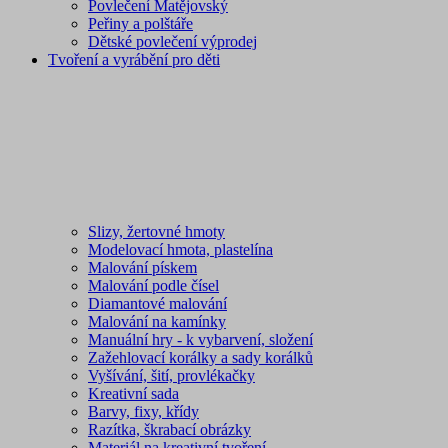
Povlečení Matějovský
Peřiny a polštáře
Dětské povlečení výprodej
Tvoření a vyrábění pro děti
Slizy, žertovné hmoty
Modelovací hmota, plastelína
Malování pískem
Malování podle čísel
Diamantové malování
Malování na kamínky
Manuální hry - k vybarvení, složení
Zažehlovací korálky a sady korálků
Vyšívání, šití, provlékačky
Kreativní sada
Barvy, fixy, křídy
Razítka, škrabací obrázky
Materiál na kreativní tvoření