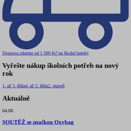
Doprava zdarma od 1 500 Kč na školní batohy
Vyřešte nákup školních potřeb na nový
rok
1. až 3. třída
4. až 5. třída
2. stupeň
Aktuálně
04.08.
SOUTĚŽ se značkou Oxybag