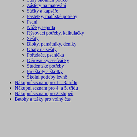
Zástěry na malování
Sáčky a kapsáře
Pastelky, malířské potřeby
Psaní
Nůžky, lepidla
Rýsovací potřeby, kalkulačky
Sešity
Bloky, památníky, deníky
Obaly na sešity
Pořadače, psaníčka
Děrovačky, sešívačky
Studentské potřeby
Pro školy a školky
Školní potřeby levně
Nákupní seznam pro 1. - 3. třídu
Nákupní seznam pro 4. a 5. třídu
Nákupní seznam pro 2. stupeň
Batohy a tašky pro volný čas