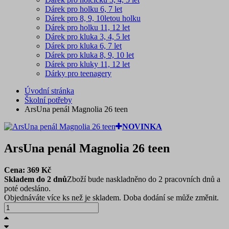
Dárek pro holku 6, 7 let
Dárek pro 8, 9, 10letou holku
Dárek pro holku 11, 12 let
Dárek pro kluka 3, 4, 5 let
Dárek pro kluka 6, 7 let
Dárek pro kluka 8, 9, 10 let
Dárek pro kluky 11, 12 let
Dárky pro teenagery
Úvodní stránka
Školní potřeby
ArsUna penál Magnolia 26 teen
NOVINKA
ArsUna penál Magnolia 26 teen
Cena:
369
Kč
Skladem do 2 dnů
Zboží bude naskladněno do 2 pracovních dnů a
poté odesláno.
Objednáváte více ks než je skladem. Doba dodání se může změnit.