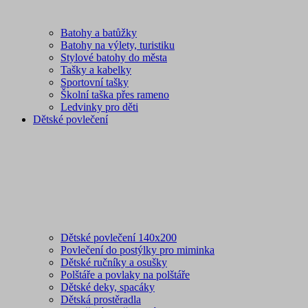
Batohy a batůžky
Batohy na výlety, turistiku
Stylové batohy do města
Tašky a kabelky
Sportovní tašky
Školní taška přes rameno
Ledvinky pro děti
Dětské povlečení
Dětské povlečení 140x200
Povlečení do postýlky pro miminka
Dětské ručníky a osušky
Polštáře a povlaky na polštáře
Dětské deky, spacáky
Dětská prostěradla