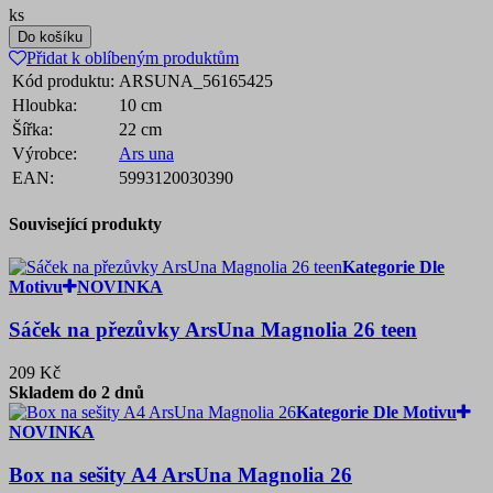
ks
Do košíku
Přidat k oblíbeným produktům
Kód produktu:
ARSUNA_56165425
Hloubka:
10 cm
Šířka:
22 cm
Výrobce:
Ars una
EAN:
5993120030390
Související produkty
Kategorie Dle
Motivu
NOVINKA
Sáček na přezůvky ArsUna Magnolia 26 teen
209 Kč
Skladem do 2 dnů
Kategorie Dle Motivu
NOVINKA
Box na sešity A4 ArsUna Magnolia 26