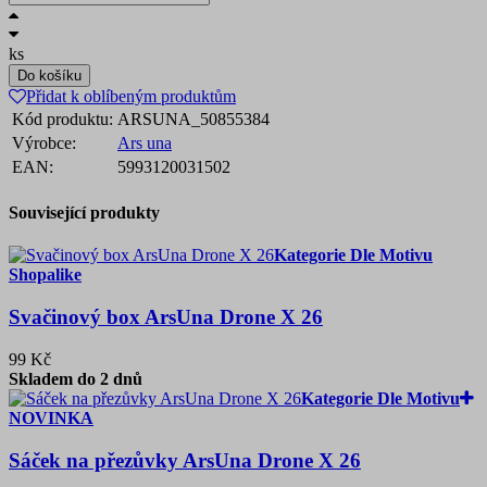
ks
Do košíku
Přidat k oblíbeným produktům
Kód produktu:
ARSUNA_50855384
Výrobce:
Ars una
EAN:
5993120031502
Související produkty
Kategorie Dle Motivu
Shopalike
Svačinový box ArsUna Drone X 26
99 Kč
Skladem do 2 dnů
Kategorie Dle Motivu
NOVINKA
Sáček na přezůvky ArsUna Drone X 26