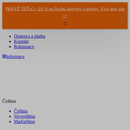
PRÁVĚ TEĎ 👉 -20 % na školní aktovky a batohy. Více info zde
>>
×
Doprava a platba
Kontakt
Reklamace
informace
Čeština
Čeština
Slovenština
Maďarština