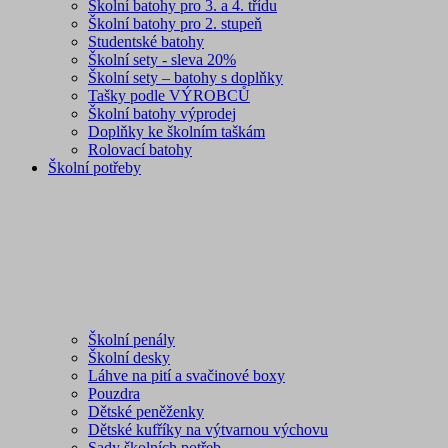
Školní batohy pro 3. a 4. třídu
Školní batohy pro 2. stupeň
Studentské batohy
Školní sety - sleva 20%
Školní sety – batohy s doplňky
Tašky podle VÝROBCŮ
Školní batohy výprodej
Doplňky ke školním taškám
Rolovací batohy
Školní potřeby
Školní penály
Školní desky
Láhve na pití a svačinové boxy
Pouzdra
Dětské peněženky
Dětské kufříky na výtvarnou výchovu
Sady školních potřeb