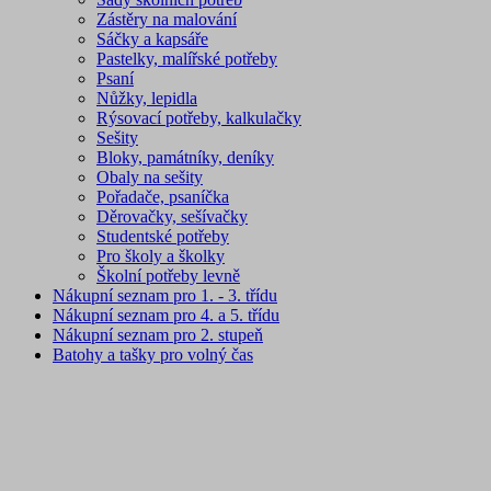
Zástěry na malování
Sáčky a kapsáře
Pastelky, malířské potřeby
Psaní
Nůžky, lepidla
Rýsovací potřeby, kalkulačky
Sešity
Bloky, památníky, deníky
Obaly na sešity
Pořadače, psaníčka
Děrovačky, sešívačky
Studentské potřeby
Pro školy a školky
Školní potřeby levně
Nákupní seznam pro 1. - 3. třídu
Nákupní seznam pro 4. a 5. třídu
Nákupní seznam pro 2. stupeň
Batohy a tašky pro volný čas