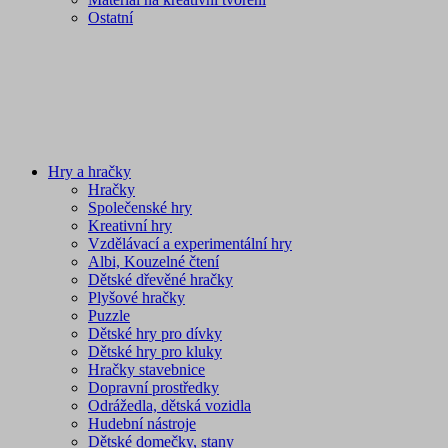
Ostatní
Hry a hračky
Hračky
Společenské hry
Kreativní hry
Vzdělávací a experimentální hry
Albi, Kouzelné čtení
Dětské dřevěné hračky
Plyšové hračky
Puzzle
Dětské hry pro dívky
Dětské hry pro kluky
Hračky stavebnice
Dopravní prostředky
Odrážedla, dětská vozidla
Hudební nástroje
Dětské domečky, stany