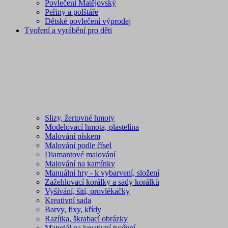
Povlečení Matějovský
Peřiny a polštáře
Dětské povlečení výprodej
Tvoření a vyrábění pro děti
Slizy, žertovné hmoty
Modelovací hmota, plastelína
Malování pískem
Malování podle čísel
Diamantové malování
Malování na kamínky
Manuální hry - k vybarvení, složení
Zažehlovací korálky a sady korálků
Vyšívání, šití, provlékačky
Kreativní sada
Barvy, fixy, křídy
Razítka, škrabací obrázky
Materiál na kreativní tvoření