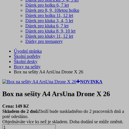
Dárek pro holku 6, 7 let
Dárek pro 8, 9, 10letou holku
Dárek pro holku 11, 12 let
Dárek pro kluka 3, 4, 5 let
Dárek pro kluka 6, 7 let
Dárek pro kluka 8, 9, 10 let
Dárek pro kluky 11, 12 let
Dárky pro teenagery
Úvodní stránka
Školní potřeby
Školní desky
Boxy na sešity
Box na sešity A4 ArsUna Drone X 26
NOVINKA
Box na sešity A4 ArsUna Drone X 26
Cena:
149
Kč
Skladem do 2 dnů
Zboží bude naskladněno do 2 pracovních dnů a
poté odesláno.
Objednáváte více ks než je skladem. Doba dodání se může změnit.