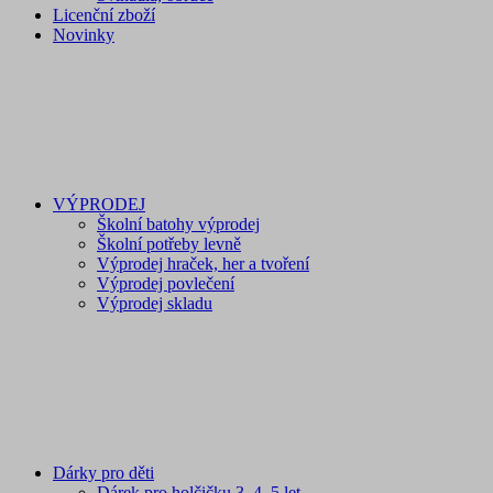
Licenční zboží
Novinky
VÝPRODEJ
Školní batohy výprodej
Školní potřeby levně
Výprodej hraček, her a tvoření
Výprodej povlečení
Výprodej skladu
Dárky pro děti
Dárek pro holčičku 3, 4, 5 let