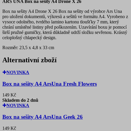
ARS UNA Box na sešity A4 Drone X 26
Box na sešity A4 Drone X 26 Box na sešity od výrobce Ars Una
pro uložení dokumentů, výkresů a sešitů ve formátu A4. Vyrobeno z
vysoce odolného, tvrdého lamino kartonu tloušťky 7 mm, který
chrání umístěné listiny před poškozením. Uzavírání boxu je pomocí
širší pružné gumičky, která důkladně udrží složku sevřenou. Krásný
celoplošný chlapecký design.
Rozměr: 23,5 x 4,8 x 33 cm
Alternativní zboží
NOVINKA
Box na sešity A4 ArsUna Fresh Flowers
149 Kč
Skladem do 2 dnů
NOVINKA
Box na sešity A4 ArsUna Geek 26
149 Kč