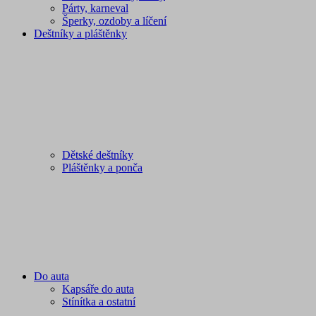
Párty, karneval
Šperky, ozdoby a líčení
Deštníky a pláštěnky
Dětské deštníky
Pláštěnky a ponča
Do auta
Kapsáře do auta
Stínítka a ostatní