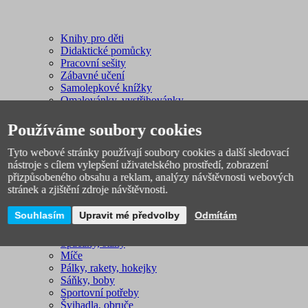
Knihy pro děti
Didaktické pomůcky
Pracovní sešity
Zábavné učení
Samolepkové knížky
Omalovánky, vystřihovánky
Používáme soubory cookies
Tyto webové stránky používají soubory cookies a další sledovací
nástroje s cílem vylepšení uživatelského prostředí, zobrazení
přizpůsobeného obsahu a reklam, analýzy návštěvnosti webových
stránek a zjištění zdroje návštěvnosti.
Sport, outdoor
Souhlasím
Upravit mé předvolby
Odmítám
Plavání
Fotbal
Spacáky, stany
Míče
Pálky, rakety, hokejky
Sáňky, boby
Sportovní potřeby
Švihadla, obruče