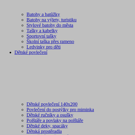
Batohy a batůžky
Batohy na výlety, turistiku
Stylové batohy do města
Tašky a kabelky
Sportovní tašky
Školní taška přes rameno
Ledvinky pro děti
Dětské povlečení
Dětské povlečení 140x200
Povlečení do postýlky pro miminka
Dětské ručníky a osušky
Polštáře a povlaky na polštáře
Dětské deky, spacáky
Dětská prostěradla