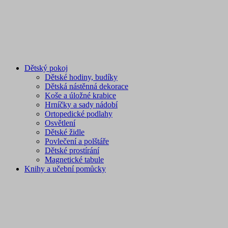
Dětský pokoj
Dětské hodiny, budíky
Dětská nástěnná dekorace
Koše a úložné krabice
Hrníčky a sady nádobí
Ortopedické podlahy
Osvětlení
Dětské židle
Povlečení a polštáře
Dětské prostírání
Magnetické tabule
Knihy a učební pomůcky