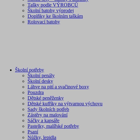
Tašky podle VÝROBCŮ
Školní batohy výprodej
Doplňky ke školním taškám
Rolovací batohy
Školní potřeby
Školní penály
Školní desky
Láhve na pití a svačinové boxy
Pouzdra
Dětské peněženky
Dětské kufříky na výtvarnou výchovu
Sady školních potřeb
Zástěry na malování
Sáčky a kapsáře
Pastelky, malířské potřeby
Psaní
Nůžky, lepidla