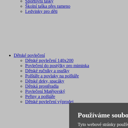
Sportovní tašky
Školní taška přes rameno
Ledvinky pro děti
Dětské povlečení
Dětské povlečení 140x200
Povlečení do postýlky pro miminka
Dětské ručníky a osušky
Polštáře a povlaky na polštáře
Dětské deky, spacáky
Dětská prostěradla
Povlečení Matějovský
Peřiny a polštáře
Dětské povlečení výprodej
Používáme soubo
Tyto webové stránky používa