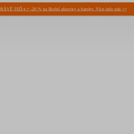
RÁVĚ TEĎ 👉 -20 % na školní aktovky a batohy. Více info zde >>