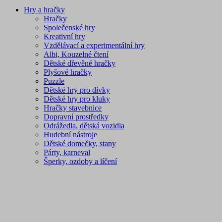
Hry a hračky
Hračky
Společenské hry
Kreativní hry
Vzdělávací a experimentální hry
Albi, Kouzelné čtení
Dětské dřevěné hračky
Plyšové hračky
Puzzle
Dětské hry pro dívky
Dětské hry pro kluky
Hračky stavebnice
Dopravní prostředky
Odrážedla, dětská vozidla
Hudební nástroje
Dětské domečky, stany
Párty, karneval
Šperky, ozdoby a líčení