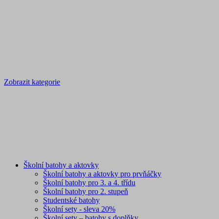
Zobrazit kategorie
Školní batohy a aktovky
Školní batohy a aktovky pro prvňáčky
Školní batohy pro 3. a 4. třídu
Školní batohy pro 2. stupeň
Studentské batohy
Školní sety - sleva 20%
Školní sety – batohy s doplňky