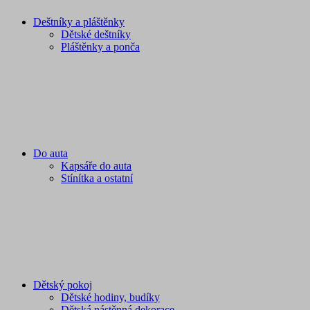
Deštníky a pláštěnky
Dětské deštníky
Pláštěnky a ponča
Do auta
Kapsáře do auta
Stínítka a ostatní
Dětský pokoj
Dětské hodiny, budíky
Dětská nástěnná dekorace