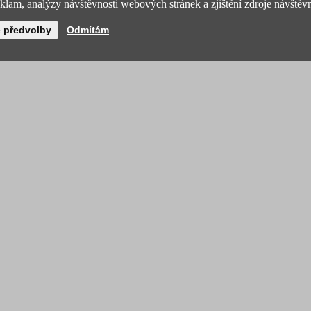
lam, analýzy návštěvnosti webových stránek a zjištění zdroje návštěvn
é předvolby
Odmítám