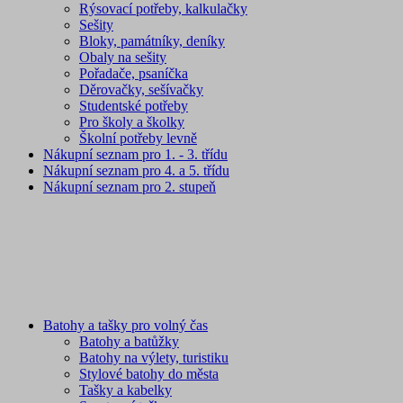
Rýsovací potřeby, kalkulačky
Sešity
Bloky, památníky, deníky
Obaly na sešity
Pořadače, psaníčka
Děrovačky, sešívačky
Studentské potřeby
Pro školy a školky
Školní potřeby levně
Nákupní seznam pro 1. - 3. třídu
Nákupní seznam pro 4. a 5. třídu
Nákupní seznam pro 2. stupeň
Batohy a tašky pro volný čas
Batohy a batůžky
Batohy na výlety, turistiku
Stylové batohy do města
Tašky a kabelky