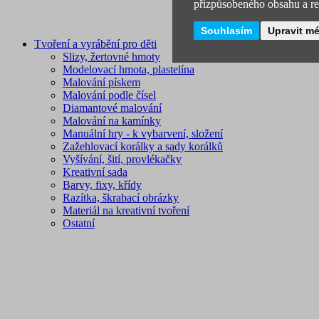
přizpůsobeného obsahu a rek
Souhlasím
Upravit m
Tvoření a vyrábění pro děti
Slizy, žertovné hmoty
Modelovací hmota, plastelína
Malování pískem
Malování podle čísel
Diamantové malování
Malování na kamínky
Manuální hry - k vybarvení, složení
Zažehlovací korálky a sady korálků
Vyšívání, šití, provlékačky
Kreativní sada
Barvy, fixy, křídy
Razítka, škrabací obrázky
Materiál na kreativní tvoření
Ostatní