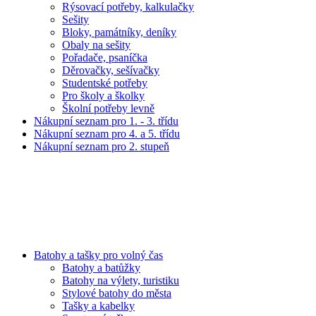
Rýsovací potřeby, kalkulačky
Sešity
Bloky, památníky, deníky
Obaly na sešity
Pořadače, psaníčka
Děrovačky, sešívačky
Studentské potřeby
Pro školy a školky
Školní potřeby levně
Nákupní seznam pro 1. - 3. třídu
Nákupní seznam pro 4. a 5. třídu
Nákupní seznam pro 2. stupeň
Batohy a tašky pro volný čas
Batohy a batůžky
Batohy na výlety, turistiku
Stylové batohy do města
Tašky a kabelky