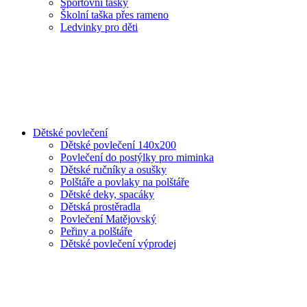
Sportovní tašky
Školní taška přes rameno
Ledvinky pro děti
Dětské povlečení
Dětské povlečení 140x200
Povlečení do postýlky pro miminka
Dětské ručníky a osušky
Polštáře a povlaky na polštáře
Dětské deky, spacáky
Dětská prostěradla
Povlečení Matějovský
Peřiny a polštáře
Dětské povlečení výprodej