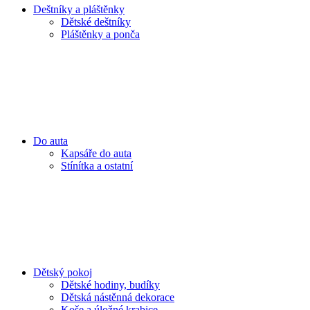
Deštníky a pláštěnky
Dětské deštníky
Pláštěnky a ponča
Do auta
Kapsáře do auta
Stínítka a ostatní
Dětský pokoj
Dětské hodiny, budíky
Dětská nástěnná dekorace
Koše a úložné krabice