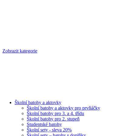
Zobrazit kategorie
Školní batohy a aktovky
Školní batohy a aktovky pro prvňáčky
Školní batohy pro 3. a 4. třídu
Školní batohy pro 2. stupeň
Studentské batohy
Školní sety - sleva 20%
Školní sety – batohy s doplňky