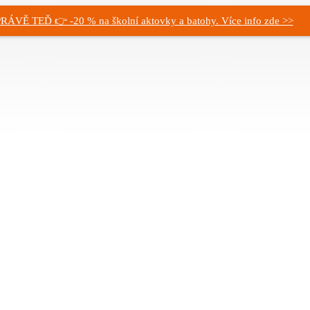
RÁVĚ TEĎ 👉 -20 % na školní aktovky a batohy. Více info zde >>