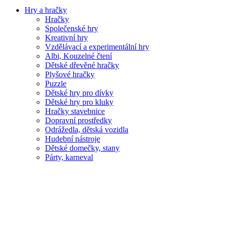
Hry a hračky
Hračky
Společenské hry
Kreativní hry
Vzdělávací a experimentální hry
Albi, Kouzelné čtení
Dětské dřevěné hračky
Plyšové hračky
Puzzle
Dětské hry pro dívky
Dětské hry pro kluky
Hračky stavebnice
Dopravní prostředky
Odrážedla, dětská vozidla
Hudební nástroje
Dětské domečky, stany
Párty, karneval