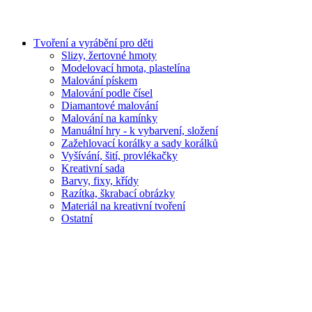
Tvoření a vyrábění pro děti
Slizy, žertovné hmoty
Modelovací hmota, plastelína
Malování pískem
Malování podle čísel
Diamantové malování
Malování na kamínky
Manuální hry - k vybarvení, složení
Zažehlovací korálky a sady korálků
Vyšívání, šití, provlékačky
Kreativní sada
Barvy, fixy, křídy
Razítka, škrabací obrázky
Materiál na kreativní tvoření
Ostatní