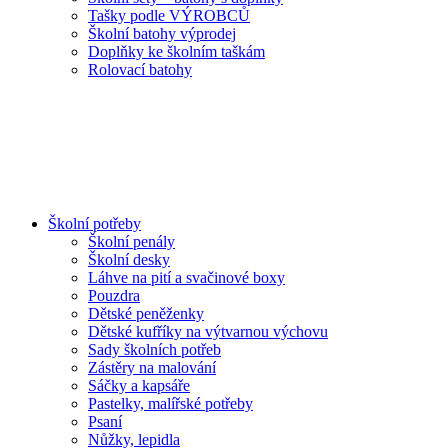
Tašky podle VÝROBCŮ
Školní batohy výprodej
Doplňky ke školním taškám
Rolovací batohy
Školní potřeby
Školní penály
Školní desky
Láhve na pití a svačinové boxy
Pouzdra
Dětské peněženky
Dětské kufříky na výtvarnou výchovu
Sady školních potřeb
Zástěry na malování
Sáčky a kapsáře
Pastelky, malířské potřeby
Psaní
Nůžky, lepidla