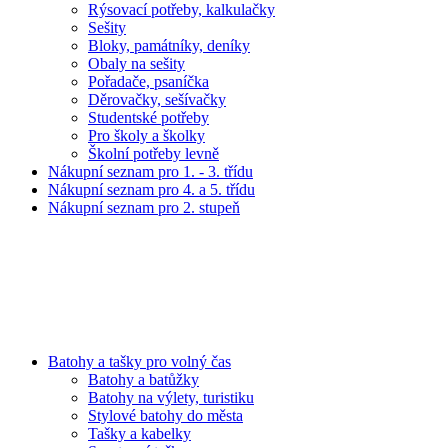
Rýsovací potřeby, kalkulačky
Sešity
Bloky, památníky, deníky
Obaly na sešity
Pořadače, psaníčka
Děrovačky, sešívačky
Studentské potřeby
Pro školy a školky
Školní potřeby levně
Nákupní seznam pro 1. - 3. třídu
Nákupní seznam pro 4. a 5. třídu
Nákupní seznam pro 2. stupeň
Batohy a tašky pro volný čas
Batohy a batůžky
Batohy na výlety, turistiku
Stylové batohy do města
Tašky a kabelky