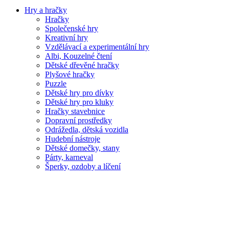
Hry a hračky
Hračky
Společenské hry
Kreativní hry
Vzdělávací a experimentální hry
Albi, Kouzelné čtení
Dětské dřevěné hračky
Plyšové hračky
Puzzle
Dětské hry pro dívky
Dětské hry pro kluky
Hračky stavebnice
Dopravní prostředky
Odrážedla, dětská vozidla
Hudební nástroje
Dětské domečky, stany
Párty, karneval
Šperky, ozdoby a líčení