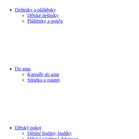
Deštníky a pláštěnky
Dětské deštníky
Pláštěnky a ponča
Do auta
Kapsáře do auta
Stínítka a ostatní
Dětský pokoj
Dětské hodiny, budíky
Dětská nástěnná dekorace