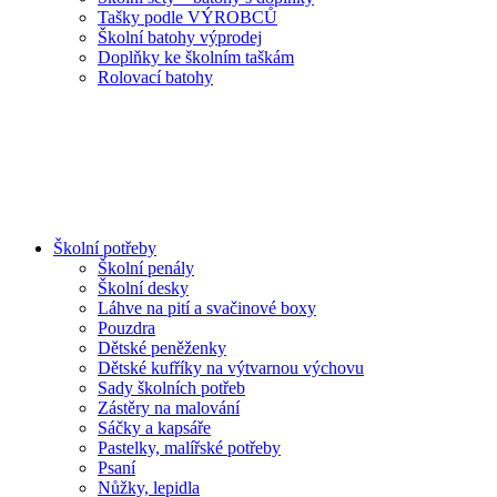
Tašky podle VÝROBCŮ
Školní batohy výprodej
Doplňky ke školním taškám
Rolovací batohy
Školní potřeby
Školní penály
Školní desky
Láhve na pití a svačinové boxy
Pouzdra
Dětské peněženky
Dětské kufříky na výtvarnou výchovu
Sady školních potřeb
Zástěry na malování
Sáčky a kapsáře
Pastelky, malířské potřeby
Psaní
Nůžky, lepidla