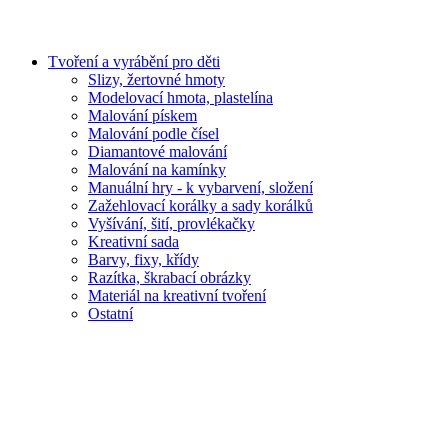
Tvoření a vyrábění pro děti
Slizy, žertovné hmoty
Modelovací hmota, plastelína
Malování pískem
Malování podle čísel
Diamantové malování
Malování na kamínky
Manuální hry - k vybarvení, složení
Zažehlovací korálky a sady korálků
Vyšívání, šití, provlékačky
Kreativní sada
Barvy, fixy, křídy
Razítka, škrabací obrázky
Materiál na kreativní tvoření
Ostatní