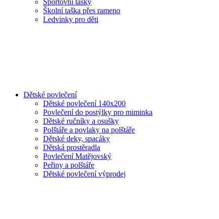
Sportovní tašky
Školní taška přes rameno
Ledvinky pro děti
Dětské povlečení
Dětské povlečení 140x200
Povlečení do postýlky pro miminka
Dětské ručníky a osušky
Polštáře a povlaky na polštáře
Dětské deky, spacáky
Dětská prostěradla
Povlečení Matějovský
Peřiny a polštáře
Dětské povlečení výprodej