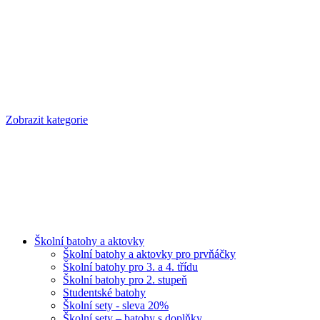
Zobrazit kategorie
Školní batohy a aktovky
Školní batohy a aktovky pro prvňáčky
Školní batohy pro 3. a 4. třídu
Školní batohy pro 2. stupeň
Studentské batohy
Školní sety - sleva 20%
Školní sety – batohy s doplňky