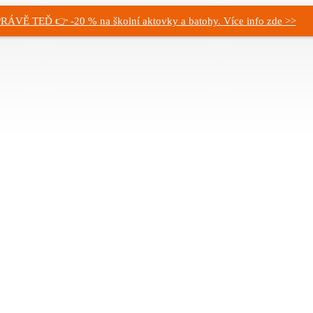
RÁVĚ TEĎ 👉 -20 % na školní aktovky a batohy. Více info zde >>