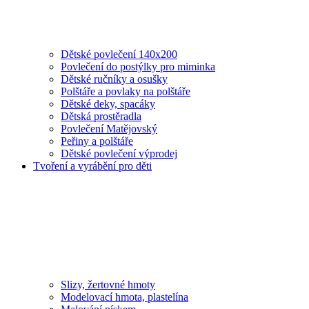
Dětské povlečení 140x200
Povlečení do postýlky pro miminka
Dětské ručníky a osušky
Polštáře a povlaky na polštáře
Dětské deky, spacáky
Dětská prostěradla
Povlečení Matějovský
Peřiny a polštáře
Dětské povlečení výprodej
Tvoření a vyrábění pro děti
Slizy, žertovné hmoty
Modelovací hmota, plastelína