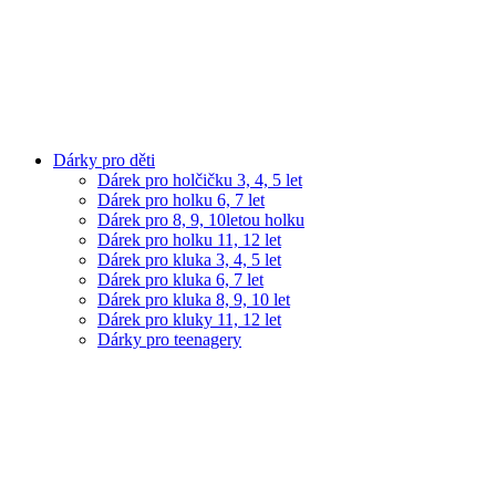
Dárky pro děti
Dárek pro holčičku 3, 4, 5 let
Dárek pro holku 6, 7 let
Dárek pro 8, 9, 10letou holku
Dárek pro holku 11, 12 let
Dárek pro kluka 3, 4, 5 let
Dárek pro kluka 6, 7 let
Dárek pro kluka 8, 9, 10 let
Dárek pro kluky 11, 12 let
Dárky pro teenagery