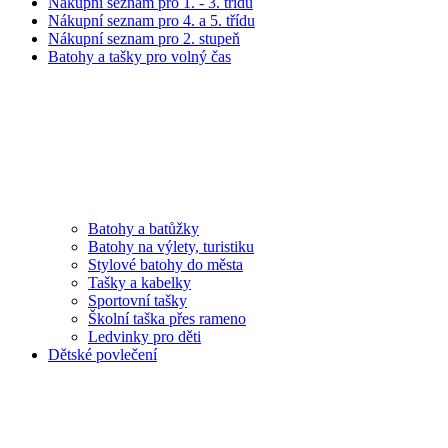
Nákupní seznam pro 1. - 3. třídu
Nákupní seznam pro 4. a 5. třídu
Nákupní seznam pro 2. stupeň
Batohy a tašky pro volný čas
Batohy a batůžky
Batohy na výlety, turistiku
Stylové batohy do města
Tašky a kabelky
Sportovní tašky
Školní taška přes rameno
Ledvinky pro děti
Dětské povlečení