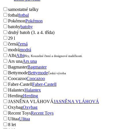
samostatné tašky
fotbal
fotbal
Pokémon
Pokémon
batohy
batohy
druhý batoh (3. a 4. třída)
29 l
černá
černá
modrá
modrá
Albi
Albi
Hry, Kouzelné čtení a designové maličkosti.
Ars una
Ars una
Bagmaster
Bagmaster
Bettymode
Bettymode
Česká výroba
Coocazoo
Coocazoo
Faber-Castell
Faber-Castell
Halantex
Halantex
Herding
Herding
JASNĚNA VLÁHOVÁ
JASNĚNA VLÁHOVÁ
Oxybag
Oxybag
Recent Toys
Recent Toys
Ulitaa
Ulitaa
8 let