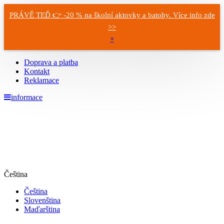
PRÁVĚ TEĎ 👉 -20 % na školní aktovky a batohy. Více info zde
>>
×
Doprava a platba
Kontakt
Reklamace
informace
Čeština
Čeština
Slovenština
Maďarština