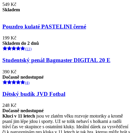
549 Kč
Skladem
Pouzdro kulaté PASTELINI černé
199 Kč
Skladem do 2 dnů
(11)
Studentský penál Bagmaster DIGITAL 20 E
390 Kč
Dočasně nedostupné
(4)
Dětský budík JVD Fotbal
248 Kč
Dočasně nedostupné
Kluci v 11 letech
jsou ve zlatém věku rozvoje motoriky a kromě
psaní jim lépe jdou i sporty. Už se tolik nebaví s holkami a radši
tráví čas ve skupince s ostatními kluky. Ideální dárek za vysvědčení
či k narozeninám pro kluka v 11 letech je tak hra, kterou může hrát s