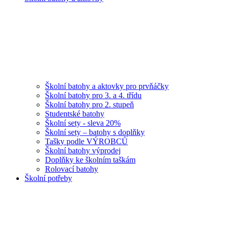
Školní batohy a aktovky pro prvňáčky
Školní batohy pro 3. a 4. třídu
Školní batohy pro 2. stupeň
Studentské batohy
Školní sety - sleva 20%
Školní sety – batohy s doplňky
Tašky podle VÝROBCŮ
Školní batohy výprodej
Doplňky ke školním taškám
Rolovací batohy
Školní potřeby