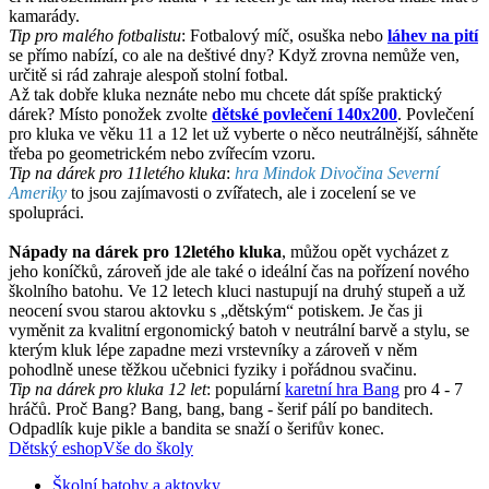
kamarády.
Tip pro malého fotbalistu
: Fotbalový míč, osuška nebo
láhev na pití
se přímo nabízí, co ale na deštivé dny? Když zrovna nemůže ven,
určitě si rád zahraje alespoň stolní fotbal.
Až tak dobře kluka neznáte nebo mu chcete dát spíše praktický
dárek? Místo ponožek zvolte
dětské povlečení 140x200
. Povlečení
pro kluka ve věku 11 a 12 let už vyberte o něco neutrálnější, sáhněte
třeba po geometrickém nebo zvířecím vzoru.
Tip na dárek pro 11letého kluka
:
hra Mindok Divočina Severní
Ameriky
to jsou zajímavosti o zvířatech, ale i zocelení se ve
spolupráci.
Nápady na dárek pro 12letého kluka
, můžou opět vycházet z
jeho koníčků, zároveň jde ale také o ideální čas na pořízení nového
školního batohu. Ve 12 letech kluci nastupují na druhý stupeň a už
neocení svou starou aktovku s „dětským“ potiskem. Je čas ji
vyměnit za kvalitní ergonomický batoh v neutrální barvě a stylu, se
kterým kluk lépe zapadne mezi vrstevníky a zároveň v něm
pohodlně unese těžkou učebnici fyziky i pořádnou svačinu.
Tip na dárek pro kluka 12 let
: populární
karetní hra Bang
pro 4 - 7
hráčů. Proč Bang? Bang, bang, bang - šerif pálí po banditech.
Odpadlík kuje pikle a bandita se snaží o šerifův konec.
Dětský eshop
Vše do školy
Školní batohy a aktovky