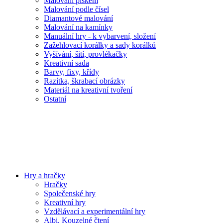
Malování pískem
Malování podle čísel
Diamantové malování
Malování na kamínky
Manuální hry - k vybarvení, složení
Zažehlovací korálky a sady korálků
Vyšívání, šití, provlékačky
Kreativní sada
Barvy, fixy, křídy
Razítka, škrabací obrázky
Materiál na kreativní tvoření
Ostatní
Hry a hračky
Hračky
Společenské hry
Kreativní hry
Vzdělávací a experimentální hry
Albi, Kouzelné čtení