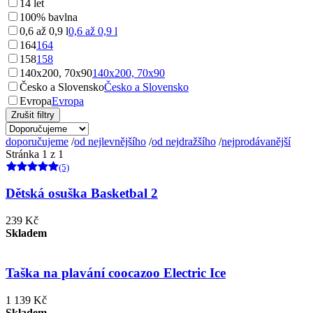
14 let
100% bavlna
0,6 až 0,9 l
0,6 až 0,9 l
164
164
158
158
140x200, 70x90
140x200, 70x90
Česko a Slovensko
Česko a Slovensko
Evropa
Evropa
Zrušit filtry
doporučujeme
/
od nejlevnějšího
/
od nejdražšího
/
nejprodávanější
Stránka 1 z 1
(5)
Dětská osuška Basketbal 2
239 Kč
Skladem
Taška na plavání coocazoo Electric Ice
1 139 Kč
Skladem