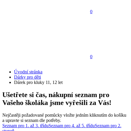
0
0
Úvodní stránka
Dárky pro děti
Dárek pro kluky 11, 12 let
Ušetřete si čas, nákupní seznam pro
Vašeho školáka jsme vyřešili za Vás!
Nejčastěji požadované pomůcky vložte jedním kliknutím do košíku
a upravte si seznam dle potřeby.
Seznam pro 1. až 3. třídu
Seznam pro 4. až 5. třídu
Seznam pro 2.
stupeň