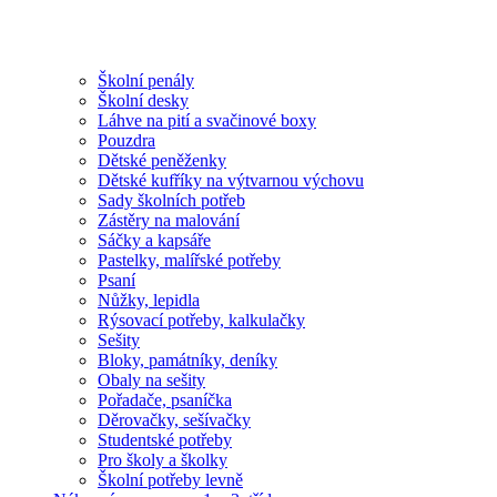
Školní penály
Školní desky
Láhve na pití a svačinové boxy
Pouzdra
Dětské peněženky
Dětské kufříky na výtvarnou výchovu
Sady školních potřeb
Zástěry na malování
Sáčky a kapsáře
Pastelky, malířské potřeby
Psaní
Nůžky, lepidla
Rýsovací potřeby, kalkulačky
Sešity
Bloky, památníky, deníky
Obaly na sešity
Pořadače, psaníčka
Děrovačky, sešívačky
Studentské potřeby
Pro školy a školky
Školní potřeby levně