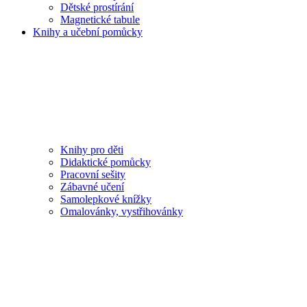
Dětské prostírání
Magnetické tabule
Knihy a učební pomůcky
Knihy pro děti
Didaktické pomůcky
Pracovní sešity
Zábavné učení
Samolepkové knížky
Omalovánky, vystřihovánky