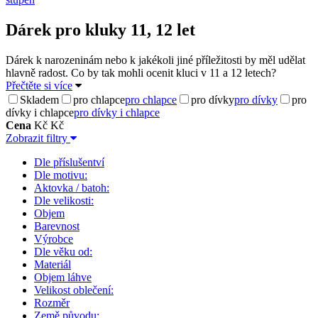
Dárek pro kluky 11, 12 let
Dárek k narozeninám nebo k jakékoli jiné příležitosti by měl udělat
hlavně radost. Co by tak mohli ocenit kluci v 11 a 12 letech?
Přečtěte si více
Skladem
pro chlapce
pro chlapce
pro dívky
pro dívky
pro
dívky i chlapce
pro dívky i chlapce
Cena
Kč
Kč
Zobrazit filtry
Dle příslušentví
Dle motivu:
Aktovka / batoh:
Dle velikosti:
Objem
Barevnost
Výrobce
Dle věku od:
Materiál
Objem láhve
Velikost oblečení:
Rozměr
Země původu: