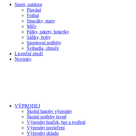
Sport, outdoor
Plavání
Fotbal
Spacáky, stany
Míče
Pálky, rakety, hokejky
Sáňky, boby
Sportovní potřeby
Švihadla, obruče
Licenční zboží
Novinky
VÝPRODEJ
Školní batohy výprodej
Školní potřeby levně
Výprodej hraček, her a tvoření
Výprodej povlečení
Výprodej skladu