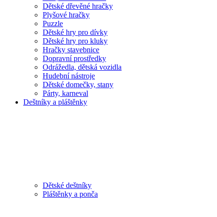
Dětské dřevěné hračky
Plyšové hračky
Puzzle
Dětské hry pro dívky
Dětské hry pro kluky
Hračky stavebnice
Dopravní prostředky
Odrážedla, dětská vozidla
Hudební nástroje
Dětské domečky, stany
Párty, karneval
Deštníky a pláštěnky
Dětské deštníky
Pláštěnky a ponča