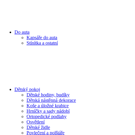
Do auta
Kapsáře do auta
Stínítka a ostatní
Dětský pokoj
Dětské hodiny, budíky
Dětská nástěnná dekorace
Koše a úložné krabice
Hrníčky a sady nádobí
Ortopedické podlahy
Osvětlení
Dětské židle
Povlečení a polštáře