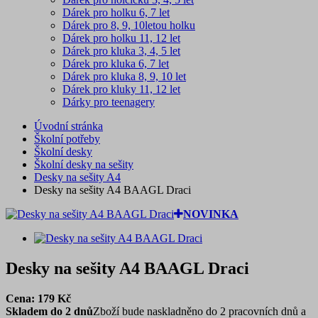
Dárek pro holku 6, 7 let
Dárek pro 8, 9, 10letou holku
Dárek pro holku 11, 12 let
Dárek pro kluka 3, 4, 5 let
Dárek pro kluka 6, 7 let
Dárek pro kluka 8, 9, 10 let
Dárek pro kluky 11, 12 let
Dárky pro teenagery
Úvodní stránka
Školní potřeby
Školní desky
Školní desky na sešity
Desky na sešity A4
Desky na sešity A4 BAAGL Draci
NOVINKA
Desky na sešity A4 BAAGL Draci
Cena:
179
Kč
Skladem do 2 dnů
Zboží bude naskladněno do 2 pracovních dnů a