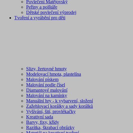
Povlečení Matějovský
Peřiny a polštáře
Dětské povlečení výprodej
Tvoření a vyrábění pro děti
Slizy, žertovné hmoty
Modelovací hmota, plastelína
Malování pískem
Malování podle čísel
Diamantové malování
Malování na kamínky
Manuální hry - k vybarvení, složení
Zažehlovací korálky a sady korálků
Vyšívání, šití, provlékačky
Kreativní sada
Barvy, fixy, křídy
Razítka, škrabací obrázky
Materiál na kreativní tvoření