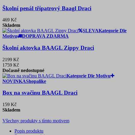
Školní penál třípatrový Baagl Draci
469 Kč
Skladem
SLEVA
Kategorie Dle
Motivu
DOPRAVA ZDARMA
Školní aktovka BAAGL Zippy Draci
2199 Kč
1759 Kč
Dočasně nedostupné
Kategorie Dle Motivu
NOVINKA
Shopalike
Box na svačinu BAAGL Draci
159 Kč
Skladem
Všechny produkty s tímto motivem
Popis produktu