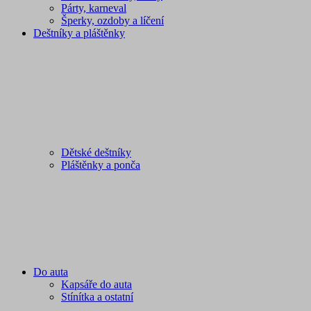
Párty, karneval
Šperky, ozdoby a líčení
Deštníky a pláštěnky
Dětské deštníky
Pláštěnky a ponča
Do auta
Kapsáře do auta
Stínítka a ostatní