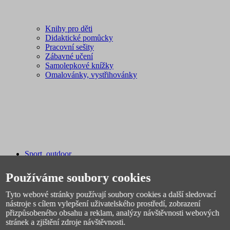
Knihy pro děti
Didaktické pomůcky
Pracovní sešity
Zábavné učení
Samolepkové knížky
Omalovánky, vystřihovánky
Sport, outdoor
Plavání
Fotbal
Používáme soubory cookies
Spacáky, stany
Míče
Tyto webové stránky používají soubory cookies a další sledovací
Pálky, rakety, hokejky
nástroje s cílem vylepšení uživatelského prostředí, zobrazení
Sáňky, boby
přizpůsobeného obsahu a reklam, analýzy návštěvnosti webových
Sportovní potřeby
stránek a zjištění zdroje návštěvnosti.
Švihadla, obruče