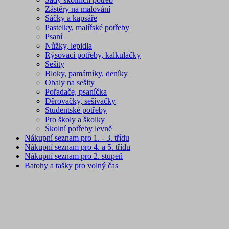
Zástěry na malování
Sáčky a kapsáře
Pastelky, malířské potřeby
Psaní
Nůžky, lepidla
Rýsovací potřeby, kalkulačky
Sešity
Bloky, památníky, deníky
Obaly na sešity
Pořadače, psaníčka
Děrovačky, sešívačky
Studentské potřeby
Pro školy a školky
Školní potřeby levně
Nákupní seznam pro 1. - 3. třídu
Nákupní seznam pro 4. a 5. třídu
Nákupní seznam pro 2. stupeň
Batohy a tašky pro volný čas