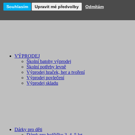
Licenční zboží
Souhlasím
Upravit mé předvolby
Odmítám
Novinky
VÝPRODEJ
Školní batohy výprodej
Školní potřeby levně
Výprodej hraček, her a tvoření
Výprodej povlečení
Výprodej skladu
Dárky pro děti
Dárek pro holčičku 3, 4, 5 let