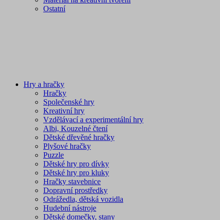
Ostatní
Hry a hračky
Hračky
Společenské hry
Kreativní hry
Vzdělávací a experimentální hry
Albi, Kouzelné čtení
Dětské dřevěné hračky
Plyšové hračky
Puzzle
Dětské hry pro dívky
Dětské hry pro kluky
Hračky stavebnice
Dopravní prostředky
Odrážedla, dětská vozidla
Hudební nástroje
Dětské domečky, stany