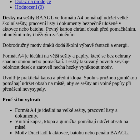
Dotaz na prodejce
Hodnocení (0)
Desky na sešity
BAAGL ve formátu A4 pomáhají udržet velké
školní sešity, pracovní listy i dokumenty bezpečně uložené v
aktovce nebo batohu. Pevný karton chrání obsah před pomačkáním,
ohnutými rohy i běžným zašpiněním.
Dobrodružný motiv draků dodá školní výbavě fantazii a energii.
Formát A4 je ideální na větší sešity a papíry, které se bez ochrany
snadno ohnou nebo pomačkají. Lesklý lakovaný povrch zvyšuje
odolnost desek a zároveň nechá hezky vyniknout motiv.
Uvnitř je praktická kapsa a přední klopa. Spolu s pružnou gumičkou
pomáhají udržet obsah na místě, aby se sešity ani volné papíry při
přenášení nevysypaly.
Proč si ho vybrat:
Formát A4 je ideální na velké sešity, pracovní listy a
dokumenty.
Vnitřní kapsa, klopa a gumička pomáhají udržet obsah na
místě.
Motiv Draci ladí k aktovce, batohu nebo penálu BAAGL.