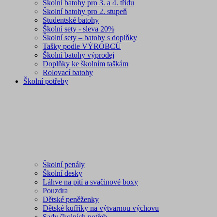
Školní batohy pro 3. a 4. třídu
Školní batohy pro 2. stupeň
Studentské batohy
Školní sety - sleva 20%
Školní sety – batohy s doplňky
Tašky podle VÝROBCŮ
Školní batohy výprodej
Doplňky ke školním taškám
Rolovací batohy
Školní potřeby
Školní penály
Školní desky
Láhve na pití a svačinové boxy
Pouzdra
Dětské peněženky
Dětské kufříky na výtvarnou výchovu
Sady školních potřeb