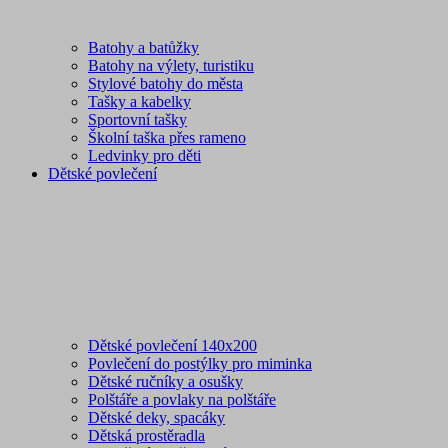
Batohy a batůžky
Batohy na výlety, turistiku
Stylové batohy do města
Tašky a kabelky
Sportovní tašky
Školní taška přes rameno
Ledvinky pro děti
Dětské povlečení
Dětské povlečení 140x200
Povlečení do postýlky pro miminka
Dětské ručníky a osušky
Polštáře a povlaky na polštáře
Dětské deky, spacáky
Dětská prostěradla