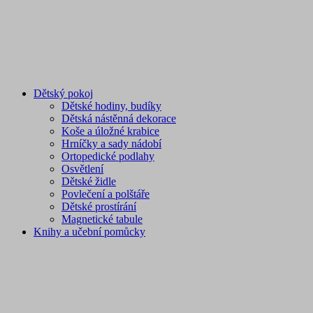
Dětský pokoj
Dětské hodiny, budíky
Dětská nástěnná dekorace
Koše a úložné krabice
Hrníčky a sady nádobí
Ortopedické podlahy
Osvětlení
Dětské židle
Povlečení a polštáře
Dětské prostírání
Magnetické tabule
Knihy a učební pomůcky