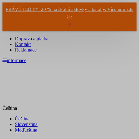
PRÁVĚ TEĎ 👉 -20 % na školní aktovky a batohy. Více info zde
>>
×
Doprava a platba
Kontakt
Reklamace
informace
Čeština
Čeština
Slovenština
Maďarština