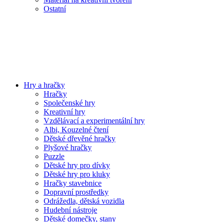
Ostatní
Hry a hračky
Hračky
Společenské hry
Kreativní hry
Vzdělávací a experimentální hry
Albi, Kouzelné čtení
Dětské dřevěné hračky
Plyšové hračky
Puzzle
Dětské hry pro dívky
Dětské hry pro kluky
Hračky stavebnice
Dopravní prostředky
Odrážedla, dětská vozidla
Hudební nástroje
Dětské domečky, stany