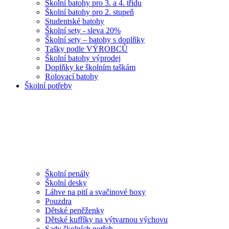
Školní batohy pro 3. a 4. třídu
Školní batohy pro 2. stupeň
Studentské batohy
Školní sety - sleva 20%
Školní sety – batohy s doplňky
Tašky podle VÝROBCŮ
Školní batohy výprodej
Doplňky ke školním taškám
Rolovací batohy
Školní potřeby
Školní penály
Školní desky
Láhve na pití a svačinové boxy
Pouzdra
Dětské peněženky
Dětské kufříky na výtvarnou výchovu
Sady školních potřeb