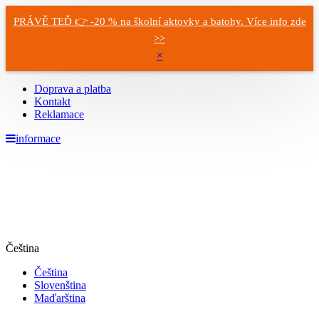
PRÁVĚ TEĎ 👉 -20 % na školní aktovky a batohy. Více info zde
>>
×
Doprava a platba
Kontakt
Reklamace
informace
Čeština
Čeština
Slovenština
Maďarština