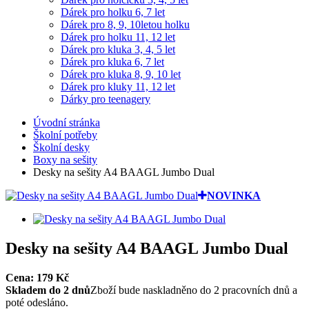
Dárek pro holku 6, 7 let
Dárek pro 8, 9, 10letou holku
Dárek pro holku 11, 12 let
Dárek pro kluka 3, 4, 5 let
Dárek pro kluka 6, 7 let
Dárek pro kluka 8, 9, 10 let
Dárek pro kluky 11, 12 let
Dárky pro teenagery
Úvodní stránka
Školní potřeby
Školní desky
Boxy na sešity
Desky na sešity A4 BAAGL Jumbo Dual
NOVINKA
Desky na sešity A4 BAAGL Jumbo Dual
Cena:
179
Kč
Skladem do 2 dnů
Zboží bude naskladněno do 2 pracovních dnů a
poté odesláno.