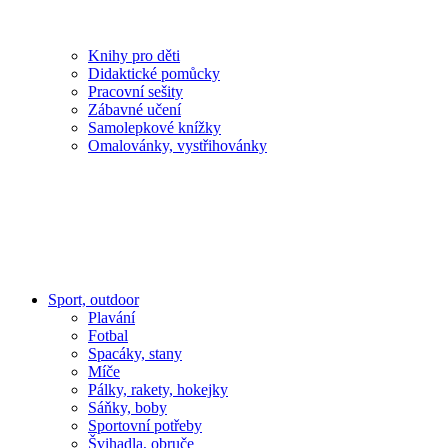
Knihy pro děti
Didaktické pomůcky
Pracovní sešity
Zábavné učení
Samolepkové knížky
Omalovánky, vystřihovánky
Sport, outdoor
Plavání
Fotbal
Spacáky, stany
Míče
Pálky, rakety, hokejky
Sáňky, boby
Sportovní potřeby
Švihadla, obruče