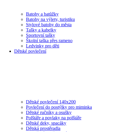
Batohy a batůžky
Batohy na výlety, turistiku
Stylové batohy do města
Tašky a kabelky
Sportovní tašky
Školní taška přes rameno
Ledvinky pro děti
Dětské povlečení
Dětské povlečení 140x200
Povlečení do postýlky pro miminka
Dětské ručníky a osušky
Polštáře a povlaky na polštáře
Dětské deky, spacáky
Dětská prostěradla