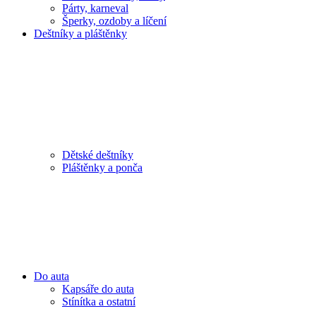
Párty, karneval
Šperky, ozdoby a líčení
Deštníky a pláštěnky
Dětské deštníky
Pláštěnky a ponča
Do auta
Kapsáře do auta
Stínítka a ostatní