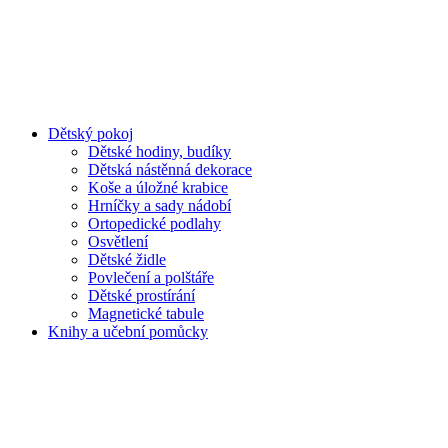
Dětský pokoj
Dětské hodiny, budíky
Dětská nástěnná dekorace
Koše a úložné krabice
Hrníčky a sady nádobí
Ortopedické podlahy
Osvětlení
Dětské židle
Povlečení a polštáře
Dětské prostírání
Magnetické tabule
Knihy a učební pomůcky