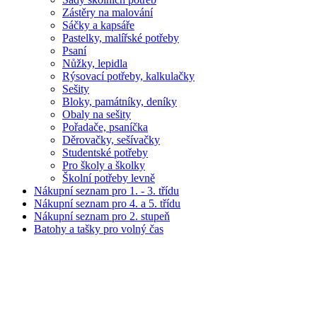
Zástěry na malování
Sáčky a kapsáře
Pastelky, malířské potřeby
Psaní
Nůžky, lepidla
Rýsovací potřeby, kalkulačky
Sešity
Bloky, památníky, deníky
Obaly na sešity
Pořadače, psaníčka
Děrovačky, sešívačky
Studentské potřeby
Pro školy a školky
Školní potřeby levně
Nákupní seznam pro 1. - 3. třídu
Nákupní seznam pro 4. a 5. třídu
Nákupní seznam pro 2. stupeň
Batohy a tašky pro volný čas