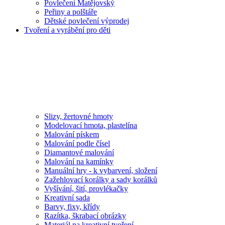
Povlečení Matějovský
Peřiny a polštáře
Dětské povlečení výprodej
Tvoření a vyrábění pro děti
Slizy, žertovné hmoty
Modelovací hmota, plastelína
Malování pískem
Malování podle čísel
Diamantové malování
Malování na kamínky
Manuální hry - k vybarvení, složení
Zažehlovací korálky a sady korálků
Vyšívání, šití, provlékačky
Kreativní sada
Barvy, fixy, křídy
Razítka, škrabací obrázky
Materiál na kreativní tvoření