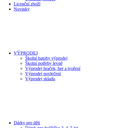
Licenční zboží
Novinky
VÝPRODEJ
Školní batohy výprodej
Školní potřeby levně
Výprodej hraček, her a tvoření
Výprodej povlečení
Výprodej skladu
Dárky pro děti
Dárek pro holčičku 3, 4, 5 let