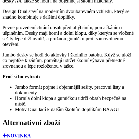
desky A4, takže se hodí i na objemnější školní materiály.
Design Dual staví na moderním dvoubarevném vzhledu, který se
snadno kombinuje s dalšími doplňky.
Pevné provedení chrání obsah před ohýbáním, pomačkáním i
ušpiněním. Desky mají horní a dolní klopu, díky kterým se vložené
sešity lépe drží uvnitř, a pružnou gumičku proti samovolnému
otevření.
Jumbo desky se hodí do aktovky i školního batohu. Když se uloží
co nejblíže k zádům, pomáhají udržet školní výbavu přehledně
srovnanou a lépe rozloženou v tašce.
Proč si ho vybrat:
Jumbo formát pojme i objemnější sešity, pracovní listy a
dokumenty.
Horní a dolní klopa s gumičkou udrží obsah bezpečně na
místě.
Motiv Dual ladí k dalším školním doplňkům BAAGL.
Alternativní zboží
NOVINKA