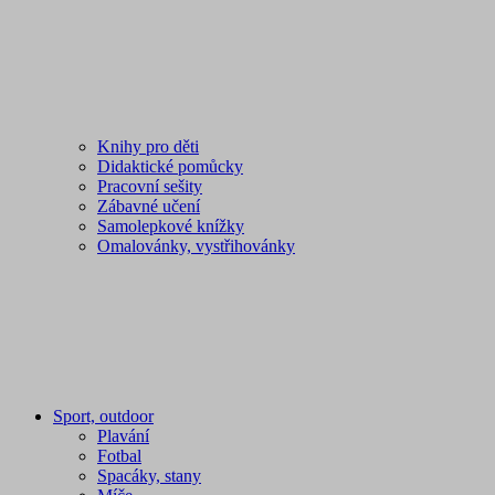
Knihy pro děti
Didaktické pomůcky
Pracovní sešity
Zábavné učení
Samolepkové knížky
Omalovánky, vystřihovánky
Sport, outdoor
Plavání
Fotbal
Spacáky, stany