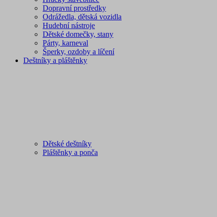
Dopravní prostředky
Odrážedla, dětská vozidla
Hudební nástroje
Dětské domečky, stany
Párty, karneval
Šperky, ozdoby a líčení
Deštníky a pláštěnky
Dětské deštníky
Pláštěnky a ponča