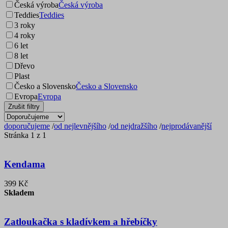
Česká výroba
Česká výroba
Teddies
Teddies
3 roky
4 roky
6 let
8 let
Dřevo
Plast
Česko a Slovensko
Česko a Slovensko
Evropa
Evropa
Zrušit filtry
doporučujeme
/
od nejlevnějšího
/
od nejdražšího
/
nejprodávanější
Stránka 1 z 1
Kendama
399 Kč
Skladem
Zatloukačka s kladívkem a hřebíčky