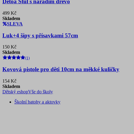
Detoa Stůl s nářadím dřevo
499 Kč
Skladem
SLEVA
Luk+4 šípy s přísavkami 57cm
150 Kč
Skladem
(1)
Kovová pistole pro děti 10cm na měkké kuličky
154 Kč
Skladem
Dětský eshop
Vše do školy
Školní batohy a aktovky