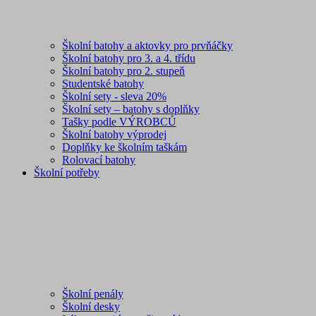
Školní batohy a aktovky pro prvňáčky
Školní batohy pro 3. a 4. třídu
Školní batohy pro 2. stupeň
Studentské batohy
Školní sety - sleva 20%
Školní sety – batohy s doplňky
Tašky podle VÝROBCŮ
Školní batohy výprodej
Doplňky ke školním taškám
Rolovací batohy
Školní potřeby
Školní penály
Školní desky