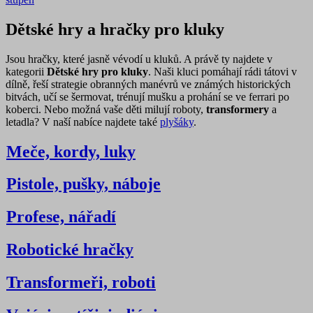
Dětské hry a hračky pro kluky
Jsou hračky, které jasně vévodí u kluků. A právě ty najdete v
kategorii
Dětské hry pro kluky
. Naši kluci pomáhají rádi tátovi v
dílně, řeší strategie obranných manévrů ve známých historických
bitvách, učí se šermovat, trénují mušku a prohání se ve ferrari po
koberci. Nebo možná vaše děti milují roboty,
transformery
a
letadla? V naší nabíce najdete také
plyšáky
.
Meče, kordy, luky
Pistole, pušky, náboje
Profese, nářadí
Robotické hračky
Transformeři, roboti