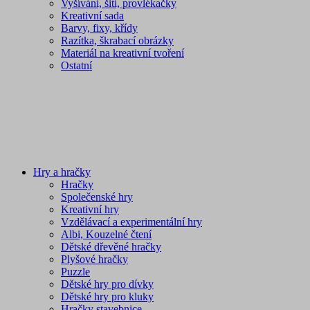
Vyšívání, šití, provlékačky
Kreativní sada
Barvy, fixy, křídy
Razítka, škrabací obrázky
Materiál na kreativní tvoření
Ostatní
Hry a hračky
Hračky
Společenské hry
Kreativní hry
Vzdělávací a experimentální hry
Albi, Kouzelné čtení
Dětské dřevěné hračky
Plyšové hračky
Puzzle
Dětské hry pro dívky
Dětské hry pro kluky
Hračky stavebnice