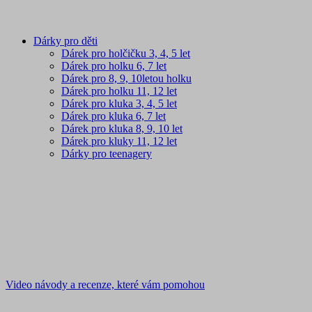
Dárky pro děti
Dárek pro holčičku 3, 4, 5 let
Dárek pro holku 6, 7 let
Dárek pro 8, 9, 10letou holku
Dárek pro holku 11, 12 let
Dárek pro kluka 3, 4, 5 let
Dárek pro kluka 6, 7 let
Dárek pro kluka 8, 9, 10 let
Dárek pro kluky 11, 12 let
Dárky pro teenagery
Video návody a recenze, které vám pomohou