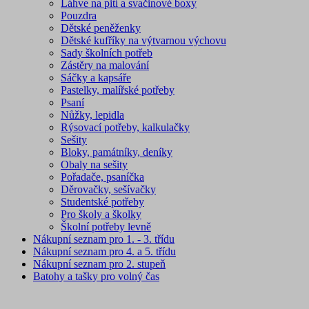
Láhve na pití a svačinové boxy
Pouzdra
Dětské peněženky
Dětské kufříky na výtvarnou výchovu
Sady školních potřeb
Zástěry na malování
Sáčky a kapsáře
Pastelky, malířské potřeby
Psaní
Nůžky, lepidla
Rýsovací potřeby, kalkulačky
Sešity
Bloky, památníky, deníky
Obaly na sešity
Pořadače, psaníčka
Děrovačky, sešívačky
Studentské potřeby
Pro školy a školky
Školní potřeby levně
Nákupní seznam pro 1. - 3. třídu
Nákupní seznam pro 4. a 5. třídu
Nákupní seznam pro 2. stupeň
Batohy a tašky pro volný čas