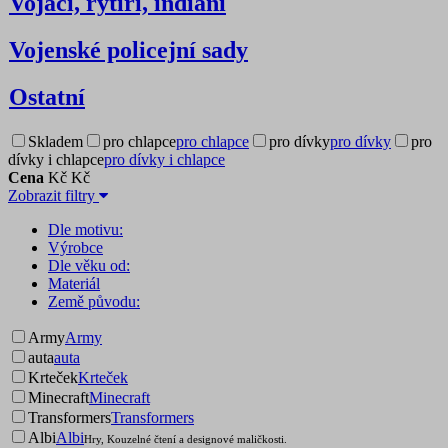
Vojáci, rytíři, indiáni
Vojenské policejní sady
Ostatní
Skladem
pro chlapce
pro chlapce
pro dívky
pro dívky
pro
dívky i chlapce
pro dívky i chlapce
Cena
Kč
Kč
Zobrazit filtry
Dle motivu:
Výrobce
Dle věku od:
Materiál
Země původu:
Army
Army
auta
auta
Krteček
Krteček
Minecraft
Minecraft
Transformers
Transformers
Albi
Albi
Hry, Kouzelné čtení a designové maličkosti.