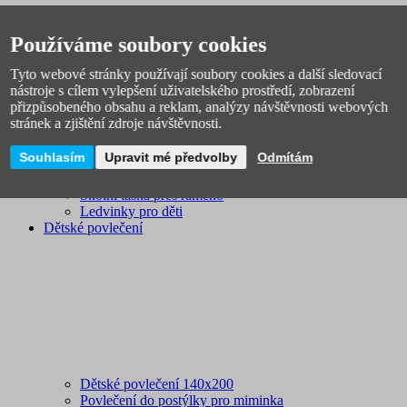
Používáme soubory cookies
Tyto webové stránky používají soubory cookies a další sledovací
nástroje s cílem vylepšení uživatelského prostředí, zobrazení
přizpůsobeného obsahu a reklam, analýzy návštěvnosti webových
Batohy a batůžky
stránek a zjištění zdroje návštěvnosti.
Batohy na výlety, turistiku
Stylové batohy do města
Souhlasím
Upravit mé předvolby
Odmítám
Tašky a kabelky
Sportovní tašky
Školní taška přes rameno
Ledvinky pro děti
Dětské povlečení
Dětské povlečení 140x200
Povlečení do postýlky pro miminka