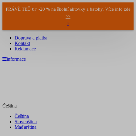
PRÁVĚ TEĎ 👉 -20 % na školní aktovky a batohy. Více info zde
>>
×
Doprava a platba
Kontakt
Reklamace
informace
Čeština
Čeština
Slovenština
Maďarština