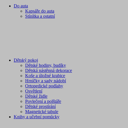
Do auta
Kapsáře do auta
Stínítka a ostatní
Dětský pokoj
Dětské hodiny, budíky
Dětská nástěnná dekorace
Koše a úložné krabice
Hrníčky a sady nádobí
Ortopedické podlahy
Osvětlení
Dětské židle
Povlečení a polštáře
Dětské prostírání
Magnetické tabule
Knihy a učební pomůcky