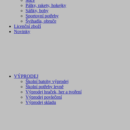
Míče
Pálky, rakety, hokejky
Sáňky, boby
Sportovní potřeby
Švihadla, obruče
Licenční zboží
Novinky
VÝPRODEJ
Školní batohy výprodej
Školní potřeby levně
Výprodej hraček, her a tvoření
Výprodej povlečení
Výprodej skladu