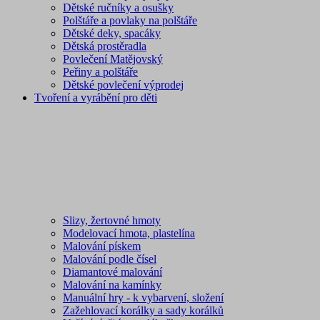
Dětské ručníky a osušky
Polštáře a povlaky na polštáře
Dětské deky, spacáky
Dětská prostěradla
Povlečení Matějovský
Peřiny a polštáře
Dětské povlečení výprodej
Tvoření a vyrábění pro děti
Slizy, žertovné hmoty
Modelovací hmota, plastelína
Malování pískem
Malování podle čísel
Diamantové malování
Malování na kamínky
Manuální hry - k vybarvení, složení
Zažehlovací korálky a sady korálků