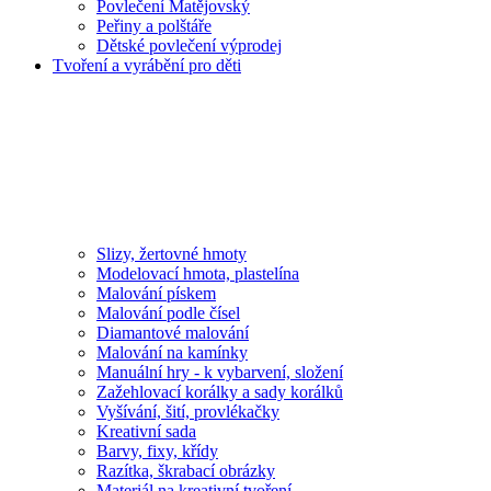
Povlečení Matějovský
Peřiny a polštáře
Dětské povlečení výprodej
Tvoření a vyrábění pro děti
Slizy, žertovné hmoty
Modelovací hmota, plastelína
Malování pískem
Malování podle čísel
Diamantové malování
Malování na kamínky
Manuální hry - k vybarvení, složení
Zažehlovací korálky a sady korálků
Vyšívání, šití, provlékačky
Kreativní sada
Barvy, fixy, křídy
Razítka, škrabací obrázky
Materiál na kreativní tvoření