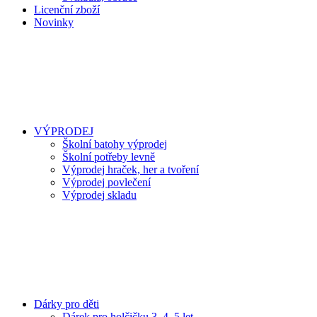
Licenční zboží
Novinky
VÝPRODEJ
Školní batohy výprodej
Školní potřeby levně
Výprodej hraček, her a tvoření
Výprodej povlečení
Výprodej skladu
Dárky pro děti
Dárek pro holčičku 3, 4, 5 let