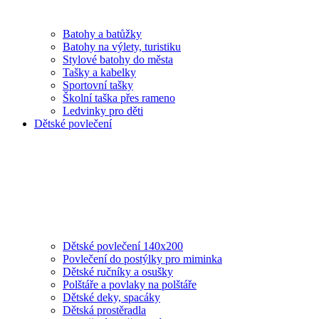
Batohy a batůžky
Batohy na výlety, turistiku
Stylové batohy do města
Tašky a kabelky
Sportovní tašky
Školní taška přes rameno
Ledvinky pro děti
Dětské povlečení
Dětské povlečení 140x200
Povlečení do postýlky pro miminka
Dětské ručníky a osušky
Polštáře a povlaky na polštáře
Dětské deky, spacáky
Dětská prostěradla