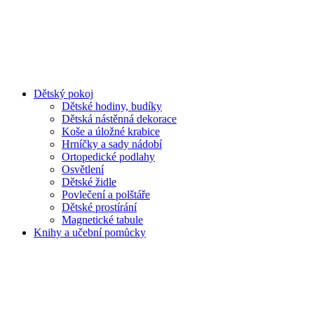
Dětský pokoj
Dětské hodiny, budíky
Dětská nástěnná dekorace
Koše a úložné krabice
Hrníčky a sady nádobí
Ortopedické podlahy
Osvětlení
Dětské židle
Povlečení a polštáře
Dětské prostírání
Magnetické tabule
Knihy a učební pomůcky