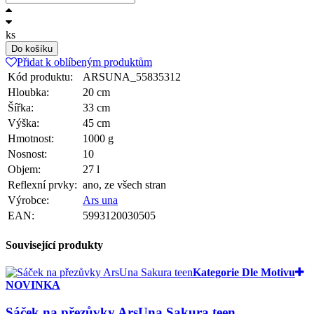
ks
Do košíku
Přidat k oblíbeným produktům
Kód produktu:
ARSUNA_55835312
Hloubka:
20 cm
Šířka:
33 cm
Výška:
45 cm
Hmotnost:
1000 g
Nosnost:
10
Objem:
27 l
Reflexní prvky:
ano, ze všech stran
Výrobce:
Ars una
EAN:
5993120030505
Související produkty
Kategorie Dle Motivu
NOVINKA
Sáček na přezůvky ArsUna Sakura teen