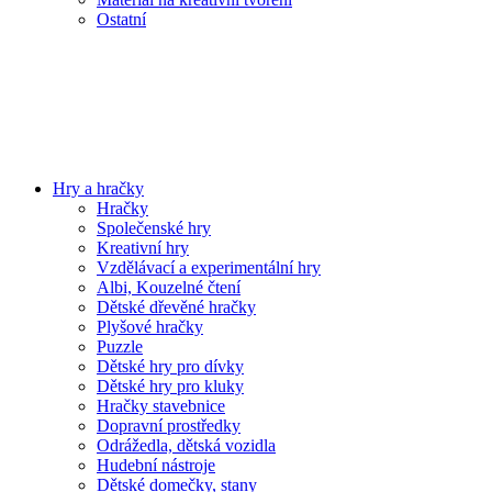
Ostatní
Hry a hračky
Hračky
Společenské hry
Kreativní hry
Vzdělávací a experimentální hry
Albi, Kouzelné čtení
Dětské dřevěné hračky
Plyšové hračky
Puzzle
Dětské hry pro dívky
Dětské hry pro kluky
Hračky stavebnice
Dopravní prostředky
Odrážedla, dětská vozidla
Hudební nástroje
Dětské domečky, stany