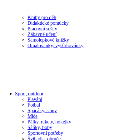
Knihy pro děti
Didaktické pomůcky
Pracovní sešity
Zábavné učení
Samolepkové knížky
Omalovánky, vystřihovánky
Sport, outdoor
Plavání
Fotbal
Spacáky, stany
Míče
Pálky, rakety, hokejky
Sáňky, boby
Sportovní potřeby
Švihadla, obruče