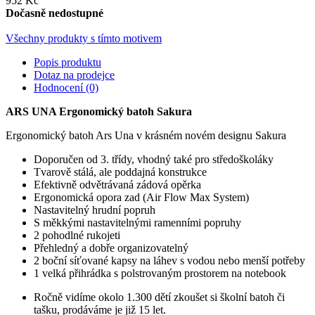
952 Kč
Dočasně nedostupné
Všechny produkty s tímto motivem
Popis produktu
Dotaz na prodejce
Hodnocení (0)
ARS UNA Ergonomický batoh Sakura
Ergonomický batoh Ars Una v krásném novém designu Sakura
Doporučen od 3. třídy, vhodný také pro středoškoláky
Tvarově stálá, ale poddajná konstrukce
Efektivně odvětrávaná zádová opěrka
Ergonomická opora zad (Air Flow Max System)
Nastavitelný hrudní popruh
S měkkými nastavitelnými ramenními popruhy
2 pohodlné rukojeti
Přehledný a dobře organizovatelný
2 boční síťované kapsy na láhev s vodou nebo menší potřeby
1 velká přihrádka s polstrovaným prostorem na notebook
Ročně vidíme okolo 1.300 dětí zkoušet si školní batoh či
tašku, prodáváme je již 15 let.