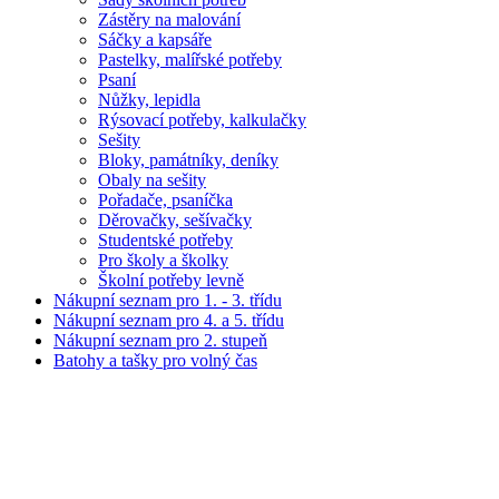
Zástěry na malování
Sáčky a kapsáře
Pastelky, malířské potřeby
Psaní
Nůžky, lepidla
Rýsovací potřeby, kalkulačky
Sešity
Bloky, památníky, deníky
Obaly na sešity
Pořadače, psaníčka
Děrovačky, sešívačky
Studentské potřeby
Pro školy a školky
Školní potřeby levně
Nákupní seznam pro 1. - 3. třídu
Nákupní seznam pro 4. a 5. třídu
Nákupní seznam pro 2. stupeň
Batohy a tašky pro volný čas