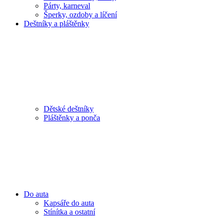
Párty, karneval
Šperky, ozdoby a líčení
Deštníky a pláštěnky
Dětské deštníky
Pláštěnky a ponča
Do auta
Kapsáře do auta
Stínítka a ostatní