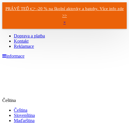
PRÁVĚ TEĎ 👉 -20 % na školní aktovky a batohy. Více info zde
>>
×
Doprava a platba
Kontakt
Reklamace
informace
Čeština
Čeština
Slovenština
Maďarština