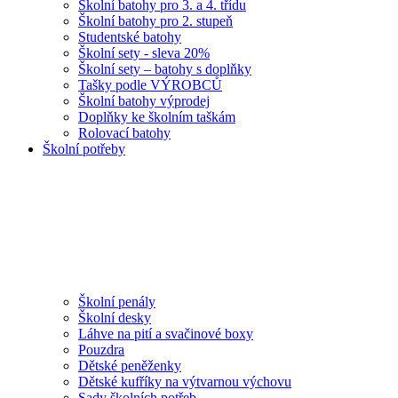
Školní batohy pro 3. a 4. třídu
Školní batohy pro 2. stupeň
Studentské batohy
Školní sety - sleva 20%
Školní sety – batohy s doplňky
Tašky podle VÝROBCŮ
Školní batohy výprodej
Doplňky ke školním taškám
Rolovací batohy
Školní potřeby
Školní penály
Školní desky
Láhve na pití a svačinové boxy
Pouzdra
Dětské peněženky
Dětské kufříky na výtvarnou výchovu
Sady školních potřeb