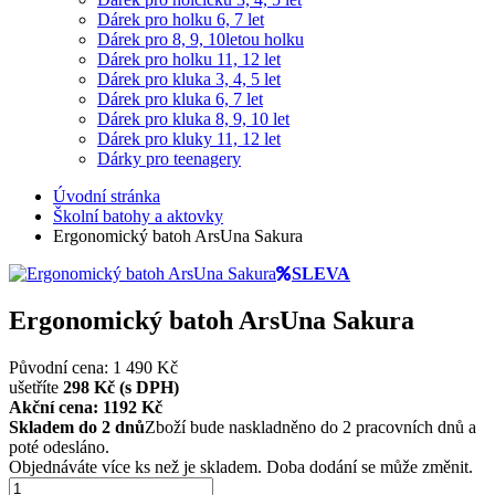
Dárek pro holku 6, 7 let
Dárek pro 8, 9, 10letou holku
Dárek pro holku 11, 12 let
Dárek pro kluka 3, 4, 5 let
Dárek pro kluka 6, 7 let
Dárek pro kluka 8, 9, 10 let
Dárek pro kluky 11, 12 let
Dárky pro teenagery
Úvodní stránka
Školní batohy a aktovky
Ergonomický batoh ArsUna Sakura
SLEVA
Ergonomický batoh ArsUna Sakura
Původní cena: 1 490 Kč
ušetříte
298 Kč (s DPH)
Akční cena: 1192
Kč
Skladem do 2 dnů
Zboží bude naskladněno do 2 pracovních dnů a
poté odesláno.
Objednáváte více ks než je skladem. Doba dodání se může změnit.