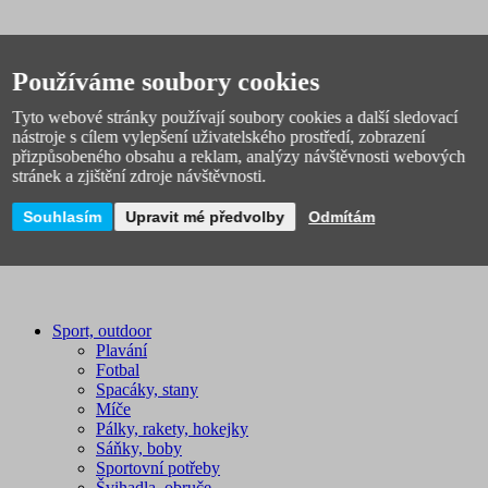
Knihy pro děti
Používáme soubory cookies
Didaktické pomůcky
Pracovní sešity
Tyto webové stránky používají soubory cookies a další sledovací
Zábavné učení
nástroje s cílem vylepšení uživatelského prostředí, zobrazení
Samolepkové knížky
přizpůsobeného obsahu a reklam, analýzy návštěvnosti webových
Omalovánky, vystřihovánky
stránek a zjištění zdroje návštěvnosti.
Souhlasím
Upravit mé předvolby
Odmítám
Sport, outdoor
Plavání
Fotbal
Spacáky, stany
Míče
Pálky, rakety, hokejky
Sáňky, boby
Sportovní potřeby
Švihadla, obruče