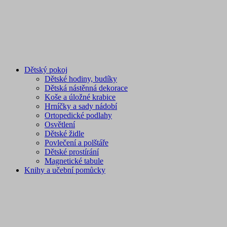
Dětský pokoj
Dětské hodiny, budíky
Dětská nástěnná dekorace
Koše a úložné krabice
Hrníčky a sady nádobí
Ortopedické podlahy
Osvětlení
Dětské židle
Povlečení a polštáře
Dětské prostírání
Magnetické tabule
Knihy a učební pomůcky