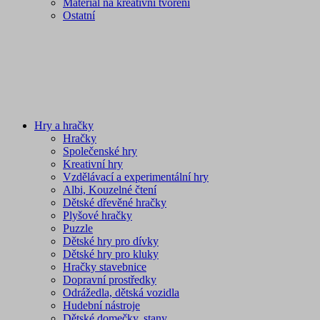
Materiál na kreativní tvoření
Ostatní
Hry a hračky
Hračky
Společenské hry
Kreativní hry
Vzdělávací a experimentální hry
Albi, Kouzelné čtení
Dětské dřevěné hračky
Plyšové hračky
Puzzle
Dětské hry pro dívky
Dětské hry pro kluky
Hračky stavebnice
Dopravní prostředky
Odrážedla, dětská vozidla
Hudební nástroje
Dětské domečky, stany