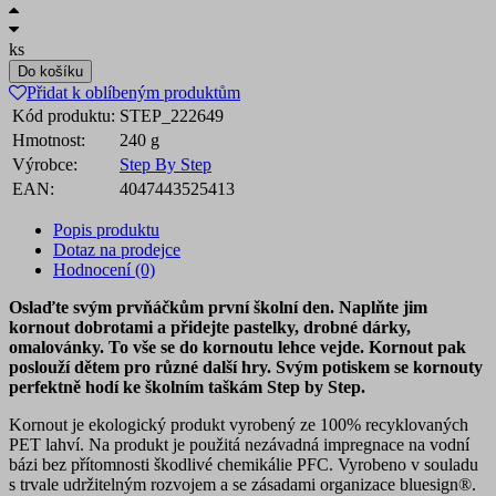
ks
Do košíku
Přidat k oblíbeným produktům
Kód produktu:
STEP_222649
Hmotnost:
240 g
Výrobce:
Step By Step
EAN:
4047443525413
Popis produktu
Dotaz na prodejce
Hodnocení (0)
Oslaďte svým prvňáčkům první školní den. Naplňte jim
kornout dobrotami a přidejte pastelky, drobné dárky,
omalovánky. To vše se do kornoutu lehce vejde. Kornout pak
poslouží dětem pro různé další hry. Svým potiskem se kornouty
perfektně hodí ke školním taškám Step by Step.
Kornout je ekologický produkt vyrobený ze 100% recyklovaných
PET lahví. Na produkt je použitá nezávadná impregnace na vodní
bázi bez přítomnosti škodlivé chemikálie PFC. Vyrobeno v souladu
s trvale udržitelným rozvojem a se zásadami organizace bluesign®.