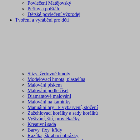
Povlečení Matějovský
Peřiny a polštáře
Dětské povlečení výprodej
Tvoření a vyrábění pro děti
Slizy, žertovné hmoty
Modelovací hmota, plastelína
Malování pískem
Malování podle čísel
Diamantové malování
Malování na kamínky
Manuální hry - k vybarvení, složení
Zažehlovací korálky a sady korálků
Vyšívání, šití, provlékačky
Kreativní sada
Barvy, fixy, křídy
Razítka, škrabací obrázky