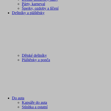
Párty, karneval
Šperky, ozdoby a líčení
Deštníky a pláštěnky
Dětské deštníky
Pláštěnky a ponča
Do auta
Kapsáře do auta
Stínítka a ostatní