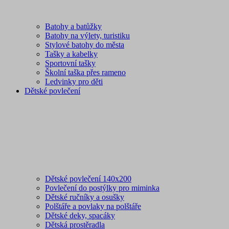
Batohy a batůžky
Batohy na výlety, turistiku
Stylové batohy do města
Tašky a kabelky
Sportovní tašky
Školní taška přes rameno
Ledvinky pro děti
Dětské povlečení
Dětské povlečení 140x200
Povlečení do postýlky pro miminka
Dětské ručníky a osušky
Polštáře a povlaky na polštáře
Dětské deky, spacáky
Dětská prostěradla