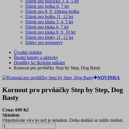
Dárek pro holčičku 3, 4, 5 let
Dárek pro holku 6, 7 let
Dárek pro 8, 9, 10letou holku
Dárek pro holku 11, 12 let
Dárek pro kluka 3, 4, 5 let
Dárek pro kluka 6, 7 let
Dárek pro kluka 8, 9, 10 let
Dárek pro kluky 11, 12 let
Dárky pro teenagery
Úvodní stránka
Školní batohy a aktovky
Doplňky ke školním taškám
Kornout pro prvňáčky Step by Step, Dog Basty
NOVINKA
Kornout pro prvňáčky Step by Step, Dog
Basty
Cena:
699
Kč
Skladem
Objednáváte více ks než je skladem. Doba dodání se může změnit.