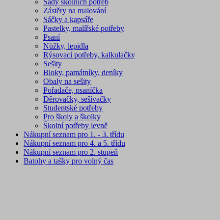
Sady školních potřeb
Zástěry na malování
Sáčky a kapsáře
Pastelky, malířské potřeby
Psaní
Nůžky, lepidla
Rýsovací potřeby, kalkulačky
Sešity
Bloky, památníky, deníky
Obaly na sešity
Pořadače, psaníčka
Děrovačky, sešívačky
Studentské potřeby
Pro školy a školky
Školní potřeby levně
Nákupní seznam pro 1. - 3. třídu
Nákupní seznam pro 4. a 5. třídu
Nákupní seznam pro 2. stupeň
Batohy a tašky pro volný čas