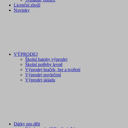
Licenční zboží
Novinky
VÝPRODEJ
Školní batohy výprodej
Školní potřeby levně
Výprodej hraček, her a tvoření
Výprodej povlečení
Výprodej skladu
Dárky pro děti