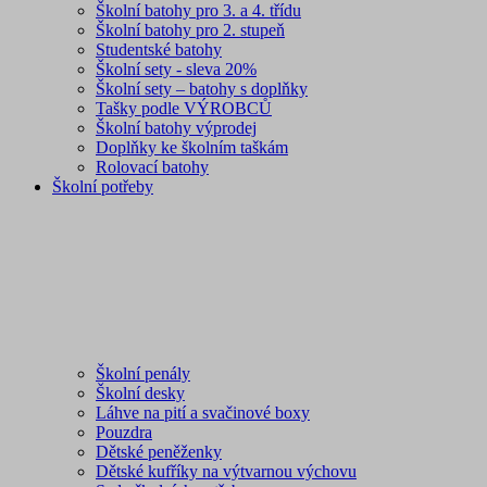
Školní batohy pro 3. a 4. třídu
Školní batohy pro 2. stupeň
Studentské batohy
Školní sety - sleva 20%
Školní sety – batohy s doplňky
Tašky podle VÝROBCŮ
Školní batohy výprodej
Doplňky ke školním taškám
Rolovací batohy
Školní potřeby
Školní penály
Školní desky
Láhve na pití a svačinové boxy
Pouzdra
Dětské peněženky
Dětské kufříky na výtvarnou výchovu