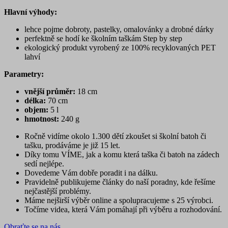
Hlavní výhody:
lehce pojme dobroty, pastelky, omalovánky a drobné dárky
perfektně se hodí ke školním taškám Step by step
ekologický produkt vyrobený ze 100% recyklovaných PET
lahví
Parametry:
vnější průměr:
18 cm
délka:
70 cm
objem:
5 l
hmotnost:
240 g
Ročně vidíme okolo 1.300 dětí zkoušet si školní batoh či
tašku, prodáváme je již 15 let.
Díky tomu VÍME, jak a komu která taška či batoh na zádech
sedí nejlépe.
Dovedeme Vám dobře poradit i na dálku.
Pravidelně publikujeme články do naší poradny, kde řešíme
nejčastější problémy.
Máme nejširší výběr online a spolupracujeme s 25 výrobci.
Točíme videa, která Vám pomáhají při výběru a rozhodování.
Obraťte se na nás