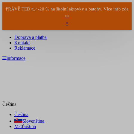
PRÁVĚ TEĎ 👉 -20 % na školní aktovky a batohy. Více info zde
>>
×
Doprava a platba
Kontakt
Reklamace
informace
Čeština
Čeština
Slovenština
Maďarština