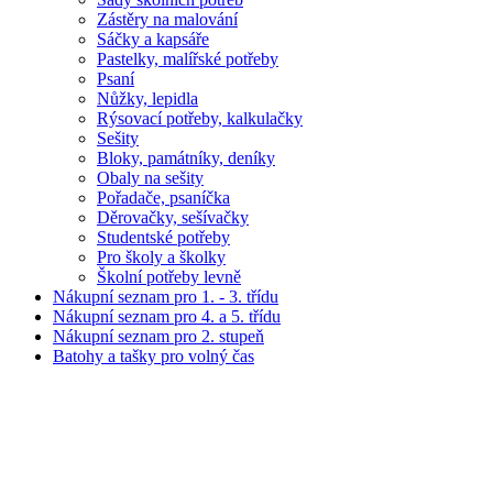
Zástěry na malování
Sáčky a kapsáře
Pastelky, malířské potřeby
Psaní
Nůžky, lepidla
Rýsovací potřeby, kalkulačky
Sešity
Bloky, památníky, deníky
Obaly na sešity
Pořadače, psaníčka
Děrovačky, sešívačky
Studentské potřeby
Pro školy a školky
Školní potřeby levně
Nákupní seznam pro 1. - 3. třídu
Nákupní seznam pro 4. a 5. třídu
Nákupní seznam pro 2. stupeň
Batohy a tašky pro volný čas