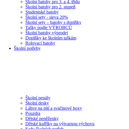
Školní batohy pro 3. a 4. třídu
Školní batohy pro 2. stupeň
Studentské batohy
Školní sety - sleva 20%
Školní sety – batohy s doplňky
Tašky podle VÝROBCŮ
Školní batohy výprodej
Doplňky ke školním taškám
Rolovací batohy
Školní potřeby
Školní penály
Školní desky
Láhve na pití a svačinové boxy
Pouzdra
Dětské peněženky
Dětské kufříky na výtvarnou výchovu
Sady školních potřeb