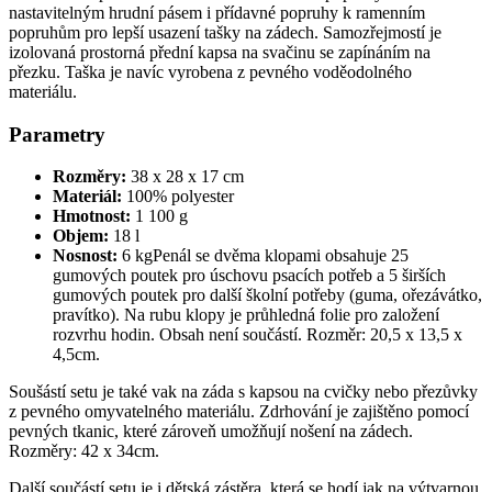
nastavitelným hrudní pásem i přídavné popruhy k ramenním
popruhům pro lepší usazení tašky na zádech. Samozřejmostí je
izolovaná prostorná přední kapsa na svačinu se zapínáním na
přezku. Taška je navíc vyrobena z pevného voděodolného
materiálu.
Parametry
Rozměry:
38 x 28 x 17 cm
Materiál:
100% polyester
Hmotnost:
1 100 g
Objem:
18 l
Nosnost:
6 kgPenál se dvěma klopami obsahuje 25
gumových poutek pro úschovu psacích potřeb a 5 širších
gumových poutek pro další školní potřeby (guma, ořezávátko,
pravítko). Na rubu klopy je průhledná folie pro založení
rozvrhu hodin. Obsah není součástí. Rozměr: 20,5 x 13,5 x
4,5cm.
Soušástí setu je také vak na záda s kapsou na cvičky nebo přezůvky
z pevného omyvatelného materiálu. Zdrhování je zajištěno pomocí
pevných tkanic, které zároveň umožňují nošení na zádech.
Rozměry: 42 x 34cm.
Další součástí setu je i dětská zástěra, která se hodí jak na výtvarnou