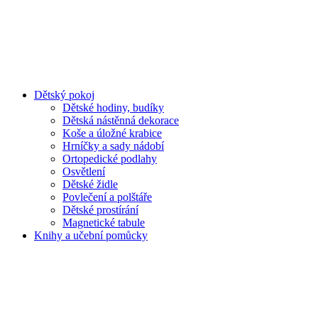
Dětský pokoj
Dětské hodiny, budíky
Dětská nástěnná dekorace
Koše a úložné krabice
Hrníčky a sady nádobí
Ortopedické podlahy
Osvětlení
Dětské židle
Povlečení a polštáře
Dětské prostírání
Magnetické tabule
Knihy a učební pomůcky