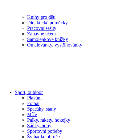
Knihy pro děti
Didaktické pomůcky
Pracovní sešity
Zábavné učení
Samolepkové knížky
Omalovánky, vystřihovánky
Sport, outdoor
Plavání
Fotbal
Spacáky, stany
Míče
Pálky, rakety, hokejky
Sáňky, boby
Sportovní potřeby
Švihadla, obruče