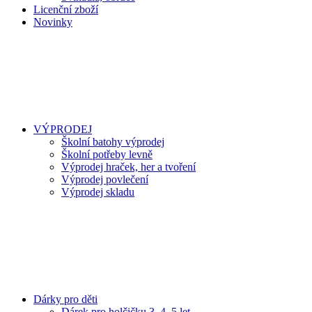
Licenční zboží
Novinky
VÝPRODEJ
Školní batohy výprodej
Školní potřeby levně
Výprodej hraček, her a tvoření
Výprodej povlečení
Výprodej skladu
Dárky pro děti
Dárek pro holčičku 3, 4, 5 let