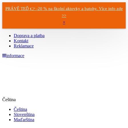
PRÁVĚ TEĎ 👉 -20 % na školní aktovky a batohy. Více info zde
>>
×
Doprava a platba
Kontakt
Reklamace
informace
Čeština
Čeština
Slovenština
Maďarština