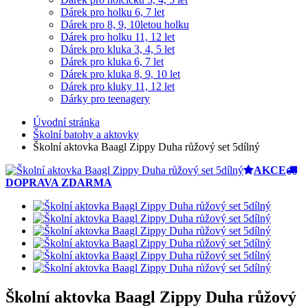
Dárek pro holku 6, 7 let
Dárek pro 8, 9, 10letou holku
Dárek pro holku 11, 12 let
Dárek pro kluka 3, 4, 5 let
Dárek pro kluka 6, 7 let
Dárek pro kluka 8, 9, 10 let
Dárek pro kluky 11, 12 let
Dárky pro teenagery
Úvodní stránka
Školní batohy a aktovky
Školní aktovka Baagl Zippy Duha růžový set 5dílný
AKCE
DOPRAVA ZDARMA
Školní aktovka Baagl Zippy Duha růžový