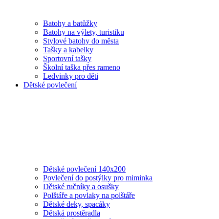
Batohy a batůžky
Batohy na výlety, turistiku
Stylové batohy do města
Tašky a kabelky
Sportovní tašky
Školní taška přes rameno
Ledvinky pro děti
Dětské povlečení
Dětské povlečení 140x200
Povlečení do postýlky pro miminka
Dětské ručníky a osušky
Polštáře a povlaky na polštáře
Dětské deky, spacáky
Dětská prostěradla