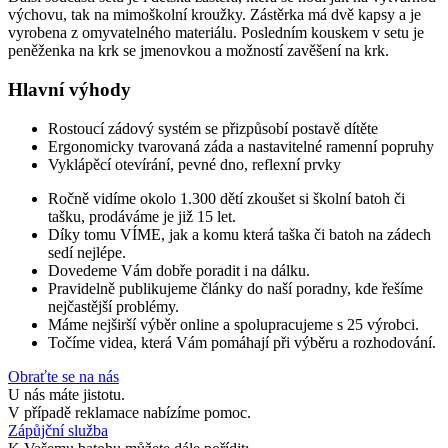
výchovu, tak na mimoškolní kroužky. Zástěrka má dvě kapsy a je
vyrobena z omyvatelného materiálu. Posledním kouskem v setu je
peněženka na krk se jmenovkou a možností zavěšení na krk.
Hlavní výhody
Rostoucí zádový systém se přizpůsobí postavě dítěte
Ergonomicky tvarovaná záda a nastavitelné ramenní popruhy
Vyklápěcí otevírání, pevné dno, reflexní prvky
Ročně vidíme okolo 1.300 dětí zkoušet si školní batoh či
tašku, prodáváme je již 15 let.
Díky tomu VÍME, jak a komu která taška či batoh na zádech
sedí nejlépe.
Dovedeme Vám dobře poradit i na dálku.
Pravidelně publikujeme články do naší poradny, kde řešíme
nejčastější problémy.
Máme nejširší výběr online a spolupracujeme s 25 výrobci.
Točíme videa, která Vám pomáhají při výběru a rozhodování.
Obraťte se na nás
U nás máte jistotu.
V případě reklamace nabízíme pomoc.
Zápůjční služba