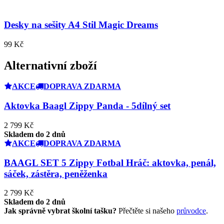
Desky na sešity A4 Stil Magic Dreams
99 Kč
Alternativní zboží
AKCE
DOPRAVA ZDARMA
Aktovka Baagl Zippy Panda - 5dílný set
2 799 Kč
Skladem do 2 dnů
AKCE
DOPRAVA ZDARMA
BAAGL SET 5 Zippy Fotbal Hráč: aktovka, penál,
sáček, zástěra, peněženka
2 799 Kč
Skladem do 2 dnů
Jak správně vybrat školní tašku?
Přečtěte si našeho
průvodce
.