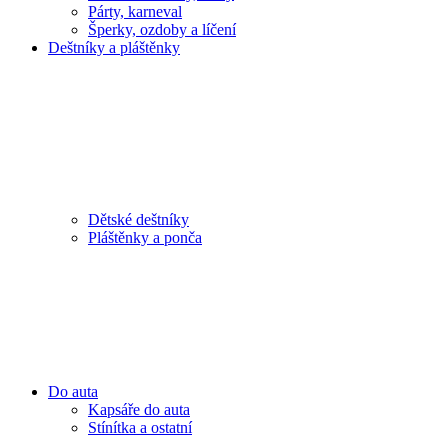
Párty, karneval
Šperky, ozdoby a líčení
Deštníky a pláštěnky
Dětské deštníky
Pláštěnky a ponča
Do auta
Kapsáře do auta
Stínítka a ostatní