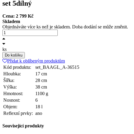
set 5dílný
Cena:
2 799
Kč
Skladem
Objednáváte více ks než je skladem. Doba dodání se může změnit.
ks
Do košíku
Přidat k oblíbeným produktům
Kód produktu:
set_BAAGL_A-36515
Hloubka:
17 cm
Šířka:
28 cm
Výška:
38 cm
Hmotnost:
1100 g
Nosnost:
6
Objem:
18 l
Reflexní prvky:
ano
Související produkty