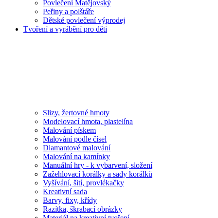
Povlečení Matějovský
Peřiny a polštáře
Dětské povlečení výprodej
Tvoření a vyrábění pro děti
Slizy, žertovné hmoty
Modelovací hmota, plastelína
Malování pískem
Malování podle čísel
Diamantové malování
Malování na kamínky
Manuální hry - k vybarvení, složení
Zažehlovací korálky a sady korálků
Vyšívání, šití, provlékačky
Kreativní sada
Barvy, fixy, křídy
Razítka, škrabací obrázky
Materiál na kreativní tvoření