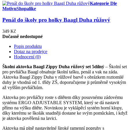
Kategorie Dle
Motivu
Shopalike
Penál do školy pro holky Baagl Duha růžový
349 Kč
Dočasně nedostupné
Popis produktu
Dotaz na prodejce
Hodnocení (0)
Školní aktovka Baagl Zippy Duha růžový set 5dílný
– Školní set
pro prvňáčka Baagl obsahuje školní tašku, penál a vak na záda.
Aktovka Baagl Zippy Duha v růlžové barvě s obrázkem roztomilé
duhy je vhodná od 1. třídy ZŠ, doporučujeme ji průměrně vysokým
až vyšším prvňáčkům.
Aktovka pro prvňáčky roste s dítětem díky posuvnému zádovému
systému ERGO ADJUSTABLE SYSTEM, který se dá nastavit
přímo na výšku dítěte. Novinkou je vyklápěcí systém horní klopy,
díky kterému se školák snadněji dostane ke svým pomůckám, i když
je aktovka pověšená na lavici.
Aktovka má plně nastavitelné široké ramenní popruhy s