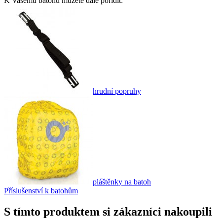
K Vašemu batohu můžete dále pořídit:
hrudní popruhy
pláštěnky na batoh
Příslušenství k batohům
S tímto produktem si zákazníci nakoupili