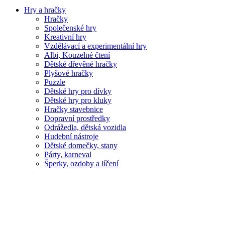
Hry a hračky
Hračky
Společenské hry
Kreativní hry
Vzdělávací a experimentální hry
Albi, Kouzelné čtení
Dětské dřevěné hračky
Plyšové hračky
Puzzle
Dětské hry pro dívky
Dětské hry pro kluky
Hračky stavebnice
Dopravní prostředky
Odrážedla, dětská vozidla
Hudební nástroje
Dětské domečky, stany
Párty, karneval
Šperky, ozdoby a líčení