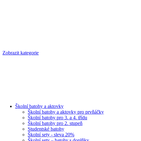
Zobrazit kategorie
Školní batohy a aktovky
Školní batohy a aktovky pro prvňáčky
Školní batohy pro 3. a 4. třídu
Školní batohy pro 2. stupeň
Studentské batohy
Školní sety - sleva 20%
Školní sety – batohy s doplňky