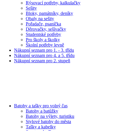
Rýsovací potřeby, kalkulačky
Sešity
Bloky, památníky, deníky
Obaly na sešity
Pořadače, psaníčka
Děrovačky, sešívačky
Studentské potřeby
Pro školy a školky
Školní potřeby levně
Nákupní seznam pro 1. - 3. třídu
Nákupní seznam pro 4. a 5. třídu
Nákupní seznam pro 2. stupeň
Batohy a tašky pro volný čas
Batohy a batůžky
Batohy na výlety, turistiku
Stylové batohy do města
Tašky a kabelky