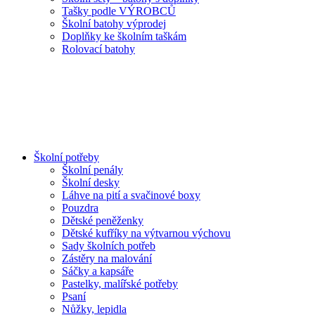
Tašky podle VÝROBCŮ
Školní batohy výprodej
Doplňky ke školním taškám
Rolovací batohy
Školní potřeby
Školní penály
Školní desky
Láhve na pití a svačinové boxy
Pouzdra
Dětské peněženky
Dětské kufříky na výtvarnou výchovu
Sady školních potřeb
Zástěry na malování
Sáčky a kapsáře
Pastelky, malířské potřeby
Psaní
Nůžky, lepidla