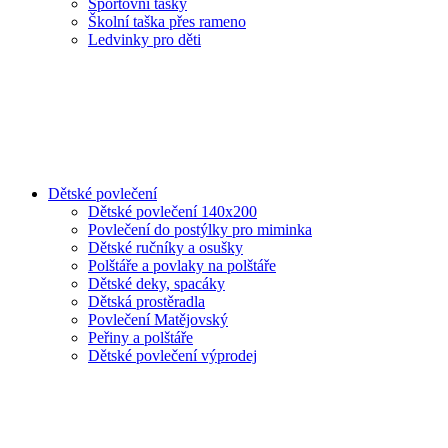
Sportovní tašky
Školní taška přes rameno
Ledvinky pro děti
Dětské povlečení
Dětské povlečení 140x200
Povlečení do postýlky pro miminka
Dětské ručníky a osušky
Polštáře a povlaky na polštáře
Dětské deky, spacáky
Dětská prostěradla
Povlečení Matějovský
Peřiny a polštáře
Dětské povlečení výprodej