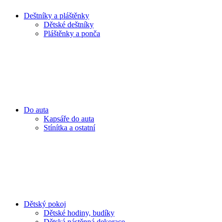
Deštníky a pláštěnky
Dětské deštníky
Pláštěnky a ponča
Do auta
Kapsáře do auta
Stínítka a ostatní
Dětský pokoj
Dětské hodiny, budíky
Dětská nástěnná dekorace