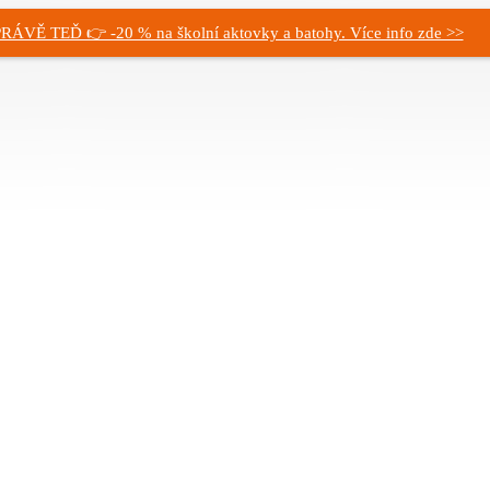
RÁVĚ TEĎ 👉 -20 % na školní aktovky a batohy. Více info zde >>