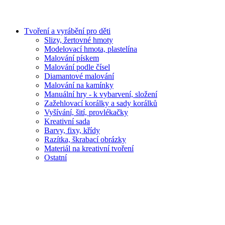
Tvoření a vyrábění pro děti
Slizy, žertovné hmoty
Modelovací hmota, plastelína
Malování pískem
Malování podle čísel
Diamantové malování
Malování na kamínky
Manuální hry - k vybarvení, složení
Zažehlovací korálky a sady korálků
Vyšívání, šití, provlékačky
Kreativní sada
Barvy, fixy, křídy
Razítka, škrabací obrázky
Materiál na kreativní tvoření
Ostatní