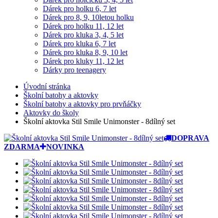
Dárek pro holku 6, 7 let
Dárek pro 8, 9, 10letou holku
Dárek pro holku 11, 12 let
Dárek pro kluka 3, 4, 5 let
Dárek pro kluka 6, 7 let
Dárek pro kluka 8, 9, 10 let
Dárek pro kluky 11, 12 let
Dárky pro teenagery
Úvodní stránka
Školní batohy a aktovky
Školní batohy a aktovky pro prvňáčky
Aktovky do školy
Školní aktovka Stil Smile Unimonster - 8dílný set
DOPRAVA
ZDARMA
NOVINKA