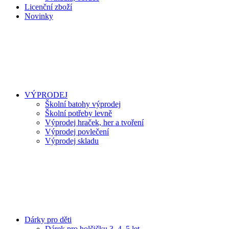
Licenční zboží
Novinky
VÝPRODEJ
Školní batohy výprodej
Školní potřeby levně
Výprodej hraček, her a tvoření
Výprodej povlečení
Výprodej skladu
Dárky pro děti
Dárek pro holčičku 3, 4, 5 let