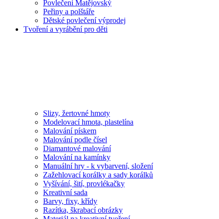
Povlečení Matějovský
Peřiny a polštáře
Dětské povlečení výprodej
Tvoření a vyrábění pro děti
Slizy, žertovné hmoty
Modelovací hmota, plastelína
Malování pískem
Malování podle čísel
Diamantové malování
Malování na kamínky
Manuální hry - k vybarvení, složení
Zažehlovací korálky a sady korálků
Vyšívání, šití, provlékačky
Kreativní sada
Barvy, fixy, křídy
Razítka, škrabací obrázky
Materiál na kreativní tvoření