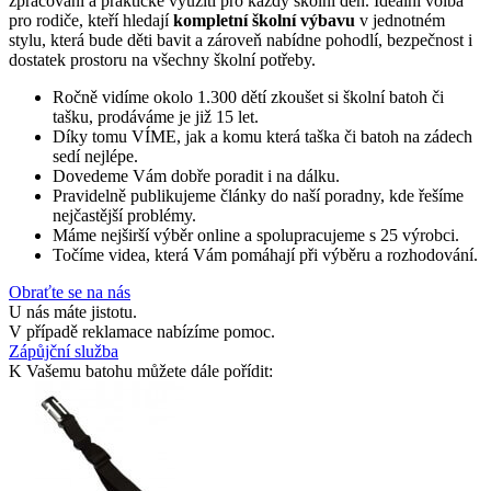
zpracování a praktické využití pro každý školní den. Ideální volba
pro rodiče, kteří hledají
kompletní školní výbavu
v jednotném
stylu, která bude děti bavit a zároveň nabídne pohodlí, bezpečnost i
dostatek prostoru na všechny školní potřeby.
Ročně vidíme okolo 1.300 dětí zkoušet si školní batoh či
tašku, prodáváme je již 15 let.
Díky tomu VÍME, jak a komu která taška či batoh na zádech
sedí nejlépe.
Dovedeme Vám dobře poradit i na dálku.
Pravidelně publikujeme články do naší poradny, kde řešíme
nejčastější problémy.
Máme nejširší výběr online a spolupracujeme s 25 výrobci.
Točíme videa, která Vám pomáhají při výběru a rozhodování.
Obraťte se na nás
U nás máte jistotu.
V případě reklamace nabízíme pomoc.
Zápůjční služba
K Vašemu batohu můžete dále pořídit: