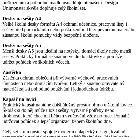
poškozením a pohodlné madlo usnadňuje přenášení. Design
Unimonster skvěle doplňuje celý školní set.
Desky na sešity A4
Velké školní desky formátu A4 ochrání učebnice, pracovní listy i
sešity před pomačkáním nebo poškozením. Díky pevnému materiálu
zůstanou školní pomůcky vždy bezpečně uložené.
Desky na sešity A5
Menší desky A5 jsou ideální na notýsky, domácí úkoly nebo menší
sešity. Praktický formát se snadno vejde do aktovky a pomůže
udržet pořádek ve školních věcech.
Zástěrka
Zástěrka ochrání oblečení při výtvarné výchově, pracovních
činnostech nebo domácím tvoření. Lehký a snadno omyvatelný
materiál zajistí pohodlné používání i jednoduchou údržbu.
Kapsář na lavici
Praktický kapsář nabídne další úložný prostor přímo u školní lavice.
Školák si do něj může uložit sešity, výtvarné potřeby nebo
drobnosti, které chce mít během vyučování vždy po ruce. Pomáhá
udržovat pořádek a lepší organizaci během školního dne.
Celý set Unimonster spojuje moderní chlapecký design, kvalitní