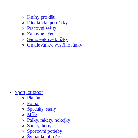
Knihy pro děti
Didaktické pomůcky
Pracovní sešity
Zábavné učení
Samolepkové knížky
Omalovánky, vystřihovánky
Sport, outdoor
Plavání
Fotbal
Spacáky, stany
Míče
Pálky, rakety, hokejky
Sáňky, boby
Sportovní potřeby
Švihadla, obruče