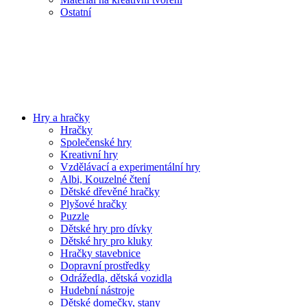
Ostatní
Hry a hračky
Hračky
Společenské hry
Kreativní hry
Vzdělávací a experimentální hry
Albi, Kouzelné čtení
Dětské dřevěné hračky
Plyšové hračky
Puzzle
Dětské hry pro dívky
Dětské hry pro kluky
Hračky stavebnice
Dopravní prostředky
Odrážedla, dětská vozidla
Hudební nástroje
Dětské domečky, stany