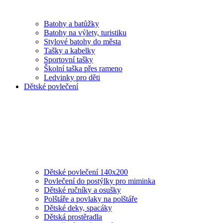
Batohy a batůžky
Batohy na výlety, turistiku
Stylové batohy do města
Tašky a kabelky
Sportovní tašky
Školní taška přes rameno
Ledvinky pro děti
Dětské povlečení
Dětské povlečení 140x200
Povlečení do postýlky pro miminka
Dětské ručníky a osušky
Polštáře a povlaky na polštáře
Dětské deky, spacáky
Dětská prostěradla