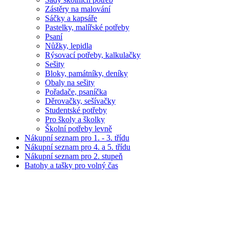
Zástěry na malování
Sáčky a kapsáře
Pastelky, malířské potřeby
Psaní
Nůžky, lepidla
Rýsovací potřeby, kalkulačky
Sešity
Bloky, památníky, deníky
Obaly na sešity
Pořadače, psaníčka
Děrovačky, sešívačky
Studentské potřeby
Pro školy a školky
Školní potřeby levně
Nákupní seznam pro 1. - 3. třídu
Nákupní seznam pro 4. a 5. třídu
Nákupní seznam pro 2. stupeň
Batohy a tašky pro volný čas