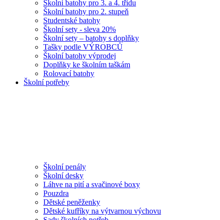
Školní batohy pro 3. a 4. třídu
Školní batohy pro 2. stupeň
Studentské batohy
Školní sety - sleva 20%
Školní sety – batohy s doplňky
Tašky podle VÝROBCŮ
Školní batohy výprodej
Doplňky ke školním taškám
Rolovací batohy
Školní potřeby
Školní penály
Školní desky
Láhve na pití a svačinové boxy
Pouzdra
Dětské peněženky
Dětské kufříky na výtvarnou výchovu
Sady školních potřeb