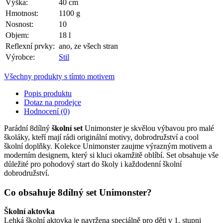
Výška:
40 cm
Hmotnost:
1100 g
Nosnost:
10
Objem:
18 l
Reflexní prvky:
ano, ze všech stran
Výrobce:
Stil
Všechny produkty s tímto motivem
Popis produktu
Dotaz na prodejce
Hodnocení (0)
Parádní 8dílný
školní set
Unimonster je skvělou výbavou pro malé
školáky, kteří mají rádi originální motivy, dobrodružství a cool
školní doplňky. Kolekce Unimonster zaujme výrazným motivem a
moderním designem, který si kluci okamžitě oblíbí. Set obsahuje vše
důležité pro pohodový start do školy i každodenní školní
dobrodružství.
Co obsahuje 8dílný set Unimonster?
Školní aktovka
Lehká školní aktovka je navržena speciálně pro děti v 1. stupni