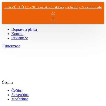
PRÁVĚ TEĎ 👉 -20 % na školní aktovky a batohy. Více info zde
>>
×
Doprava a platba
Kontakt
Reklamace
informace
Čeština
Čeština
Slovenština
Maďarština