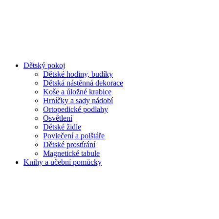
Dětský pokoj
Dětské hodiny, budíky
Dětská nástěnná dekorace
Koše a úložné krabice
Hrníčky a sady nádobí
Ortopedické podlahy
Osvětlení
Dětské židle
Povlečení a polštáře
Dětské prostírání
Magnetické tabule
Knihy a učební pomůcky