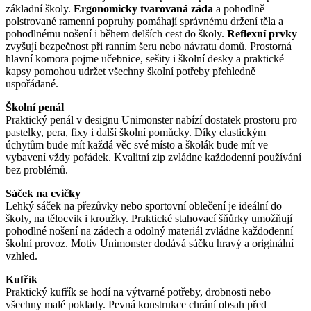
základní školy.
Ergonomicky tvarovaná záda
a pohodlně
polstrované ramenní popruhy pomáhají správnému držení těla a
pohodlnému nošení i během delších cest do školy.
Reflexní prvky
zvyšují bezpečnost při ranním šeru nebo návratu domů. Prostorná
hlavní komora pojme učebnice, sešity i školní desky a praktické
kapsy pomohou udržet všechny školní potřeby přehledně
uspořádané.
Školní penál
Praktický penál v designu Unimonster nabízí dostatek prostoru pro
pastelky, pera, fixy i další školní pomůcky. Díky elastickým
úchytům bude mít každá věc své místo a školák bude mít ve
vybavení vždy pořádek. Kvalitní zip zvládne každodenní používání
bez problémů.
Sáček na cvičky
Lehký sáček na přezůvky nebo sportovní oblečení je ideální do
školy, na tělocvik i kroužky. Praktické stahovací šňůrky umožňují
pohodlné nošení na zádech a odolný materiál zvládne každodenní
školní provoz. Motiv Unimonster dodává sáčku hravý a originální
vzhled.
Kufřík
Praktický kufřík se hodí na výtvarné potřeby, drobnosti nebo
všechny malé poklady. Pevná konstrukce chrání obsah před