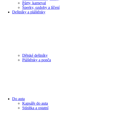
Párty, karneval
Šperky, ozdoby a líčení
Deštníky a pláštěnky
Dětské deštníky
Pláštěnky a ponča
Do auta
Kapsáře do auta
Stínítka a ostatní