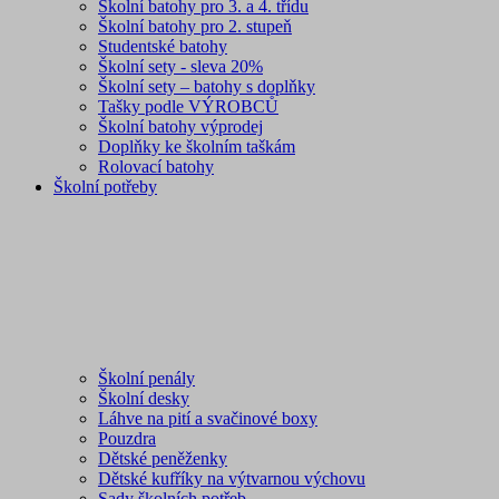
Školní batohy pro 3. a 4. třídu
Školní batohy pro 2. stupeň
Studentské batohy
Školní sety - sleva 20%
Školní sety – batohy s doplňky
Tašky podle VÝROBCŮ
Školní batohy výprodej
Doplňky ke školním taškám
Rolovací batohy
Školní potřeby
Školní penály
Školní desky
Láhve na pití a svačinové boxy
Pouzdra
Dětské peněženky
Dětské kufříky na výtvarnou výchovu
Sady školních potřeb