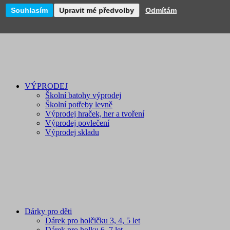
Novinky
Souhlasím
Upravit mé předvolby
Odmítám
VÝPRODEJ
Školní batohy výprodej
Školní potřeby levně
Výprodej hraček, her a tvoření
Výprodej povlečení
Výprodej skladu
Dárky pro děti
Dárek pro holčičku 3, 4, 5 let
Dárek pro holku 6, 7 let