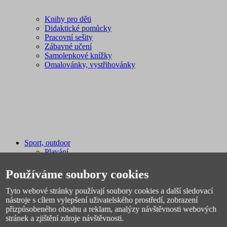
Knihy pro děti
Didaktické pomůcky
Pracovní sešity
Zábavné učení
Samolepkové knížky
Omalovánky, vystřihovánky
Sport, outdoor
Plavání
Fotbal
Spacáky, stany
Používáme soubory cookies
Míče
Pálky, rakety, hokejky
Tyto webové stránky používají soubory cookies a další sledovací
Sáňky, boby
nástroje s cílem vylepšení uživatelského prostředí, zobrazení
Sportovní potřeby
přizpůsobeného obsahu a reklam, analýzy návštěvnosti webových
Švihadla, obruče
stránek a zjištění zdroje návštěvnosti.
Licenční zboží