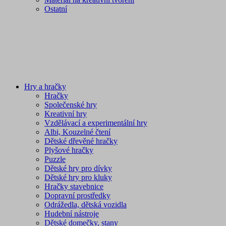
Ostatní
Hry a hračky
Hračky
Společenské hry
Kreativní hry
Vzdělávací a experimentální hry
Albi, Kouzelné čtení
Dětské dřevěné hračky
Plyšové hračky
Puzzle
Dětské hry pro dívky
Dětské hry pro kluky
Hračky stavebnice
Dopravní prostředky
Odrážedla, dětská vozidla
Hudební nástroje
Dětské domečky, stany