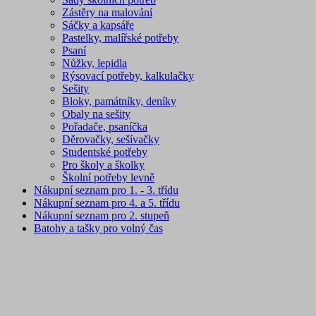
Zástěry na malování
Sáčky a kapsáře
Pastelky, malířské potřeby
Psaní
Nůžky, lepidla
Rýsovací potřeby, kalkulačky
Sešity
Bloky, památníky, deníky
Obaly na sešity
Pořadače, psaníčka
Děrovačky, sešívačky
Studentské potřeby
Pro školy a školky
Školní potřeby levně
Nákupní seznam pro 1. - 3. třídu
Nákupní seznam pro 4. a 5. třídu
Nákupní seznam pro 2. stupeň
Batohy a tašky pro volný čas