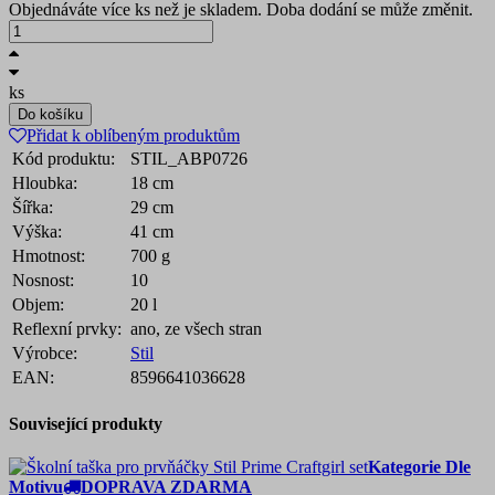
Objednáváte více ks než je skladem. Doba dodání se může změnit.
ks
Do košíku
Přidat k oblíbeným produktům
Kód produktu:
STIL_ABP0726
Hloubka:
18 cm
Šířka:
29 cm
Výška:
41 cm
Hmotnost:
700 g
Nosnost:
10
Objem:
20 l
Reflexní prvky:
ano, ze všech stran
Výrobce:
Stil
EAN:
8596641036628
Související produkty
Kategorie Dle
Motivu
DOPRAVA ZDARMA