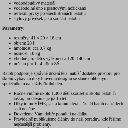
vodoodpudivý materiál
voděodolné dno s plastovými nožičkami
reflexní prvky po všech stranách batohu
stylový přívěsek jako součást batohu
Parametry:
rozměry: 41 × 29 × 18 cm
objem: 20 l
hmotnost: cca 0,7 kg
nosnost: 10 kg
vhodné pro děti s výškou cca 120–140 cm
určeno pro 1.–4. třídu ZŠ
Batoh podporuje správné držení těla, nabízí dostatek prostoru pro
školní výbavu a díky hravému designu se stane oblíbeným
společníkem na každý školní den.
Ročně vidíme okolo 1.300 dětí zkoušet si školní batoh či
tašku, prodáváme je již 15 let.
Díky tomu VÍME, jak a komu která taška či batoh na zádech
sedí nejlépe.
Dovedeme Vám dobře poradit i na dálku.
Pravidelně publikujeme články do naší poradny, kde řešíme
nejčastější problémy.