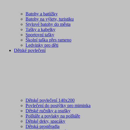
Batohy a batůžky
Batohy na výlety, turistiku
Stylové batohy do města
Tašky a kabelky
Sportovní tašky
Školní taška přes rameno
Ledvinky pro děti
Dětské povlečení
Dětské povlečení 140x200
Povlečení do postýlky pro miminka
Dětské ručníky a osušky
Polštáře a povlaky na polštáře
Dětské deky, spacáky
Dětská prostěradla