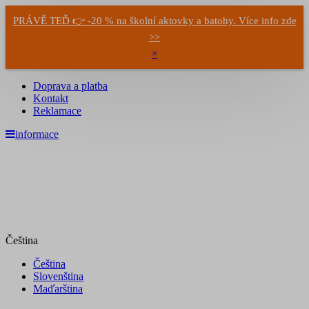
PRÁVĚ TEĎ 👉 -20 % na školní aktovky a batohy. Více info zde
>>
×
Doprava a platba
Kontakt
Reklamace
informace
Čeština
Čeština
Slovenština
Maďarština