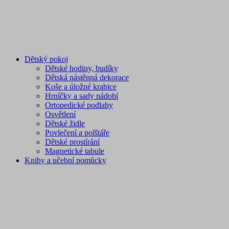
Dětský pokoj
Dětské hodiny, budíky
Dětská nástěnná dekorace
Koše a úložné krabice
Hrníčky a sady nádobí
Ortopedické podlahy
Osvětlení
Dětské židle
Povlečení a polštáře
Dětské prostírání
Magnetické tabule
Knihy a učební pomůcky