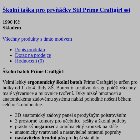
Školní taška pro prvňáčky Stil Prime Craftgirl set
1990 Kč
Skladem
Všechny produkty s tímto motivem
Popis produktu
Dotaz na prodejce
Hodnocení (0)
Školní batoh Prime Craftgirl
Velmi lehký
ergonomický školní batoh
Prime Craftgirl je určen pro
holky od 1. do 4. třídy ZŠ. Barevný kreativní design potěší všechny
malé výtvarnice a milovnice tvoření. Díky nízké hmotnosti a
anatomickému zádovému systému nabízí pohodlné nošení během
celého školního dne.
3D anatomický zádový panel s prodyšným polstrováním
3 prostorné komory pro učebnice, sešity a školní potřeby
praktický
organizér
a odnímatelný kroužek na klíče
anatomicky tvarované a nastavitelné ramenní popruhy
nastavitelný hrudní pás
pro lepší stabilitu