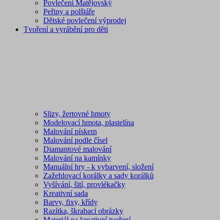
Povlečení Matějovský
Peřiny a polštáře
Dětské povlečení výprodej
Tvoření a vyrábění pro děti
Slizy, žertovné hmoty
Modelovací hmota, plastelína
Malování pískem
Malování podle čísel
Diamantové malování
Malování na kamínky
Manuální hry - k vybarvení, složení
Zažehlovací korálky a sady korálků
Vyšívání, šití, provlékačky
Kreativní sada
Barvy, fixy, křídy
Razítka, škrabací obrázky
Materiál na kreativní tvoření