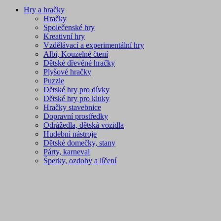
Hry a hračky
Hračky
Společenské hry
Kreativní hry
Vzdělávací a experimentální hry
Albi, Kouzelné čtení
Dětské dřevěné hračky
Plyšové hračky
Puzzle
Dětské hry pro dívky
Dětské hry pro kluky
Hračky stavebnice
Dopravní prostředky
Odrážedla, dětská vozidla
Hudební nástroje
Dětské domečky, stany
Párty, karneval
Šperky, ozdoby a líčení