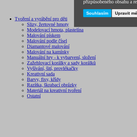
přizpůsobeného obsahu a rek
Souhlasím
Upravit m
Tvoření a vyrábění pro děti
Slizy, žertovné hmoty
Modelovací hmota, plastelína
Malování pískem
Malování podle čísel
Diamantové malování
Malování na kamínky
Manuální hry - k vybarvení, složení
Zažehlovací korálky a sady korálků
Vyšívání, šití, provlékačky
Kreativní sada
Barvy, fixy, křídy
Razítka, škrabací obrázky
Materiál na kreativní tvoření
Ostatní