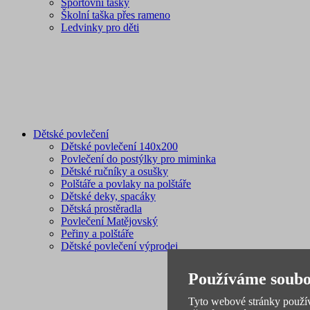
Sportovní tašky
Školní taška přes rameno
Ledvinky pro děti
Dětské povlečení
Dětské povlečení 140x200
Povlečení do postýlky pro miminka
Dětské ručníky a osušky
Polštáře a povlaky na polštáře
Dětské deky, spacáky
Dětská prostěradla
Povlečení Matějovský
Peřiny a polštáře
Dětské povlečení výprodej
Používáme soubo
Tyto webové stránky používa