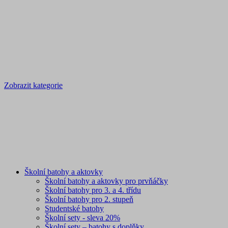
Zobrazit kategorie
Školní batohy a aktovky
Školní batohy a aktovky pro prvňáčky
Školní batohy pro 3. a 4. třídu
Školní batohy pro 2. stupeň
Studentské batohy
Školní sety - sleva 20%
Školní sety – batohy s doplňky