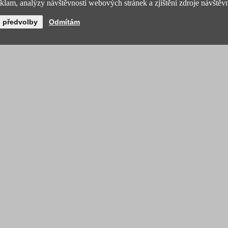
lam, analýzy návštěvnosti webových stránek a zjištění zdroje návštěvn
é předvolby
Odmítám