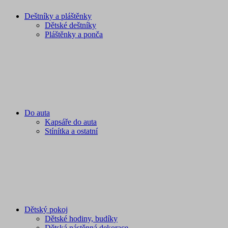
Deštníky a pláštěnky
Dětské deštníky
Pláštěnky a ponča
Do auta
Kapsáře do auta
Stínítka a ostatní
Dětský pokoj
Dětské hodiny, budíky
Dětská nástěnná dekorace