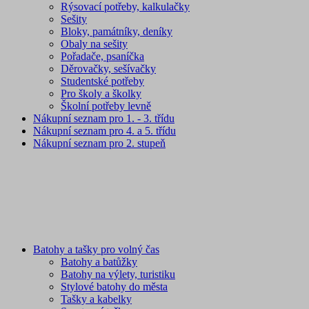
Rýsovací potřeby, kalkulačky
Sešity
Bloky, památníky, deníky
Obaly na sešity
Pořadače, psaníčka
Děrovačky, sešívačky
Studentské potřeby
Pro školy a školky
Školní potřeby levně
Nákupní seznam pro 1. - 3. třídu
Nákupní seznam pro 4. a 5. třídu
Nákupní seznam pro 2. stupeň
Batohy a tašky pro volný čas
Batohy a batůžky
Batohy na výlety, turistiku
Stylové batohy do města
Tašky a kabelky