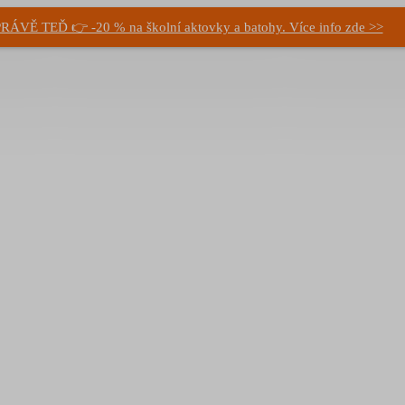
RÁVĚ TEĎ 👉 -20 % na školní aktovky a batohy. Více info zde >>