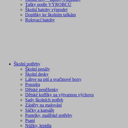
Tašky podle VÝROBCŮ
Školní batohy výprodej
Doplňky ke školním taškám
Rolovací batohy
Školní potřeby
Školní penály
Školní desky
Láhve na pití a svačinové boxy
Pouzdra
Dětské peněženky
Dětské kufříky na výtvarnou výchovu
Sady školních potřeb
Zástěry na malování
Sáčky a kapsáře
Pastelky, malířské potřeby
Psaní
Nůžky, lepidla