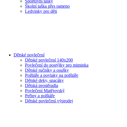
Sportovní tašky
Školní taška přes rameno
Ledvinky pro děti
Dětské povlečení
Dětské povlečení 140x200
Povlečení do postýlky pro miminka
Dětské ručníky a osušky
Polštáře a povlaky na polštáře
Dětské deky, spacáky
Dětská prostěradla
Povlečení Matějovský
Peřiny a polštáře
Dětské povlečení výprodej