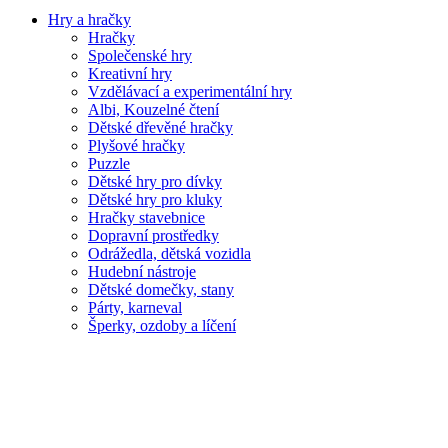
Hry a hračky
Hračky
Společenské hry
Kreativní hry
Vzdělávací a experimentální hry
Albi, Kouzelné čtení
Dětské dřevěné hračky
Plyšové hračky
Puzzle
Dětské hry pro dívky
Dětské hry pro kluky
Hračky stavebnice
Dopravní prostředky
Odrážedla, dětská vozidla
Hudební nástroje
Dětské domečky, stany
Párty, karneval
Šperky, ozdoby a líčení