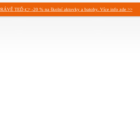
RÁVĚ TEĎ 👉 -20 % na školní aktovky a batohy. Více info zde >>