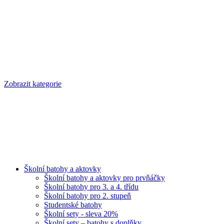
Zobrazit kategorie
Školní batohy a aktovky
Školní batohy a aktovky pro prvňáčky
Školní batohy pro 3. a 4. třídu
Školní batohy pro 2. stupeň
Studentské batohy
Školní sety - sleva 20%
Školní sety – batohy s doplňky