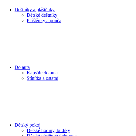
Deštníky a pláštěnky
Dětské deštníky
Pláštěnky a ponča
Do auta
Kapsáře do auta
Stínítka a ostatní
Dětský pokoj
Dětské hodiny, budíky
Dětská nástěnná dekorace