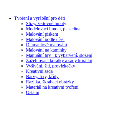
Tvoření a vyrábění pro děti
Slizy, žertovné hmoty
Modelovací hmota, plastelína
Malování pískem
Malování podle čísel
Diamantové malování
Malování na kamínky
Manuální hry - k vybarvení, složení
Zažehlovací korálky a sady korálků
Vyšívání, šití, provlékačky
Kreativní sada
Barvy, fixy, křídy
Razítka, škrabací obrázky
Materiál na kreativní tvoření
Ostatní