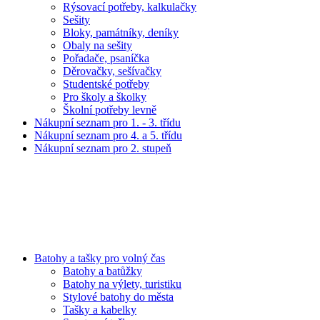
Rýsovací potřeby, kalkulačky
Sešity
Bloky, památníky, deníky
Obaly na sešity
Pořadače, psaníčka
Děrovačky, sešívačky
Studentské potřeby
Pro školy a školky
Školní potřeby levně
Nákupní seznam pro 1. - 3. třídu
Nákupní seznam pro 4. a 5. třídu
Nákupní seznam pro 2. stupeň
Batohy a tašky pro volný čas
Batohy a batůžky
Batohy na výlety, turistiku
Stylové batohy do města
Tašky a kabelky