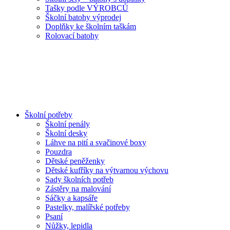
Tašky podle VÝROBCŮ
Školní batohy výprodej
Doplňky ke školním taškám
Rolovací batohy
Školní potřeby
Školní penály
Školní desky
Láhve na pití a svačinové boxy
Pouzdra
Dětské peněženky
Dětské kufříky na výtvarnou výchovu
Sady školních potřeb
Zástěry na malování
Sáčky a kapsáře
Pastelky, malířské potřeby
Psaní
Nůžky, lepidla