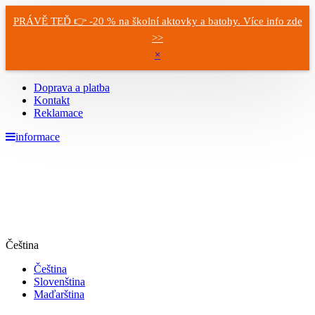
PRÁVĚ TEĎ 👉 -20 % na školní aktovky a batohy. Více info zde
>>
×
Doprava a platba
Kontakt
Reklamace
informace
Čeština
Čeština
Slovenština
Maďarština