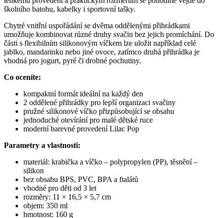
lehkému provedení a praktickým rozměrům se pohodlně vejde do
školního batohu, kabelky i sportovní tašky.
Chytré vnitřní uspořádání se dvěma oddělenými přihrádkami
umožňuje kombinovat různé druhy svačin bez jejich promíchání. Do
části s flexibilním silikonovým víčkem lze uložit například celé
jablko, mandarinku nebo jiné ovoce, zatímco druhá přihrádka je
vhodná pro jogurt, pyré či drobné pochutiny.
Co oceníte:
kompaktní formát ideální na každý den
2 oddělené přihrádky pro lepší organizaci svačiny
pružné silikonové víčko přizpůsobující se obsahu
jednoduché otevírání pro malé dětské ruce
moderní barevné provedení Lilac Pop
Parametry a vlastnosti:
materiál: krabička a víčko – polypropylen (PP), těsnění –
silikon
bez obsahu BPS, PVC, BPA a ftalátů
vhodné pro děti od 3 let
rozměry: 11 × 16,5 × 5,7 cm
objem: 350 ml
hmotnost: 160 g