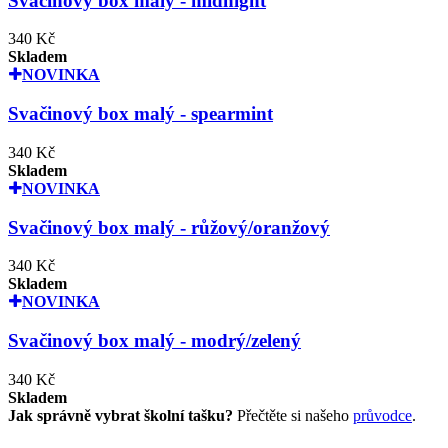
Svačinový box malý - midnight
340 Kč
Skladem
NOVINKA
Svačinový box malý - spearmint
340 Kč
Skladem
NOVINKA
Svačinový box malý - růžový/oranžový
340 Kč
Skladem
NOVINKA
Svačinový box malý - modrý/zelený
340 Kč
Skladem
Jak správně vybrat školní tašku?
Přečtěte si našeho
průvodce
.