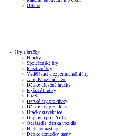
Ostatní
Hry a hračky
Hračky
Společenské hry
Kreativní hry
Vzdělávací a experimentální hry
Albi, Kouzelné čtení
Dětské dřevěné hračky
Plyšové hračky
Puzzle
Dětské hry pro dívky
Dětské hry pro kluky
Hračky stavebnice
Dopravní prostředky
Odrážedla, dětská vozidla
Hudební nástroje
Dětské domečky, stany