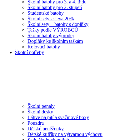
Školní batohy pro 3. a 4. třídu
Školní batohy pro 2. stupeň
Studentské batohy
Školní sety - sleva 20%
Školní sety – batohy s doplňky
Tašky podle VÝROBCŮ
Školní batohy výprodej
Doplňky ke školním taškám
Rolovací batohy
Školní potřeby
Školní penály
Školní desky
Láhve na pití a svačinové boxy
Pouzdra
Dětské peněženky
Dětské kufříky na výtvarnou výchovu
Sady školních potřeb