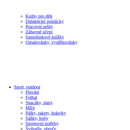
Knihy pro děti
Didaktické pomůcky
Pracovní sešity
Zábavné učení
Samolepkové knížky
Omalovánky, vystřihovánky
Sport, outdoor
Plavání
Fotbal
Spacáky, stany
Míče
Pálky, rakety, hokejky
Sáňky, boby
Sportovní potřeby
Švihadla, obruče