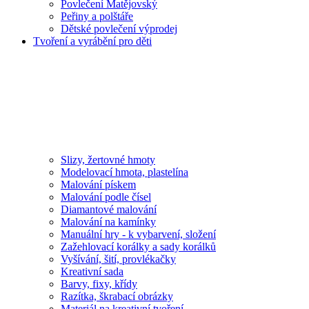
Povlečení Matějovský
Peřiny a polštáře
Dětské povlečení výprodej
Tvoření a vyrábění pro děti
Slizy, žertovné hmoty
Modelovací hmota, plastelína
Malování pískem
Malování podle čísel
Diamantové malování
Malování na kamínky
Manuální hry - k vybarvení, složení
Zažehlovací korálky a sady korálků
Vyšívání, šití, provlékačky
Kreativní sada
Barvy, fixy, křídy
Razítka, škrabací obrázky
Materiál na kreativní tvoření