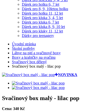
Dárek pro holku 6, 7 let
Dárek pro 8, 9, 10letou holku
Dárek pro holku 11, 12 let
Dárek pro kluka 3, 4, 5 let
Dárek pro kluka 6, 7 let
Dárek pro kluka 8, 9, 10 let
Dárek pro kluky 11, 12 let
Dárky pro teenagery
Úvodní stránka
Školní potřeby
Láhve na pití a svačinové boxy
Boxy a krabičky na svačinu
Svačinový box dělený
Svačinový box malý - lilac pop
NOVINKA
Svačinový box malý - lilac pop
Cena:
340
Kč