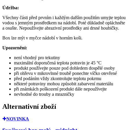
Údržba:
Všechny části před prvním i každým dalším použitím umyjte teplou
vodou s jemným prostředkem na nádobí. Poté důkladně opláchněte
a osušte. Nepoužívejte abrazivní prostředky ani drsné houbičky.
Box lze mýt v myčce nádobí v horním koši.
Upozornění:
není vhodný pro tekutiny
maximální doporučená teplota potravin je 45 °C
produkt používejte pouze pod dohledem dospělé osoby
při ohřevu v mikrovlnné troubě ponechte víčko otevřené
před podáním vždy zkontrolujte teplotu pokrmu
některé potraviny mohou způsobit zabarvení materiálu
při známkách poškození produkt dále nepoužívejte
nevhodné do trouby a mrazničky
Alternativní zboží
NOVINKA