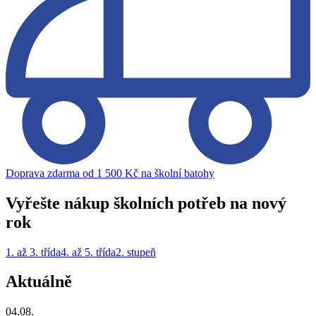
Doprava zdarma od 1 500 Kč na školní batohy
Vyřešte nákup školních potřeb na nový
rok
1. až 3. třída
4. až 5. třída
2. stupeň
Aktuálně
04.08.