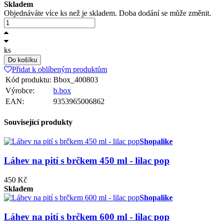
Skladem
Objednáváte více ks než je skladem. Doba dodání se může změnit.
ks
Do košíku
Přidat k oblíbeným produktům
Kód produktu:
Bbox_400803
Výrobce:
b.box
EAN:
9353965006862
Související produkty
Shopalike
Láhev na pití s brčkem 450 ml - lilac pop
450 Kč
Skladem
Shopalike
Láhev na pití s brčkem 600 ml - lilac pop