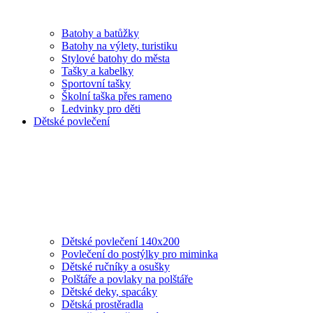
Batohy a batůžky
Batohy na výlety, turistiku
Stylové batohy do města
Tašky a kabelky
Sportovní tašky
Školní taška přes rameno
Ledvinky pro děti
Dětské povlečení
Dětské povlečení 140x200
Povlečení do postýlky pro miminka
Dětské ručníky a osušky
Polštáře a povlaky na polštáře
Dětské deky, spacáky
Dětská prostěradla