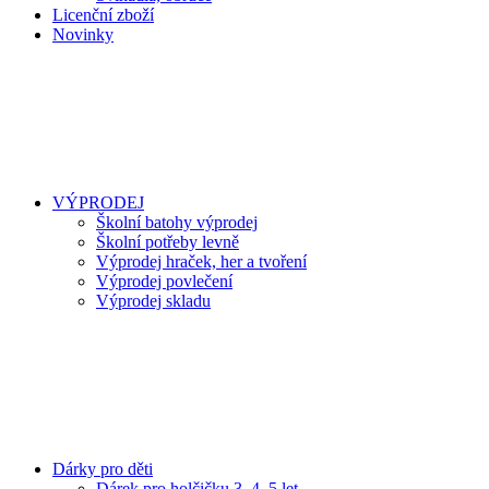
Licenční zboží
Novinky
VÝPRODEJ
Školní batohy výprodej
Školní potřeby levně
Výprodej hraček, her a tvoření
Výprodej povlečení
Výprodej skladu
Dárky pro děti
Dárek pro holčičku 3, 4, 5 let