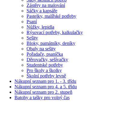
Zástěry na malování
Sáčky a kapsáře
Pastelky, malířské potřeby
Psaní
Nůžky, lepidla
Rýsovací potřeby, kalkulačky
Sešity
Bloky, památníky, deníky
Obaly na sešity
Pořadače, psaníčka
Děrovačky, sešívačky
Studentské potřeby
Pro školy a školky
Školní potřeby levně
Nákupní seznam pro 1. - 3. třídu
Nákupní seznam pro 4. a 5. třídu
Nákupní seznam pro 2. stupeň
Batohy a tašky pro volný čas