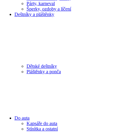
Párty, karneval
Šperky, ozdoby a líčení
Deštníky a pláštěnky
Dětské deštníky
Pláštěnky a ponča
Do auta
Kapsáře do auta
Stínítka a ostatní