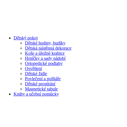
Dětský pokoj
Dětské hodiny, budíky
Dětská nástěnná dekorace
Koše a úložné krabice
Hrníčky a sady nádobí
Ortopedické podlahy
Osvětlení
Dětské židle
Povlečení a polštáře
Dětské prostírání
Magnetické tabule
Knihy a učební pomůcky