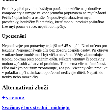
Produkty před prvním i každým použitím rozdělte na jednotlivé
komponenty a umyjte ve vodě jemným přípravkem na mytí nádobí.
Pečlivě opláchněte a osušte. Nepoužívejte abrazivní mycí
prostředky, houbičky či drátěnky, které mohou produkt poškrábat.
Lze mýt pouze v ruce, nepatří do myčky.
Upozornění
Nepoužívejte pro potraviny teplejší než 45 stupňů. Není určeno pro
tekutiny. Neponechávejte dítě bez dozoru dospělé osoby. Při ohřevu
v mikrovlnné troubě musí být víčko otevřeno. Vždy zkontrolujte
teplotu pokrmu před podáním dítěti. Některé tekutiny či potraviny
mohou způsobit zabarvení produktu. Toto nemá vliv na funkčnost.
Před každým použitím zkontrolujte, zda jsou všechny části produktu
v pořádku a při známkách opotřebení nedávejte dítěti. Nepatří do
trouby nebo mrazničky.
Alternativní zboží
NOVINKA
Svačinový box střední - midnight