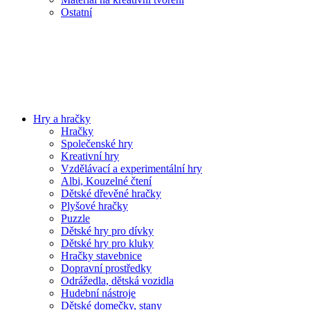
Ostatní
Hry a hračky
Hračky
Společenské hry
Kreativní hry
Vzdělávací a experimentální hry
Albi, Kouzelné čtení
Dětské dřevěné hračky
Plyšové hračky
Puzzle
Dětské hry pro dívky
Dětské hry pro kluky
Hračky stavebnice
Dopravní prostředky
Odrážedla, dětská vozidla
Hudební nástroje
Dětské domečky, stany