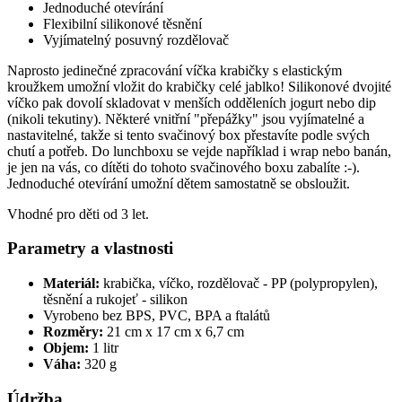
Jednoduché otevírání
Flexibilní silikonové těsnění
Vyjímatelný posuvný rozdělovač
Naprosto jedinečné zpracování víčka krabičky s elastickým
kroužkem umožní vložit do krabičky celé jablko! Silikonové dvojité
víčko pak dovolí skladovat v menších odděleních jogurt nebo dip
(nikoli tekutiny). Některé vnitřní "přepážky" jsou vyjímatelné a
nastavitelné, takže si tento svačinový box přestavíte podle svých
chutí a potřeb. Do lunchboxu se vejde například i wrap nebo banán,
je jen na vás, co dítěti do tohoto svačinového boxu zabalíte :-).
Jednoduché otevírání umožní dětem samostatně se obsloužit.
Vhodné pro děti od 3 let.
Parametry a vlastnosti
Materiál:
krabička, víčko, rozdělovač - PP (polypropylen),
těsnění a rukojeť - silikon
Vyrobeno bez BPS, PVC, BPA a ftalátů
Rozměry:
21 cm x 17 cm x 6,7 cm
Objem:
1 litr
Váha:
320 g
Údržba