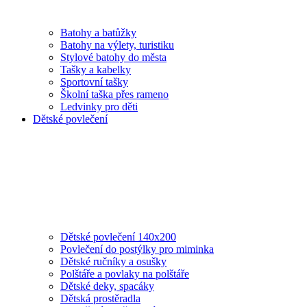
Batohy a batůžky
Batohy na výlety, turistiku
Stylové batohy do města
Tašky a kabelky
Sportovní tašky
Školní taška přes rameno
Ledvinky pro děti
Dětské povlečení
Dětské povlečení 140x200
Povlečení do postýlky pro miminka
Dětské ručníky a osušky
Polštáře a povlaky na polštáře
Dětské deky, spacáky
Dětská prostěradla