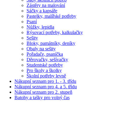
Zástěry na malování
Sáčky a kapsáře
Pastelky, malířské potřeby
Psaní
Nůžky, lepidla
Rýsovací potřeby, kalkulačky
Sešity
Bloky, památníky, deníky
Obaly na sešity
Pořadače, psaníčka
Děrovačky, sešívačky
Studentské potřeby
Pro školy a školky
Školní potřeby levně
Nákupní seznam pro 1. - 3. třídu
Nákupní seznam pro 4. a 5. třídu
Nákupní seznam pro 2. stupeň
Batohy a tašky pro volný čas