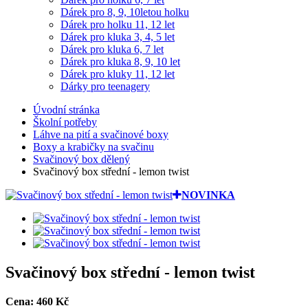
Dárek pro 8, 9, 10letou holku
Dárek pro holku 11, 12 let
Dárek pro kluka 3, 4, 5 let
Dárek pro kluka 6, 7 let
Dárek pro kluka 8, 9, 10 let
Dárek pro kluky 11, 12 let
Dárky pro teenagery
Úvodní stránka
Školní potřeby
Láhve na pití a svačinové boxy
Boxy a krabičky na svačinu
Svačinový box dělený
Svačinový box střední - lemon twist
NOVINKA
Svačinový box střední - lemon twist
Cena:
460
Kč