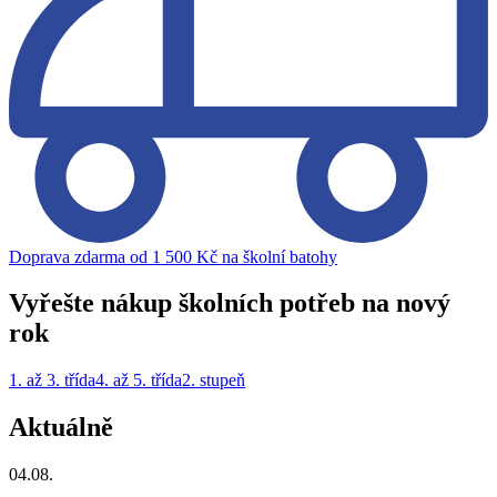
Doprava zdarma od 1 500 Kč na školní batohy
Vyřešte nákup školních potřeb na nový
rok
1. až 3. třída
4. až 5. třída
2. stupeň
Aktuálně
04.08.