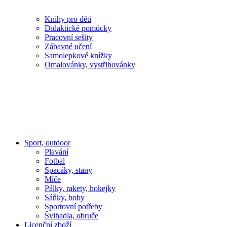
Knihy pro děti
Didaktické pomůcky
Pracovní sešity
Zábavné učení
Samolepkové knížky
Omalovánky, vystřihovánky
Sport, outdoor
Plavání
Fotbal
Spacáky, stany
Míče
Pálky, rakety, hokejky
Sáňky, boby
Sportovní potřeby
Švihadla, obruče
Licenční zboží