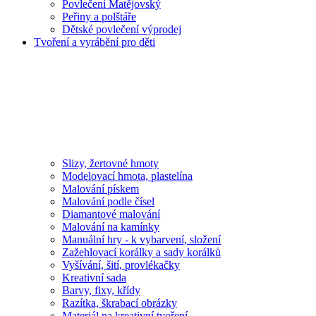
Povlečení Matějovský
Peřiny a polštáře
Dětské povlečení výprodej
Tvoření a vyrábění pro děti
Slizy, žertovné hmoty
Modelovací hmota, plastelína
Malování pískem
Malování podle čísel
Diamantové malování
Malování na kamínky
Manuální hry - k vybarvení, složení
Zažehlovací korálky a sady korálků
Vyšívání, šití, provlékačky
Kreativní sada
Barvy, fixy, křídy
Razítka, škrabací obrázky
Materiál na kreativní tvoření