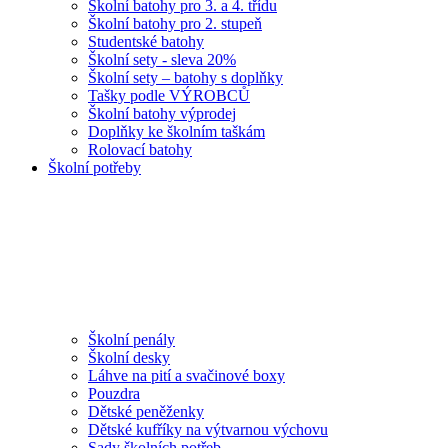
Školní batohy pro 3. a 4. třídu
Školní batohy pro 2. stupeň
Studentské batohy
Školní sety - sleva 20%
Školní sety – batohy s doplňky
Tašky podle VÝROBCŮ
Školní batohy výprodej
Doplňky ke školním taškám
Rolovací batohy
Školní potřeby
Školní penály
Školní desky
Láhve na pití a svačinové boxy
Pouzdra
Dětské peněženky
Dětské kufříky na výtvarnou výchovu
Sady školních potřeb