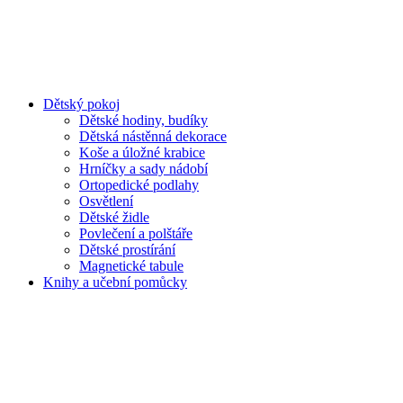
Dětský pokoj
Dětské hodiny, budíky
Dětská nástěnná dekorace
Koše a úložné krabice
Hrníčky a sady nádobí
Ortopedické podlahy
Osvětlení
Dětské židle
Povlečení a polštáře
Dětské prostírání
Magnetické tabule
Knihy a učební pomůcky