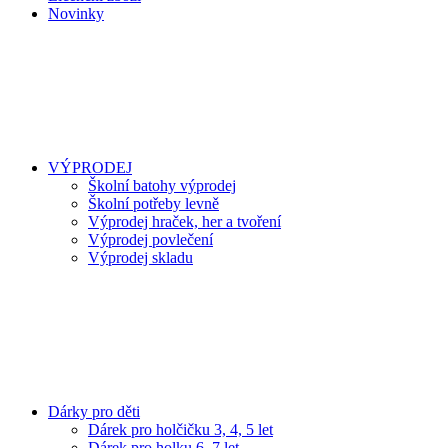
Novinky
VÝPRODEJ
Školní batohy výprodej
Školní potřeby levně
Výprodej hraček, her a tvoření
Výprodej povlečení
Výprodej skladu
Dárky pro děti
Dárek pro holčičku 3, 4, 5 let
Dárek pro holku 6, 7 let