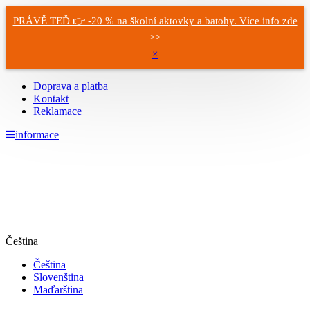
PRÁVĚ TEĎ 👉 -20 % na školní aktovky a batohy. Více info zde
>>
×
Doprava a platba
Kontakt
Reklamace
informace
Čeština
Čeština
Slovenština
Maďarština