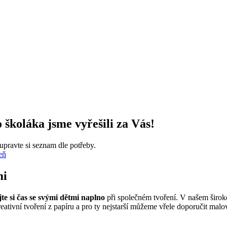
 školáka jsme vyřešili za Vás!
pravte si seznam dle potřeby.
eň
mi
jte si čas se svými dětmi naplno
při společném tvoření. V našem širokém
ativní tvoření z papíru a pro ty nejstarší můžeme vřele doporučit malo