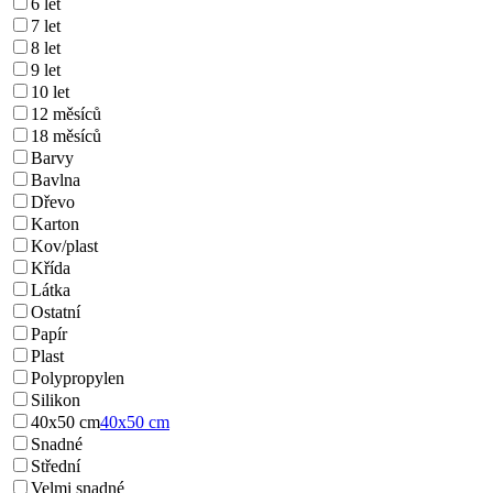
6 let
7 let
8 let
9 let
10 let
12 měsíců
18 měsíců
Barvy
Bavlna
Dřevo
Karton
Kov/plast
Křída
Látka
Ostatní
Papír
Plast
Polypropylen
Silikon
40x50 cm
40x50 cm
Snadné
Střední
Velmi snadné