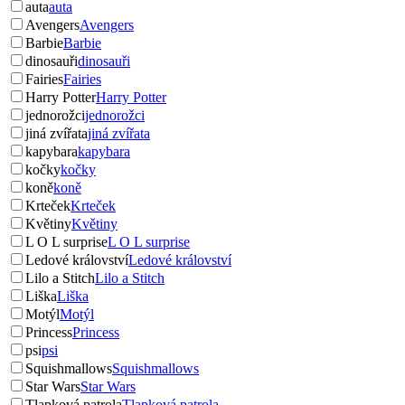
auta
auta
Avengers
Avengers
Barbie
Barbie
dinosauři
dinosauři
Fairies
Fairies
Harry Potter
Harry Potter
jednorožci
jednorožci
jiná zvířata
jiná zvířata
kapybara
kapybara
kočky
kočky
koně
koně
Krteček
Krteček
Květiny
Květiny
L O L surprise
L O L surprise
Ledové království
Ledové království
Lilo a Stitch
Lilo a Stitch
Liška
Liška
Motýl
Motýl
Princess
Princess
psi
psi
Squishmallows
Squishmallows
Star Wars
Star Wars
Tlapková patrola
Tlapková patrola