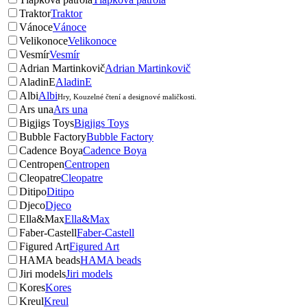
Traktor
Traktor
Vánoce
Vánoce
Velikonoce
Velikonoce
Vesmír
Vesmír
Adrian Martinkovič
Adrian Martinkovič
AladinE
AladinE
Albi
Albi
Hry, Kouzelné čtení a designové maličkosti.
Ars una
Ars una
Bigjigs Toys
Bigjigs Toys
Bubble Factory
Bubble Factory
Cadence Boya
Cadence Boya
Centropen
Centropen
Cleopatre
Cleopatre
Ditipo
Ditipo
Djeco
Djeco
Ella&Max
Ella&Max
Faber-Castell
Faber-Castell
Figured Art
Figured Art
HAMA beads
HAMA beads
Jiri models
Jiri models
Kores
Kores
Kreul
Kreul