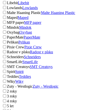
Libebit
Libebit
Lowlands
Lowlands
Malte Haaning Plastic
Malte Haaning Plastic
Maped
Maped
MFP paper
MFP paper
Mindok
Mindok
Oxybag
Oxybag
PaperMate
PaperMate
Pelikan
Pelikan
Pixie Crew
Pixie Crew
Radost v písku
Radost v písku
Schneiders
Schneiders
SmartLife
SmartLife
SMT Creatoys
SMT Creatoys
Spirit
Spirit
Teddies
Teddies
Wiky
Wiky
Zuty - Westlogic
Zuty - Westlogic
2 roky
3 roky
4 roky
5 let