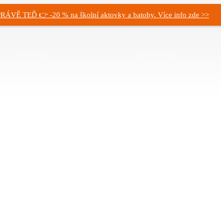
RÁVĚ TEĎ 👉 -20 % na školní aktovky a batohy. Více info zde >>