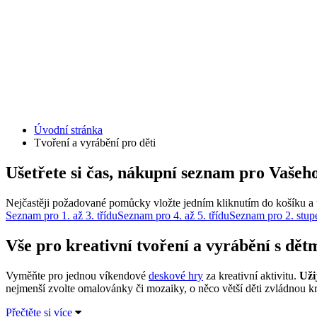
Úvodní stránka
Tvoření a vyrábění pro děti
Ušetřete si čas, nákupní seznam pro Vašeho
Nejčastěji požadované pomůcky vložte jedním kliknutím do košíku a u
Seznam pro 1. až 3. třídu
Seznam pro 4. až 5. třídu
Seznam pro 2. stup
Vše pro kreativní tvoření a vyrábění s dět
Vyměňte pro jednou víkendové
deskové hry
za kreativní aktivitu.
Uži
nejmenší zvolte omalovánky či mozaiky, o něco větší děti zvládnou kre
Přečtěte si více