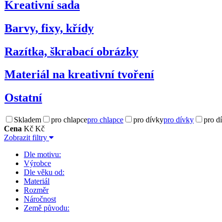
Kreativní sada
Barvy, fixy, křídy
Razítka, škrabací obrázky
Materiál na kreativní tvoření
Ostatní
Skladem
pro chlapce
pro chlapce
pro dívky
pro dívky
pro d
Cena
Kč
Kč
Zobrazit filtry
Dle motivu:
Výrobce
Dle věku od:
Materiál
Rozměr
Náročnost
Země původu: