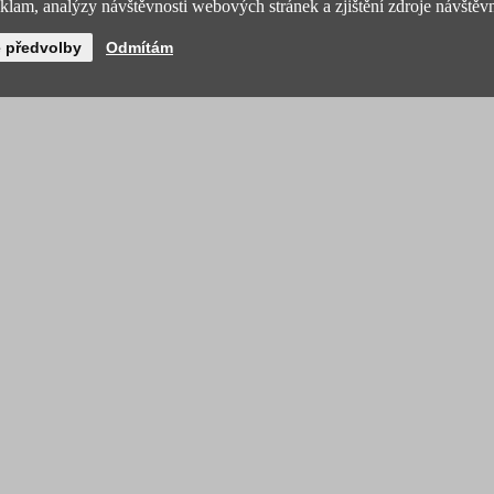
lam, analýzy návštěvnosti webových stránek a zjištění zdroje návštěvn
é předvolby
Odmítám