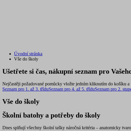
Úvodní stránka
Vše do školy
Ušetřete si čas, nákupní seznam pro Vašeho
Nejčastěji požadované pomůcky vložte jedním kliknutím do košíku a u
Seznam pro 1. až 3. třídu
Seznam pro 4. až 5. třídu
Seznam pro 2. stup
Vše do školy
Školní batohy a potřeby do školy
Dnes splňují všechny školní tašky náročná kritéria – anatomicky tvaro