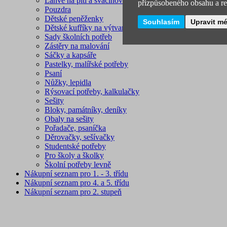
Láhve na pití a svačinové boxy
přizpůsobeného obsahu a rek
Pouzdra
Dětské peněženky
Souhlasím
Upravit m
Dětské kufříky na výtvarnou výchovu
Sady školních potřeb
Zástěry na malování
Sáčky a kapsáře
Pastelky, malířské potřeby
Psaní
Nůžky, lepidla
Rýsovací potřeby, kalkulačky
Sešity
Bloky, památníky, deníky
Obaly na sešity
Pořadače, psaníčka
Děrovačky, sešívačky
Studentské potřeby
Pro školy a školky
Školní potřeby levně
Nákupní seznam pro 1. - 3. třídu
Nákupní seznam pro 4. a 5. třídu
Nákupní seznam pro 2. stupeň