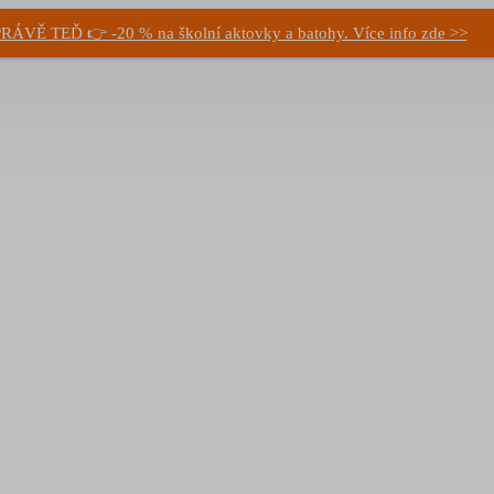
RÁVĚ TEĎ 👉 -20 % na školní aktovky a batohy. Více info zde >>