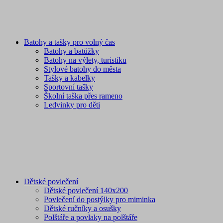
Batohy a tašky pro volný čas
Batohy a batůžky
Batohy na výlety, turistiku
Stylové batohy do města
Tašky a kabelky
Sportovní tašky
Školní taška přes rameno
Ledvinky pro děti
Dětské povlečení
Dětské povlečení 140x200
Povlečení do postýlky pro miminka
Dětské ručníky a osušky
Polštáře a povlaky na polštáře