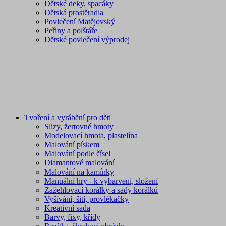
Dětské deky, spacáky
Dětská prostěradla
Povlečení Matějovský
Peřiny a polštáře
Dětské povlečení výprodej
Tvoření a vyrábění pro děti
Slizy, žertovné hmoty
Modelovací hmota, plastelína
Malování pískem
Malování podle čísel
Diamantové malování
Malování na kamínky
Manuální hry - k vybarvení, složení
Zažehlovací korálky a sady korálků
Vyšívání, šití, provlékačky
Kreativní sada
Barvy, fixy, křídy