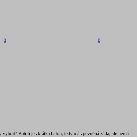
0
0
edy vybrat? Batoh je zkrátka batoh, tedy má zpevněná záda, ale nemá