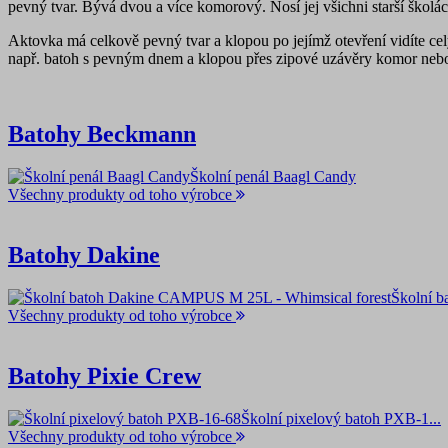
pevný tvar. Bývá dvou a více komorový. Nosí jej všichni starší školác
Aktovka má celkově pevný tvar a klopou po jejímž otevření vidíte ce
např. batoh s pevným dnem a klopou přes zipové uzávěry komor nebo
Batohy Beckmann
Školní penál Baagl Candy
Všechny produkty od toho výrobce
Batohy Dakine
Školní 
Všechny produkty od toho výrobce
Batohy Pixie Crew
Školní pixelový batoh PXB-1...
Všechny produkty od toho výrobce