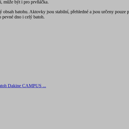
i, může být i pro prvňáčka.
lý obsah batohu. Aktovky jsou stabilní, přehledné a jsou určeny pouz
 pevné dno i celý batoh.
batoh Dakine CAMPUS ...