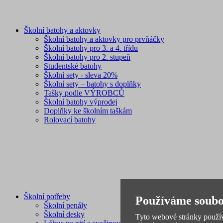
Školní batohy a aktovky
Školní batohy a aktovky pro prvňáčky
Školní batohy pro 3. a 4. třídu
Školní batohy pro 2. stupeň
Studentské batohy
Školní sety - sleva 20%
Školní sety – batohy s doplňky
Tašky podle VÝROBCŮ
Školní batohy výprodej
Doplňky ke školním taškám
Rolovací batohy
Školní potřeby
Používáme soubo
Školní penály
Školní desky
Tyto webové stránky používa