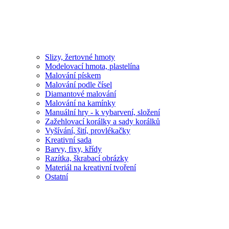
Slizy, žertovné hmoty
Modelovací hmota, plastelína
Malování pískem
Malování podle čísel
Diamantové malování
Malování na kamínky
Manuální hry - k vybarvení, složení
Zažehlovací korálky a sady korálků
Vyšívání, šití, provlékačky
Kreativní sada
Barvy, fixy, křídy
Razítka, škrabací obrázky
Materiál na kreativní tvoření
Ostatní