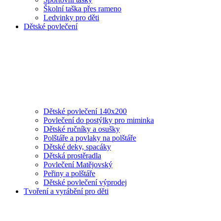
Školní taška přes rameno
Ledvinky pro děti
Dětské povlečení
Dětské povlečení 140x200
Povlečení do postýlky pro miminka
Dětské ručníky a osušky
Polštáře a povlaky na polštáře
Dětské deky, spacáky
Dětská prostěradla
Povlečení Matějovský
Peřiny a polštáře
Dětské povlečení výprodej
Tvoření a vyrábění pro děti