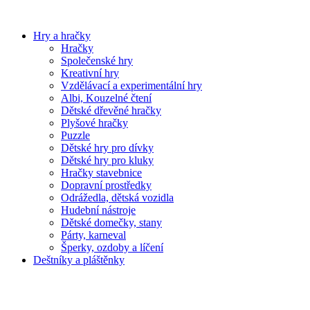
Hry a hračky
Hračky
Společenské hry
Kreativní hry
Vzdělávací a experimentální hry
Albi, Kouzelné čtení
Dětské dřevěné hračky
Plyšové hračky
Puzzle
Dětské hry pro dívky
Dětské hry pro kluky
Hračky stavebnice
Dopravní prostředky
Odrážedla, dětská vozidla
Hudební nástroje
Dětské domečky, stany
Párty, karneval
Šperky, ozdoby a líčení
Deštníky a pláštěnky