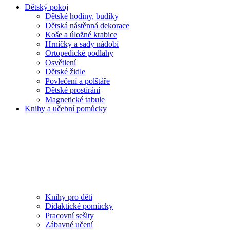
Dětský pokoj
Dětské hodiny, budíky
Dětská nástěnná dekorace
Koše a úložné krabice
Hrníčky a sady nádobí
Ortopedické podlahy
Osvětlení
Dětské židle
Povlečení a polštáře
Dětské prostírání
Magnetické tabule
Knihy a učební pomůcky
Knihy pro děti
Didaktické pomůcky
Pracovní sešity
Zábavné učení