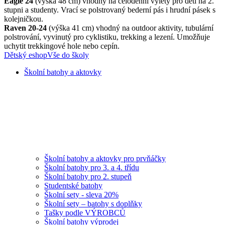
Eagle 24
(výška 48 cm) vhodný na celodenní výlety pro děti na 2.
stupni a studenty. Vrací se polstrovaný bederní pás i hrudní pásek s
kolejničkou.
Raven 20-24
(výška 41 cm) vhodný na outdoor aktivity, tubulární
polstrování, vyvinutý pro cyklistiku, trekking a lezení. Umožňuje
uchytit trekkingové hole nebo cepín.
Dětský eshop
Vše do školy
Školní batohy a aktovky
Školní batohy a aktovky pro prvňáčky
Školní batohy pro 3. a 4. třídu
Školní batohy pro 2. stupeň
Studentské batohy
Školní sety - sleva 20%
Školní sety – batohy s doplňky
Tašky podle VÝROBCŮ
Školní batohy výprodej