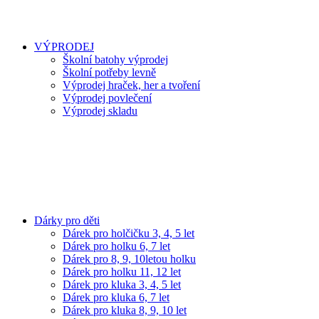
VÝPRODEJ
Školní batohy výprodej
Školní potřeby levně
Výprodej hraček, her a tvoření
Výprodej povlečení
Výprodej skladu
Dárky pro děti
Dárek pro holčičku 3, 4, 5 let
Dárek pro holku 6, 7 let
Dárek pro 8, 9, 10letou holku
Dárek pro holku 11, 12 let
Dárek pro kluka 3, 4, 5 let
Dárek pro kluka 6, 7 let
Dárek pro kluka 8, 9, 10 let