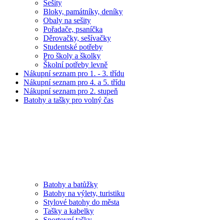
Sešity
Bloky, památníky, deníky
Obaly na sešity
Pořadače, psaníčka
Děrovačky, sešívačky
Studentské potřeby
Pro školy a školky
Školní potřeby levně
Nákupní seznam pro 1. - 3. třídu
Nákupní seznam pro 4. a 5. třídu
Nákupní seznam pro 2. stupeň
Batohy a tašky pro volný čas
Batohy a batůžky
Batohy na výlety, turistiku
Stylové batohy do města
Tašky a kabelky
Sportovní tašky