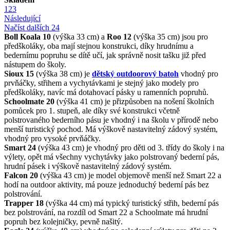
1
2
3
Následující
Načíst dalších 24
Boll Koala 10
(výška 33 cm) a
Roo 12
(výška 35 cm) jsou pro
předškoláky, oba mají stejnou konstrukci, díky hrudnímu a
bedernímu popruhu se dítě učí, jak správně nosit tašku již před
nástupem do školy.
Sioux 15
(výška 38 cm) je
dětský outdoorový batoh
vhodný pro
prvňáčky, střihem a vychytávkami je stejný jako modely pro
předškoláky, navíc má dotahovací pásky u ramenních popruhů.
Schoolmate 20
(výška 41 cm) je přizpůsoben na nošení školních
pomůcek pro 1. stupeň, ale díky své konstrukci včetně
polstrovaného bederního pásu je vhodný i na školu v přírodě nebo
menší turistický pochod. Má výškově nastavitelný zádový systém,
vhodný pro vysoké prvňáčky.
Smart 24
(výška 43 cm) je vhodný pro děti od 3. třídy do školy i na
výlety, opět má všechny vychytávky jako polstrovaný bederní pás,
hrudní pásek i výškově nastavitelný zádový systém.
Falcon 20
(výška 43 cm) je model objemově menší než Smart 22 a
hodí na outdoor aktivity, má pouze jednoduchý bederní pás bez
polstrování.
Trapper 18
(výška 44 cm) má typický turistický střih, bederní pás
bez polstrování, na rozdíl od Smart 22 a Schoolmate má hrudní
popruh bez kolejničky, pevně našitý.