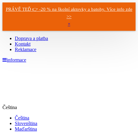
PRÁVĚ TEĎ 👉 -20 % na školní aktovky a batohy. Více info zde
>>
×
Doprava a platba
Kontakt
Reklamace
informace
Čeština
Čeština
Slovenština
Maďarština