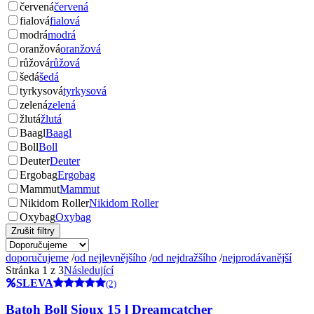
červená
červená
fialová
fialová
modrá
modrá
oranžová
oranžová
růžová
růžová
šedá
šedá
tyrkysová
tyrkysová
zelená
zelená
žlutá
žlutá
Baagl
Baagl
Boll
Boll
Deuter
Deuter
Ergobag
Ergobag
Mammut
Mammut
Nikidom Roller
Nikidom Roller
Oxybag
Oxybag
Zrušit filtry
doporučujeme
/
od nejlevnějšího
/
od nejdražšího
/
nejprodávanější
Stránka 1 z 3
Následující
SLEVA
(2)
Batoh Boll Sioux 15 l Dreamcatcher