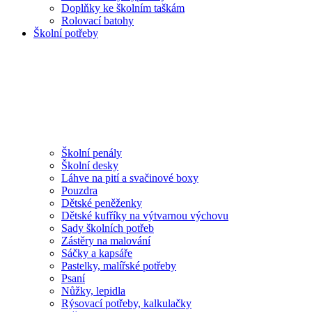
Doplňky ke školním taškám
Rolovací batohy
Školní potřeby
Školní penály
Školní desky
Láhve na pití a svačinové boxy
Pouzdra
Dětské peněženky
Dětské kufříky na výtvarnou výchovu
Sady školních potřeb
Zástěry na malování
Sáčky a kapsáře
Pastelky, malířské potřeby
Psaní
Nůžky, lepidla
Rýsovací potřeby, kalkulačky