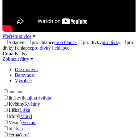
Přečtěte si více
Skladem
pro chlapce
pro chlapce
pro dívky
pro dívky
pro
dívky i chlapce
pro dívky i chlapce
Cena
Kč
Kč
Zobrazit filtry
Dle motivu:
Barevnost
Výrobce
auta
auta
jiná zvířata
jiná zvířata
Květiny
Květiny
Liška
Liška
Motýl
Motýl
Vesmír
Vesmír
bílá
bílá
černá
černá