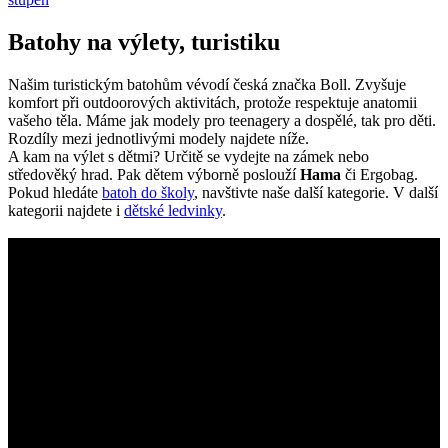
Batohy na výlety, turistiku
Našim turistickým batohům vévodí česká značka Boll. Zvyšuje
komfort při outdoorových aktivitách, protože respektuje anatomii
vašeho těla. Máme jak modely pro teenagery a dospělé, tak pro děti.
Rozdíly mezi jednotlivými modely najdete níže.
A kam na výlet s dětmi? Určitě se vydejte na zámek nebo
středověký hrad. Pak dětem výborně poslouží
Hama
či Ergobag.
Pokud hledáte
batoh
do školy
, navštivte naše další kategorie. V další
kategorii najdete i
dětské ledvinky
.