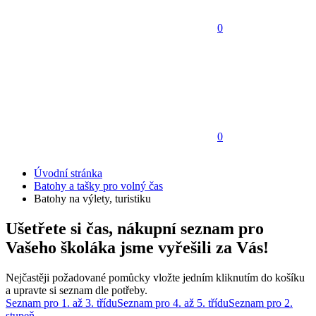
0
0
Úvodní stránka
Batohy a tašky pro volný čas
Batohy na výlety, turistiku
Ušetřete si čas, nákupní seznam pro
Vašeho školáka jsme vyřešili za Vás!
Nejčastěji požadované pomůcky vložte jedním kliknutím do košíku
a upravte si seznam dle potřeby.
Seznam pro 1. až 3. třídu
Seznam pro 4. až 5. třídu
Seznam pro 2.
stupeň