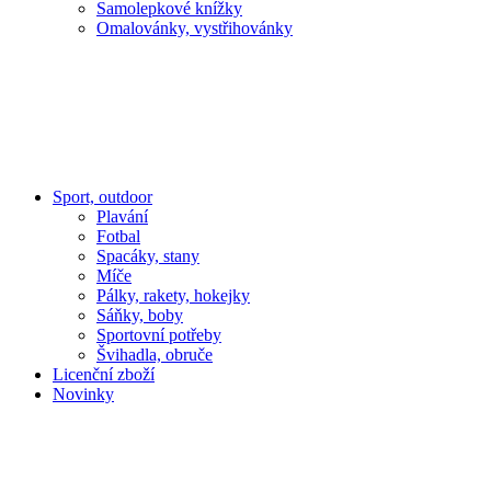
Samolepkové knížky
Omalovánky, vystřihovánky
Sport, outdoor
Plavání
Fotbal
Spacáky, stany
Míče
Pálky, rakety, hokejky
Sáňky, boby
Sportovní potřeby
Švihadla, obruče
Licenční zboží
Novinky